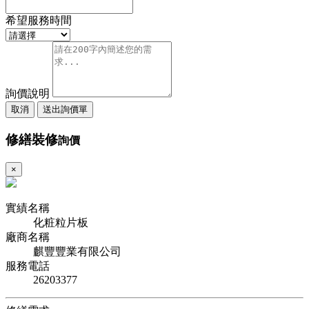
希望服務時間
詢價說明
取消
送出詢價單
修繕裝修
詢價
×
實績名稱
化粧粒片板
廠商名稱
麒豐豐業有限公司
服務電話
26203377