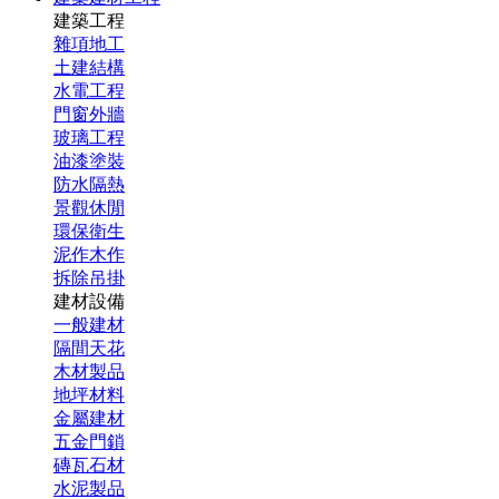
建築工程
雜項地工
土建結構
水電工程
門窗外牆
玻璃工程
油漆塗裝
防水隔熱
景觀休閒
環保衛生
泥作木作
拆除吊掛
建材設備
一般建材
隔間天花
木材製品
地坪材料
金屬建材
五金門鎖
磚瓦石材
水泥製品