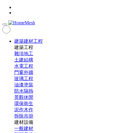
建築建材工程
建築工程
雜項地工
土建結構
水電工程
門窗外牆
玻璃工程
油漆塗裝
防水隔熱
景觀休閒
環保衛生
泥作木作
拆除吊掛
建材設備
一般建材