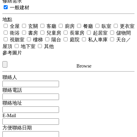
修繕需求
一般建材
地點
全屋
玄關
客廳
廚房
餐廳
臥室
更衣室
衛浴
書房
兒童房
長輩房
起居室
儲物間
視聽室
樓梯
陽台
庭院
私人車庫
天台／
屋頂
地下室
其他
參考圖片
Browse
聯絡人
聯絡電話
聯絡地址
E-Mail
方便聯絡日期