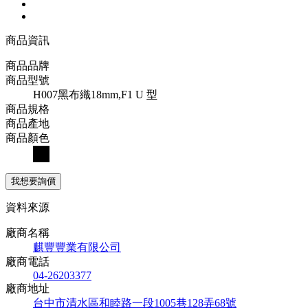
商品資訊
商品品牌
商品型號
H007黑布織18mm,F1 U 型
商品規格
商品產地
商品顏色
我想要詢價
資料來源
廠商名稱
麒豐豐業有限公司
廠商電話
04-26203377
廠商地址
台中市清水區和睦路一段1005巷128弄68號