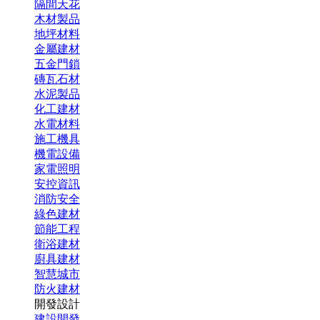
隔間天花
木材製品
地坪材料
金屬建材
五金門鎖
磚瓦石材
水泥製品
化工建材
水電材料
施工機具
機電設備
家電照明
安控資訊
消防安全
綠色建材
節能工程
衛浴建材
廚具建材
智慧城市
防火建材
開發設計
建設開發