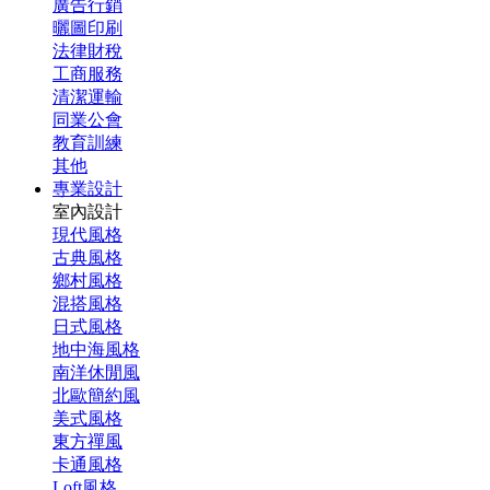
廣告行銷
曬圖印刷
法律財稅
工商服務
清潔運輸
同業公會
教育訓練
其他
專業設計
室內設計
現代風格
古典風格
鄉村風格
混搭風格
日式風格
地中海風格
南洋休閒風
北歐簡約風
美式風格
東方禪風
卡通風格
Loft風格