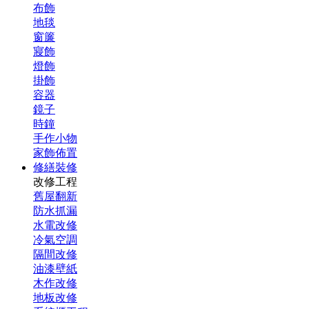
布飾
地毯
窗簾
寢飾
燈飾
掛飾
容器
鏡子
時鐘
手作小物
家飾佈置
修繕裝修
改修工程
舊屋翻新
防水抓漏
水電改修
冷氣空調
隔間改修
油漆壁紙
木作改修
地板改修