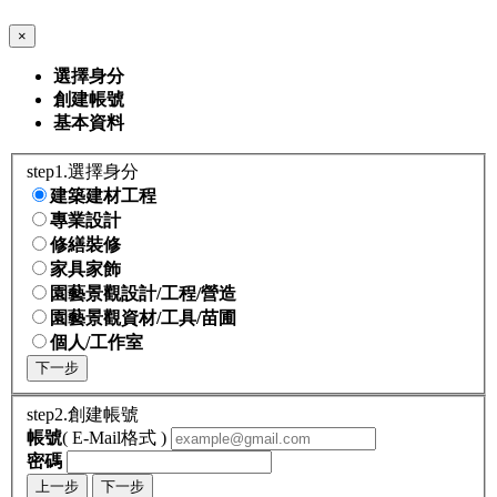
×
選擇身分
創建帳號
基本資料
step1.選擇身分
建築建材工程
專業設計
修繕裝修
家具家飾
園藝景觀設計/工程/營造
園藝景觀資材/工具/苗圃
個人/工作室
下一步
step2.創建帳號
帳號
( E-Mail格式 )
密碼
上一步
下一步