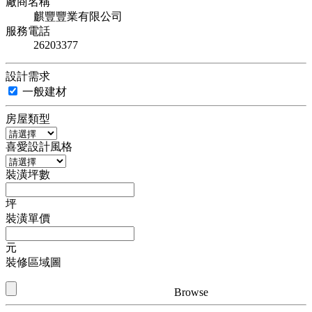
廠商名稱
麒豐豐業有限公司
服務電話
26203377
設計需求
一般建材
房屋類型
喜愛設計風格
裝潢坪數
坪
裝潢單價
元
裝修區域圖
Browse