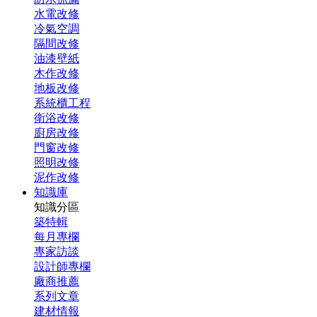
水電改修
冷氣空調
隔間改修
油漆壁紙
木作改修
地板改修
系統櫃工程
衛浴改修
廚房改修
門窗改修
照明改修
泥作改修
知識庫
知識分區
築特輯
每月專欄
專家訪談
設計師專欄
廠商推薦
系列文章
建材情報