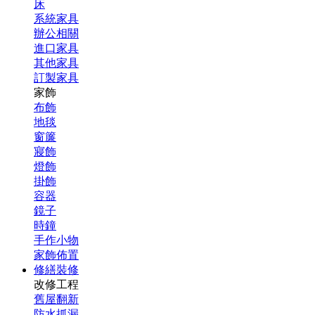
床
系統家具
辦公相關
進口家具
其他家具
訂製家具
家飾
布飾
地毯
窗簾
寢飾
燈飾
掛飾
容器
鏡子
時鐘
手作小物
家飾佈置
修繕裝修
改修工程
舊屋翻新
防水抓漏