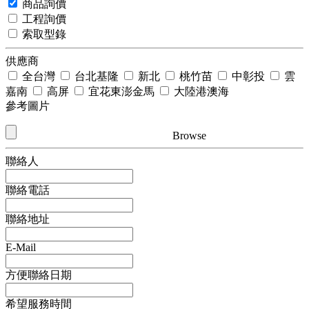
商品詢價
工程詢價
索取型錄
供應商
全台灣
台北基隆
新北
桃竹苗
中彰投
雲
嘉南
高屏
宜花東澎金馬
大陸港澳海
參考圖片
Browse
聯絡人
聯絡電話
聯絡地址
E-Mail
方便聯絡日期
希望服務時間