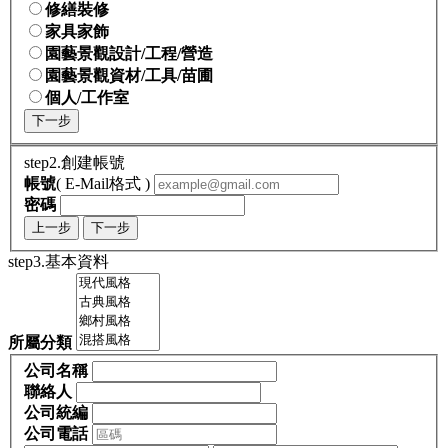
修繕裝修
家具家飾
園藝景觀設計/工程/營造
園藝景觀資材/工具/苗圃
個人/工作室
下一步
step2.創建帳號
帳號
( E-Mail格式 )
密碼
上一步
下一步
step3.基本資料
所屬分類
公司名稱
聯絡人
公司統編
公司電話