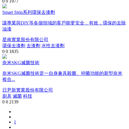
0
0
1977
Smart Strip系列環保去漆劑
讓專業與DIY等各個領域的客戶能更安全，有效，環保的去除
油漆
星南實業股份有限公司
環保去漆劑
去漆劑
水性去漆劑
0
0
1835
奈米SKG滅菌技術
奈米SKG滅菌技術是一自身兼具殺菌、抑菌功能的新型奈米
複合...
日尹新實業股份有限公司
廚具
滅菌
科技
0
0
2139
1