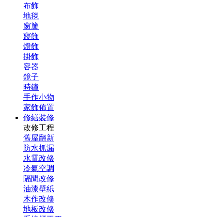
布飾
地毯
窗簾
寢飾
燈飾
掛飾
容器
鏡子
時鐘
手作小物
家飾佈置
修繕裝修
改修工程
舊屋翻新
防水抓漏
水電改修
冷氣空調
隔間改修
油漆壁紙
木作改修
地板改修