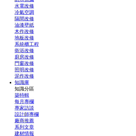
水電改修
冷氣空調
隔間改修
油漆壁紙
木作改修
地板改修
系統櫃工程
衛浴改修
廚房改修
門窗改修
照明改修
泥作改修
知識庫
知識分區
築特輯
每月專欄
專家訪談
設計師專欄
廠商推薦
系列文章
建材情報