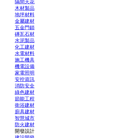
隔間天花
木材製品
地坪材料
金屬建材
五金門鎖
磚瓦石材
水泥製品
化工建材
水電材料
施工機具
機電設備
家電照明
安控資訊
消防安全
綠色建材
節能工程
衛浴建材
廚具建材
智慧城市
防火建材
開發設計
建設開發