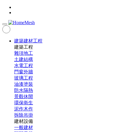
建築建材工程
建築工程
雜項地工
土建結構
水電工程
門窗外牆
玻璃工程
油漆塗裝
防水隔熱
景觀休閒
環保衛生
泥作木作
拆除吊掛
建材設備
一般建材