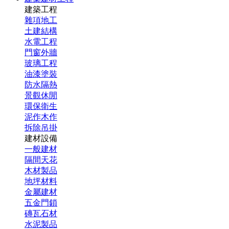
建築工程
雜項地工
土建結構
水電工程
門窗外牆
玻璃工程
油漆塗裝
防水隔熱
景觀休閒
環保衛生
泥作木作
拆除吊掛
建材設備
一般建材
隔間天花
木材製品
地坪材料
金屬建材
五金門鎖
磚瓦石材
水泥製品