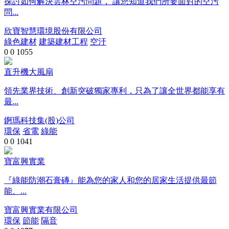
探討如何解決雲林空污問題， 讓您知道我們所要面對的空污
問...
欣寶智慧環境股份有限公司
綠色建材
建築建材工程
空汙
0
0
1055
直升機大風扇
領先業界技術、創新突破獨家專利，只為了讓全世界都能享有
最...
錒瑪科技集(股)公司
環保
省電
綠能
0
0
1041
寶富興實業
『綠能防潮石膏磚』能為您的家人和您的居家生活提供最節
能、...
寶富興實業有限公司
環保
節能
隔音