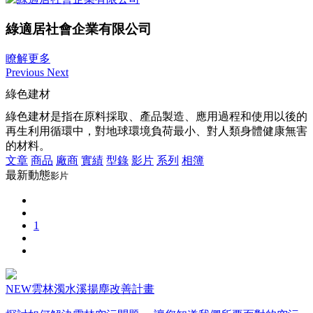
綠適居社會企業有限公司
瞭解更多
Previous
Next
綠色建材
綠色建材是指在原料採取、產品製造、應用過程和使用以後的
再生利用循環中，對地球環境負荷最小、對人類身體健康無害
的材料。
文章
商品
廠商
實績
型錄
影片
系列
相簿
最新動態
影片
1
NEW雲林濁水溪揚塵改善計畫