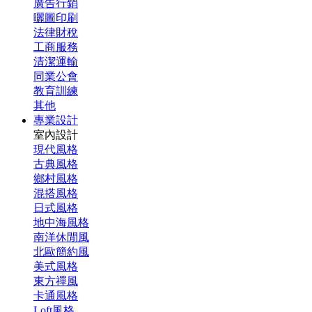
廣告行銷
曬圖印刷
法律財稅
工商服務
清潔運輸
同業公會
教育訓練
其他
專業設計
室內設計
現代風格
古典風格
鄉村風格
混搭風格
日式風格
地中海風格
南洋休閒風
北歐簡約風
美式風格
東方禪風
卡通風格
Loft風格