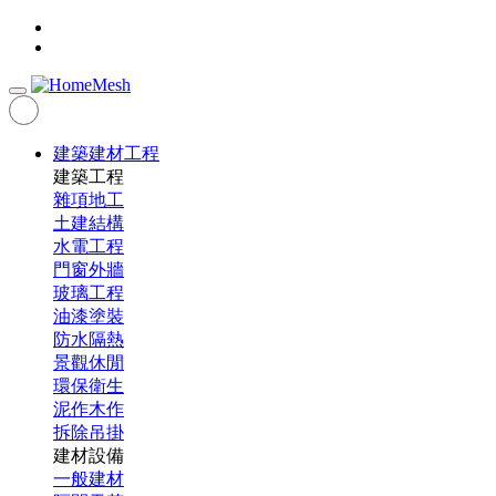
建築建材工程
建築工程
雜項地工
土建結構
水電工程
門窗外牆
玻璃工程
油漆塗裝
防水隔熱
景觀休閒
環保衛生
泥作木作
拆除吊掛
建材設備
一般建材