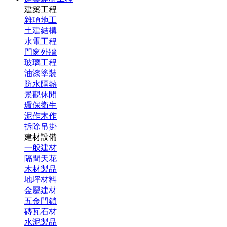
建築工程
雜項地工
土建結構
水電工程
門窗外牆
玻璃工程
油漆塗裝
防水隔熱
景觀休閒
環保衛生
泥作木作
拆除吊掛
建材設備
一般建材
隔間天花
木材製品
地坪材料
金屬建材
五金門鎖
磚瓦石材
水泥製品