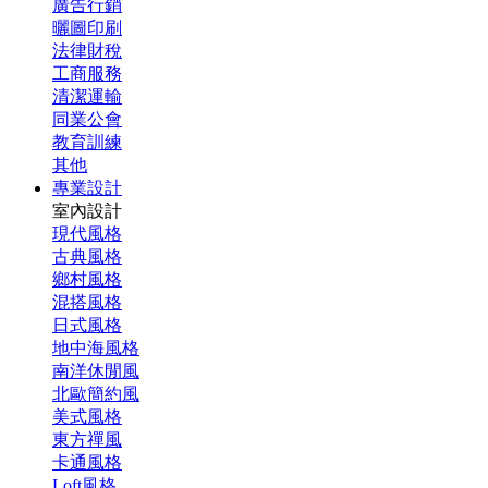
廣告行銷
曬圖印刷
法律財稅
工商服務
清潔運輸
同業公會
教育訓練
其他
專業設計
室內設計
現代風格
古典風格
鄉村風格
混搭風格
日式風格
地中海風格
南洋休閒風
北歐簡約風
美式風格
東方禪風
卡通風格
Loft風格