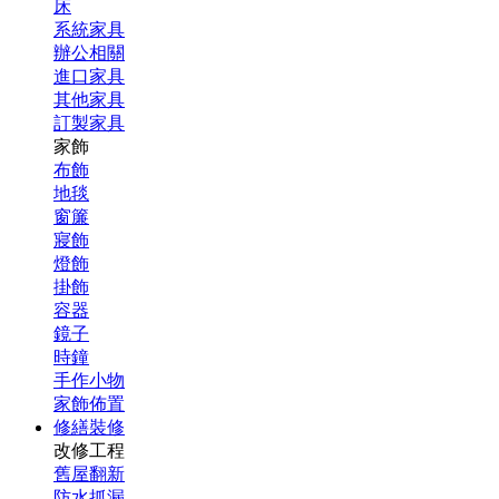
床
系統家具
辦公相關
進口家具
其他家具
訂製家具
家飾
布飾
地毯
窗簾
寢飾
燈飾
掛飾
容器
鏡子
時鐘
手作小物
家飾佈置
修繕裝修
改修工程
舊屋翻新
防水抓漏