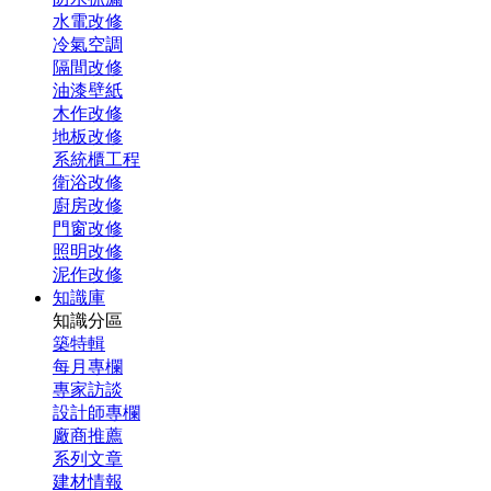
水電改修
冷氣空調
隔間改修
油漆壁紙
木作改修
地板改修
系統櫃工程
衛浴改修
廚房改修
門窗改修
照明改修
泥作改修
知識庫
知識分區
築特輯
每月專欄
專家訪談
設計師專欄
廠商推薦
系列文章
建材情報