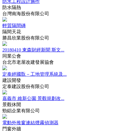
防水工程設計施作
防水隔熱
台灣南海股份有限公司
輕質隔間磚
隔間天花
勝昌欣業股份有限公司
20180410 東森財經新聞 斯文...
同業公會
台北市老屋改建發展協會
定泰經國翫－工地管理系統及...
建設開發
定泰建設股份有限公司
嘉義市 維新公園 景觀規劃改...
景觀休閒
勁錩企業有限公司
電動外推窗連結煙霧偵測器
門窗外牆