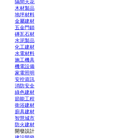
隔間天花
木材製品
地坪材料
金屬建材
五金門鎖
磚瓦石材
水泥製品
化工建材
水電材料
施工機具
機電設備
家電照明
安控資訊
消防安全
綠色建材
節能工程
衛浴建材
廚具建材
智慧城市
防火建材
開發設計
建設開發