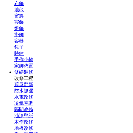
布飾
地毯
窗簾
寢飾
燈飾
掛飾
容器
鏡子
時鐘
手作小物
家飾佈置
修繕裝修
改修工程
舊屋翻新
防水抓漏
水電改修
冷氣空調
隔間改修
油漆壁紙
木作改修
地板改修