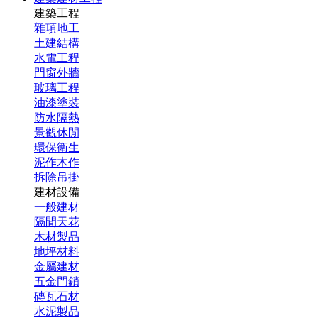
建築工程
雜項地工
土建結構
水電工程
門窗外牆
玻璃工程
油漆塗裝
防水隔熱
景觀休閒
環保衛生
泥作木作
拆除吊掛
建材設備
一般建材
隔間天花
木材製品
地坪材料
金屬建材
五金門鎖
磚瓦石材
水泥製品