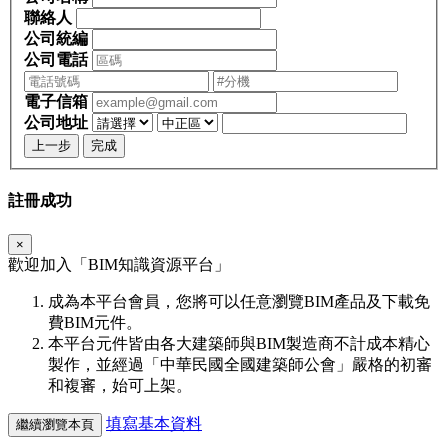
聯絡人
公司統編
公司電話
電子信箱
公司地址
上一步
完成
註冊成功
×
歡迎加入「
BIM
知識資源平台」
成為本平台會員，您將可以任意瀏覽BIM產品及下載免
費BIM元件。
本平台元件皆由各大建築師與BIM製造商不計成本精心
製作，並經過「中華民國全國建築師公會」嚴格的初審
和複審，始可上架。
填寫基本資料
繼續瀏覽本頁