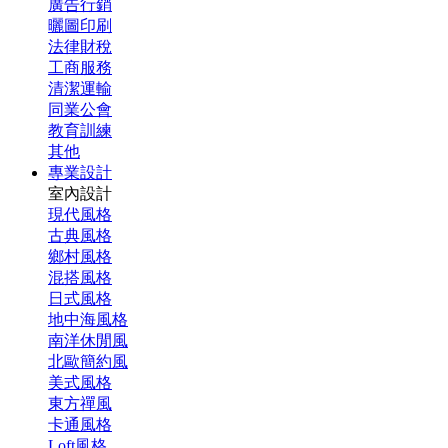
廣告行銷
曬圖印刷
法律財稅
工商服務
清潔運輸
同業公會
教育訓練
其他
專業設計
室內設計
現代風格
古典風格
鄉村風格
混搭風格
日式風格
地中海風格
南洋休閒風
北歐簡約風
美式風格
東方禪風
卡通風格
Loft風格