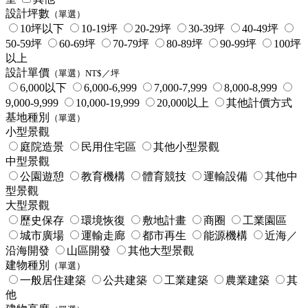
設計坪數
（單選）
10坪以下
10-19坪
20-29坪
30-39坪
40-49坪
50-59坪
60-69坪
70-79坪
80-89坪
90-99坪
100坪
以上
設計單價
（單選）NT$／坪
6,000以下
6,000-6,999
7,000-7,999
8,000-8,999
9,000-9,999
10,000-19,999
20,000以上
其他計價方式
基地種別
（單選）
小型景觀
庭院造景
民用住宅區
其他小型景觀
中型景觀
公園遊憩
教育機構
體育競技
運輸設備
其他中
型景觀
大型景觀
歷史保存
環境恢復
敷地計畫
商圈
工業園區
城市廣場
運輸走廊
都市再生
能源機構
近海／
沿海開發
山區開發
其他大型景觀
建物種別
（單選）
一般居住建築
公共建築
工業建築
農業建築
其
他