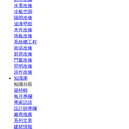
水電改修
冷氣空調
隔間改修
油漆壁紙
木作改修
地板改修
系統櫃工程
衛浴改修
廚房改修
門窗改修
照明改修
泥作改修
知識庫
知識分區
築特輯
每月專欄
專家訪談
設計師專欄
廠商推薦
系列文章
建材情報