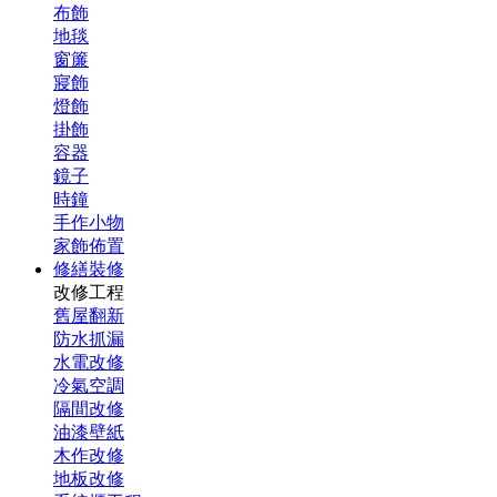
布飾
地毯
窗簾
寢飾
燈飾
掛飾
容器
鏡子
時鐘
手作小物
家飾佈置
修繕裝修
改修工程
舊屋翻新
防水抓漏
水電改修
冷氣空調
隔間改修
油漆壁紙
木作改修
地板改修