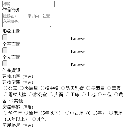
作品簡介
形象主圖
Browse
全平面圖
Browse
全立面圖
Browse
作品資訊
建物地區
（單選）
建物型態
（單選）
公寓
夾層屋
樓中樓
透天別墅
長型屋
華廈
電梯大樓
辦公室
店面
工廠
土地
車位
農
舍
其他
房屋年齡
（單選）
預售屋
新屋（5年以下）
中古屋（6~15年）
老屋
（16年以上）
其他
房屋格局
（單選）