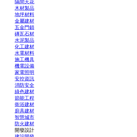
隔間天花
木材製品
地坪材料
金屬建材
五金門鎖
磚瓦石材
水泥製品
化工建材
水電材料
施工機具
機電設備
家電照明
安控資訊
消防安全
綠色建材
節能工程
衛浴建材
廚具建材
智慧城市
防火建材
開發設計
建設開發