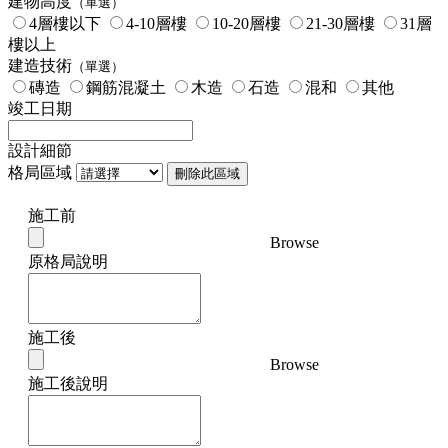
建物高度
（單選）
4層樓以下
4-10層樓
10-20層樓
21-30層樓
31層
樓以上
建造技術
（單選）
磚造
鋼筋混凝土
木造
石造
混和
其他
竣工日期
設計細節
格局區域
刪除此區域
施工前
Browse
原格局說明
施工後
Browse
施工後說明