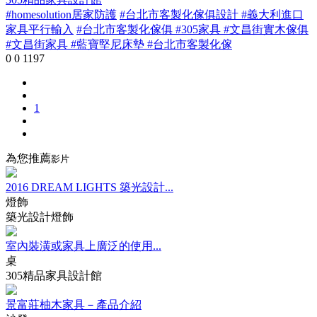
#homesolution居家防護
#台北市客製化傢俱設計 #義大利進口
家具平行輸入
#台北市客製化傢俱 #305家具 #文昌街實木傢俱
#文昌街家具 #藍寶堅尼床墊 #台北市客製化傢
0
0
1197
1
為您推薦
影片
2016 DREAM LIGHTS 築光設計...
燈飾
築光設計燈飾
室內裝潢或家具上廣泛的使用...
桌
305精品家具設計館
景富莊柚木家具－產品介紹