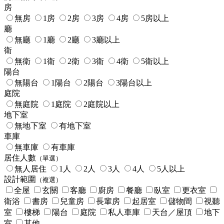
房
無房
1房
2房
3房
4房
5房以上
廳
無廳
1廳
2廳
3廳以上
衛
無衛
1衛
2衛
3衛
4衛
5衛以上
陽台
無陽台
1陽台
2陽台
3陽台以上
庭院
無庭院
1庭院
2庭院以上
地下室
無地下室
有地下室
車庫
無車庫
有車庫
居住人數
（單選）
無人居住
1人
2人
3人
4人
5人以上
設計範圍
（複選）
全屋
玄關
客廳
廚房
餐廳
臥室
更衣室
衛浴
書房
兒童房
長輩房
起居室
儲物間
視聽
室
樓梯
陽台
庭院
私人車庫
天台／屋頂
地下
室
其他