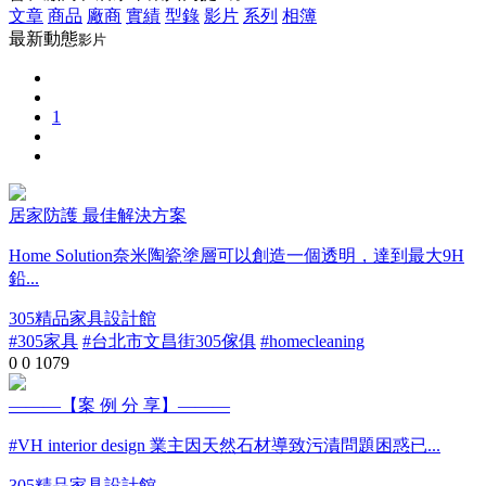
文章
商品
廠商
實績
型錄
影片
系列
相簿
最新動態
影片
1
居家防護 最佳解決方案
Home Solution奈米陶瓷塗層可以創造一個透明，達到最大9H
鉛...
305精品家具設計館
#305家具
#台北市文昌街305傢俱
#homecleaning
0
0
1079
———【案 例 分 享】———
#VH interior design 業主因天然石材導致污漬問題困惑已...
305精品家具設計館