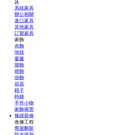
床
系統家具
辦公相關
進口家具
其他家具
訂製家具
家飾
布飾
地毯
窗簾
寢飾
燈飾
掛飾
容器
鏡子
時鐘
手作小物
家飾佈置
修繕裝修
改修工程
舊屋翻新
防水抓漏