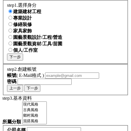
step1.選擇身分
建築建材工程
專業設計
修繕裝修
家具家飾
園藝景觀設計/工程/營造
園藝景觀資材/工具/苗圃
個人/工作室
下一步
step2.創建帳號
帳號
( E-Mail格式 )
密碼
上一步
下一步
step3.基本資料
所屬分類
公司名稱