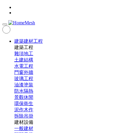
建築建材工程
建築工程
雜項地工
土建結構
水電工程
門窗外牆
玻璃工程
油漆塗裝
防水隔熱
景觀休閒
環保衛生
泥作木作
拆除吊掛
建材設備
一般建材