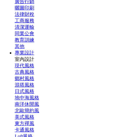
廣告行銷
曬圖印刷
法律財稅
工商服務
清潔運輸
同業公會
教育訓練
其他
專業設計
室內設計
現代風格
古典風格
鄉村風格
混搭風格
日式風格
地中海風格
南洋休閒風
北歐簡約風
美式風格
東方禪風
卡通風格
Loft風格