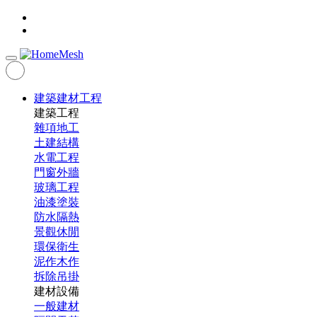
建築建材工程
建築工程
雜項地工
土建結構
水電工程
門窗外牆
玻璃工程
油漆塗裝
防水隔熱
景觀休閒
環保衛生
泥作木作
拆除吊掛
建材設備
一般建材