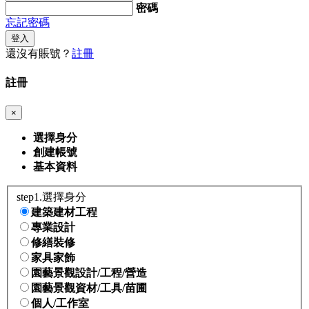
密碼
忘記密碼
登入
還沒有賬號？
註冊
註冊
×
選擇身分
創建帳號
基本資料
step1.選擇身分
建築建材工程
專業設計
修繕裝修
家具家飾
園藝景觀設計/工程/營造
園藝景觀資材/工具/苗圃
個人/工作室