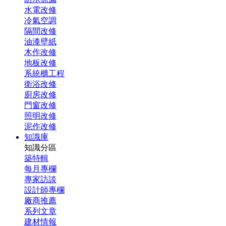
水電改修
冷氣空調
隔間改修
油漆壁紙
木作改修
地板改修
系統櫃工程
衛浴改修
廚房改修
門窗改修
照明改修
泥作改修
知識庫
知識分區
築特輯
每月專欄
專家訪談
設計師專欄
廠商推薦
系列文章
建材情報