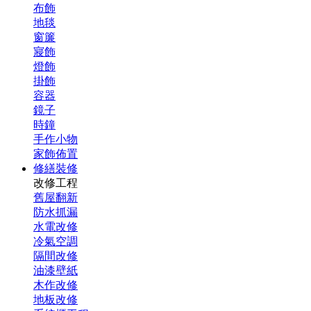
布飾
地毯
窗簾
寢飾
燈飾
掛飾
容器
鏡子
時鐘
手作小物
家飾佈置
修繕裝修
改修工程
舊屋翻新
防水抓漏
水電改修
冷氣空調
隔間改修
油漆壁紙
木作改修
地板改修