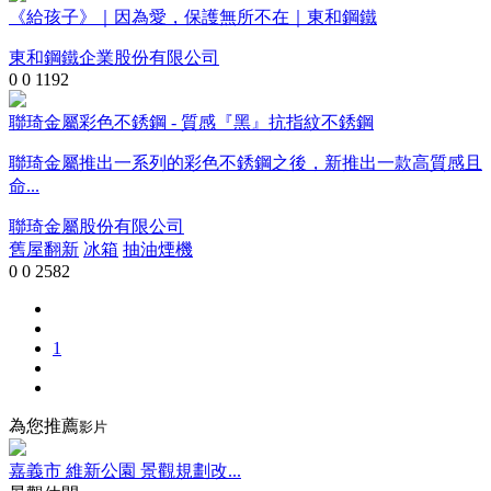
《給孩子》｜因為愛，保護無所不在｜東和鋼鐵
東和鋼鐵企業股份有限公司
0
0
1192
聯琦金屬彩色不銹鋼 - 質感『黑』抗指紋不銹鋼
聯琦金屬推出一系列的彩色不銹鋼之後，新推出一款高質感且
命...
聯琦金屬股份有限公司
舊屋翻新
冰箱
抽油煙機
0
0
2582
1
為您推薦
影片
嘉義市 維新公園 景觀規劃改...