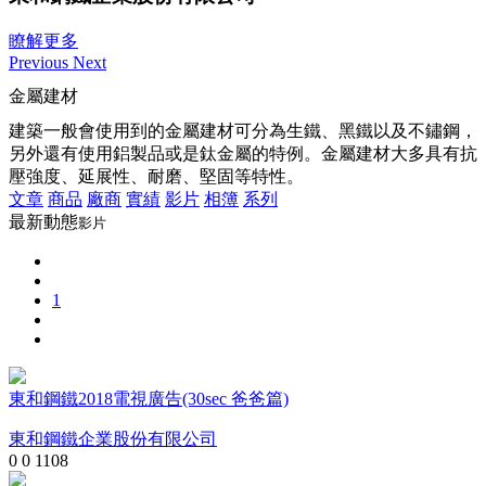
瞭解更多
Previous
Next
金屬建材
建築一般會使用到的金屬建材可分為生鐵、黑鐵以及不鏽鋼，
另外還有使用鋁製品或是鈦金屬的特例。金屬建材大多具有抗
壓強度、延展性、耐磨、堅固等特性。
文章
商品
廠商
實績
影片
相簿
系列
最新動態
影片
1
東和鋼鐵2018電視廣告(30sec 爸爸篇)
東和鋼鐵企業股份有限公司
0
0
1108