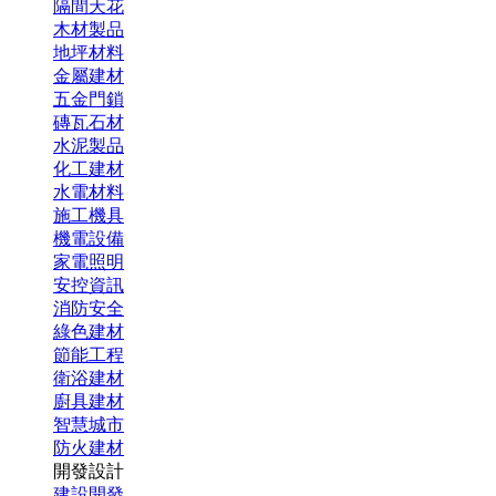
隔間天花
木材製品
地坪材料
金屬建材
五金門鎖
磚瓦石材
水泥製品
化工建材
水電材料
施工機具
機電設備
家電照明
安控資訊
消防安全
綠色建材
節能工程
衛浴建材
廚具建材
智慧城市
防火建材
開發設計
建設開發