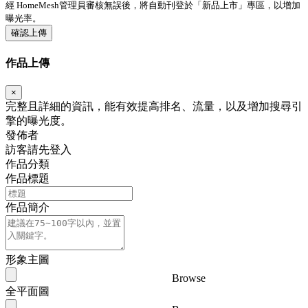
經 HomeMesh管理員審核無誤後，將自動刊登於「
新品上市
」專區，以增加
曝光率。
確認上傳
作品上傳
×
完整且詳細的資訊，能有效提高排名、流量，以及增加搜尋引
擎的曝光度。
發佈者
訪客請先登入
作品分類
作品標題
作品簡介
形象主圖
Browse
全平面圖