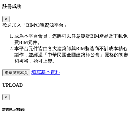
註冊成功
×
歡迎加入「
BIM
知識資源平台」
成為本平台會員，您將可以任意瀏覽BIM產品及下載免
費BIM元件。
本平台元件皆由各大建築師與BIM製造商不計成本精心
製作，並經過「中華民國全國建築師公會」嚴格的初審
和複審，始可上架。
填寫基本資料
繼續瀏覽本頁
UPLOAD
×
請選擇上傳類型