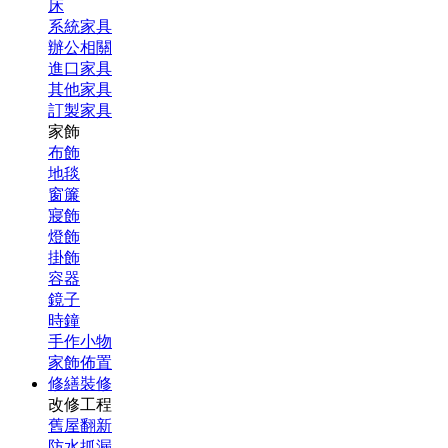
床
系統家具
辦公相關
進口家具
其他家具
訂製家具
家飾
布飾
地毯
窗簾
寢飾
燈飾
掛飾
容器
鏡子
時鐘
手作小物
家飾佈置
修繕裝修
改修工程
舊屋翻新
防水抓漏