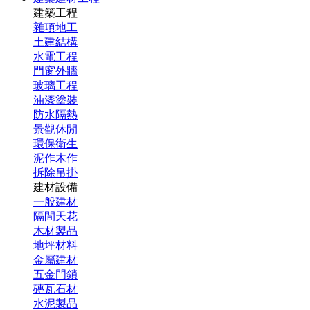
建築工程
雜項地工
土建結構
水電工程
門窗外牆
玻璃工程
油漆塗裝
防水隔熱
景觀休閒
環保衛生
泥作木作
拆除吊掛
建材設備
一般建材
隔間天花
木材製品
地坪材料
金屬建材
五金門鎖
磚瓦石材
水泥製品