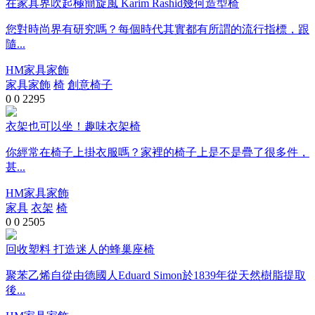
在家具界吹起極簡旋風 Karim Rashid幾何造型椅
您對時尚界有研究嗎？每個時代其實都有所謂的流行指標，跟
隨...
HM家具家飾
家具家飾
椅
創意椅子
0
0
2295
衣架也可以坐！趣味衣架椅
你經常在椅子上掛衣服嗎？家裡的椅子上是不是疊了很多件，
甚...
HM家具家飾
家具
衣架
椅
0
0
2505
回收塑料 打造迷人的蜂巢座椅
聚苯乙烯自從由德國人Eduard Simon於1839年從天然樹脂提取
後...