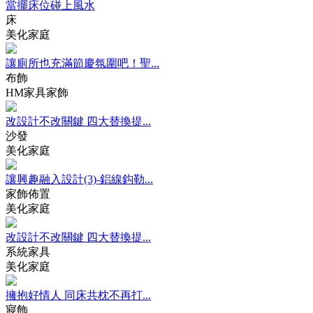
當擺床位碰上風水
床
美化家庭
讓廁所也充滿節慶氛圍吧！聖...
布飾
HM家具家飾
改設計不改關鍵 四大替換提...
沙發
美化家庭
讓興趣融入設計(3)-鋁線鈎勒...
家飾佈置
美化家庭
改設計不改關鍵 四大替換提...
系統家具
美化家庭
擁抱好情人 同床共枕不再打...
寢飾