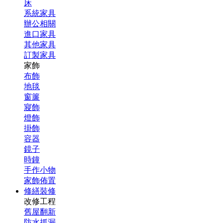
床
系統家具
辦公相關
進口家具
其他家具
訂製家具
家飾
布飾
地毯
窗簾
寢飾
燈飾
掛飾
容器
鏡子
時鐘
手作小物
家飾佈置
修繕裝修
改修工程
舊屋翻新
防水抓漏