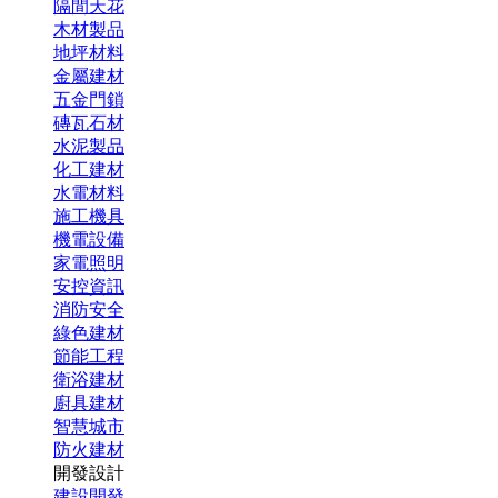
隔間天花
木材製品
地坪材料
金屬建材
五金門鎖
磚瓦石材
水泥製品
化工建材
水電材料
施工機具
機電設備
家電照明
安控資訊
消防安全
綠色建材
節能工程
衛浴建材
廚具建材
智慧城市
防火建材
開發設計
建設開發