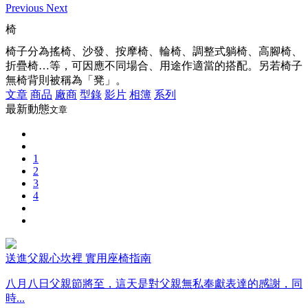
Previous
Next
椅
椅子分為搖椅、沙發、按摩椅、輪椅、調整式躺椅、高腳椅、
折疊椅…等，可因應不同場合、用途作適當的搭配。另若椅子
無椅背則被稱為「凳」。
文章
商品
廠商
型錄
影片
相簿
系列
最新動態
文章
1
2
3
4
送進父親心坎裡 實用座椅指南
八月八日父親節將至，這天是對父親無私奉獻表達的感謝，同
時...