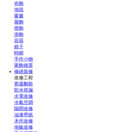
布飾
地毯
窗簾
寢飾
燈飾
掛飾
容器
鏡子
時鐘
手作小物
家飾佈置
修繕裝修
改修工程
舊屋翻新
防水抓漏
水電改修
冷氣空調
隔間改修
油漆壁紙
木作改修
地板改修