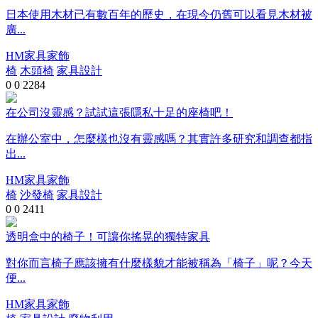
日本使用木材已有數百年的歷史，在現今仍舊可以看見木材被
廣...
HM家具家飾
椅
木頭椅
家具設計
0
0
2284
在公司沒靈感？試試這張隱私十足的座椅吧！
在辦公室中，怎麼樣也沒有靈感嗎？其實許多研究和調查都指
出...
HM家具家飾
椅
沙發椅
家具設計
0
0
2411
透明盒中的椅子！可讓你搖晃的獨特家具
對你而言椅子應該擁有什麼樣貌才能被稱為「椅子」呢？今天
便...
HM家具家飾