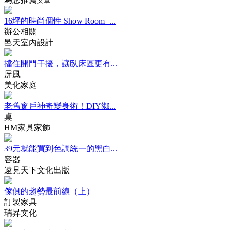
文章
16坪的時尚個性 Show Room+...
辦公相關
邑天室內設計
擋住開門干擾，讓臥床區更有...
屏風
美化家庭
老舊窗戶神奇變身術！DIY鄉...
桌
HM家具家飾
39元就能買到色調統一的黑白...
容器
遠見天下文化出版
傢俱的趨勢最前線（上）
訂製家具
瑞昇文化