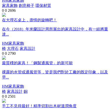
HM家具家飾
家具家飾
創意椅子
環保材質
0
0
2696
在大理石桌上，盡情的旋轉吧！
在今（2018）年米蘭設計周所展出的家具設計中，有一組將重
達...
HM家具家飾
椅
大理石
家具設計
0
0
2790
最質樸的家具！「鋼製通風管」的新可能
裸露的水管或通風管等，皆是我們對於工廠的既定印象，以及
早...
HM家具家飾
椅
家具設計
銅
0
0
2501
手工不見得最好！精準切割出木材溫潤角度