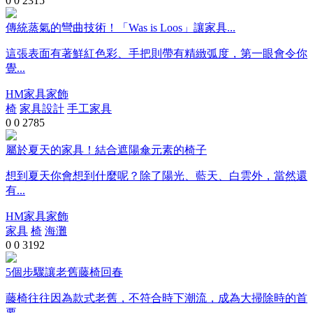
0
0
2315
傳統蒸氣的彎曲技術！「Was is Loos」讓家具...
這張表面有著鮮紅色彩、手把則帶有精緻弧度，第一眼會令你
覺...
HM家具家飾
椅
家具設計
手工家具
0
0
2785
屬於夏天的家具！結合遮陽傘元素的椅子
想到夏天你會想到什麼呢？除了陽光、藍天、白雲外，當然還
有...
HM家具家飾
家具
椅
海灘
0
0
3192
5個步驟讓老舊藤椅回春
藤椅往往因為款式老舊，不符合時下潮流，成為大掃除時的首
要...