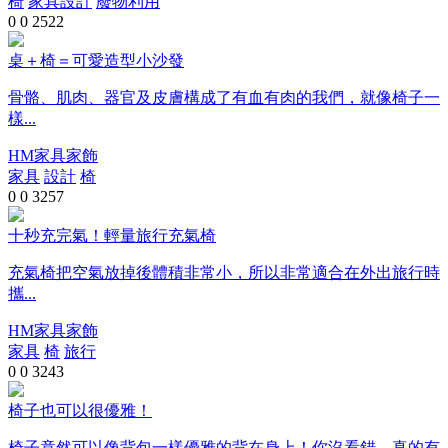
椅
家具設計
廢物利用
0
0
2522
桌＋椅＝可愛造型小沙發
骨骼、肌肉、器官及皮膚構成了有血有肉的我們，就像椅子一
樣...
HM家具家飾
家具
設計
椅
0
0
3257
十秒充完氣！輕量旅行充氣椅
充氣椅把空氣放掉後體積非常小，所以非常適合在外出旅行時
攜...
HM家具家飾
家具
椅
旅行
0
0
3243
椅子也可以很優雅！
椅子竟然可以像背包一樣優雅的背在身上！你沒看錯，真的有