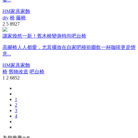
HM家具家飾
diy
椅
藤椅
2
5
8927
讓家煥然一新！舊木椅變身時尚吧台椅
高腳椅人人都愛，尤其擺放在自家吧檯前啜飲一杯咖啡更是愜
意...
HM家具家飾
椅
舊物改造
吧台椅
1
2
6852
1
2
3
4
為您推薦