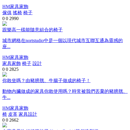
HM家具家飾
傢俱
搖椅
椅子
0
0
2990
跟樂高一樣能隨意組合的椅子
城市網格在nortstudio中是一個以現代城市互聯互通為靈感的
座...
HM家具家飾
家具家飾
椅子
設計
0
0
2825
你敢坐嗎？由豬膀胱、牛腸子做成的椅子！
動物內臟做成的家具你敢使用嗎？時常被我們丟棄的豬膀胱、
牛...
HM家具家飾
椅
皮革
家具設計
0
0
2662