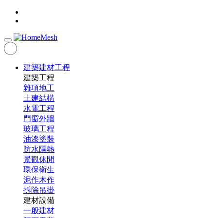
建築建材工程
建築工程
雜項地工
土建結構
水電工程
門窗外牆
玻璃工程
油漆塗裝
防水隔熱
景觀休閒
環保衛生
泥作木作
拆除吊掛
建材設備
一般建材