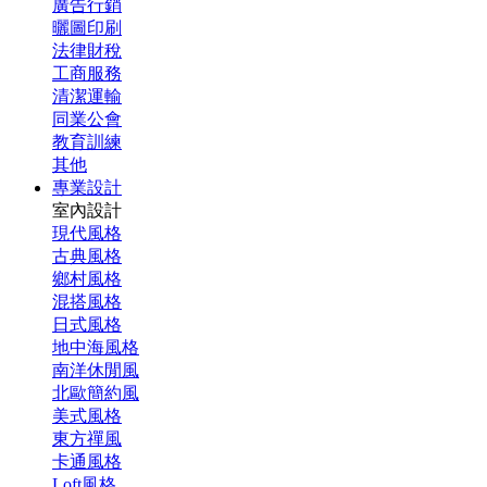
廣告行銷
曬圖印刷
法律財稅
工商服務
清潔運輸
同業公會
教育訓練
其他
專業設計
室內設計
現代風格
古典風格
鄉村風格
混搭風格
日式風格
地中海風格
南洋休閒風
北歐簡約風
美式風格
東方禪風
卡通風格
Loft風格