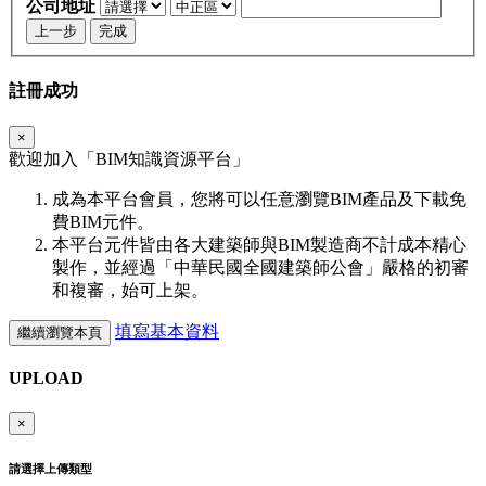
公司地址
上一步
完成
註冊成功
×
歡迎加入「
BIM
知識資源平台」
成為本平台會員，您將可以任意瀏覽BIM產品及下載免
費BIM元件。
本平台元件皆由各大建築師與BIM製造商不計成本精心
製作，並經過「中華民國全國建築師公會」嚴格的初審
和複審，始可上架。
填寫基本資料
繼續瀏覽本頁
UPLOAD
×
請選擇上傳類型