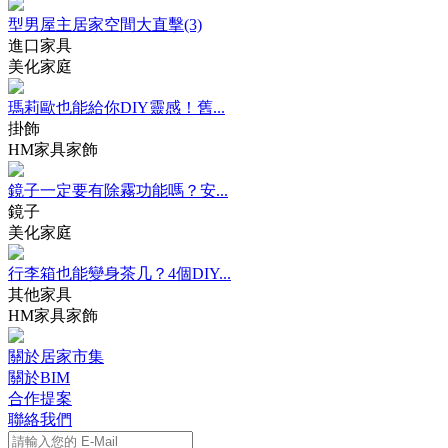
型男屋主居家空間大直擊(3)
進口家具
美化家庭
瑪莉歐也能給你DIY靈感！舊...
掛飾
HM家具家飾
鏡子一定要有除霧功能嗎？安...
鏡子
美化家庭
行李箱也能變身茶几？4個DIY...
其他家具
HM家具家飾
關於居家市集
關於BIM
合作提案
聯絡我們