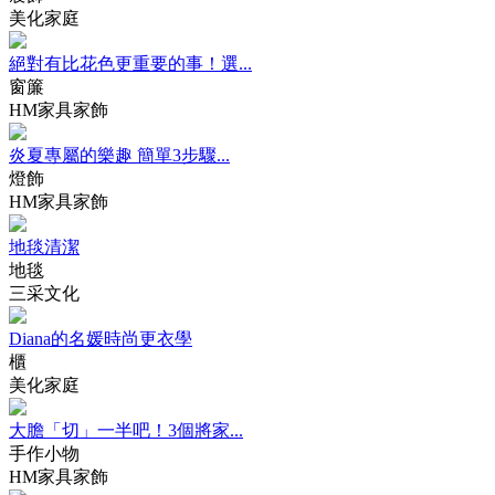
美化家庭
絕對有比花色更重要的事！選...
窗簾
HM家具家飾
炎夏專屬的樂趣 簡單3步驟...
燈飾
HM家具家飾
地毯清潔
地毯
三采文化
Diana的名媛時尚更衣學
櫃
美化家庭
大膽「切」一半吧！3個將家...
手作小物
HM家具家飾