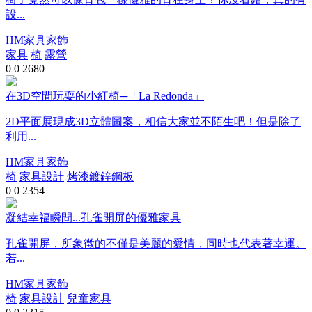
設...
HM家具家飾
家具
椅
露營
0
0
2680
在3D空間玩耍的小紅椅─「La Redonda」
2D平面展現成3D立體圖案，相信大家並不陌生吧！但是除了
利用...
HM家具家飾
椅
家具設計
烤漆鍍鋅鋼板
0
0
2354
凝結幸福瞬間...孔雀開屏的優雅家具
孔雀開屏，所象徵的不僅是美麗的愛情，同時也代表著幸運。
若...
HM家具家飾
椅
家具設計
兒童家具