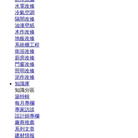
水電改修
冷氣空調
隔間改修
油漆壁紙
木作改修
地板改修
系統櫃工程
衛浴改修
廚房改修
門窗改修
照明改修
泥作改修
知識庫
知識分區
築特輯
每月專欄
專家訪談
設計師專欄
廠商推薦
系列文章
建材情報