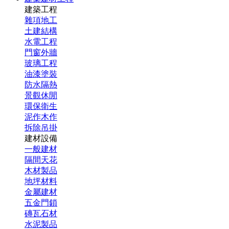
建築工程
雜項地工
土建結構
水電工程
門窗外牆
玻璃工程
油漆塗裝
防水隔熱
景觀休閒
環保衛生
泥作木作
拆除吊掛
建材設備
一般建材
隔間天花
木材製品
地坪材料
金屬建材
五金門鎖
磚瓦石材
水泥製品