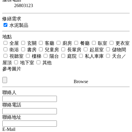
26803123
修繕需求
水泥製品
地點
全屋
玄關
客廳
廚房
餐廳
臥室
更衣室
衛浴
書房
兒童房
長輩房
起居室
儲物間
視聽室
樓梯
陽台
庭院
私人車庫
天台／
屋頂
地下室
其他
參考圖片
Browse
聯絡人
聯絡電話
聯絡地址
E-Mail