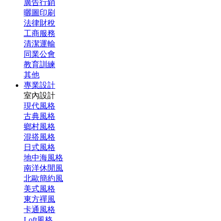
廣告行銷
曬圖印刷
法律財稅
工商服務
清潔運輸
同業公會
教育訓練
其他
專業設計
室內設計
現代風格
古典風格
鄉村風格
混搭風格
日式風格
地中海風格
南洋休閒風
北歐簡約風
美式風格
東方禪風
卡通風格
Loft風格