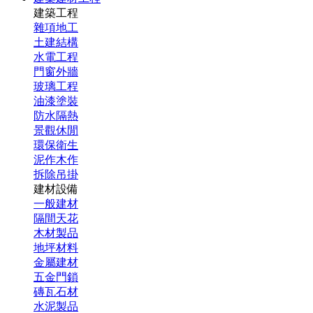
建築工程
雜項地工
土建結構
水電工程
門窗外牆
玻璃工程
油漆塗裝
防水隔熱
景觀休閒
環保衛生
泥作木作
拆除吊掛
建材設備
一般建材
隔間天花
木材製品
地坪材料
金屬建材
五金門鎖
磚瓦石材
水泥製品