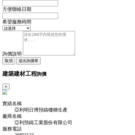
方便聯絡日期
希望服務時間
詢價說明
取消
送出詢價單
建築建材工程
詢價
×
實績名稱
亞利明日博預鑄樓梯生產
廠商名稱
亞利預鑄工業股份有限公司
服務電話
26803123