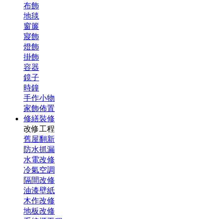
布飾
地毯
窗簾
寢飾
燈飾
掛飾
容器
鏡子
時鐘
手作小物
家飾佈置
修繕裝修
改修工程
舊屋翻新
防水抓漏
水電改修
冷氣空調
隔間改修
油漆壁紙
木作改修
地板改修