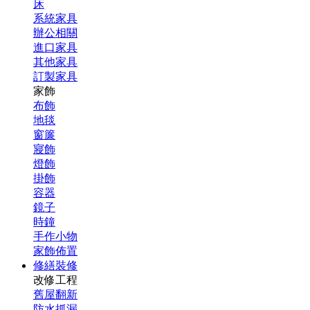
床
系統家具
辦公相關
進口家具
其他家具
訂製家具
家飾
布飾
地毯
窗簾
寢飾
燈飾
掛飾
容器
鏡子
時鐘
手作小物
家飾佈置
修繕裝修
改修工程
舊屋翻新
防水抓漏