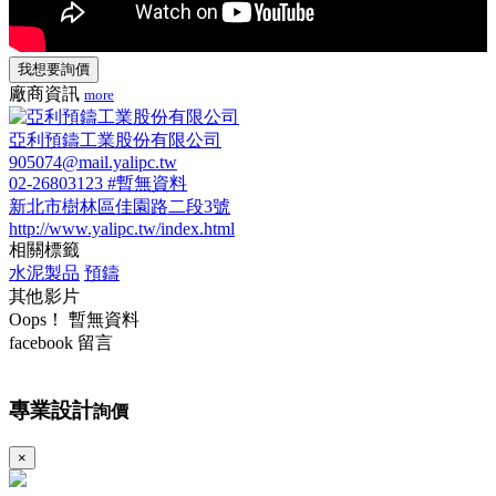
我想要詢價
廠商資訊
more
亞利預鑄工業股份有限公司
905074@mail.yalipc.tw
02-26803123 #暫無資料
新北市樹林區佳園路二段3號
http://www.yalipc.tw/index.html
相關標籤
水泥製品
預鑄
其他影片
Oops！ 暫無資料
facebook 留言
專業設計
詢價
×