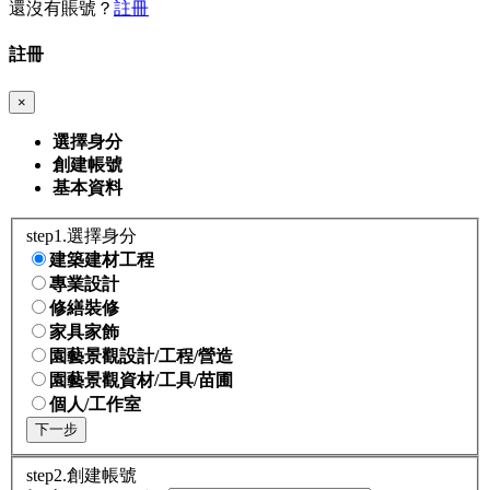
還沒有賬號？
註冊
註冊
×
選擇身分
創建帳號
基本資料
step1.選擇身分
建築建材工程
專業設計
修繕裝修
家具家飾
園藝景觀設計/工程/營造
園藝景觀資材/工具/苗圃
個人/工作室
下一步
step2.創建帳號