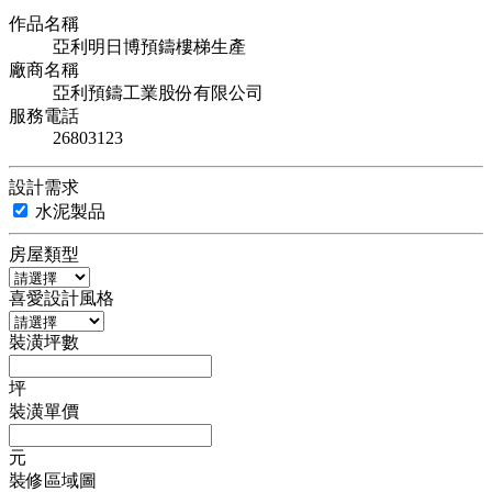
作品名稱
亞利明日博預鑄樓梯生產
廠商名稱
亞利預鑄工業股份有限公司
服務電話
26803123
設計需求
水泥製品
房屋類型
喜愛設計風格
裝潢坪數
坪
裝潢單價
元
裝修區域圖