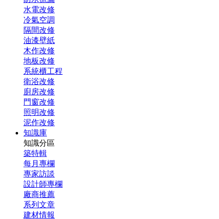
水電改修
冷氣空調
隔間改修
油漆壁紙
木作改修
地板改修
系統櫃工程
衛浴改修
廚房改修
門窗改修
照明改修
泥作改修
知識庫
知識分區
築特輯
每月專欄
專家訪談
設計師專欄
廠商推薦
系列文章
建材情報