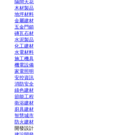
隔間天花
木材製品
地坪材料
金屬建材
五金門鎖
磚瓦石材
水泥製品
化工建材
水電材料
施工機具
機電設備
家電照明
安控資訊
消防安全
綠色建材
節能工程
衛浴建材
廚具建材
智慧城市
防火建材
開發設計
建設開發