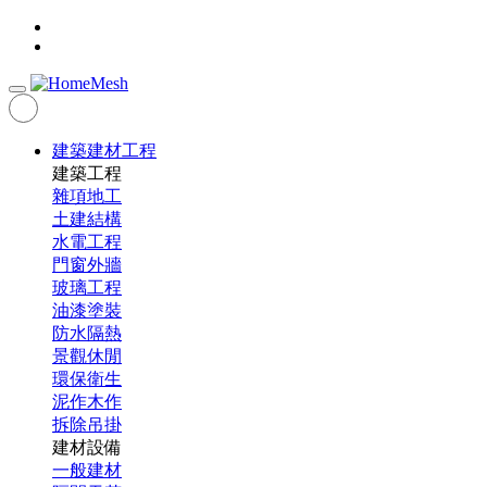
建築建材工程
建築工程
雜項地工
土建結構
水電工程
門窗外牆
玻璃工程
油漆塗裝
防水隔熱
景觀休閒
環保衛生
泥作木作
拆除吊掛
建材設備
一般建材