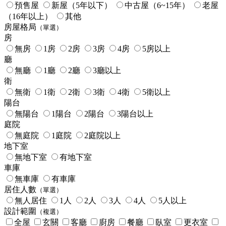
預售屋
新屋（5年以下）
中古屋（6~15年）
老屋
（16年以上）
其他
房屋格局
（單選）
房
無房
1房
2房
3房
4房
5房以上
廳
無廳
1廳
2廳
3廳以上
衛
無衛
1衛
2衛
3衛
4衛
5衛以上
陽台
無陽台
1陽台
2陽台
3陽台以上
庭院
無庭院
1庭院
2庭院以上
地下室
無地下室
有地下室
車庫
無車庫
有車庫
居住人數
（單選）
無人居住
1人
2人
3人
4人
5人以上
設計範圍
（複選）
全屋
玄關
客廳
廚房
餐廳
臥室
更衣室