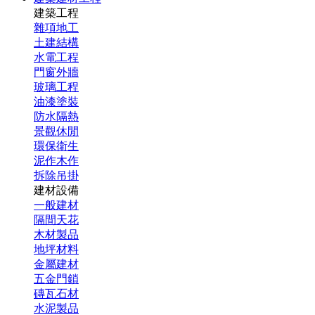
建築工程
雜項地工
土建結構
水電工程
門窗外牆
玻璃工程
油漆塗裝
防水隔熱
景觀休閒
環保衛生
泥作木作
拆除吊掛
建材設備
一般建材
隔間天花
木材製品
地坪材料
金屬建材
五金門鎖
磚瓦石材
水泥製品