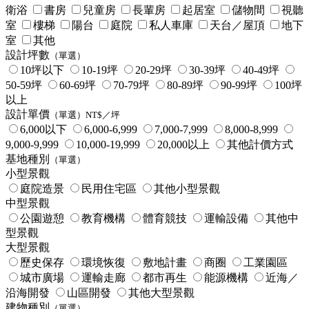
衛浴
書房
兒童房
長輩房
起居室
儲物間
視聽
室
樓梯
陽台
庭院
私人車庫
天台／屋頂
地下
室
其他
設計坪數
（單選）
10坪以下
10-19坪
20-29坪
30-39坪
40-49坪
50-59坪
60-69坪
70-79坪
80-89坪
90-99坪
100坪
以上
設計單價
（單選）NT$／坪
6,000以下
6,000-6,999
7,000-7,999
8,000-8,999
9,000-9,999
10,000-19,999
20,000以上
其他計價方式
基地種別
（單選）
小型景觀
庭院造景
民用住宅區
其他小型景觀
中型景觀
公園遊憩
教育機構
體育競技
運輸設備
其他中
型景觀
大型景觀
歷史保存
環境恢復
敷地計畫
商圈
工業園區
城市廣場
運輸走廊
都市再生
能源機構
近海／
沿海開發
山區開發
其他大型景觀
建物種別
（單選）