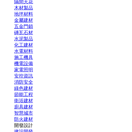
隔間天花
木材製品
地坪材料
金屬建材
五金門鎖
磚瓦石材
水泥製品
化工建材
水電材料
施工機具
機電設備
家電照明
安控資訊
消防安全
綠色建材
節能工程
衛浴建材
廚具建材
智慧城市
防火建材
開發設計
建設開發