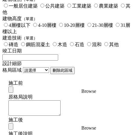
一般居住建築
公共建築
工業建築
農業建築
其
他
建物高度
（單選）
4層樓以下
4-10層樓
10-20層樓
21-30層樓
31層
樓以上
建造技術
（單選）
磚造
鋼筋混凝土
木造
石造
混和
其他
竣工日期
設計細節
格局區域
刪除此區域
施工前
Browse
原格局說明
施工後
Browse
施工後說明