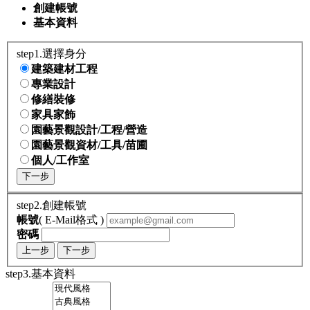
創建帳號
基本資料
step1.選擇身分
建築建材工程
專業設計
修繕裝修
家具家飾
園藝景觀設計/工程/營造
園藝景觀資材/工具/苗圃
個人/工作室
下一步
step2.創建帳號
帳號
( E-Mail格式 )
密碼
上一步
下一步
step3.基本資料