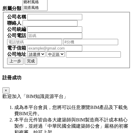
所屬分類
公司名稱
聯絡人
公司統編
公司電話
電子信箱
公司地址
上一步
完成
註冊成功
×
歡迎加入「
BIM
知識資源平台」
成為本平台會員，您將可以任意瀏覽BIM產品及下載免
費BIM元件。
本平台元件皆由各大建築師與BIM製造商不計成本精心
製作，並經過「中華民國全國建築師公會」嚴格的初審
和複審，始可上架。