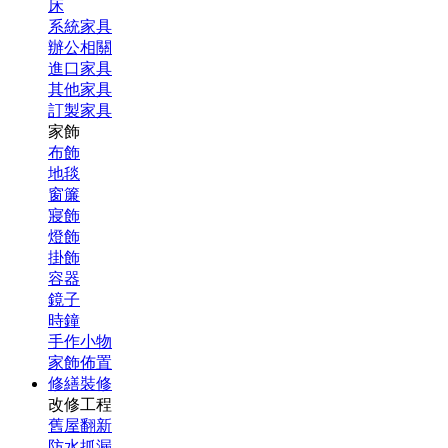
床
系統家具
辦公相關
進口家具
其他家具
訂製家具
家飾
布飾
地毯
窗簾
寢飾
燈飾
掛飾
容器
鏡子
時鐘
手作小物
家飾佈置
修繕裝修
改修工程
舊屋翻新
防水抓漏