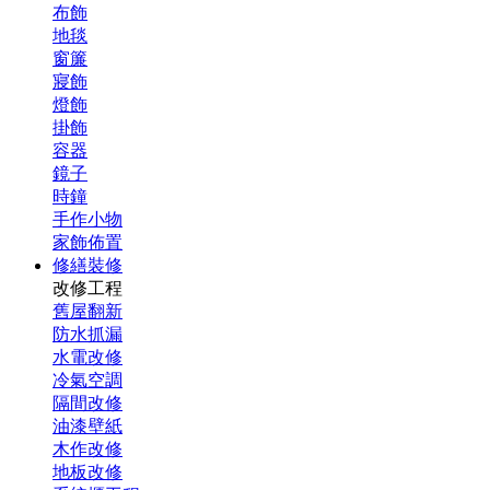
布飾
地毯
窗簾
寢飾
燈飾
掛飾
容器
鏡子
時鐘
手作小物
家飾佈置
修繕裝修
改修工程
舊屋翻新
防水抓漏
水電改修
冷氣空調
隔間改修
油漆壁紙
木作改修
地板改修