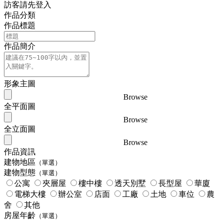
訪客請先登入
作品分類
作品標題
作品簡介
形象主圖
Browse
全平面圖
Browse
全立面圖
Browse
作品資訊
建物地區
（單選）
建物型態
（單選）
公寓
夾層屋
樓中樓
透天別墅
長型屋
華廈
電梯大樓
辦公室
店面
工廠
土地
車位
農
舍
其他
房屋年齡
（單選）