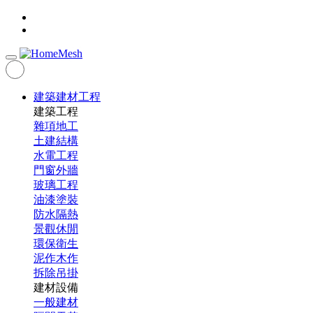
建築建材工程
建築工程
雜項地工
土建結構
水電工程
門窗外牆
玻璃工程
油漆塗裝
防水隔熱
景觀休閒
環保衛生
泥作木作
拆除吊掛
建材設備
一般建材