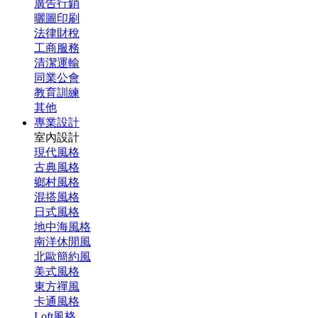
廣告行銷
曬圖印刷
法律財稅
工商服務
清潔運輸
同業公會
教育訓練
其他
專業設計
室內設計
現代風格
古典風格
鄉村風格
混搭風格
日式風格
地中海風格
南洋休閒風
北歐簡約風
美式風格
東方禪風
卡通風格
Loft風格