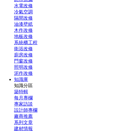
水電改修
冷氣空調
隔間改修
油漆壁紙
木作改修
地板改修
系統櫃工程
衛浴改修
廚房改修
門窗改修
照明改修
泥作改修
知識庫
知識分區
築特輯
每月專欄
專家訪談
設計師專欄
廠商推薦
系列文章
建材情報