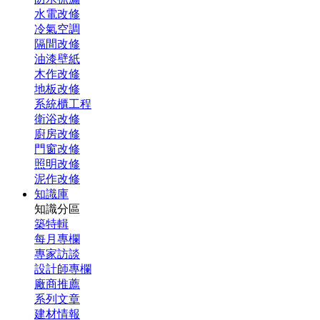
水電改修
冷氣空調
隔間改修
油漆壁紙
木作改修
地板改修
系統櫃工程
衛浴改修
廚房改修
門窗改修
照明改修
泥作改修
知識庫
知識分區
築特輯
每月專欄
專家訪談
設計師專欄
廠商推薦
系列文章
建材情報