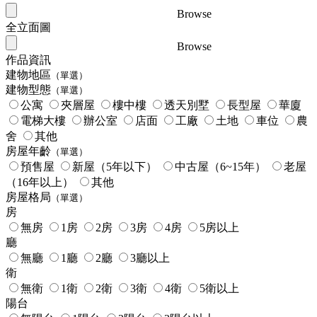
Browse
全立面圖
Browse
作品資訊
建物地區
（單選）
建物型態
（單選）
公寓
夾層屋
樓中樓
透天別墅
長型屋
華廈
電梯大樓
辦公室
店面
工廠
土地
車位
農
舍
其他
房屋年齡
（單選）
預售屋
新屋（5年以下）
中古屋（6~15年）
老屋
（16年以上）
其他
房屋格局
（單選）
房
無房
1房
2房
3房
4房
5房以上
廳
無廳
1廳
2廳
3廳以上
衛
無衛
1衛
2衛
3衛
4衛
5衛以上
陽台