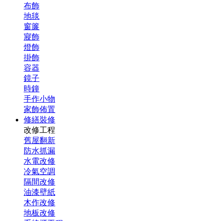
布飾
地毯
窗簾
寢飾
燈飾
掛飾
容器
鏡子
時鐘
手作小物
家飾佈置
修繕裝修
改修工程
舊屋翻新
防水抓漏
水電改修
冷氣空調
隔間改修
油漆壁紙
木作改修
地板改修