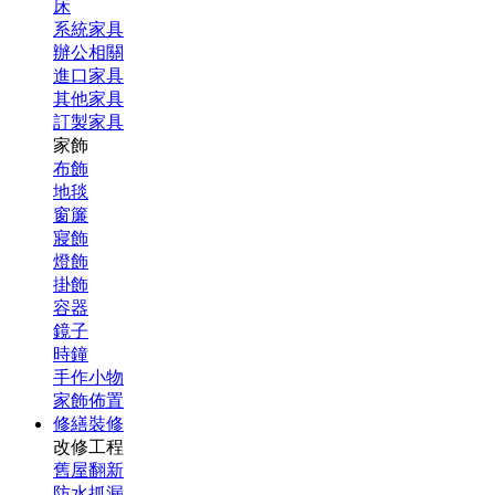
床
系統家具
辦公相關
進口家具
其他家具
訂製家具
家飾
布飾
地毯
窗簾
寢飾
燈飾
掛飾
容器
鏡子
時鐘
手作小物
家飾佈置
修繕裝修
改修工程
舊屋翻新
防水抓漏