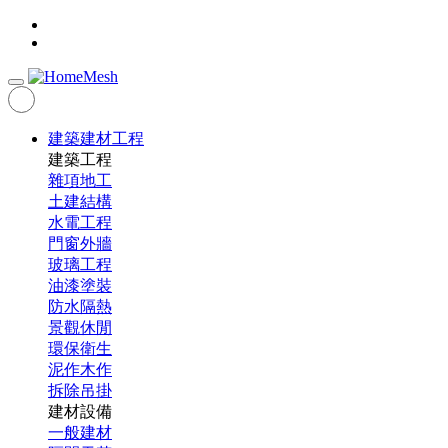
建築建材工程
建築工程
雜項地工
土建結構
水電工程
門窗外牆
玻璃工程
油漆塗裝
防水隔熱
景觀休閒
環保衛生
泥作木作
拆除吊掛
建材設備
一般建材