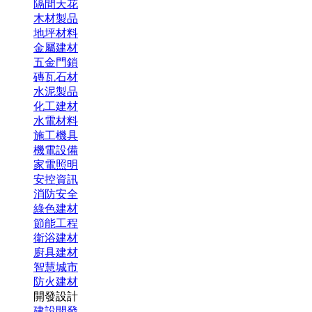
隔間天花
木材製品
地坪材料
金屬建材
五金門鎖
磚瓦石材
水泥製品
化工建材
水電材料
施工機具
機電設備
家電照明
安控資訊
消防安全
綠色建材
節能工程
衛浴建材
廚具建材
智慧城市
防火建材
開發設計
建設開發