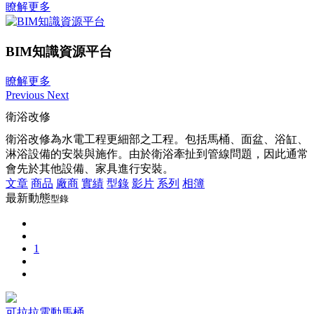
瞭解更多
BIM知識資源平台
瞭解更多
Previous
Next
衛浴改修
衛浴改修為水電工程更細部之工程。包括馬桶、面盆、浴缸、
淋浴設備的安裝與施作。由於衛浴牽扯到管線問題，因此通常
會先於其他設備、家具進行安裝。
文章
商品
廠商
實績
型錄
影片
系列
相簿
最新動態
型錄
1
可拉拉電動馬桶