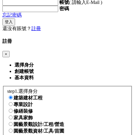
帳號
( 請輸入E-Mail )
密碼
忘記密碼
登入
還沒有賬號？
註冊
註冊
×
選擇身分
創建帳號
基本資料
step1.選擇身分
建築建材工程
專業設計
修繕裝修
家具家飾
園藝景觀設計/工程/營造
園藝景觀資材/工具/苗圃