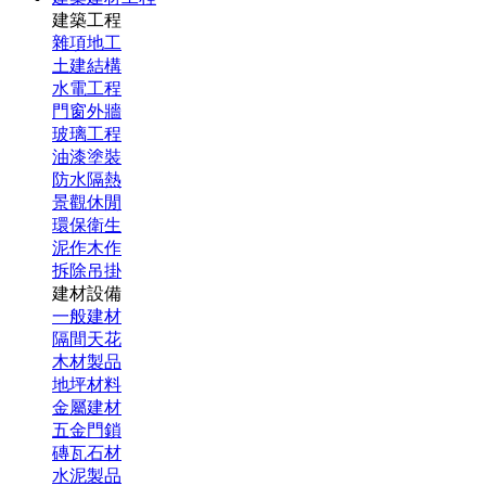
建築工程
雜項地工
土建結構
水電工程
門窗外牆
玻璃工程
油漆塗裝
防水隔熱
景觀休閒
環保衛生
泥作木作
拆除吊掛
建材設備
一般建材
隔間天花
木材製品
地坪材料
金屬建材
五金門鎖
磚瓦石材
水泥製品