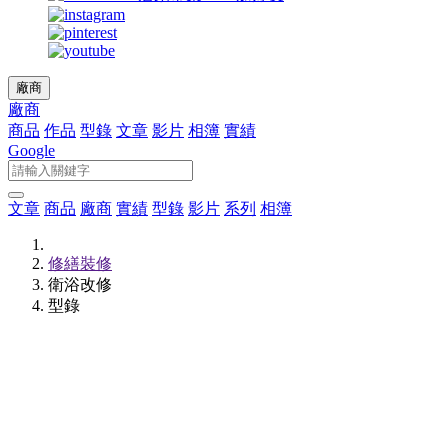
廠商
廠商
商品
作品
型錄
文章
影片
相簿
實績
Google
文章
商品
廠商
實績
型錄
影片
系列
相簿
修繕裝修
衛浴改修
型錄