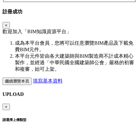
註冊成功
×
歡迎加入「
BIM
知識資源平台」
成為本平台會員，您將可以任意瀏覽BIM產品及下載免
費BIM元件。
本平台元件皆由各大建築師與BIM製造商不計成本精心
製作，並經過「中華民國全國建築師公會」嚴格的初審
和複審，始可上架。
填寫基本資料
繼續瀏覽本頁
UPLOAD
×
請選擇上傳類型