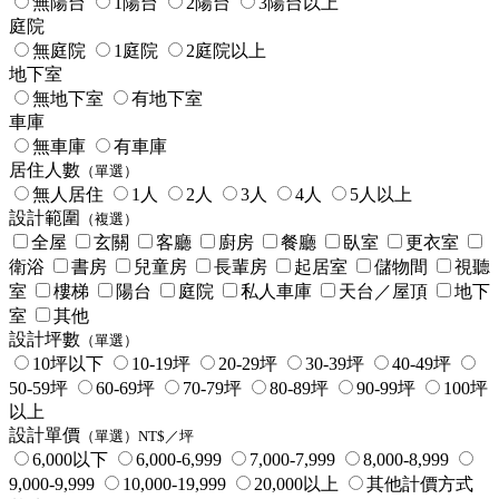
無陽台
1陽台
2陽台
3陽台以上
庭院
無庭院
1庭院
2庭院以上
地下室
無地下室
有地下室
車庫
無車庫
有車庫
居住人數
（單選）
無人居住
1人
2人
3人
4人
5人以上
設計範圍
（複選）
全屋
玄關
客廳
廚房
餐廳
臥室
更衣室
衛浴
書房
兒童房
長輩房
起居室
儲物間
視聽
室
樓梯
陽台
庭院
私人車庫
天台／屋頂
地下
室
其他
設計坪數
（單選）
10坪以下
10-19坪
20-29坪
30-39坪
40-49坪
50-59坪
60-69坪
70-79坪
80-89坪
90-99坪
100坪
以上
設計單價
（單選）NT$／坪
6,000以下
6,000-6,999
7,000-7,999
8,000-8,999
9,000-9,999
10,000-19,999
20,000以上
其他計價方式