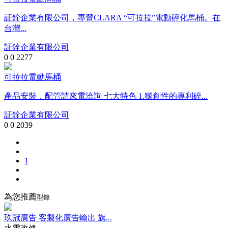
証銓企業有限公司，專營CLARA “可拉拉”電動碎化馬桶。在
台灣...
証銓企業有限公司
0
0
2277
可拉拉電動馬桶
產品安裝，配管請來電洽詢 七大特色 1.獨創性的專利碎...
証銓企業有限公司
0
0
2039
1
為您推薦
型錄
玖冠廣告 客製化廣告輸出 旗...