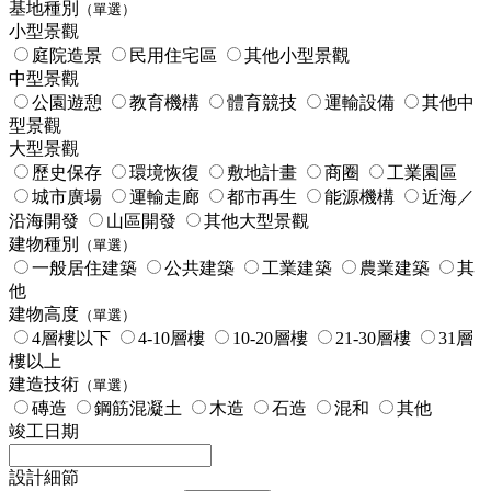
基地種別
（單選）
小型景觀
庭院造景
民用住宅區
其他小型景觀
中型景觀
公園遊憩
教育機構
體育競技
運輸設備
其他中
型景觀
大型景觀
歷史保存
環境恢復
敷地計畫
商圈
工業園區
城市廣場
運輸走廊
都市再生
能源機構
近海／
沿海開發
山區開發
其他大型景觀
建物種別
（單選）
一般居住建築
公共建築
工業建築
農業建築
其
他
建物高度
（單選）
4層樓以下
4-10層樓
10-20層樓
21-30層樓
31層
樓以上
建造技術
（單選）
磚造
鋼筋混凝土
木造
石造
混和
其他
竣工日期
設計細節