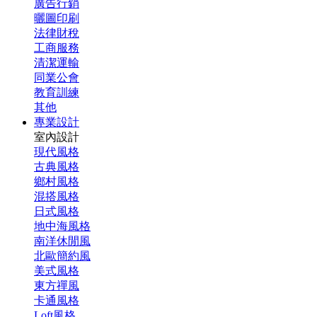
廣告行銷
曬圖印刷
法律財稅
工商服務
清潔運輸
同業公會
教育訓練
其他
專業設計
室內設計
現代風格
古典風格
鄉村風格
混搭風格
日式風格
地中海風格
南洋休閒風
北歐簡約風
美式風格
東方禪風
卡通風格
Loft風格