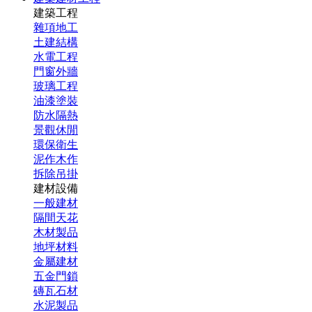
建築工程
雜項地工
土建結構
水電工程
門窗外牆
玻璃工程
油漆塗裝
防水隔熱
景觀休閒
環保衛生
泥作木作
拆除吊掛
建材設備
一般建材
隔間天花
木材製品
地坪材料
金屬建材
五金門鎖
磚瓦石材
水泥製品