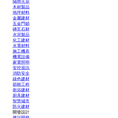
隔間天花
木材製品
地坪材料
金屬建材
五金門鎖
磚瓦石材
水泥製品
化工建材
水電材料
施工機具
機電設備
家電照明
安控資訊
消防安全
綠色建材
節能工程
衛浴建材
廚具建材
智慧城市
防火建材
開發設計
建設開發