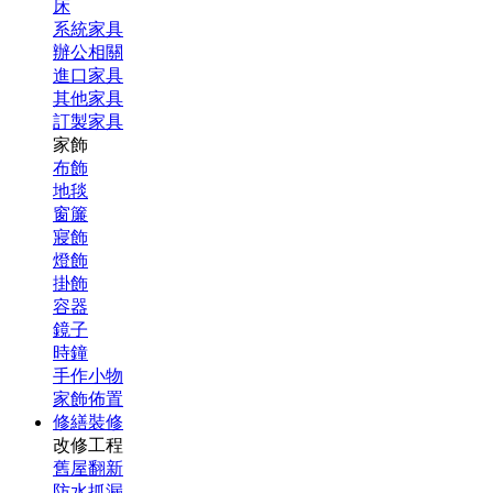
床
系統家具
辦公相關
進口家具
其他家具
訂製家具
家飾
布飾
地毯
窗簾
寢飾
燈飾
掛飾
容器
鏡子
時鐘
手作小物
家飾佈置
修繕裝修
改修工程
舊屋翻新
防水抓漏