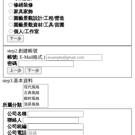
修繕裝修
家具家飾
園藝景觀設計/工程/營造
園藝景觀資材/工具/苗圃
個人/工作室
下一步
step2.創建帳號
帳號
( E-Mail格式 )
密碼
上一步
下一步
step3.基本資料
所屬分類
公司名稱
聯絡人
公司統編
公司電話