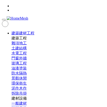
建築建材工程
建築工程
雜項地工
土建結構
水電工程
門窗外牆
玻璃工程
油漆塗裝
防水隔熱
景觀休閒
環保衛生
泥作木作
拆除吊掛
建材設備
一般建材