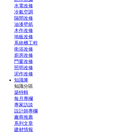
水電改修
冷氣空調
隔間改修
油漆壁紙
木作改修
地板改修
系統櫃工程
衛浴改修
廚房改修
門窗改修
照明改修
泥作改修
知識庫
知識分區
築特輯
每月專欄
專家訪談
設計師專欄
廠商推薦
系列文章
建材情報