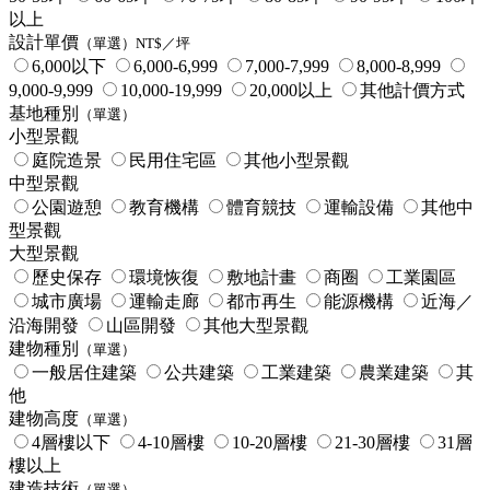
以上
設計單價
（單選）NT$／坪
6,000以下
6,000-6,999
7,000-7,999
8,000-8,999
9,000-9,999
10,000-19,999
20,000以上
其他計價方式
基地種別
（單選）
小型景觀
庭院造景
民用住宅區
其他小型景觀
中型景觀
公園遊憩
教育機構
體育競技
運輸設備
其他中
型景觀
大型景觀
歷史保存
環境恢復
敷地計畫
商圈
工業園區
城市廣場
運輸走廊
都市再生
能源機構
近海／
沿海開發
山區開發
其他大型景觀
建物種別
（單選）
一般居住建築
公共建築
工業建築
農業建築
其
他
建物高度
（單選）
4層樓以下
4-10層樓
10-20層樓
21-30層樓
31層
樓以上
建造技術
（單選）