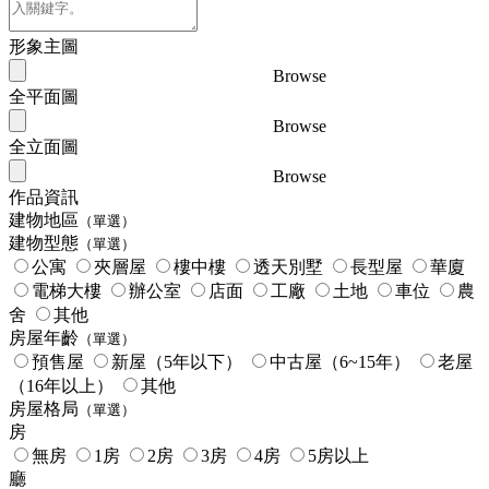
形象主圖
Browse
全平面圖
Browse
全立面圖
Browse
作品資訊
建物地區
（單選）
建物型態
（單選）
公寓
夾層屋
樓中樓
透天別墅
長型屋
華廈
電梯大樓
辦公室
店面
工廠
土地
車位
農
舍
其他
房屋年齡
（單選）
預售屋
新屋（5年以下）
中古屋（6~15年）
老屋
（16年以上）
其他
房屋格局
（單選）
房
無房
1房
2房
3房
4房
5房以上
廳