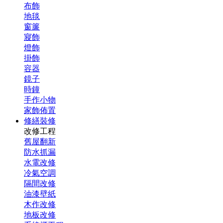
布飾
地毯
窗簾
寢飾
燈飾
掛飾
容器
鏡子
時鐘
手作小物
家飾佈置
修繕裝修
改修工程
舊屋翻新
防水抓漏
水電改修
冷氣空調
隔間改修
油漆壁紙
木作改修
地板改修