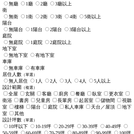
無廳
1廳
2廳
3廳以上
衛
無衛
1衛
2衛
3衛
4衛
5衛以上
陽台
無陽台
1陽台
2陽台
3陽台以上
庭院
無庭院
1庭院
2庭院以上
地下室
無地下室
有地下室
車庫
無車庫
有車庫
居住人數
（單選）
無人居住
1人
2人
3人
4人
5人以上
設計範圍
（複選）
全屋
玄關
客廳
廚房
餐廳
臥室
更衣室
衛浴
書房
兒童房
長輩房
起居室
儲物間
視聽
室
樓梯
陽台
庭院
私人車庫
天台／屋頂
地下
室
其他
設計坪數
（單選）
10坪以下
10-19坪
20-29坪
30-39坪
40-49坪
50-59坪
60-69坪
70-79坪
80-89坪
90-99坪
100坪