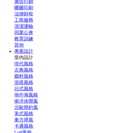
廣告行銷
曬圖印刷
法律財稅
工商服務
清潔運輸
同業公會
教育訓練
其他
專業設計
室內設計
現代風格
古典風格
鄉村風格
混搭風格
日式風格
地中海風格
南洋休閒風
北歐簡約風
美式風格
東方禪風
卡通風格
Loft風格