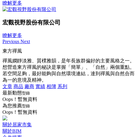
瞭解更多
宏觀視野股份有限公司
瞭解更多
Previous
Next
東方禪風
禪風嫻靜淡雅、質樸雅韻，是年長族群偏好的主要風格之一。
想營造東方禪風的秘訣是掌握「簡單」、「自然」兩個重點。
若空間足夠，最好能夠與自然環境連結，達到禪風與自然合而
為一的意境及精神。
文章
商品
廠商
實績
相簿
系列
最新動態
型錄
Oops！暫無資料
為您推薦
型錄
Oops！暫無資料
關於居家市集
關於BIM