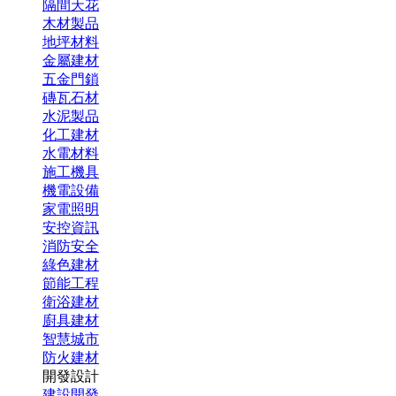
隔間天花
木材製品
地坪材料
金屬建材
五金門鎖
磚瓦石材
水泥製品
化工建材
水電材料
施工機具
機電設備
家電照明
安控資訊
消防安全
綠色建材
節能工程
衛浴建材
廚具建材
智慧城市
防火建材
開發設計
建設開發