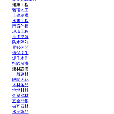
建築工程
雜項地工
土建結構
水電工程
門窗外牆
玻璃工程
油漆塗裝
防水隔熱
景觀休閒
環保衛生
泥作木作
拆除吊掛
建材設備
一般建材
隔間天花
木材製品
地坪材料
金屬建材
五金門鎖
磚瓦石材
水泥製品