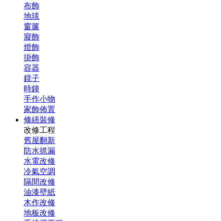
布飾
地毯
窗簾
寢飾
燈飾
掛飾
容器
鏡子
時鐘
手作小物
家飾佈置
修繕裝修
改修工程
舊屋翻新
防水抓漏
水電改修
冷氣空調
隔間改修
油漆壁紙
木作改修
地板改修