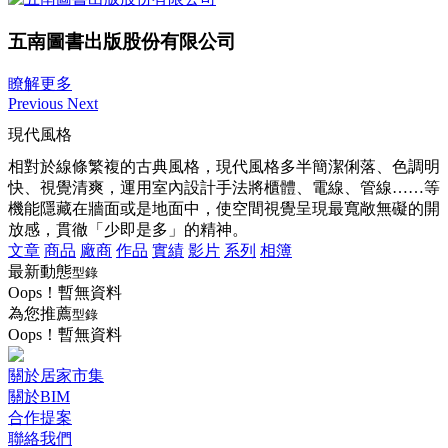
五南圖書出版股份有限公司
瞭解更多
Previous
Next
現代風格
相對於線條繁複的古典風格，現代風格多半簡潔俐落、色調明
快、視覺清爽，運用室內設計手法將櫃體、電線、管線……等
機能隱藏在牆面或是地面中，使空間視覺呈現最寬敞無礙的開
放感，貫徹「少即是多」的精神。
文章
商品
廠商
作品
實績
影片
系列
相簿
最新動態
型錄
Oops！暫無資料
為您推薦
型錄
Oops！暫無資料
關於居家市集
關於BIM
合作提案
聯絡我們