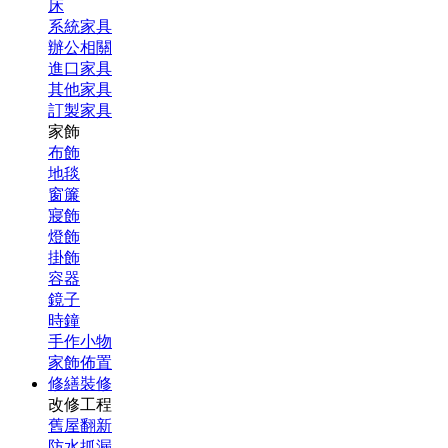
床
系統家具
辦公相關
進口家具
其他家具
訂製家具
家飾
布飾
地毯
窗簾
寢飾
燈飾
掛飾
容器
鏡子
時鐘
手作小物
家飾佈置
修繕裝修
改修工程
舊屋翻新
防水抓漏