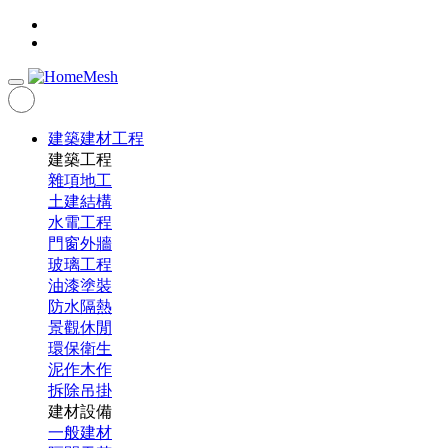
建築建材工程
建築工程
雜項地工
土建結構
水電工程
門窗外牆
玻璃工程
油漆塗裝
防水隔熱
景觀休閒
環保衛生
泥作木作
拆除吊掛
建材設備
一般建材