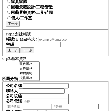
家具家飾
園藝景觀設計/工程/營造
園藝景觀資材/工具/苗圃
個人/工作室
下一步
step2.創建帳號
帳號
( E-Mail格式 )
密碼
上一步
下一步
step3.基本資料
所屬分類
公司名稱
聯絡人
公司統編
公司電話