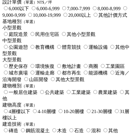
設計單價
（單選）NT$／坪
6,000以下
6,000-6,999
7,000-7,999
8,000-8,999
9,000-9,999
10,000-19,999
20,000以上
其他計價方式
基地種別
（單選）
小型景觀
庭院造景
民用住宅區
其他小型景觀
中型景觀
公園遊憩
教育機構
體育競技
運輸設備
其他中
型景觀
大型景觀
歷史保存
環境恢復
敷地計畫
商圈
工業園區
城市廣場
運輸走廊
都市再生
能源機構
近海／
沿海開發
山區開發
其他大型景觀
建物種別
（單選）
一般居住建築
公共建築
工業建築
農業建築
其
他
建物高度
（單選）
4層樓以下
4-10層樓
10-20層樓
21-30層樓
31層
樓以上
建造技術
（單選）
磚造
鋼筋混凝土
木造
石造
混和
其他