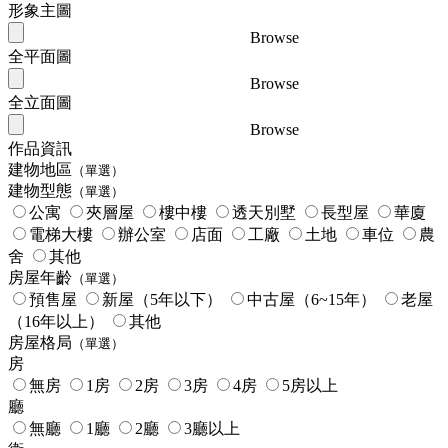
形象主圖
Browse
全平面圖
Browse
全立面圖
Browse
作品資訊
建物地區
（單選）
建物型態
（單選）
公寓
夾層屋
樓中樓
透天別墅
長型屋
華廈
電梯大樓
辦公室
店面
工廠
土地
車位
農
舍
其他
房屋年齡
（單選）
預售屋
新屋（5年以下）
中古屋（6~15年）
老屋
（16年以上）
其他
房屋格局
（單選）
房
無房
1房
2房
3房
4房
5房以上
廳
無廳
1廳
2廳
3廳以上