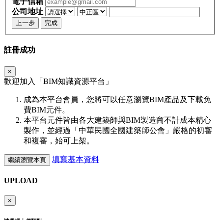
電子信箱
公司地址
上一步
完成
註冊成功
×
歡迎加入「
BIM
知識資源平台」
成為本平台會員，您將可以任意瀏覽BIM產品及下載免
費BIM元件。
本平台元件皆由各大建築師與BIM製造商不計成本精心
製作，並經過「中華民國全國建築師公會」嚴格的初審
和複審，始可上架。
填寫基本資料
繼續瀏覽本頁
UPLOAD
×