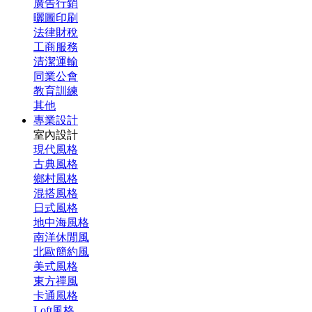
廣告行銷
曬圖印刷
法律財稅
工商服務
清潔運輸
同業公會
教育訓練
其他
專業設計
室內設計
現代風格
古典風格
鄉村風格
混搭風格
日式風格
地中海風格
南洋休閒風
北歐簡約風
美式風格
東方禪風
卡通風格
Loft風格