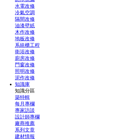
水電改修
冷氣空調
隔間改修
油漆壁紙
木作改修
地板改修
系統櫃工程
衛浴改修
廚房改修
門窗改修
照明改修
泥作改修
知識庫
知識分區
築特輯
每月專欄
專家訪談
設計師專欄
廠商推薦
系列文章
建材情報