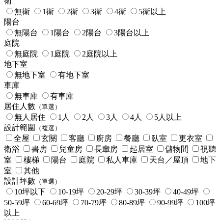
衛
無衛
1衛
2衛
3衛
4衛
5衛以上
陽台
無陽台
1陽台
2陽台
3陽台以上
庭院
無庭院
1庭院
2庭院以上
地下室
無地下室
有地下室
車庫
無車庫
有車庫
居住人數
（單選）
無人居住
1人
2人
3人
4人
5人以上
設計範圍
（複選）
全屋
玄關
客廳
廚房
餐廳
臥室
更衣室
衛浴
書房
兒童房
長輩房
起居室
儲物間
視聽
室
樓梯
陽台
庭院
私人車庫
天台／屋頂
地下
室
其他
設計坪數
（單選）
10坪以下
10-19坪
20-29坪
30-39坪
40-49坪
50-59坪
60-69坪
70-79坪
80-89坪
90-99坪
100坪
以上