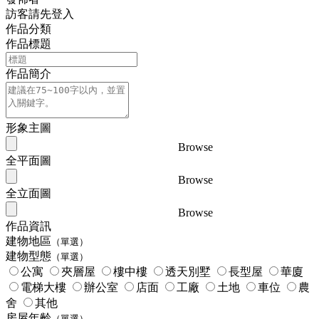
訪客請先登入
作品分類
作品標題
作品簡介
形象主圖
Browse
全平面圖
Browse
全立面圖
Browse
作品資訊
建物地區
（單選）
建物型態
（單選）
公寓
夾層屋
樓中樓
透天別墅
長型屋
華廈
電梯大樓
辦公室
店面
工廠
土地
車位
農
舍
其他
房屋年齡
（單選）