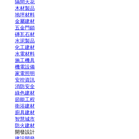
隔間天花
木材製品
地坪材料
金屬建材
五金門鎖
磚瓦石材
水泥製品
化工建材
水電材料
施工機具
機電設備
家電照明
安控資訊
消防安全
綠色建材
節能工程
衛浴建材
廚具建材
智慧城市
防火建材
開發設計
建設開發