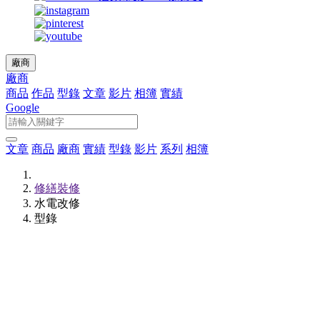
廠商
廠商
商品
作品
型錄
文章
影片
相簿
實績
Google
文章
商品
廠商
實績
型錄
影片
系列
相簿
修繕裝修
水電改修
型錄