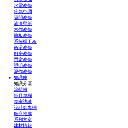
水電改修
冷氣空調
隔間改修
油漆壁紙
木作改修
地板改修
系統櫃工程
衛浴改修
廚房改修
門窗改修
照明改修
泥作改修
知識庫
知識分區
築特輯
每月專欄
專家訪談
設計師專欄
廠商推薦
系列文章
建材情報