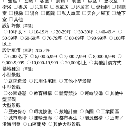
全屋
玄關
客廳
廚房
餐廳
臥室
更衣室
衛浴
書房
兒童房
長輩房
起居室
儲物間
視聽
室
樓梯
陽台
庭院
私人車庫
天台／屋頂
地下
室
其他
設計坪數
（單選）
10坪以下
10-19坪
20-29坪
30-39坪
40-49坪
50-59坪
60-69坪
70-79坪
80-89坪
90-99坪
100坪
以上
設計單價
（單選）NT$／坪
6,000以下
6,000-6,999
7,000-7,999
8,000-8,999
9,000-9,999
10,000-19,999
20,000以上
其他計價方式
基地種別
（單選）
小型景觀
庭院造景
民用住宅區
其他小型景觀
中型景觀
公園遊憩
教育機構
體育競技
運輸設備
其他中
型景觀
大型景觀
歷史保存
環境恢復
敷地計畫
商圈
工業園區
城市廣場
運輸走廊
都市再生
能源機構
近海／
沿海開發
山區開發
其他大型景觀