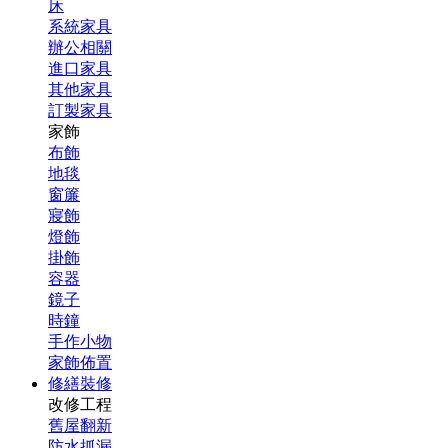
床
系統家具
辦公相關
進口家具
其他家具
訂製家具
家飾
布飾
地毯
窗簾
寢飾
燈飾
掛飾
容器
鏡子
時鐘
手作小物
家飾佈置
修繕裝修
改修工程
舊屋翻新
防水抓漏