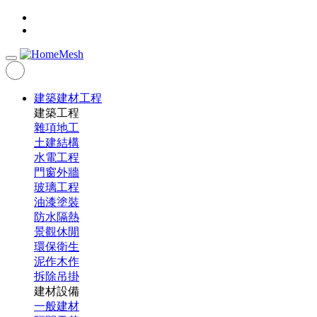
建築建材工程
建築工程
雜項地工
土建結構
水電工程
門窗外牆
玻璃工程
油漆塗裝
防水隔熱
景觀休閒
環保衛生
泥作木作
拆除吊掛
建材設備
一般建材