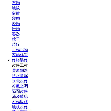
布飾
地毯
窗簾
寢飾
燈飾
掛飾
容器
鏡子
時鐘
手作小物
家飾佈置
修繕裝修
改修工程
舊屋翻新
防水抓漏
水電改修
冷氣空調
隔間改修
油漆壁紙
木作改修
地板改修