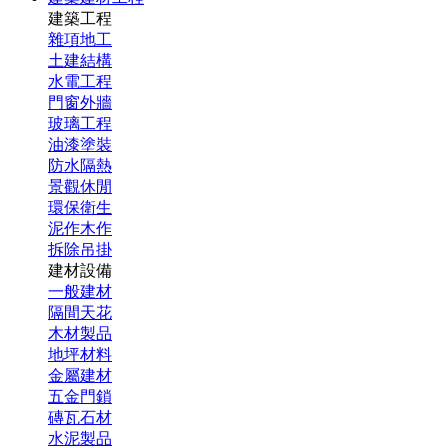
建築工程
雜項地工
土建結構
水電工程
門窗外牆
玻璃工程
油漆塗裝
防水隔熱
景觀休閒
環保衛生
泥作木作
拆除吊掛
建材設備
一般建材
隔間天花
木材製品
地坪材料
金屬建材
五金門鎖
磚瓦石材
水泥製品