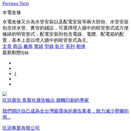
Previous
Next
水電改修
水電改修又分為水管安裝以及配電安裝等兩大部份。水管安裝
包含排水管、糞管的鋪設，可選擇埋入牆中的暗管形式或方便
修繕的明管形式；配電安裝則包含電線、電纜、配電箱的配
置，基本上是以埋入牆中的暗管形式為主。
文章
商品
廠商
實績
型錄
影片
系列
相簿
最新動態
型錄
1
玖冠廣告 客製化廣告輸出 旗幟印刷的專家
我們期許自己成為全台灣最環保的廣告業者，致力減少塑膠的
用...
玖冠事業有限公司