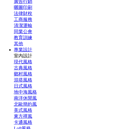
廣告行銷
曬圖印刷
法律財稅
工商服務
清潔運輸
同業公會
教育訓練
其他
專業設計
室內設計
現代風格
古典風格
鄉村風格
混搭風格
日式風格
地中海風格
南洋休閒風
北歐簡約風
美式風格
東方禪風
卡通風格
Loft風格