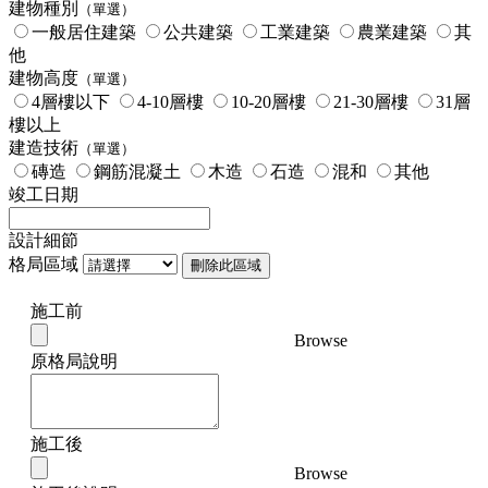
建物種別
（單選）
一般居住建築
公共建築
工業建築
農業建築
其
他
建物高度
（單選）
4層樓以下
4-10層樓
10-20層樓
21-30層樓
31層
樓以上
建造技術
（單選）
磚造
鋼筋混凝土
木造
石造
混和
其他
竣工日期
設計細節
格局區域
刪除此區域
施工前
Browse
原格局說明
施工後
Browse