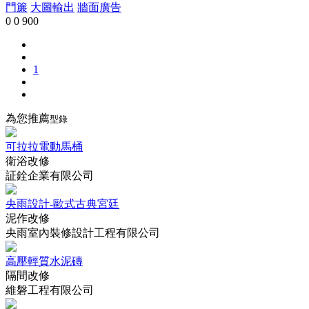
門簾
大圖輸出
牆面廣告
0
0
900
1
為您推薦
型錄
可拉拉電動馬桶
衛浴改修
証銓企業有限公司
央雨設計-歐式古典宮廷
泥作改修
央雨室內裝修設計工程有限公司
高壓輕質水泥磚
隔間改修
維磐工程有限公司