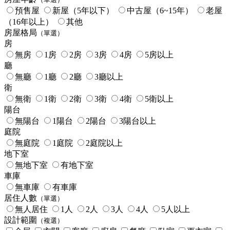
預售屋
新屋（5年以下）
中古屋（6~15年）
老屋
（16年以上）
其他
房屋格局
（單選）
房
無房
1房
2房
3房
4房
5房以上
廳
無廳
1廳
2廳
3廳以上
衛
無衛
1衛
2衛
3衛
4衛
5衛以上
陽台
無陽台
1陽台
2陽台
3陽台以上
庭院
無庭院
1庭院
2庭院以上
地下室
無地下室
有地下室
車庫
無車庫
有車庫
居住人數
（單選）
無人居住
1人
2人
3人
4人
5人以上
設計範圍
（複選）