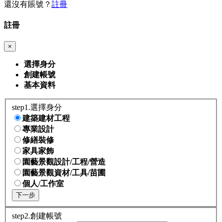
還沒有賬號？
註冊
註冊
×
選擇身分
創建帳號
基本資料
step1.選擇身分
建築建材工程
專業設計
修繕裝修
家具家飾
園藝景觀設計/工程/營造
園藝景觀資材/工具/苗圃
個人/工作室
下一步
step2.創建帳號