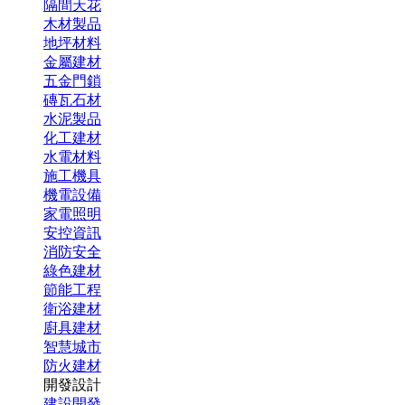
隔間天花
木材製品
地坪材料
金屬建材
五金門鎖
磚瓦石材
水泥製品
化工建材
水電材料
施工機具
機電設備
家電照明
安控資訊
消防安全
綠色建材
節能工程
衛浴建材
廚具建材
智慧城市
防火建材
開發設計
建設開發