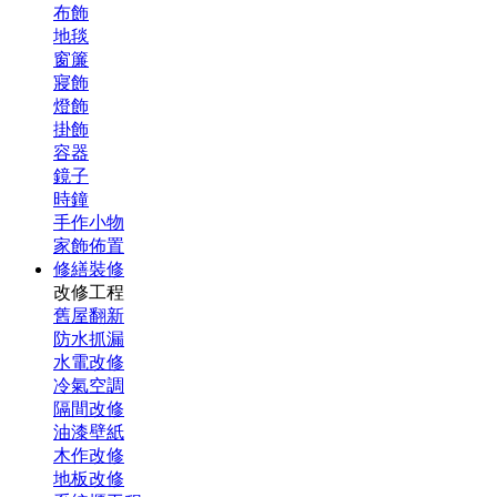
布飾
地毯
窗簾
寢飾
燈飾
掛飾
容器
鏡子
時鐘
手作小物
家飾佈置
修繕裝修
改修工程
舊屋翻新
防水抓漏
水電改修
冷氣空調
隔間改修
油漆壁紙
木作改修
地板改修