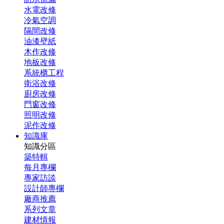
水電改修
冷氣空調
隔間改修
油漆壁紙
木作改修
地板改修
系統櫃工程
衛浴改修
廚房改修
門窗改修
照明改修
泥作改修
知識庫
知識分區
築特輯
每月專欄
專家訪談
設計師專欄
廠商推薦
系列文章
建材情報