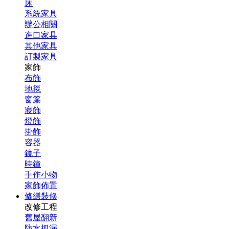
床
系統家具
辦公相關
進口家具
其他家具
訂製家具
家飾
布飾
地毯
窗簾
寢飾
燈飾
掛飾
容器
鏡子
時鐘
手作小物
家飾佈置
修繕裝修
改修工程
舊屋翻新
防水抓漏