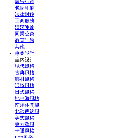
廣告行銷
曬圖印刷
法律財稅
工商服務
清潔運輸
同業公會
教育訓練
其他
專業設計
室內設計
現代風格
古典風格
鄉村風格
混搭風格
日式風格
地中海風格
南洋休閒風
北歐簡約風
美式風格
東方禪風
卡通風格
Loft風格