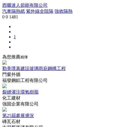
西曬達人節能有限公司
汽車隔熱紙
紫外線全阻隔
強效隔熱
0
0
1481
1
為您推薦
相簿
勤美璞真建設玻璃雨庇鋼構工程
門窗外牆
福發鋼鋁工程有限公司
裂縫灌注環氧樹脂
化工建材
強固企業有限公司
第25屆參展盛況
磚瓦石材