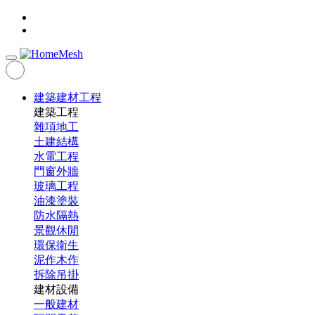
建築建材工程
建築工程
雜項地工
土建結構
水電工程
門窗外牆
玻璃工程
油漆塗裝
防水隔熱
景觀休閒
環保衛生
泥作木作
拆除吊掛
建材設備
一般建材