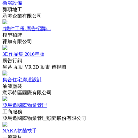
衛浴設備
雜項地工
承鴻企業有限公司
‪#‎鐵件工程‬-‪‎‎廣告招牌/...
模型招牌
葆加有限公司
3D作品集 2016年版
廣告行銷
晷碁 互動 VR 3D 動畫 透視圖
集合住宅廊道設計
油漆塗裝
意示特區國際有限公司
亞馬遜國際物業管理
工商服務
亞馬遜國際物業管理顧問股份有限公司
NAKA抗菌扶手
一般建材