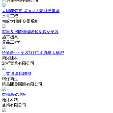
吉貝斯瓷磚有限公司
太陽能發電 屋頂型太陽能光電廠
水電工程
領航太陽能發電系統
客廳及房間磁磚隆起剔除及安裝
施工機具
震品工程行
痔瘡殺手~安裝TOTO衛洗麗大解密
衛浴建材
宏祈實業有限公司
工業 臭氧除味機
環保衛生
慎昌開發國際有限公司
益靖高架地板
地坪材料
益靖有限公司