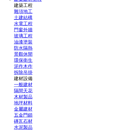
建築工程
雜項地工
土建結構
水電工程
門窗外牆
玻璃工程
油漆塗裝
防水隔熱
景觀休閒
環保衛生
泥作木作
拆除吊掛
建材設備
一般建材
隔間天花
木材製品
地坪材料
金屬建材
五金門鎖
磚瓦石材
水泥製品