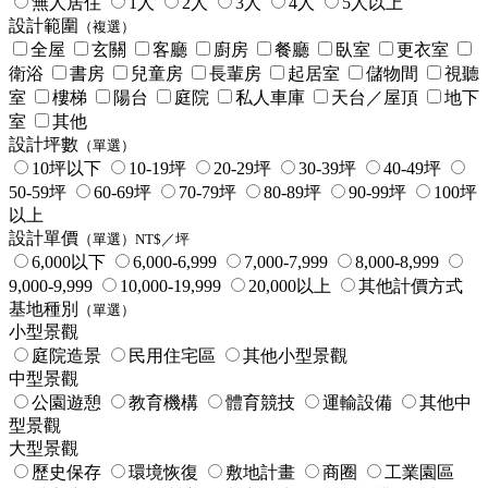
無人居住
1人
2人
3人
4人
5人以上
設計範圍
（複選）
全屋
玄關
客廳
廚房
餐廳
臥室
更衣室
衛浴
書房
兒童房
長輩房
起居室
儲物間
視聽
室
樓梯
陽台
庭院
私人車庫
天台／屋頂
地下
室
其他
設計坪數
（單選）
10坪以下
10-19坪
20-29坪
30-39坪
40-49坪
50-59坪
60-69坪
70-79坪
80-89坪
90-99坪
100坪
以上
設計單價
（單選）NT$／坪
6,000以下
6,000-6,999
7,000-7,999
8,000-8,999
9,000-9,999
10,000-19,999
20,000以上
其他計價方式
基地種別
（單選）
小型景觀
庭院造景
民用住宅區
其他小型景觀
中型景觀
公園遊憩
教育機構
體育競技
運輸設備
其他中
型景觀
大型景觀
歷史保存
環境恢復
敷地計畫
商圈
工業園區