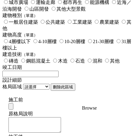
城市廣場
運輸走廊
都市再生
能源機構
近海／
沿海開發
山區開發
其他大型景觀
建物種別
（單選）
一般居住建築
公共建築
工業建築
農業建築
其
他
建物高度
（單選）
4層樓以下
4-10層樓
10-20層樓
21-30層樓
31層
樓以上
建造技術
（單選）
磚造
鋼筋混凝土
木造
石造
混和
其他
竣工日期
設計細節
格局區域
刪除此區域
施工前
Browse
原格局說明