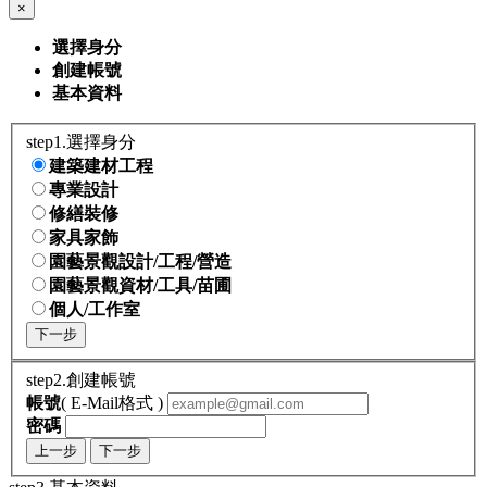
×
選擇身分
創建帳號
基本資料
step1.選擇身分
建築建材工程
專業設計
修繕裝修
家具家飾
園藝景觀設計/工程/營造
園藝景觀資材/工具/苗圃
個人/工作室
下一步
step2.創建帳號
帳號
( E-Mail格式 )
密碼
上一步
下一步