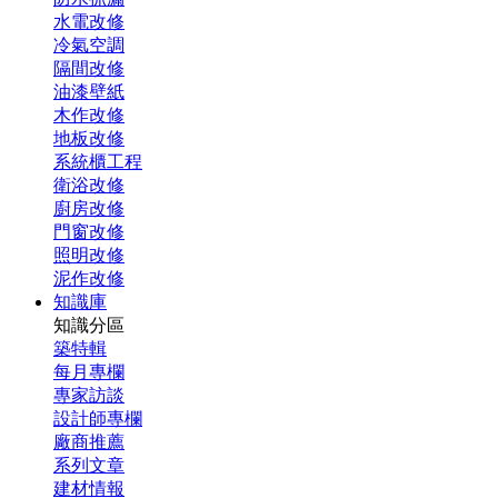
水電改修
冷氣空調
隔間改修
油漆壁紙
木作改修
地板改修
系統櫃工程
衛浴改修
廚房改修
門窗改修
照明改修
泥作改修
知識庫
知識分區
築特輯
每月專欄
專家訪談
設計師專欄
廠商推薦
系列文章
建材情報