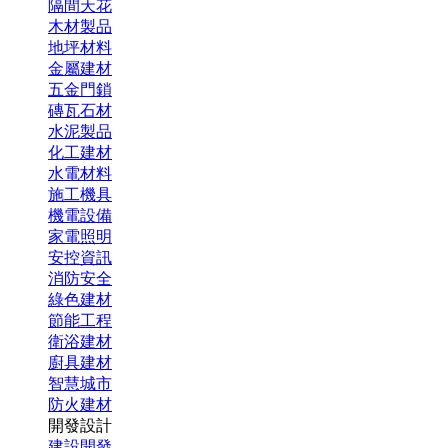
隔間天花
木材製品
地坪材料
金屬建材
五金門鎖
磚瓦石材
水泥製品
化工建材
水電材料
施工機具
機電設備
家電照明
安控資訊
消防安全
綠色建材
節能工程
衛浴建材
廚具建材
智慧城市
防火建材
開發設計
建設開發