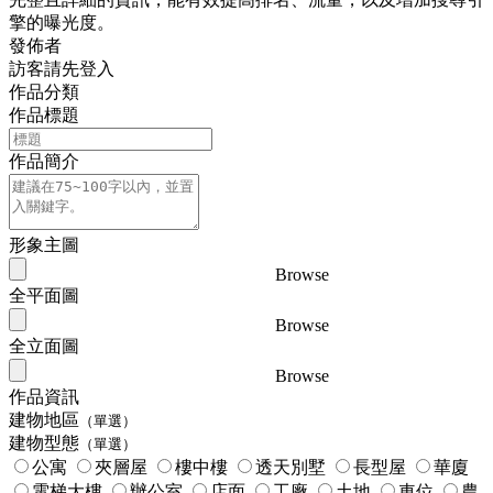
擎的曝光度。
發佈者
訪客請先登入
作品分類
作品標題
作品簡介
形象主圖
Browse
全平面圖
Browse
全立面圖
Browse
作品資訊
建物地區
（單選）
建物型態
（單選）
公寓
夾層屋
樓中樓
透天別墅
長型屋
華廈
電梯大樓
辦公室
店面
工廠
土地
車位
農