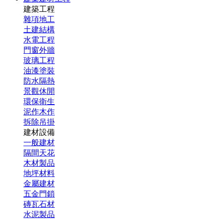
建築工程
雜項地工
土建結構
水電工程
門窗外牆
玻璃工程
油漆塗裝
防水隔熱
景觀休閒
環保衛生
泥作木作
拆除吊掛
建材設備
一般建材
隔間天花
木材製品
地坪材料
金屬建材
五金門鎖
磚瓦石材
水泥製品