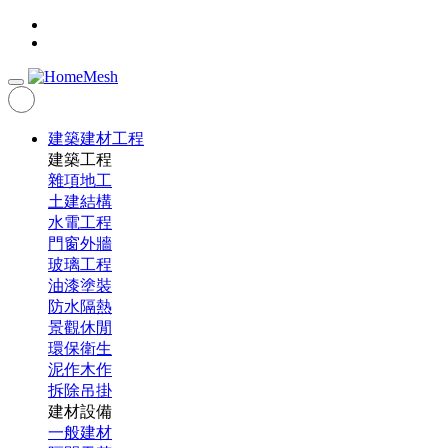
建築建材工程
建築工程
雜項地工
土建結構
水電工程
門窗外牆
玻璃工程
油漆塗裝
防水隔熱
景觀休閒
環保衛生
泥作木作
拆除吊掛
建材設備
一般建材