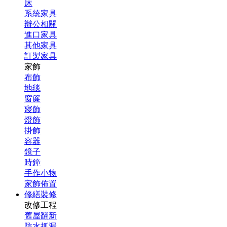
床
系統家具
辦公相關
進口家具
其他家具
訂製家具
家飾
布飾
地毯
窗簾
寢飾
燈飾
掛飾
容器
鏡子
時鐘
手作小物
家飾佈置
修繕裝修
改修工程
舊屋翻新
防水抓漏