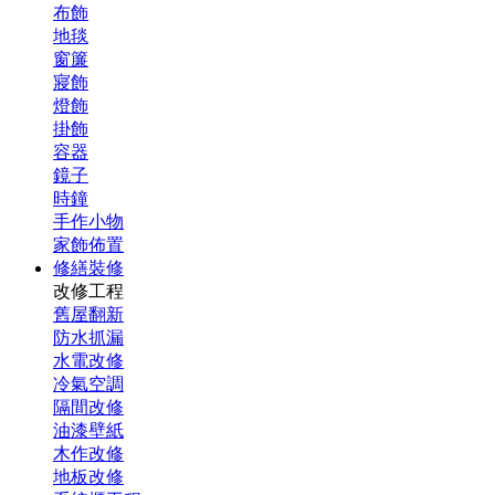
布飾
地毯
窗簾
寢飾
燈飾
掛飾
容器
鏡子
時鐘
手作小物
家飾佈置
修繕裝修
改修工程
舊屋翻新
防水抓漏
水電改修
冷氣空調
隔間改修
油漆壁紙
木作改修
地板改修