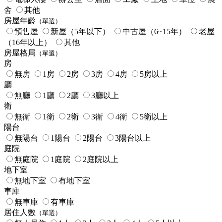
舍
其他
房屋年齡
（單選）
預售屋
新屋（5年以下）
中古屋（6~15年）
老屋
（16年以上）
其他
房屋格局
（單選）
房
無房
1房
2房
3房
4房
5房以上
廳
無廳
1廳
2廳
3廳以上
衛
無衛
1衛
2衛
3衛
4衛
5衛以上
陽台
無陽台
1陽台
2陽台
3陽台以上
庭院
無庭院
1庭院
2庭院以上
地下室
無地下室
有地下室
車庫
無車庫
有車庫
居住人數
（單選）