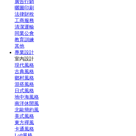
廣告行銷
曬圖印刷
法律財稅
工商服務
清潔運輸
同業公會
教育訓練
其他
專業設計
室內設計
現代風格
古典風格
鄉村風格
混搭風格
日式風格
地中海風格
南洋休閒風
北歐簡約風
美式風格
東方禪風
卡通風格
Loft風格