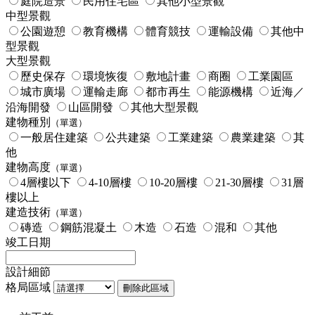
庭院造景
民用住宅區
其他小型景觀
中型景觀
公園遊憩
教育機構
體育競技
運輸設備
其他中
型景觀
大型景觀
歷史保存
環境恢復
敷地計畫
商圈
工業園區
城市廣場
運輸走廊
都市再生
能源機構
近海／
沿海開發
山區開發
其他大型景觀
建物種別
（單選）
一般居住建築
公共建築
工業建築
農業建築
其
他
建物高度
（單選）
4層樓以下
4-10層樓
10-20層樓
21-30層樓
31層
樓以上
建造技術
（單選）
磚造
鋼筋混凝土
木造
石造
混和
其他
竣工日期
設計細節
格局區域
刪除此區域