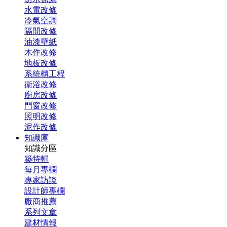
水電改修
冷氣空調
隔間改修
油漆壁紙
木作改修
地板改修
系統櫃工程
衛浴改修
廚房改修
門窗改修
照明改修
泥作改修
知識庫
知識分區
築特輯
每月專欄
專家訪談
設計師專欄
廠商推薦
系列文章
建材情報