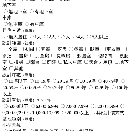
地下室
無地下室
有地下室
車庫
無車庫
有車庫
居住人數
（單選）
無人居住
1人
2人
3人
4人
5人以上
設計範圍
（複選）
全屋
玄關
客廳
廚房
餐廳
臥室
更衣室
衛浴
書房
兒童房
長輩房
起居室
儲物間
視聽
室
樓梯
陽台
庭院
私人車庫
天台／屋頂
地下
室
其他
設計坪數
（單選）
10坪以下
10-19坪
20-29坪
30-39坪
40-49坪
50-59坪
60-69坪
70-79坪
80-89坪
90-99坪
100坪
以上
設計單價
（單選）NT$／坪
6,000以下
6,000-6,999
7,000-7,999
8,000-8,999
9,000-9,999
10,000-19,999
20,000以上
其他計價方式
基地種別
（單選）
小型景觀