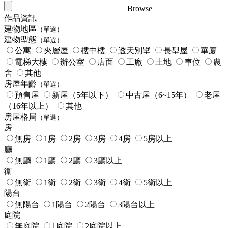
Browse
作品資訊
建物地區
（單選）
建物型態
（單選）
公寓
夾層屋
樓中樓
透天別墅
長型屋
華廈
電梯大樓
辦公室
店面
工廠
土地
車位
農
舍
其他
房屋年齡
（單選）
預售屋
新屋（5年以下）
中古屋（6~15年）
老屋
（16年以上）
其他
房屋格局
（單選）
房
無房
1房
2房
3房
4房
5房以上
廳
無廳
1廳
2廳
3廳以上
衛
無衛
1衛
2衛
3衛
4衛
5衛以上
陽台
無陽台
1陽台
2陽台
3陽台以上
庭院
無庭院
1庭院
2庭院以上