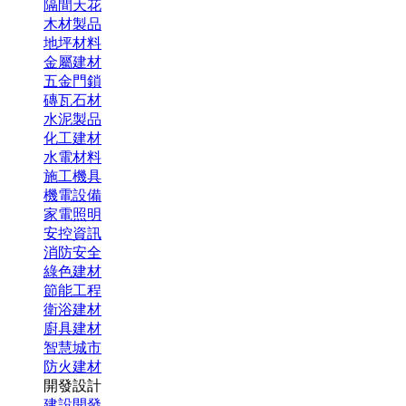
隔間天花
木材製品
地坪材料
金屬建材
五金門鎖
磚瓦石材
水泥製品
化工建材
水電材料
施工機具
機電設備
家電照明
安控資訊
消防安全
綠色建材
節能工程
衛浴建材
廚具建材
智慧城市
防火建材
開發設計
建設開發