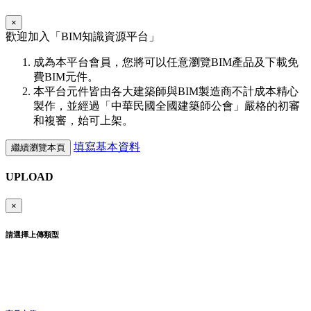
×
歡迎加入「
BIM
知識資源平台」
成為本平台會員，您將可以任意瀏覽BIM產品及下載免
費BIM元件。
本平台元件皆由各大建築師與BIM製造商不計成本精心
製作，並經過「中華民國全國建築師公會」嚴格的初審
和複審，始可上架。
填寫基本資料
繼續瀏覽本頁
UPLOAD
×
請選擇上傳類型