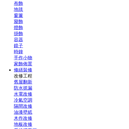
布飾
地毯
窗簾
寢飾
燈飾
掛飾
容器
鏡子
時鐘
手作小物
家飾佈置
修繕裝修
改修工程
舊屋翻新
防水抓漏
水電改修
冷氣空調
隔間改修
油漆壁紙
木作改修
地板改修