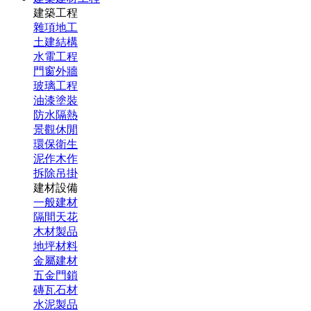
建築工程
雜項地工
土建結構
水電工程
門窗外牆
玻璃工程
油漆塗裝
防水隔熱
景觀休閒
環保衛生
泥作木作
拆除吊掛
建材設備
一般建材
隔間天花
木材製品
地坪材料
金屬建材
五金門鎖
磚瓦石材
水泥製品