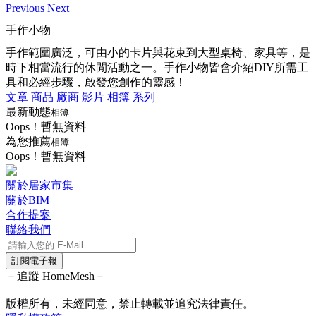
Previous
Next
手作小物
手作範圍廣泛，可由小的卡片與花束到大型桌椅、家具等，是
時下相當流行的休閒活動之一。手作小物皆會介紹DIY所需工
具和必經步驟，啟發您創作的靈感！
文章
商品
廠商
影片
相簿
系列
最新動態
相簿
Oops！暫無資料
為您推薦
相簿
Oops！暫無資料
關於居家市集
關於BIM
合作提案
聯絡我們
訂閱電子報
－追蹤 HomeMesh－
版權所有，未經同意，禁止轉載並追究法律責任。