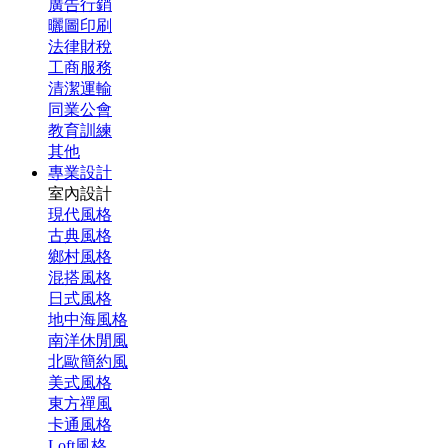
廣告行銷
曬圖印刷
法律財稅
工商服務
清潔運輸
同業公會
教育訓練
其他
專業設計
室內設計
現代風格
古典風格
鄉村風格
混搭風格
日式風格
地中海風格
南洋休閒風
北歐簡約風
美式風格
東方禪風
卡通風格
Loft風格