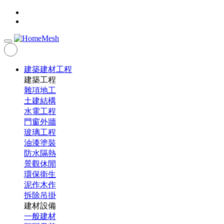
建築建材工程
建築工程
雜項地工
土建結構
水電工程
門窗外牆
玻璃工程
油漆塗裝
防水隔熱
景觀休閒
環保衛生
泥作木作
拆除吊掛
建材設備
一般建材