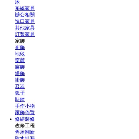
床
系統家具
辦公相關
進口家具
其他家具
訂製家具
家飾
布飾
地毯
窗簾
寢飾
燈飾
掛飾
容器
鏡子
時鐘
手作小物
家飾佈置
修繕裝修
改修工程
舊屋翻新
防水抓漏