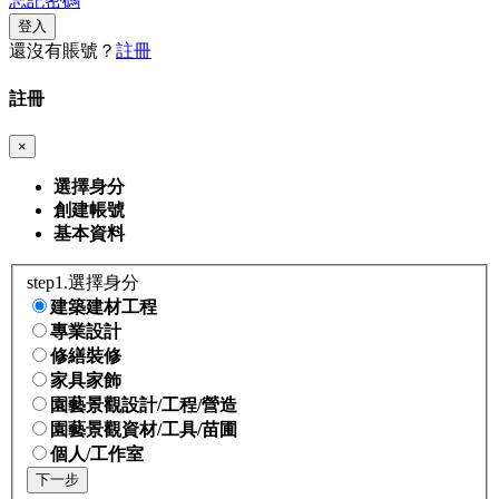
忘記密碼
登入
還沒有賬號？
註冊
註冊
×
選擇身分
創建帳號
基本資料
step1.選擇身分
建築建材工程
專業設計
修繕裝修
家具家飾
園藝景觀設計/工程/營造
園藝景觀資材/工具/苗圃
個人/工作室
下一步