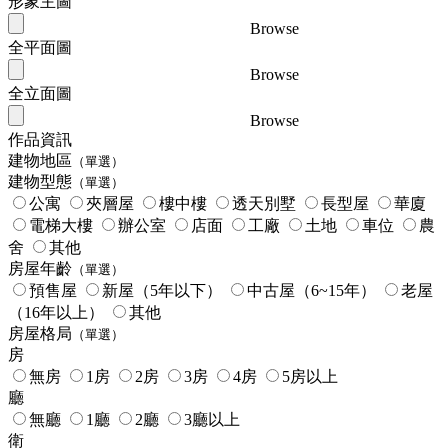
形象主圖
Browse
全平面圖
Browse
全立面圖
Browse
作品資訊
建物地區
（單選）
建物型態
（單選）
公寓
夾層屋
樓中樓
透天別墅
長型屋
華廈
電梯大樓
辦公室
店面
工廠
土地
車位
農
舍
其他
房屋年齡
（單選）
預售屋
新屋（5年以下）
中古屋（6~15年）
老屋
（16年以上）
其他
房屋格局
（單選）
房
無房
1房
2房
3房
4房
5房以上
廳
無廳
1廳
2廳
3廳以上
衛