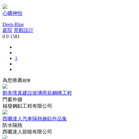
心曠神怡
Deep-Blue
庭院
景觀設計
0
0
1581
1
為您推薦
相簿
勤美璞真建設玻璃雨庇鋼構工程
門窗外牆
福發鋼鋁工程有限公司
西曬達人汽車隔熱施貼作品集
防水隔熱
西曬達人節能有限公司