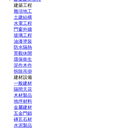
建築工程
雜項地工
土建結構
水電工程
門窗外牆
玻璃工程
油漆塗裝
防水隔熱
景觀休閒
環保衛生
泥作木作
拆除吊掛
建材設備
一般建材
隔間天花
木材製品
地坪材料
金屬建材
五金門鎖
磚瓦石材
水泥製品