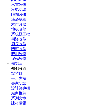
水電改修
冷氣空調
隔間改修
油漆壁紙
木作改修
地板改修
系統櫃工程
衛浴改修
廚房改修
門窗改修
照明改修
泥作改修
知識庫
知識分區
築特輯
每月專欄
專家訪談
設計師專欄
廠商推薦
系列文章
建材情報