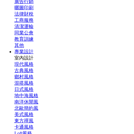
廣告行銷
曬圖印刷
法律財稅
工商服務
清潔運輸
同業公會
教育訓練
其他
專業設計
室內設計
現代風格
古典風格
鄉村風格
混搭風格
日式風格
地中海風格
南洋休閒風
北歐簡約風
美式風格
東方禪風
卡通風格
Loft風格