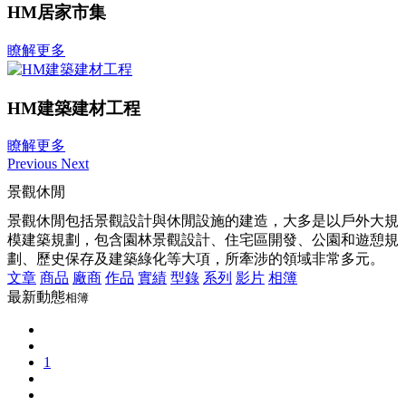
HM居家市集
瞭解更多
HM建築建材工程
瞭解更多
Previous
Next
景觀休閒
景觀休閒包括景觀設計與休閒設施的建造，大多是以戶外大規
模建築規劃，包含園林景觀設計、住宅區開發、公園和遊憩規
劃、歷史保存及建築綠化等大項，所牽涉的領域非常多元。
文章
商品
廠商
作品
實績
型錄
系列
影片
相簿
最新動態
相簿
1