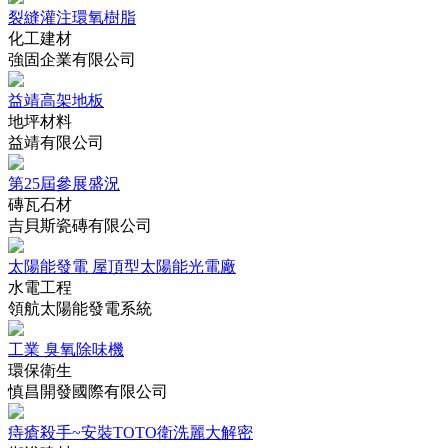
裂縫灌注環氧樹脂
化工建材
強固企業有限公司
益靖高架地板
地坪材料
益靖有限公司
第25屆參展盛況
磚瓦石材
吉貝斯瓷磚有限公司
太陽能發電 屋頂型太陽能光電廠
水電工程
領航太陽能發電系統
工業 臭氧除味機
環保衛生
慎昌開發國際有限公司
痔瘡殺手~安裝TOTO衛洗麗大解密