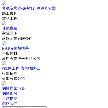
客廳及房間磁磚隆起剔除及安裝
施工機具
震品工程行
其他實績
家電照明
薇銘企業有限公司
NAKA抗菌扶手
一般建材
及裕興業股份有限公司
‪#‎鐵件工程‬-‪‎‎廣告招牌/...
模型招牌
葆加有限公司
關於居家市集
關於BIM
合作提案
聯絡我們