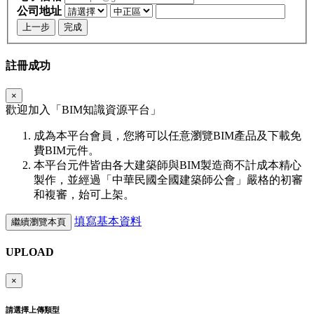
公司地址
上一步
完成
註冊成功
×
歡迎加入「
BIM
知識資源平台」
成為本平台會員，您將可以任意瀏覽BIM產品及下載免
費BIM元件。
本平台元件皆由各大建築師與BIM製造商不計成本精心
製作，並經過「中華民國全國建築師公會」嚴格的初審
和複審，始可上架。
填寫基本資料
繼續瀏覽本頁
UPLOAD
×
請選擇上傳類型