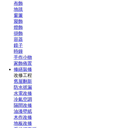
布飾
地毯
窗簾
寢飾
燈飾
掛飾
容器
鏡子
時鐘
手作小物
家飾佈置
修繕裝修
改修工程
舊屋翻新
防水抓漏
水電改修
冷氣空調
隔間改修
油漆壁紙
木作改修
地板改修