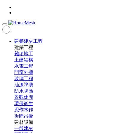
建築建材工程
建築工程
雜項地工
土建結構
水電工程
門窗外牆
玻璃工程
油漆塗裝
防水隔熱
景觀休閒
環保衛生
泥作木作
拆除吊掛
建材設備
一般建材