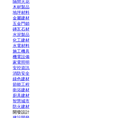
隔間天花
木材製品
地坪材料
金屬建材
五金門鎖
磚瓦石材
水泥製品
化工建材
水電材料
施工機具
機電設備
家電照明
安控資訊
消防安全
綠色建材
節能工程
衛浴建材
廚具建材
智慧城市
防火建材
開發設計
建設開發