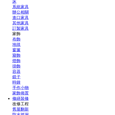
床
系統家具
辦公相關
進口家具
其他家具
訂製家具
家飾
布飾
地毯
窗簾
寢飾
燈飾
掛飾
容器
鏡子
時鐘
手作小物
家飾佈置
修繕裝修
改修工程
舊屋翻新
防水抓漏