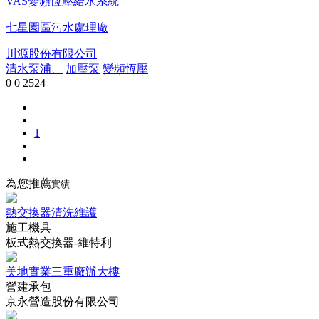
VAS變頻恆壓給水系統
七星園區污水處理廠
川源股份有限公司
清水泵浦、
加壓泵
變頻恆壓
0
0
2524
1
為您推薦
實績
熱交換器清洗維護
施工機具
板式熱交換器-維特利
美地實業三重廠辦大樓
營建承包
京永營造股份有限公司