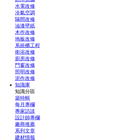
水電改修
冷氣空調
隔間改修
油漆壁紙
木作改修
地板改修
系統櫃工程
衛浴改修
廚房改修
門窗改修
照明改修
泥作改修
知識庫
知識分區
築特輯
每月專欄
專家訪談
設計師專欄
廠商推薦
系列文章
建材情報