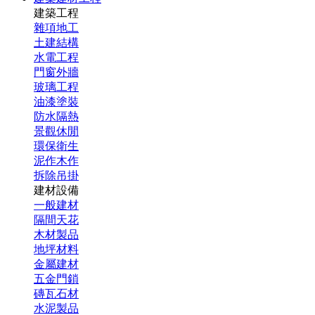
建築工程
雜項地工
土建結構
水電工程
門窗外牆
玻璃工程
油漆塗裝
防水隔熱
景觀休閒
環保衛生
泥作木作
拆除吊掛
建材設備
一般建材
隔間天花
木材製品
地坪材料
金屬建材
五金門鎖
磚瓦石材
水泥製品