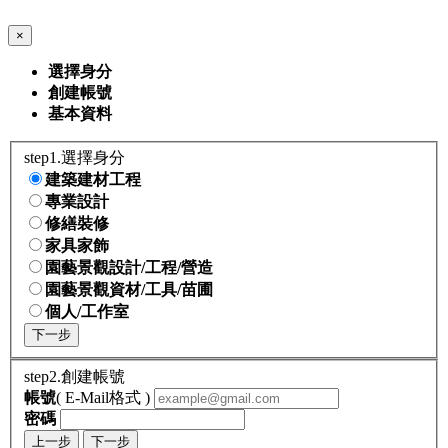
×
選擇身分
創建帳號
基本資料
step1.選擇身分
建築建材工程
專業設計
修繕裝修
家具家飾
園藝景觀設計/工程/營造
園藝景觀資材/工具/苗圃
個人/工作室
下一步
step2.創建帳號
帳號
( E-Mail格式 )
密碼
上一步
下一步