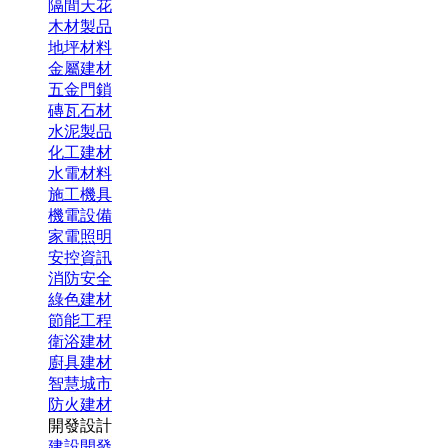
隔間天花
木材製品
地坪材料
金屬建材
五金門鎖
磚瓦石材
水泥製品
化工建材
水電材料
施工機具
機電設備
家電照明
安控資訊
消防安全
綠色建材
節能工程
衛浴建材
廚具建材
智慧城市
防火建材
開發設計
建設開發