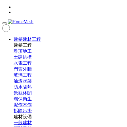
建築建材工程
建築工程
雜項地工
土建結構
水電工程
門窗外牆
玻璃工程
油漆塗裝
防水隔熱
景觀休閒
環保衛生
泥作木作
拆除吊掛
建材設備
一般建材