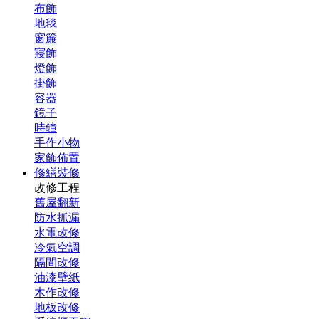
布飾
地毯
窗簾
寢飾
燈飾
掛飾
容器
鏡子
時鐘
手作小物
家飾佈置
修繕裝修
改修工程
舊屋翻新
防水抓漏
水電改修
冷氣空調
隔間改修
油漆壁紙
木作改修
地板改修