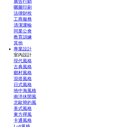
廣告行銷
曬圖印刷
法律財稅
工商服務
清潔運輸
同業公會
教育訓練
其他
專業設計
室內設計
現代風格
古典風格
鄉村風格
混搭風格
日式風格
地中海風格
南洋休閒風
北歐簡約風
美式風格
東方禪風
卡通風格
Loft風格