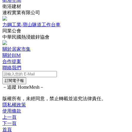
衛浴空間
衛浴建材
連程實業有限公司
力鋼工業-寶山隧道工作台車
同業公會
中華民國熱浸鍍鋅協會
關於居家市集
關於BIM
合作提案
聯絡我們
訂閱電子報
－追蹤 HomeMesh－
版權所有，未經同意，禁止轉載並追究法律責任。
隱私權政策
使用條款
上一頁
下一頁
首頁