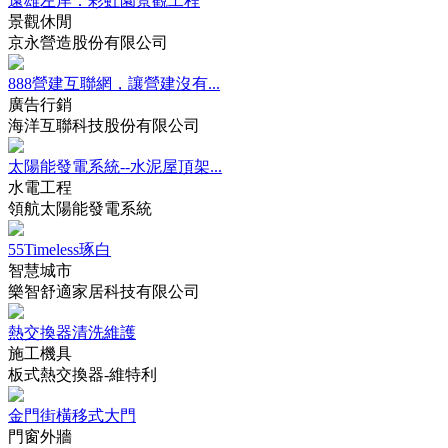
遠雄左岸：彩虹園景觀工程
景觀休閒
京永營造股份有限公司
888營建互聯網，讓營建沒有...
廣告行銷
海洋互聯科技股份有限公司
太陽能發電系統--水泥屋頂架...
水電工程
領航太陽能發電系統
55Timeless琢白
智慧城市
樂智舒適家居科技有限公司
熱交換器清洗維護
施工機具
板式熱交換器-維特利
金門街橫移式大門
門窗外牆