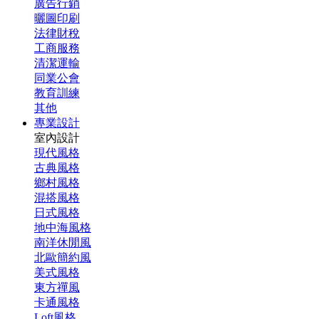
廣告行銷
曬圖印刷
法律財稅
工商服務
清潔運輸
同業公會
教育訓練
其他
專業設計
室內設計
現代風格
古典風格
鄉村風格
混搭風格
日式風格
地中海風格
南洋休閒風
北歐簡約風
美式風格
東方禪風
卡通風格
Loft風格