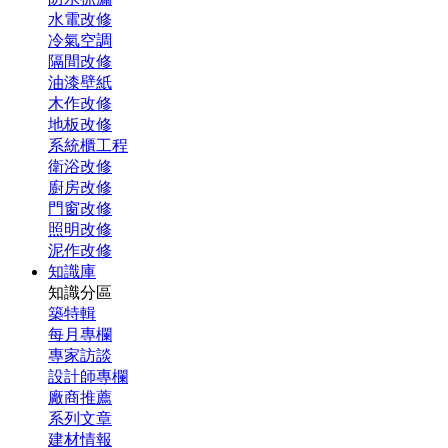
水電改修
冷氣空調
隔間改修
油漆壁紙
木作改修
地板改修
系統櫃工程
衛浴改修
廚房改修
門窗改修
照明改修
泥作改修
知識庫
知識分區
築特輯
每月專欄
專家訪談
設計師專欄
廠商推薦
系列文章
建材情報