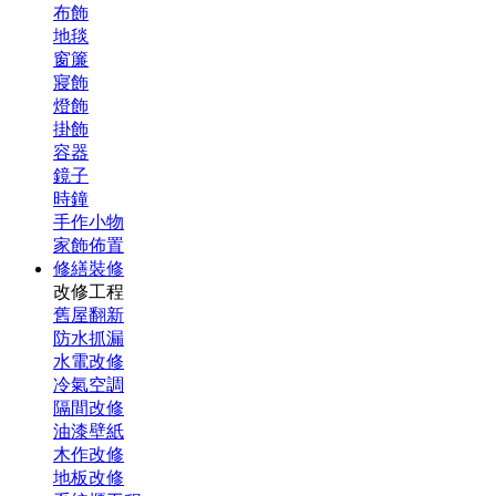
布飾
地毯
窗簾
寢飾
燈飾
掛飾
容器
鏡子
時鐘
手作小物
家飾佈置
修繕裝修
改修工程
舊屋翻新
防水抓漏
水電改修
冷氣空調
隔間改修
油漆壁紙
木作改修
地板改修