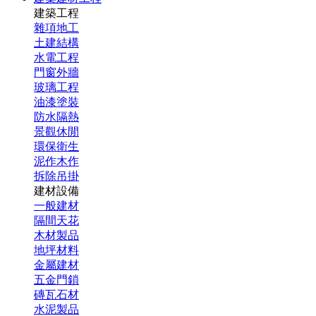
建築工程
雜項地工
土建結構
水電工程
門窗外牆
玻璃工程
油漆塗裝
防水隔熱
景觀休閒
環保衛生
泥作木作
拆除吊掛
建材設備
一般建材
隔間天花
木材製品
地坪材料
金屬建材
五金門鎖
磚瓦石材
水泥製品