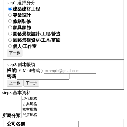
step1.選擇身分
建築建材工程
專業設計
修繕裝修
家具家飾
園藝景觀設計/工程/營造
園藝景觀資材/工具/苗圃
個人/工作室
下一步
step2.創建帳號
帳號
( E-Mail格式 )
密碼
上一步
下一步
step3.基本資料
所屬分類
公司名稱