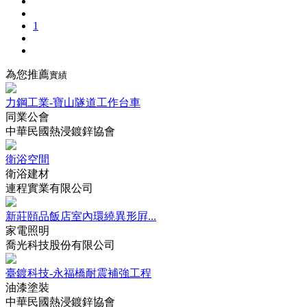
1
為您推薦
實績
力鋼工業-寶山隧道工作台車
同業公會
中華民國熱浸鍍鋅協會
衛浴空間
衛浴建材
連程實業有限公司
新莊頤品飯店室內環繞異形屛...
家電照明
喬光科技股份有限公司
臺鍍科技-永福橋耐震補強工程
油漆塗裝
中華民國熱浸鍍鋅協會