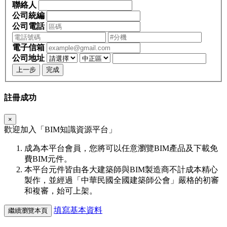
聯絡人
公司統編
公司電話
電子信箱
公司地址
上一步
完成
註冊成功
×
歡迎加入「
BIM
知識資源平台」
成為本平台會員，您將可以任意瀏覽BIM產品及下載免
費BIM元件。
本平台元件皆由各大建築師與BIM製造商不計成本精心
製作，並經過「中華民國全國建築師公會」嚴格的初審
和複審，始可上架。
填寫基本資料
繼續瀏覽本頁