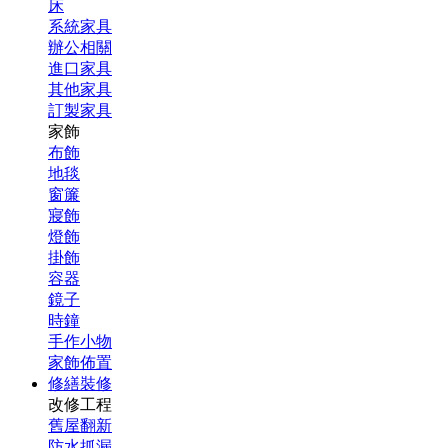
床
系統家具
辦公相關
進口家具
其他家具
訂製家具
家飾
布飾
地毯
窗簾
寢飾
燈飾
掛飾
容器
鏡子
時鐘
手作小物
家飾佈置
修繕裝修
改修工程
舊屋翻新
防水抓漏