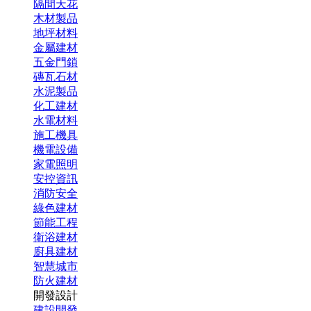
隔間天花
木材製品
地坪材料
金屬建材
五金門鎖
磚瓦石材
水泥製品
化工建材
水電材料
施工機具
機電設備
家電照明
安控資訊
消防安全
綠色建材
節能工程
衛浴建材
廚具建材
智慧城市
防火建材
開發設計
建設開發