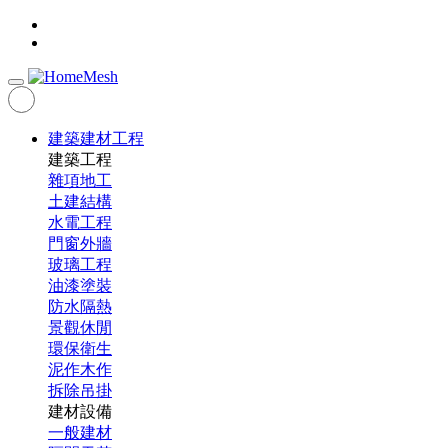
建築建材工程
建築工程
雜項地工
土建結構
水電工程
門窗外牆
玻璃工程
油漆塗裝
防水隔熱
景觀休閒
環保衛生
泥作木作
拆除吊掛
建材設備
一般建材