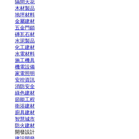
隔間天花
木材製品
地坪材料
金屬建材
五金門鎖
磚瓦石材
水泥製品
化工建材
水電材料
施工機具
機電設備
家電照明
安控資訊
消防安全
綠色建材
節能工程
衛浴建材
廚具建材
智慧城市
防火建材
開發設計
建設開發