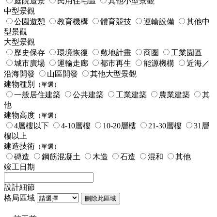
庭院造景
民用住宅區
其他小型景觀
中型景觀
公園遊憩
教育機構
體育競技
運輸設備
其他中
型景觀
大型景觀
歷史保存
環境恢復
敷地計畫
商圈
工業園區
城市廣場
運輸走廊
都市再生
能源機構
近海／
沿海開發
山區開發
其他大型景觀
建物種別
（單選）
一般居住建築
公共建築
工業建築
農業建築
其
他
建物高度
（單選）
4層樓以下
4-10層樓
10-20層樓
21-30層樓
31層
樓以上
建造技術
（單選）
磚造
鋼筋混凝土
木造
石造
混和
其他
竣工日期
設計細節
格局區域
刪除此區域