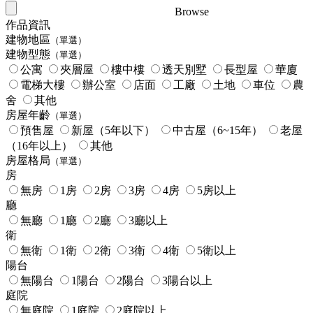
Browse
作品資訊
建物地區
（單選）
建物型態
（單選）
公寓
夾層屋
樓中樓
透天別墅
長型屋
華廈
電梯大樓
辦公室
店面
工廠
土地
車位
農
舍
其他
房屋年齡
（單選）
預售屋
新屋（5年以下）
中古屋（6~15年）
老屋
（16年以上）
其他
房屋格局
（單選）
房
無房
1房
2房
3房
4房
5房以上
廳
無廳
1廳
2廳
3廳以上
衛
無衛
1衛
2衛
3衛
4衛
5衛以上
陽台
無陽台
1陽台
2陽台
3陽台以上
庭院
無庭院
1庭院
2庭院以上