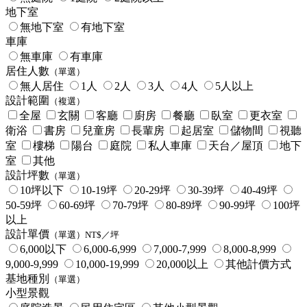
地下室
無地下室
有地下室
車庫
無車庫
有車庫
居住人數
（單選）
無人居住
1人
2人
3人
4人
5人以上
設計範圍
（複選）
全屋
玄關
客廳
廚房
餐廳
臥室
更衣室
衛浴
書房
兒童房
長輩房
起居室
儲物間
視聽
室
樓梯
陽台
庭院
私人車庫
天台／屋頂
地下
室
其他
設計坪數
（單選）
10坪以下
10-19坪
20-29坪
30-39坪
40-49坪
50-59坪
60-69坪
70-79坪
80-89坪
90-99坪
100坪
以上
設計單價
（單選）NT$／坪
6,000以下
6,000-6,999
7,000-7,999
8,000-8,999
9,000-9,999
10,000-19,999
20,000以上
其他計價方式
基地種別
（單選）
小型景觀