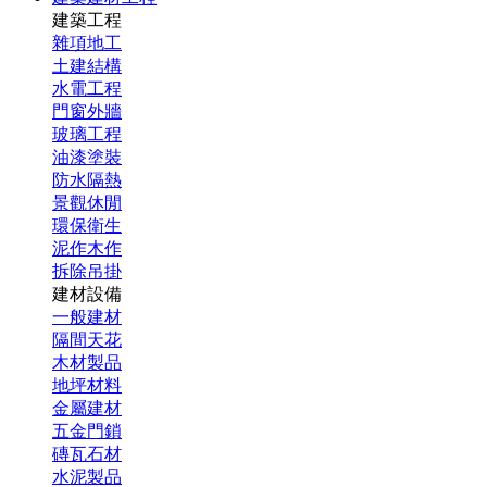
建築工程
雜項地工
土建結構
水電工程
門窗外牆
玻璃工程
油漆塗裝
防水隔熱
景觀休閒
環保衛生
泥作木作
拆除吊掛
建材設備
一般建材
隔間天花
木材製品
地坪材料
金屬建材
五金門鎖
磚瓦石材
水泥製品