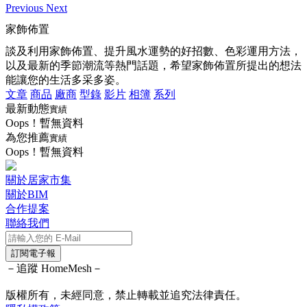
Previous
Next
家飾佈置
談及利用家飾佈置、提升風水運勢的好招數、色彩運用方法，
以及最新的季節潮流等熱門話題，希望家飾佈置所提出的想法
能讓您的生活多采多姿。
文章
商品
廠商
型錄
影片
相簿
系列
最新動態
實績
Oops！暫無資料
為您推薦
實績
Oops！暫無資料
關於居家市集
關於BIM
合作提案
聯絡我們
訂閱電子報
－追蹤 HomeMesh－
版權所有，未經同意，禁止轉載並追究法律責任。