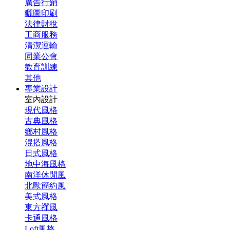
廣告行銷
曬圖印刷
法律財稅
工商服務
清潔運輸
同業公會
教育訓練
其他
專業設計
室內設計
現代風格
古典風格
鄉村風格
混搭風格
日式風格
地中海風格
南洋休閒風
北歐簡約風
美式風格
東方禪風
卡通風格
Loft風格