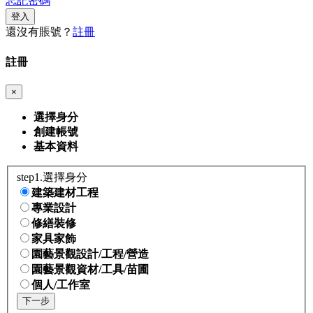
忘記密碼
登入
還沒有賬號？
註冊
註冊
×
選擇身分
創建帳號
基本資料
step1.選擇身分
建築建材工程
專業設計
修繕裝修
家具家飾
園藝景觀設計/工程/營造
園藝景觀資材/工具/苗圃
個人/工作室
下一步