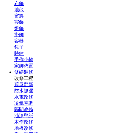
布飾
地毯
窗簾
寢飾
燈飾
掛飾
容器
鏡子
時鐘
手作小物
家飾佈置
修繕裝修
改修工程
舊屋翻新
防水抓漏
水電改修
冷氣空調
隔間改修
油漆壁紙
木作改修
地板改修