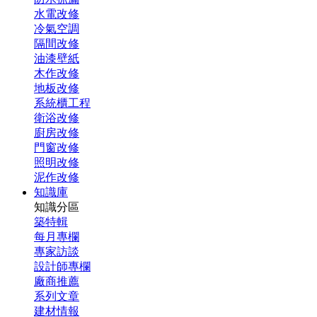
水電改修
冷氣空調
隔間改修
油漆壁紙
木作改修
地板改修
系統櫃工程
衛浴改修
廚房改修
門窗改修
照明改修
泥作改修
知識庫
知識分區
築特輯
每月專欄
專家訪談
設計師專欄
廠商推薦
系列文章
建材情報