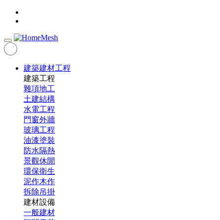
建築建材工程
建築工程
雜項地工
土建結構
水電工程
門窗外牆
玻璃工程
油漆塗裝
防水隔熱
景觀休閒
環保衛生
泥作木作
拆除吊掛
建材設備
一般建材