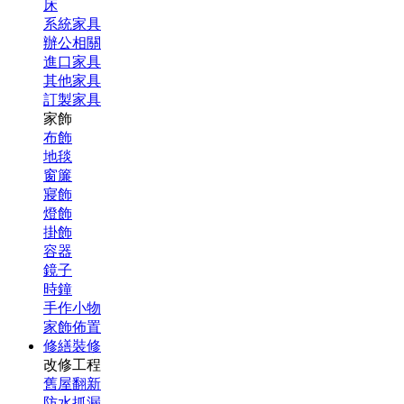
床
系統家具
辦公相關
進口家具
其他家具
訂製家具
家飾
布飾
地毯
窗簾
寢飾
燈飾
掛飾
容器
鏡子
時鐘
手作小物
家飾佈置
修繕裝修
改修工程
舊屋翻新
防水抓漏