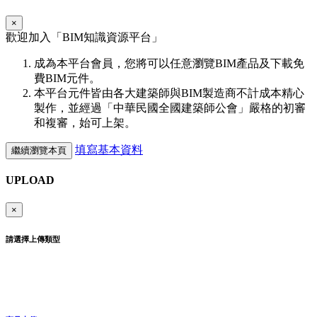
×
歡迎加入「
BIM
知識資源平台」
成為本平台會員，您將可以任意瀏覽BIM產品及下載免
費BIM元件。
本平台元件皆由各大建築師與BIM製造商不計成本精心
製作，並經過「中華民國全國建築師公會」嚴格的初審
和複審，始可上架。
填寫基本資料
繼續瀏覽本頁
UPLOAD
×
請選擇上傳類型