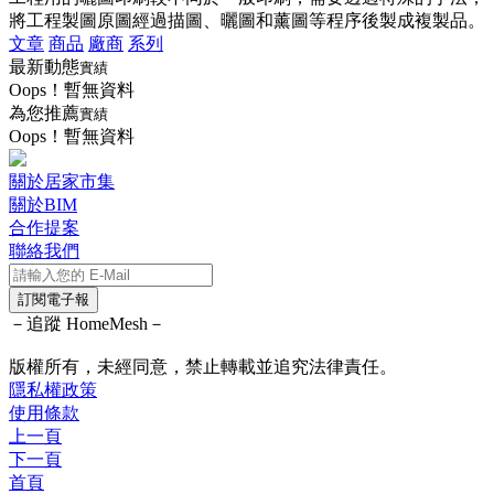
將工程製圖原圖經過描圖、曬圖和薰圖等程序後製成複製品。
文章
商品
廠商
系列
最新動態
實績
Oops！暫無資料
為您推薦
實績
Oops！暫無資料
關於居家市集
關於BIM
合作提案
聯絡我們
訂閱電子報
－追蹤 HomeMesh－
版權所有，未經同意，禁止轉載並追究法律責任。
隱私權政策
使用條款
上一頁
下一頁
首頁