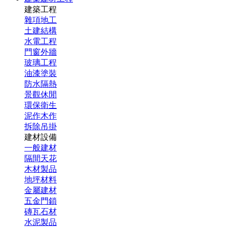
建築工程
雜項地工
土建結構
水電工程
門窗外牆
玻璃工程
油漆塗裝
防水隔熱
景觀休閒
環保衛生
泥作木作
拆除吊掛
建材設備
一般建材
隔間天花
木材製品
地坪材料
金屬建材
五金門鎖
磚瓦石材
水泥製品