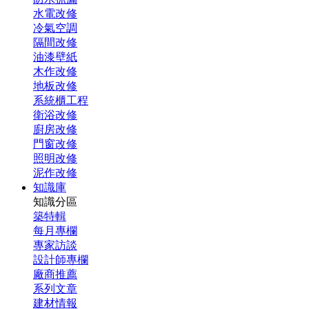
水電改修
冷氣空調
隔間改修
油漆壁紙
木作改修
地板改修
系統櫃工程
衛浴改修
廚房改修
門窗改修
照明改修
泥作改修
知識庫
知識分區
築特輯
每月專欄
專家訪談
設計師專欄
廠商推薦
系列文章
建材情報