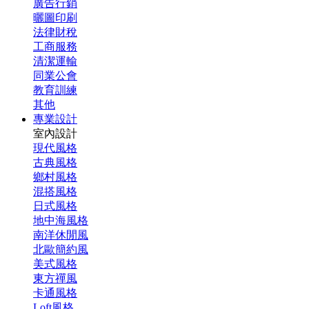
廣告行銷
曬圖印刷
法律財稅
工商服務
清潔運輸
同業公會
教育訓練
其他
專業設計
室內設計
現代風格
古典風格
鄉村風格
混搭風格
日式風格
地中海風格
南洋休閒風
北歐簡約風
美式風格
東方禪風
卡通風格
Loft風格