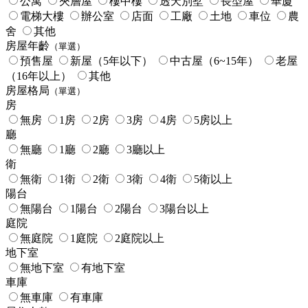
公寓
夾層屋
樓中樓
透天別墅
長型屋
華廈
電梯大樓
辦公室
店面
工廠
土地
車位
農
舍
其他
房屋年齡
（單選）
預售屋
新屋（5年以下）
中古屋（6~15年）
老屋
（16年以上）
其他
房屋格局
（單選）
房
無房
1房
2房
3房
4房
5房以上
廳
無廳
1廳
2廳
3廳以上
衛
無衛
1衛
2衛
3衛
4衛
5衛以上
陽台
無陽台
1陽台
2陽台
3陽台以上
庭院
無庭院
1庭院
2庭院以上
地下室
無地下室
有地下室
車庫
無車庫
有車庫