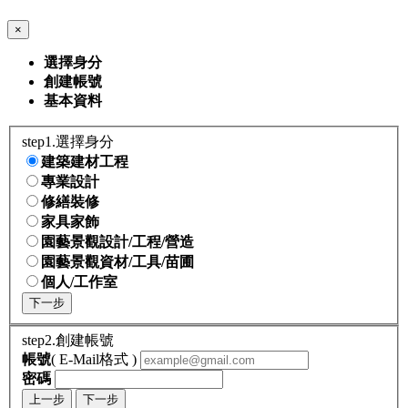
×
選擇身分
創建帳號
基本資料
step1.選擇身分
建築建材工程
專業設計
修繕裝修
家具家飾
園藝景觀設計/工程/營造
園藝景觀資材/工具/苗圃
個人/工作室
下一步
step2.創建帳號
帳號
( E-Mail格式 )
密碼
上一步
下一步