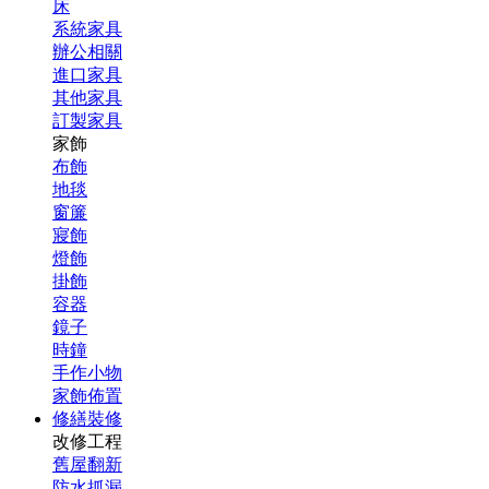
床
系統家具
辦公相關
進口家具
其他家具
訂製家具
家飾
布飾
地毯
窗簾
寢飾
燈飾
掛飾
容器
鏡子
時鐘
手作小物
家飾佈置
修繕裝修
改修工程
舊屋翻新
防水抓漏