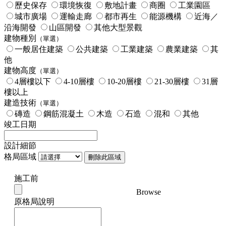
歷史保存
環境恢復
敷地計畫
商圈
工業園區
城市廣場
運輸走廊
都市再生
能源機構
近海／
沿海開發
山區開發
其他大型景觀
建物種別
（單選）
一般居住建築
公共建築
工業建築
農業建築
其
他
建物高度
（單選）
4層樓以下
4-10層樓
10-20層樓
21-30層樓
31層
樓以上
建造技術
（單選）
磚造
鋼筋混凝土
木造
石造
混和
其他
竣工日期
設計細節
格局區域
刪除此區域
施工前
Browse
原格局說明