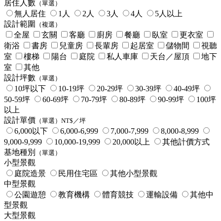
居住人數
（單選）
無人居住
1人
2人
3人
4人
5人以上
設計範圍
（複選）
全屋
玄關
客廳
廚房
餐廳
臥室
更衣室
衛浴
書房
兒童房
長輩房
起居室
儲物間
視聽
室
樓梯
陽台
庭院
私人車庫
天台／屋頂
地下
室
其他
設計坪數
（單選）
10坪以下
10-19坪
20-29坪
30-39坪
40-49坪
50-59坪
60-69坪
70-79坪
80-89坪
90-99坪
100坪
以上
設計單價
（單選）NT$／坪
6,000以下
6,000-6,999
7,000-7,999
8,000-8,999
9,000-9,999
10,000-19,999
20,000以上
其他計價方式
基地種別
（單選）
小型景觀
庭院造景
民用住宅區
其他小型景觀
中型景觀
公園遊憩
教育機構
體育競技
運輸設備
其他中
型景觀
大型景觀