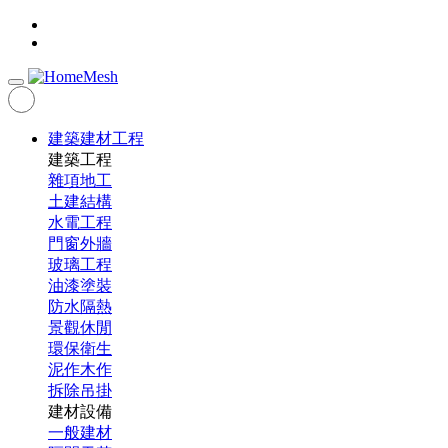
建築建材工程
建築工程
雜項地工
土建結構
水電工程
門窗外牆
玻璃工程
油漆塗裝
防水隔熱
景觀休閒
環保衛生
泥作木作
拆除吊掛
建材設備
一般建材