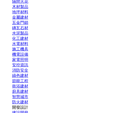
隔間天花
木材製品
地坪材料
金屬建材
五金門鎖
磚瓦石材
水泥製品
化工建材
水電材料
施工機具
機電設備
家電照明
安控資訊
消防安全
綠色建材
節能工程
衛浴建材
廚具建材
智慧城市
防火建材
開發設計
建設開發