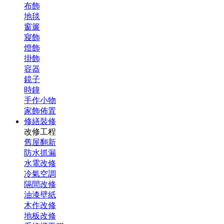
布飾
地毯
窗簾
寢飾
燈飾
掛飾
容器
鏡子
時鐘
手作小物
家飾佈置
修繕裝修
改修工程
舊屋翻新
防水抓漏
水電改修
冷氣空調
隔間改修
油漆壁紙
木作改修
地板改修