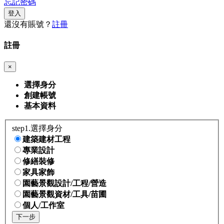
忘記密碼
登入
還沒有賬號？
註冊
註冊
×
選擇身分
創建帳號
基本資料
step1.選擇身分
建築建材工程
專業設計
修繕裝修
家具家飾
園藝景觀設計/工程/營造
園藝景觀資材/工具/苗圃
個人/工作室
下一步