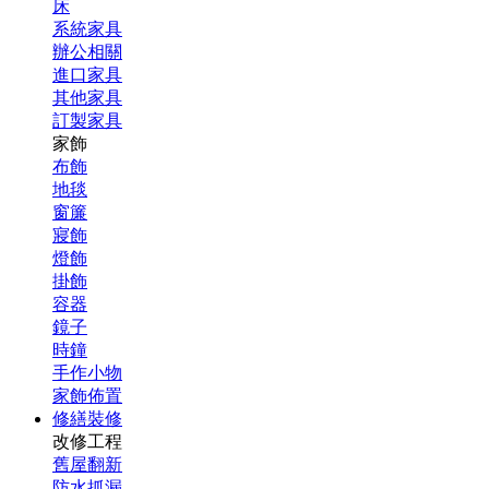
床
系統家具
辦公相關
進口家具
其他家具
訂製家具
家飾
布飾
地毯
窗簾
寢飾
燈飾
掛飾
容器
鏡子
時鐘
手作小物
家飾佈置
修繕裝修
改修工程
舊屋翻新
防水抓漏