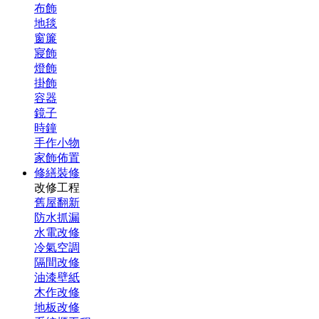
布飾
地毯
窗簾
寢飾
燈飾
掛飾
容器
鏡子
時鐘
手作小物
家飾佈置
修繕裝修
改修工程
舊屋翻新
防水抓漏
水電改修
冷氣空調
隔間改修
油漆壁紙
木作改修
地板改修