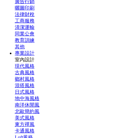
廣告行銷
曬圖印刷
法律財稅
工商服務
清潔運輸
同業公會
教育訓練
其他
專業設計
室內設計
現代風格
古典風格
鄉村風格
混搭風格
日式風格
地中海風格
南洋休閒風
北歐簡約風
美式風格
東方禪風
卡通風格
Loft風格