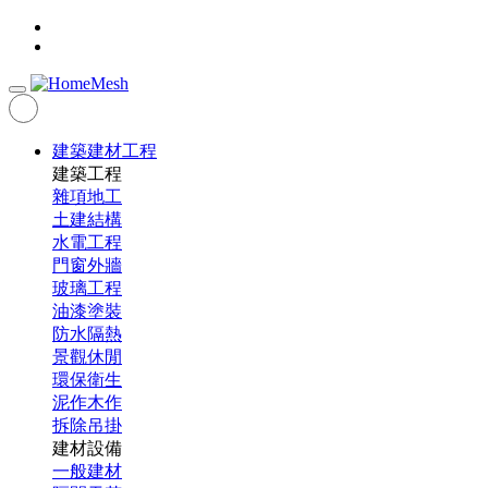
建築建材工程
建築工程
雜項地工
土建結構
水電工程
門窗外牆
玻璃工程
油漆塗裝
防水隔熱
景觀休閒
環保衛生
泥作木作
拆除吊掛
建材設備
一般建材