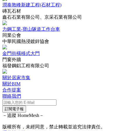
潤泰敦峰新建工程(石材工程)
磚瓦石材
鑫石石業有限公司、京采石業有限公司
力鋼工業-寶山隧道工作台車
同業公會
中華民國熱浸鍍鋅協會
金門街橫移式大門
門窗外牆
福發鋼鋁工程有限公司
關於居家市集
關於BIM
合作提案
聯絡我們
訂閱電子報
－追蹤 HomeMesh－
版權所有，未經同意，禁止轉載並追究法律責任。