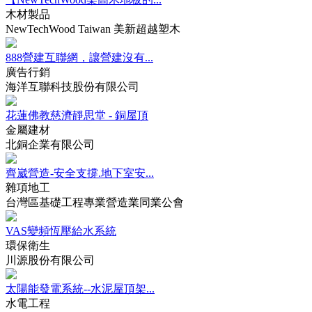
木材製品
NewTechWood Taiwan 美新超越塑木
888營建互聯網，讓營建沒有...
廣告行銷
海洋互聯科技股份有限公司
花蓮佛教慈濟靜思堂 - 銅屋頂
金屬建材
北銅企業有限公司
齊崴營造-安全支撐.地下室安...
雜項地工
台灣區基礎工程專業營造業同業公會
VAS變頻恆壓給水系統
環保衛生
川源股份有限公司
太陽能發電系統--水泥屋頂架...
水電工程