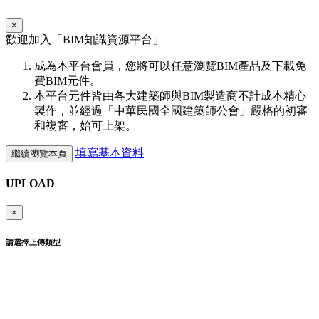
×
歡迎加入「
BIM
知識資源平台」
成為本平台會員，您將可以任意瀏覽BIM產品及下載免
費BIM元件。
本平台元件皆由各大建築師與BIM製造商不計成本精心
製作，並經過「中華民國全國建築師公會」嚴格的初審
和複審，始可上架。
填寫基本資料
繼續瀏覽本頁
UPLOAD
×
請選擇上傳類型