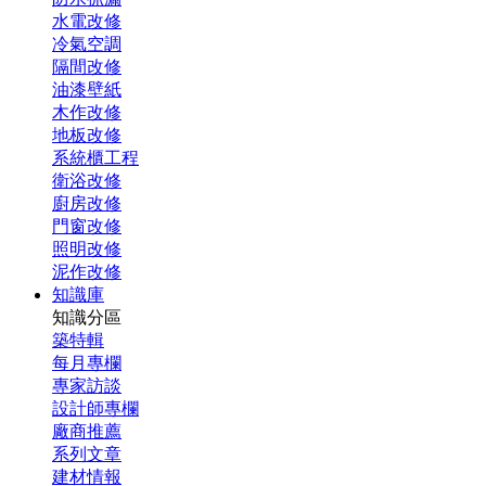
水電改修
冷氣空調
隔間改修
油漆壁紙
木作改修
地板改修
系統櫃工程
衛浴改修
廚房改修
門窗改修
照明改修
泥作改修
知識庫
知識分區
築特輯
每月專欄
專家訪談
設計師專欄
廠商推薦
系列文章
建材情報