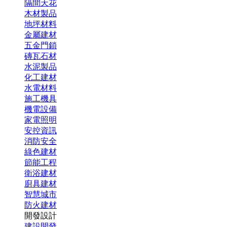
隔間天花
木材製品
地坪材料
金屬建材
五金門鎖
磚瓦石材
水泥製品
化工建材
水電材料
施工機具
機電設備
家電照明
安控資訊
消防安全
綠色建材
節能工程
衛浴建材
廚具建材
智慧城市
防火建材
開發設計
建設開發