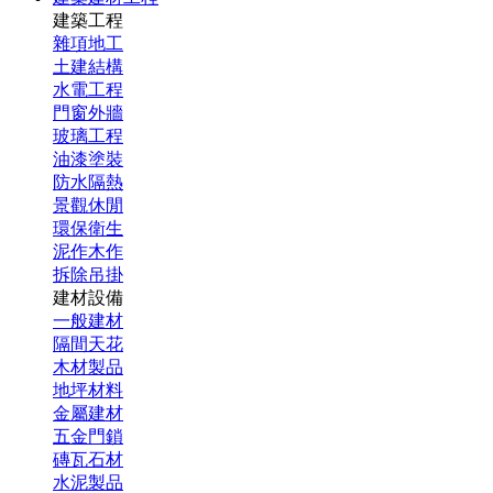
建築工程
雜項地工
土建結構
水電工程
門窗外牆
玻璃工程
油漆塗裝
防水隔熱
景觀休閒
環保衛生
泥作木作
拆除吊掛
建材設備
一般建材
隔間天花
木材製品
地坪材料
金屬建材
五金門鎖
磚瓦石材
水泥製品