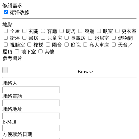
修繕需求
衛浴改修
地點
全屋
玄關
客廳
廚房
餐廳
臥室
更衣室
衛浴
書房
兒童房
長輩房
起居室
儲物間
視聽室
樓梯
陽台
庭院
私人車庫
天台／
屋頂
地下室
其他
參考圖片
Browse
聯絡人
聯絡電話
聯絡地址
E-Mail
方便聯絡日期