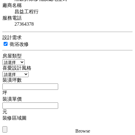
廠商名稱
昌益工程行
服務電話
27364378
設計需求
衛浴改修
房屋類型
喜愛設計風格
裝潢坪數
坪
裝潢單價
元
裝修區域圖
Browse