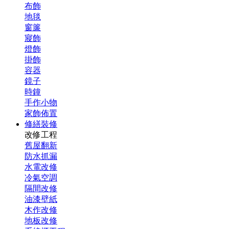
布飾
地毯
窗簾
寢飾
燈飾
掛飾
容器
鏡子
時鐘
手作小物
家飾佈置
修繕裝修
改修工程
舊屋翻新
防水抓漏
水電改修
冷氣空調
隔間改修
油漆壁紙
木作改修
地板改修