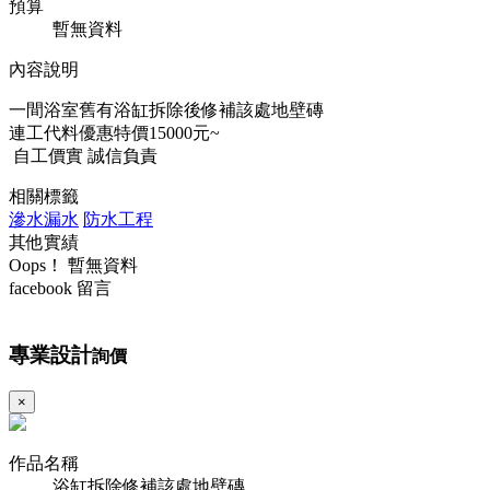
預算
暫無資料
內容說明
一間浴室舊有浴缸拆除後修補該處地壁磚
連工代料優惠特價15000元~
自工價實 誠信負責
相關標籤
滲水漏水
防水工程
其他實績
Oops！ 暫無資料
facebook 留言
專業設計
詢價
×
作品名稱
浴缸拆除修補該處地壁磚