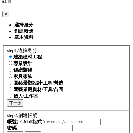
註冊
×
選擇身分
創建帳號
基本資料
step1.選擇身分
建築建材工程
專業設計
修繕裝修
家具家飾
園藝景觀設計/工程/營造
園藝景觀資材/工具/苗圃
個人/工作室
下一步
step2.創建帳號
帳號
( E-Mail格式 )
密碼