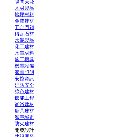
隔間天花
木材製品
地坪材料
金屬建材
五金門鎖
磚瓦石材
水泥製品
化工建材
水電材料
施工機具
機電設備
家電照明
安控資訊
消防安全
綠色建材
節能工程
衛浴建材
廚具建材
智慧城市
防火建材
開發設計
建設開發