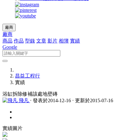
廠商
廠商
商品
作品
型錄
文章
影片
相簿
實績
Google
昌益工程行
實績
浴缸拆除修補該處地壁磚
飛凡
⋅ 發表於2014-12-16 ⋅ 更新於2015-07-16
實績圖片