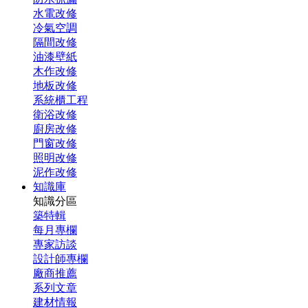
水電改修
冷氣空調
隔間改修
油漆壁紙
木作改修
地板改修
系統櫃工程
衛浴改修
廚房改修
門窗改修
照明改修
泥作改修
知識庫
知識分區
築特輯
每月專欄
專家訪談
設計師專欄
廠商推薦
系列文章
建材情報