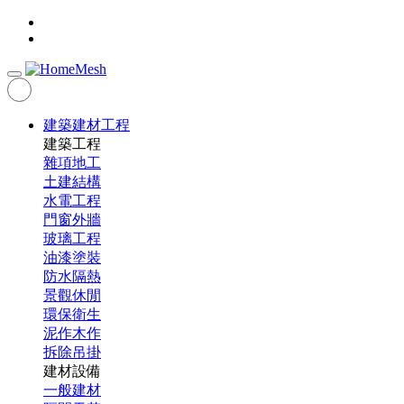
建築建材工程
建築工程
雜項地工
土建結構
水電工程
門窗外牆
玻璃工程
油漆塗裝
防水隔熱
景觀休閒
環保衛生
泥作木作
拆除吊掛
建材設備
一般建材