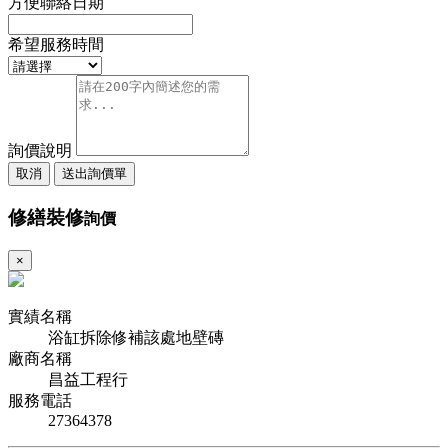
方便聯絡日期
希望服務時間
詢價說明
取消
送出詢價單
修繕裝修
詢價
×
實績名稱
浴缸拆除修補該處地壁磚
廠商名稱
昌益工程行
服務電話
27364378