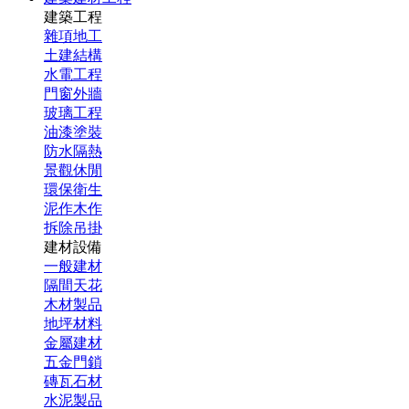
建築工程
雜項地工
土建結構
水電工程
門窗外牆
玻璃工程
油漆塗裝
防水隔熱
景觀休閒
環保衛生
泥作木作
拆除吊掛
建材設備
一般建材
隔間天花
木材製品
地坪材料
金屬建材
五金門鎖
磚瓦石材
水泥製品