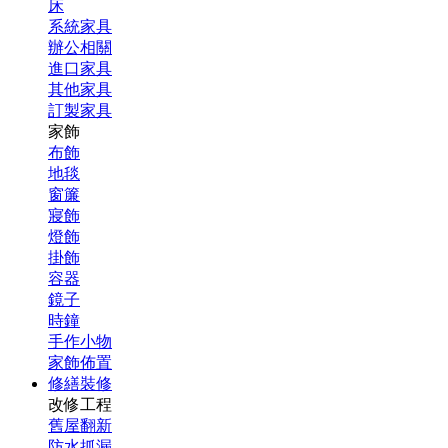
床
系統家具
辦公相關
進口家具
其他家具
訂製家具
家飾
布飾
地毯
窗簾
寢飾
燈飾
掛飾
容器
鏡子
時鐘
手作小物
家飾佈置
修繕裝修
改修工程
舊屋翻新
防水抓漏