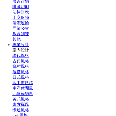
廣告行銷
曬圖印刷
法律財稅
工商服務
清潔運輸
同業公會
教育訓練
其他
專業設計
室內設計
現代風格
古典風格
鄉村風格
混搭風格
日式風格
地中海風格
南洋休閒風
北歐簡約風
美式風格
東方禪風
卡通風格
Loft風格