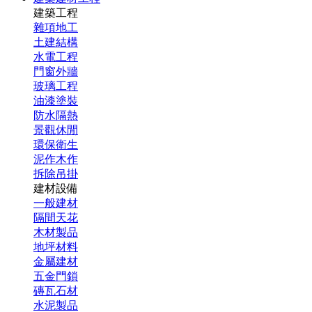
建築工程
雜項地工
土建結構
水電工程
門窗外牆
玻璃工程
油漆塗裝
防水隔熱
景觀休閒
環保衛生
泥作木作
拆除吊掛
建材設備
一般建材
隔間天花
木材製品
地坪材料
金屬建材
五金門鎖
磚瓦石材
水泥製品