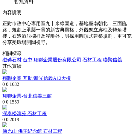
暫無資料
內容說明
正對市政中心專用區九十米綠園道，基地座南朝北，三面臨
路，規劃上承襲一貫的新古典風格，外觀獨立廊柱及轉角塔
樓，石造酒瓶欄杆及浮雕外，另採用圓頂式建築規劃，更可充
分享受環場開闊視野。
相關標籤
磁磚石材
台中
翔聯企業股份有限公司
石材工程
聯聚信義
其他實績
翔聯企業-互助/新光信義A12大樓
0
0
1682
翔聯企業-台北信義三館
0
0
1559
潤泰松濤苑 石材工程
0
0
2019
佛光山 佛陀紀念館 石材工程