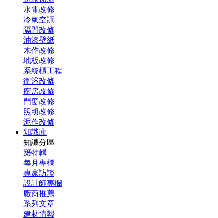
水電改修
冷氣空調
隔間改修
油漆壁紙
木作改修
地板改修
系統櫃工程
衛浴改修
廚房改修
門窗改修
照明改修
泥作改修
知識庫
知識分區
築特輯
每月專欄
專家訪談
設計師專欄
廠商推薦
系列文章
建材情報