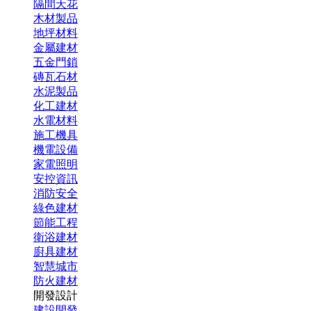
隔間天花
木材製品
地坪材料
金屬建材
五金門鎖
磚瓦石材
水泥製品
化工建材
水電材料
施工機具
機電設備
家電照明
安控資訊
消防安全
綠色建材
節能工程
衛浴建材
廚具建材
智慧城市
防火建材
開發設計
建設開發