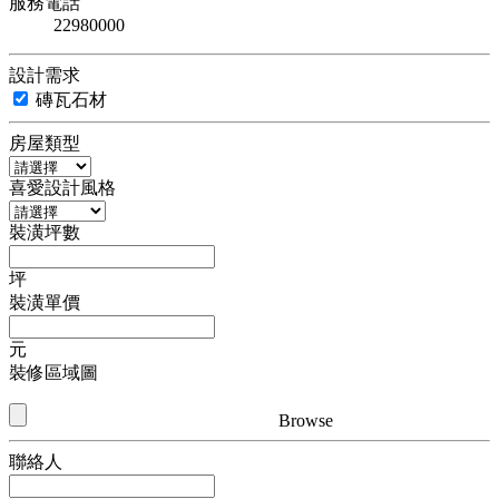
服務電話
22980000
設計需求
磚瓦石材
房屋類型
喜愛設計風格
裝潢坪數
坪
裝潢單價
元
裝修區域圖
Browse
聯絡人