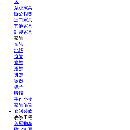
床
系統家具
辦公相關
進口家具
其他家具
訂製家具
家飾
布飾
地毯
窗簾
寢飾
燈飾
掛飾
容器
鏡子
時鐘
手作小物
家飾佈置
修繕裝修
改修工程
舊屋翻新
防水抓漏