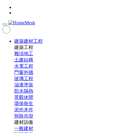
建築建材工程
建築工程
雜項地工
土建結構
水電工程
門窗外牆
玻璃工程
油漆塗裝
防水隔熱
景觀休閒
環保衛生
泥作木作
拆除吊掛
建材設備
一般建材