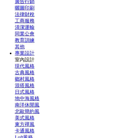
廣告行銷
曬圖印刷
法律財稅
工商服務
清潔運輸
同業公會
教育訓練
其他
專業設計
室內設計
現代風格
古典風格
鄉村風格
混搭風格
日式風格
地中海風格
南洋休閒風
北歐簡約風
美式風格
東方禪風
卡通風格
Loft風格