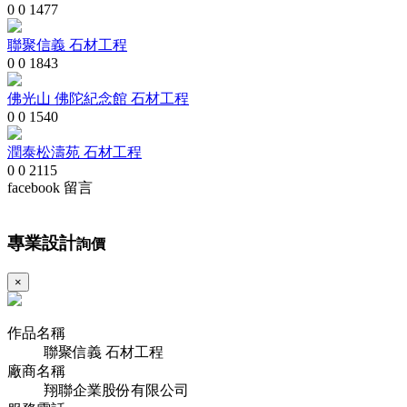
0
0
1477
聯聚信義 石材工程
0
0
1843
佛光山 佛陀紀念館 石材工程
0
0
1540
潤泰松濤苑 石材工程
0
0
2115
facebook 留言
專業設計
詢價
×
作品名稱
聯聚信義 石材工程
廠商名稱
翔聯企業股份有限公司