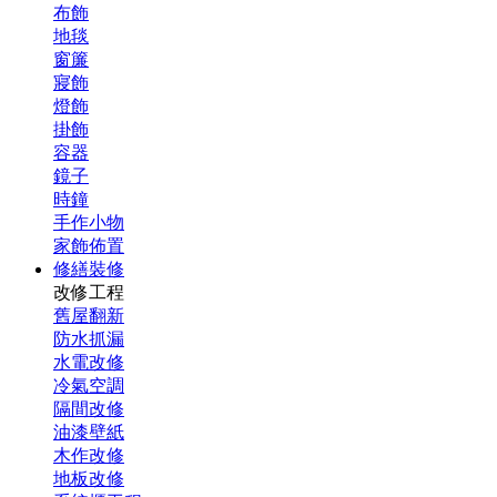
布飾
地毯
窗簾
寢飾
燈飾
掛飾
容器
鏡子
時鐘
手作小物
家飾佈置
修繕裝修
改修工程
舊屋翻新
防水抓漏
水電改修
冷氣空調
隔間改修
油漆壁紙
木作改修
地板改修