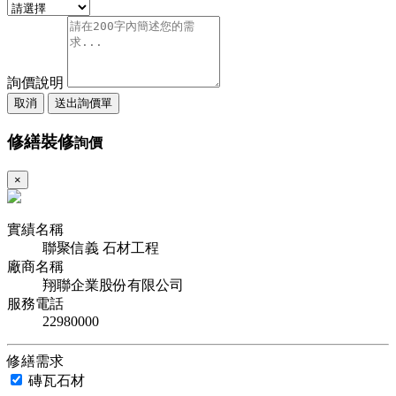
詢價說明
取消
送出詢價單
修繕裝修
詢價
×
實績名稱
聯聚信義 石材工程
廠商名稱
翔聯企業股份有限公司
服務電話
22980000
修繕需求
磚瓦石材