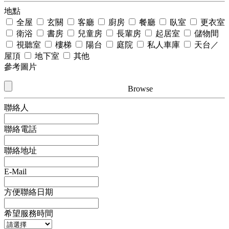
地點
全屋
玄關
客廳
廚房
餐廳
臥室
更衣室
衛浴
書房
兒童房
長輩房
起居室
儲物間
視聽室
樓梯
陽台
庭院
私人車庫
天台／
屋頂
地下室
其他
參考圖片
Browse
聯絡人
聯絡電話
聯絡地址
E-Mail
方便聯絡日期
希望服務時間