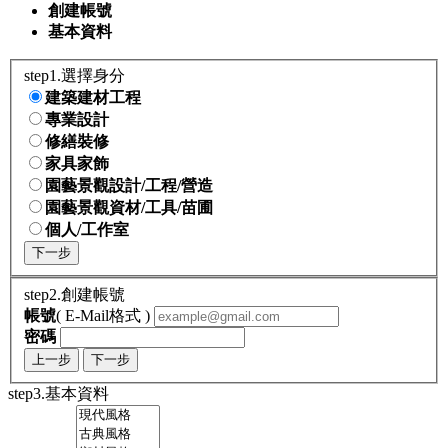
創建帳號
基本資料
step1.選擇身分
建築建材工程
專業設計
修繕裝修
家具家飾
園藝景觀設計/工程/營造
園藝景觀資材/工具/苗圃
個人/工作室
下一步
step2.創建帳號
帳號
( E-Mail格式 )
密碼
上一步
下一步
step3.基本資料