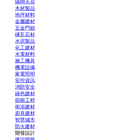
隔間天花
木材製品
地坪材料
金屬建材
五金門鎖
磚瓦石材
水泥製品
化工建材
水電材料
施工機具
機電設備
家電照明
安控資訊
消防安全
綠色建材
節能工程
衛浴建材
廚具建材
智慧城市
防火建材
開發設計
建設開發