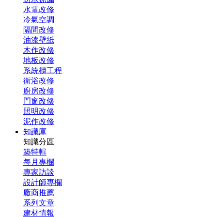
水電改修
冷氣空調
隔間改修
油漆壁紙
木作改修
地板改修
系統櫃工程
衛浴改修
廚房改修
門窗改修
照明改修
泥作改修
知識庫
知識分區
築特輯
每月專欄
專家訪談
設計師專欄
廠商推薦
系列文章
建材情報