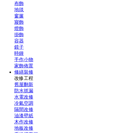
布飾
地毯
窗簾
寢飾
燈飾
掛飾
容器
鏡子
時鐘
手作小物
家飾佈置
修繕裝修
改修工程
舊屋翻新
防水抓漏
水電改修
冷氣空調
隔間改修
油漆壁紙
木作改修
地板改修