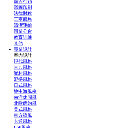
廣告行銷
曬圖印刷
法律財稅
工商服務
清潔運輸
同業公會
教育訓練
其他
專業設計
室內設計
現代風格
古典風格
鄉村風格
混搭風格
日式風格
地中海風格
南洋休閒風
北歐簡約風
美式風格
東方禪風
卡通風格
Loft風格