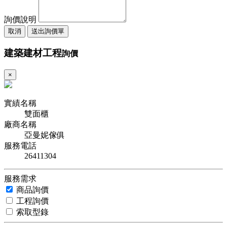
詢價說明
取消
送出詢價單
建築建材工程
詢價
×
實績名稱
雙面櫃
廠商名稱
亞曼妮傢俱
服務電話
26411304
服務需求
商品詢價
工程詢價
索取型錄