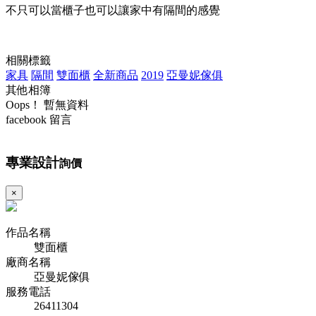
不只可以當櫃子也可以讓家中有隔間的感覺
相關標籤
家具
隔間
雙面櫃
全新商品
2019
亞曼妮傢俱
其他相簿
Oops！ 暫無資料
facebook 留言
專業設計
詢價
×
作品名稱
雙面櫃
廠商名稱
亞曼妮傢俱
服務電話
26411304