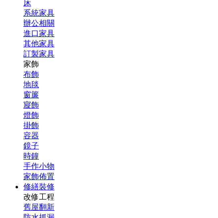
床
系統家具
辦公相關
進口家具
其他家具
訂製家具
家飾
布飾
地毯
窗簾
寢飾
燈飾
掛飾
容器
鏡子
時鐘
手作小物
家飾佈置
修繕裝修
改修工程
舊屋翻新
防水抓漏