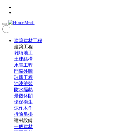
建築建材工程
建築工程
雜項地工
土建結構
水電工程
門窗外牆
玻璃工程
油漆塗裝
防水隔熱
景觀休閒
環保衛生
泥作木作
拆除吊掛
建材設備
一般建材