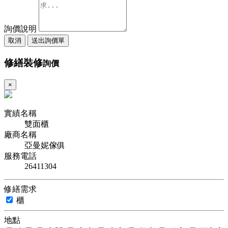
詢價說明
取消
送出詢價單
修繕裝修
詢價
×
實績名稱
雙面櫃
廠商名稱
亞曼妮傢俱
服務電話
26411304
修繕需求
櫃
地點