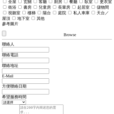
全屋
玄關
客廳
廚房
餐廳
臥室
更衣室
衛浴
書房
兒童房
長輩房
起居室
儲物間
視聽室
樓梯
陽台
庭院
私人車庫
天台／
屋頂
地下室
其他
參考圖片
Browse
聯絡人
聯絡電話
聯絡地址
E-Mail
方便聯絡日期
希望服務時間