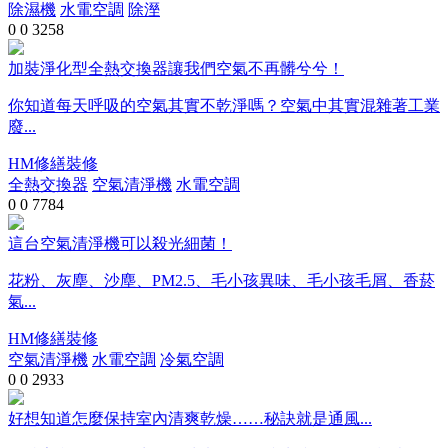
除濕機
水電空調
除溼
0
0
3258
加裝淨化型全熱交換器讓我們空氣不再髒兮兮！
你知道每天呼吸的空氣其實不乾淨嗎？空氣中其實混雜著工業
廢...
HM修繕裝修
全熱交換器
空氣清淨機
水電空調
0
0
7784
這台空氣清淨機可以殺光細菌！
花粉、灰塵、沙塵、PM2.5、毛小孩異味、毛小孩毛屑、香菸
氣...
HM修繕裝修
空氣清淨機
水電空調
冷氣空調
0
0
2933
好想知道怎麼保持室內清爽乾燥……秘訣就是通風...