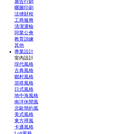
廣告行銷
曬圖印刷
法律財稅
工商服務
清潔運輸
同業公會
教育訓練
其他
專業設計
室內設計
現代風格
古典風格
鄉村風格
混搭風格
日式風格
地中海風格
南洋休閒風
北歐簡約風
美式風格
東方禪風
卡通風格
Loft風格