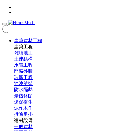
建築建材工程
建築工程
雜項地工
土建結構
水電工程
門窗外牆
玻璃工程
油漆塗裝
防水隔熱
景觀休閒
環保衛生
泥作木作
拆除吊掛
建材設備
一般建材