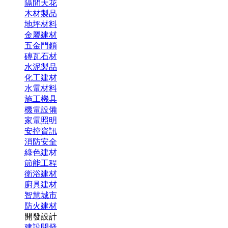
隔間天花
木材製品
地坪材料
金屬建材
五金門鎖
磚瓦石材
水泥製品
化工建材
水電材料
施工機具
機電設備
家電照明
安控資訊
消防安全
綠色建材
節能工程
衛浴建材
廚具建材
智慧城市
防火建材
開發設計
建設開發