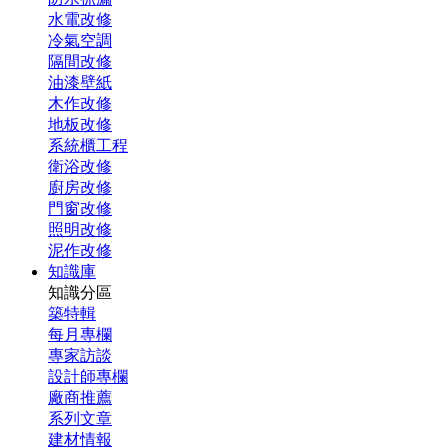
水電改修
冷氣空調
隔間改修
油漆壁紙
木作改修
地板改修
系統櫃工程
衛浴改修
廚房改修
門窗改修
照明改修
泥作改修
知識庫
知識分區
築特輯
每月專欄
專家訪談
設計師專欄
廠商推薦
系列文章
建材情報