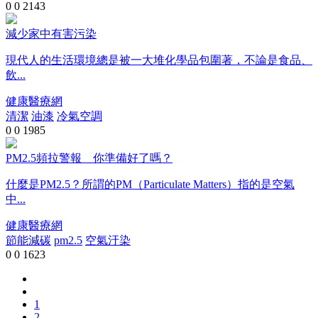
0
0
2143
減少家中有害污染
現代人的生活環境總是被一大堆化學品包圍著，不論是食品、
飲...
健康醫療網
清潔
油漆
冷氣空調
0
0
1985
PM2.5頻拉警報 你準備好了嗎？
什麼是PM2.5？所謂的PM（Particulate Matters）指的是空氣
中...
健康醫療網
節能減碳
pm2.5
空氣汙染
0
0
1623
1
2