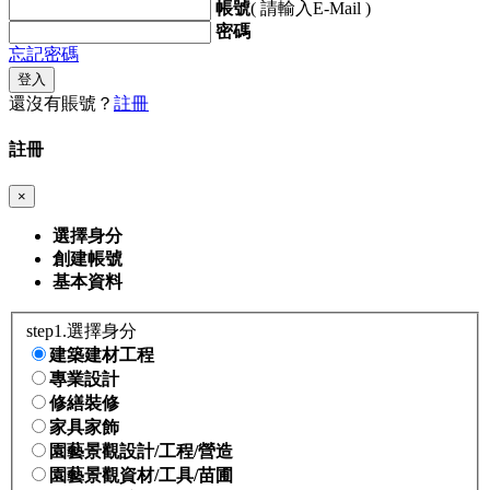
帳號
( 請輸入E-Mail )
密碼
忘記密碼
登入
還沒有賬號？
註冊
註冊
×
選擇身分
創建帳號
基本資料
step1.選擇身分
建築建材工程
專業設計
修繕裝修
家具家飾
園藝景觀設計/工程/營造
園藝景觀資材/工具/苗圃