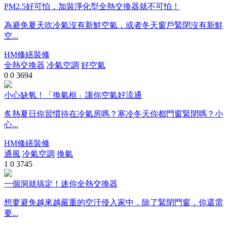
PM2.5好可怕，加裝淨化型全熱交換器就不可怕！
為避免夏天吹冷氣沒有新鮮空氣，或者冬天窗戶緊閉沒有新鮮
空...
HM修繕裝修
全熱交換器
冷氣空調
好空氣
0
0
3694
小心缺氧！「換氣框」讓你空氣好流通
炙熱夏日你習慣待在冷氣房嗎？寒冷冬天你都門窗緊閉嗎？小
心...
HM修繕裝修
通風
冷氣空調
換氣
1
0
3745
一個洞就搞定！迷你全熱交換器
想要避免越來越嚴重的空汙侵入家中，除了緊閉門窗，你還需
要...