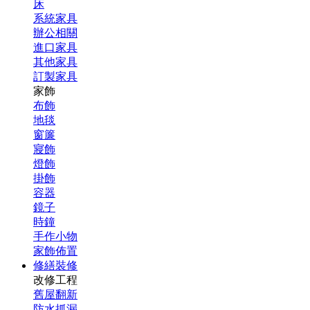
床
系統家具
辦公相關
進口家具
其他家具
訂製家具
家飾
布飾
地毯
窗簾
寢飾
燈飾
掛飾
容器
鏡子
時鐘
手作小物
家飾佈置
修繕裝修
改修工程
舊屋翻新
防水抓漏