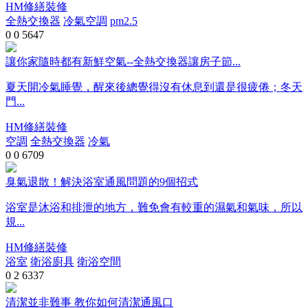
HM修繕裝修
全熱交換器
冷氣空調
pm2.5
0
0
5647
讓你家隨時都有新鮮空氣--全熱交換器讓房子節...
夏天開冷氣睡覺，醒來後總覺得沒有休息到還是很疲倦；冬天
門...
HM修繕裝修
空調
全熱交換器
冷氣
0
0
6709
臭氣退散！解決浴室通風問題的9個招式
浴室是沐浴和排泄的地方，難免會有較重的濕氣和氣味，所以
規...
HM修繕裝修
浴室
衛浴廚具
衛浴空間
0
2
6337
清潔並非難事 教你如何清潔通風口