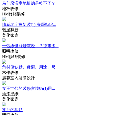
為什麼浴室地板總是乾不了？...
地板改修
HM修繕裝修
情感老宅換新裝(1)-夾層動線...
舊屋翻新
美化家庭
一張紙也能變電燈！？導電漆...
照明改修
HM修繕裝修
角材優缺點、種類、用途、尺...
木作改修
麗馨室內裝潢設計
女王世代的裝修實踐術(1)用...
油漆壁紙
美化家庭
窗戶的種類