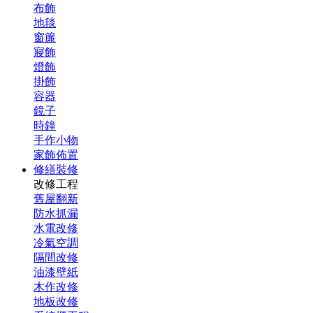
布飾
地毯
窗簾
寢飾
燈飾
掛飾
容器
鏡子
時鐘
手作小物
家飾佈置
修繕裝修
改修工程
舊屋翻新
防水抓漏
水電改修
冷氣空調
隔間改修
油漆壁紙
木作改修
地板改修