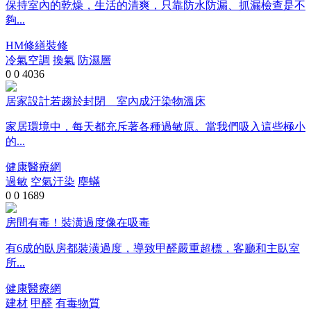
保持室內的乾燥，生活的清爽，只靠防水防漏、抓漏檢查是不
夠...
HM修繕裝修
冷氣空調
換氣
防濕層
0
0
4036
居家設計若趨於封閉 室內成汙染物溫床
家居環境中，每天都充斥著各種過敏原。當我們吸入這些極小
的...
健康醫療網
過敏
空氣汙染
塵蟎
0
0
1689
房間有毒！裝潢過度像在吸毒
有6成的臥房都裝潢過度，導致甲醛嚴重超標，客廳和主臥室
所...
健康醫療網
建材
甲醛
有毒物質