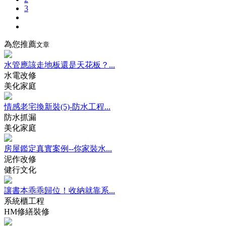
3
為您推薦
文章
水管應該走地板還是天花板？...
水電改修
美化家庭
情感老宅換新裝(5)-防水工程...
防水抓漏
美化家庭
房屋鑑定真實案例--你家裝水...
泥作改修
健行文化
讓書本乖乖歸位！收納就靠系...
系統櫃工程
HM修繕裝修