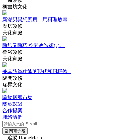
門窗改修
楓書坊文化
新潮男異想廚房，用料理放電
廚房改修
美化家庭
睡飽又睡巧 空間改造術(2)-...
衛浴改修
美化家庭
兼具防盜功能的現代和風橫條...
隔間改修
瑞昇文化
關於居家市集
關於BIM
合作提案
聯絡我們
訂閱電子報
－追蹤 HomeMesh－