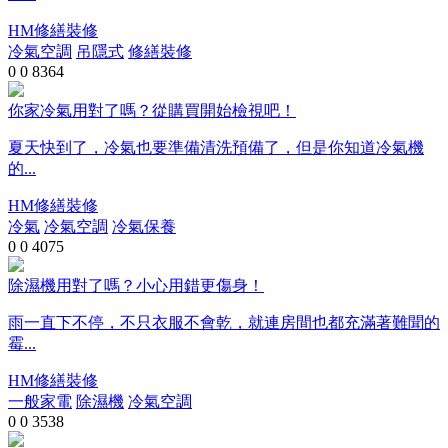
HM修繕裝修
冷氣空調
吊隱式
修繕裝修
0
0
8364
你家冷氣用對了嗎？從購買開始檢視吧！
​夏天快到了，冷氣也要準備清洗預備了，但是你知道冷氣機
的...
HM修繕裝修
冷氣
冷氣空調
冷氣保養
0
0
4075
除濕機用對了嗎？小心用錯更傷身！
雨一直下不停，不只衣服不會乾，就連房間也都充滿著難聞的
霉...
HM修繕裝修
一般家電
除濕機
冷氣空調
0
0
3538