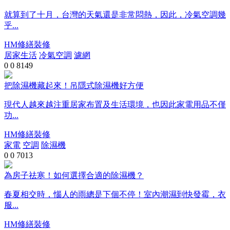
就算到了十月，台灣的天氣還是非常悶熱，因此，冷氣空調幾
乎...
HM修繕裝修
居家生活
冷氣空調
濾網
0
0
8149
把除濕機藏起來！吊隱式除濕機好方便
現代人越來越注重居家布置及生活環境，也因此家電用品不僅
功...
HM修繕裝修
家電
空調
除濕機
0
0
7013
為房子祛寒！如何選擇合適的除濕機？
春夏相交時，惱人的雨總是下個不停！室內潮濕到快發霉，衣
服...
HM修繕裝修