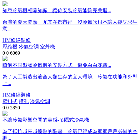
知悉冷氣機相關知識，讓你安裝冷氣能夠完美迴...
台灣的夏天悶熱，尤其在都市裡，沒冷氣吹根本讓人喪失求生
意...
HM修繕裝修
壓縮機
冷氣空調
室外機
0
0
6069
瞭解不同型號冷氣機的安裝方式，避免白白花費...
為了人工製造出適合人類生存的宜人環境，冷氣在功能和外型
上...
HM修繕裝修
壁掛式
鑽孔
冷氣空調
0
0
2850
不讓冷氣影響空間的美感-吊隱式冷氣機
為了抵抗越來越燠熱的酷暑，冷氣已經成為家家戶戶必備的空
調...