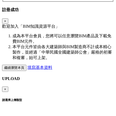
註冊成功
×
歡迎加入「
BIM
知識資源平台」
成為本平台會員，您將可以任意瀏覽BIM產品及下載免
費BIM元件。
本平台元件皆由各大建築師與BIM製造商不計成本精心
製作，並經過「中華民國全國建築師公會」嚴格的初審
和複審，始可上架。
填寫基本資料
繼續瀏覽本頁
UPLOAD
×
請選擇上傳類型