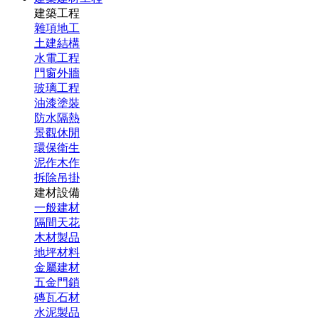
建築工程
雜項地工
土建結構
水電工程
門窗外牆
玻璃工程
油漆塗裝
防水隔熱
景觀休閒
環保衛生
泥作木作
拆除吊掛
建材設備
一般建材
隔間天花
木材製品
地坪材料
金屬建材
五金門鎖
磚瓦石材
水泥製品