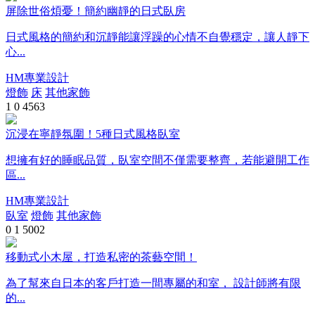
屏除世俗煩憂！簡約幽靜的日式臥房
日式風格的簡約和沉靜能讓浮躁的心情不自覺穩定，讓人靜下
心...
HM專業設計
燈飾
床
其他家飾
1
0
4563
沉浸在寧靜氛圍！5種日式風格臥室
想擁有好的睡眠品質，臥室空間不僅需要整齊，若能避開工作
區...
HM專業設計
臥室
燈飾
其他家飾
0
1
5002
移動式小木屋，打造私密的茶藝空間！
為了幫來自日本的客戶打造一間專屬的和室， 設計師將有限
的...