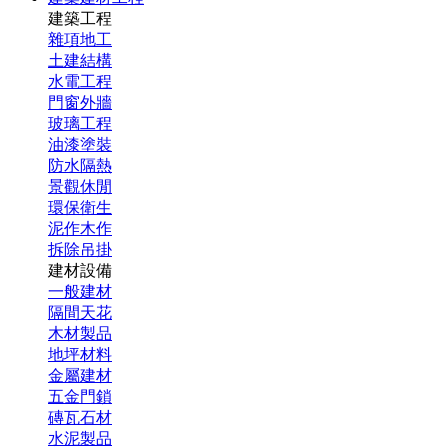
建築工程
雜項地工
土建結構
水電工程
門窗外牆
玻璃工程
油漆塗裝
防水隔熱
景觀休閒
環保衛生
泥作木作
拆除吊掛
建材設備
一般建材
隔間天花
木材製品
地坪材料
金屬建材
五金門鎖
磚瓦石材
水泥製品