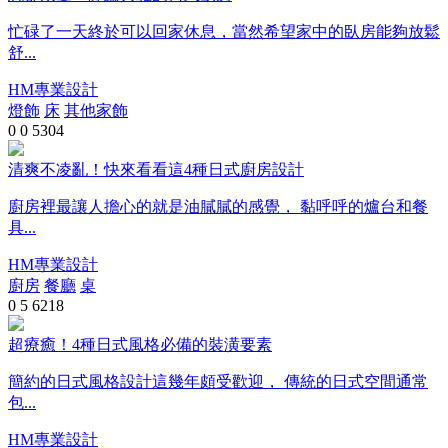
忙碌了一天終於可以回家休息，當然希望家中的臥房能夠放鬆
舒...
HM專業設計
燈飾
床
其他家飾
0
0
5304
清爽不凌亂！快來看看這4種日式廚房設計
廚房裡最讓人擔心的就是油膩膩的感覺， 黏呼呼的爐台和餐
具...
HM專業設計
廚房
餐廳
桌
0
5
6218
超療癒！4種日式風格必備的裝潢要素
簡約的日式風格設計這幾年頗受歡迎， 傳統的日式空間通常
包...
HM專業設計