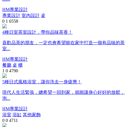
HM專業設計
專業設計
室內設計
桌
0
1
6558
4種日室茶室設計，帶你品味茶香！
喜歡品茶的朋友，一定也會希望能在家中打造一個有品味的茶
室...
HM專業設計
餐廳
桌
櫃
1
0
4790
5種日式風格浴室，讓你洗去一身疲憊！
現代人生活緊張，總希望一回到家，就能讓身心好好的放鬆，
泡...
HM專業設計
浴室
浴缸
其他家飾
0
0
4711