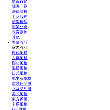
廣告行銷
曬圖印刷
法律財稅
工商服務
清潔運輸
同業公會
教育訓練
其他
專業設計
室內設計
現代風格
古典風格
鄉村風格
混搭風格
日式風格
地中海風格
南洋休閒風
北歐簡約風
美式風格
東方禪風
卡通風格
Loft風格