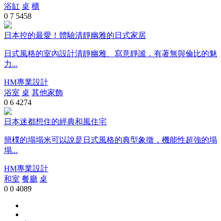
浴缸
桌
櫃
0
7
5458
日本控的最愛！體驗清靜幽雅的日式家居
日式風格的室內設計清靜幽雅、寫意靜謐，有著無與倫比的魅
力...
HM專業設計
浴室
桌
其他家飾
0
6
4274
日本迷都想住的經典和風住宅
簡樸的塌塌米可以說是日式風格的典型象徵，機能性超強的塌
塌...
HM專業設計
和室
餐廳
桌
0
0
4089