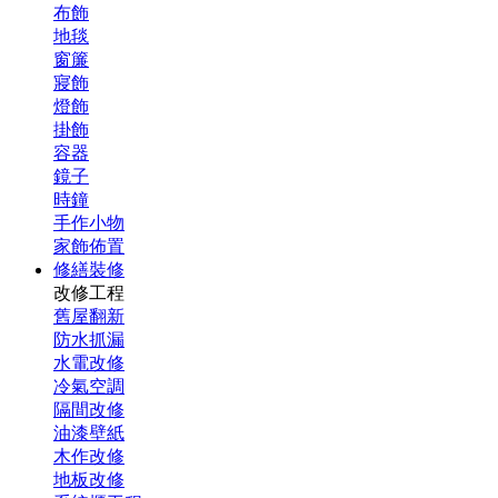
布飾
地毯
窗簾
寢飾
燈飾
掛飾
容器
鏡子
時鐘
手作小物
家飾佈置
修繕裝修
改修工程
舊屋翻新
防水抓漏
水電改修
冷氣空調
隔間改修
油漆壁紙
木作改修
地板改修