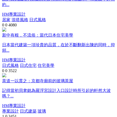
約...
HM專業設計
居家
混搭風格
日式風格
0
0
4080
新中有根，不流俗：當代日本住宅美學
日本當代建築一項珍貴的品質，在於不斷翻新出陳的同時，抑
頻...
HM專業設計
日式風格
日式住宅
住宅美學
0
0
3522
茶道一以貫之：京都寺廟前的玻璃茶屋
記得當初貝聿銘為羅浮宮設計入口設計時所引起的軒然大波
嗎？...
HM專業設計
專業設計
日式建築
玻璃
1
0
3451