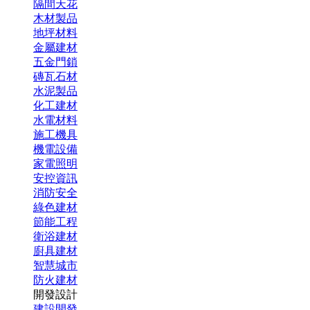
隔間天花
木材製品
地坪材料
金屬建材
五金門鎖
磚瓦石材
水泥製品
化工建材
水電材料
施工機具
機電設備
家電照明
安控資訊
消防安全
綠色建材
節能工程
衛浴建材
廚具建材
智慧城市
防火建材
開發設計
建設開發