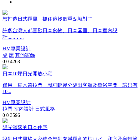
想打造日式禪風 抓住這幾個重點就對了！
許多台灣人都喜歡日本食物、日本器皿、日本室內設
計......，...
HM專業設計
桌
床
其他家飾
0
0
4263
日本10坪日光開放小宅
僅用一扇木質拉門，就可輕易分隔出客廳及衛浴空間！讓只有
10...
HM專業設計
拉門
室內設計
日式風格
0
0
3596
陽光灑落的日本住宅
說到日式風格大家總會想到充滿禪意的枯山水、和室及寧靜簡