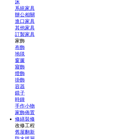
床
系統家具
辦公相關
進口家具
其他家具
訂製家具
家飾
布飾
地毯
窗簾
寢飾
燈飾
掛飾
容器
鏡子
時鐘
手作小物
家飾佈置
修繕裝修
改修工程
舊屋翻新
防水抓漏