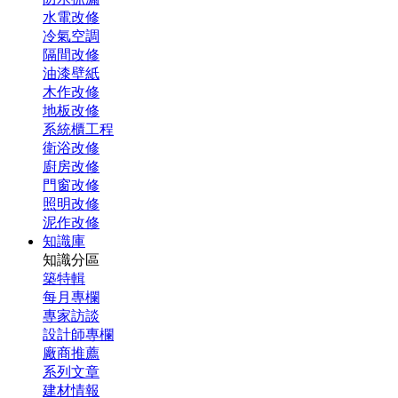
水電改修
冷氣空調
隔間改修
油漆壁紙
木作改修
地板改修
系統櫃工程
衛浴改修
廚房改修
門窗改修
照明改修
泥作改修
知識庫
知識分區
築特輯
每月專欄
專家訪談
設計師專欄
廠商推薦
系列文章
建材情報