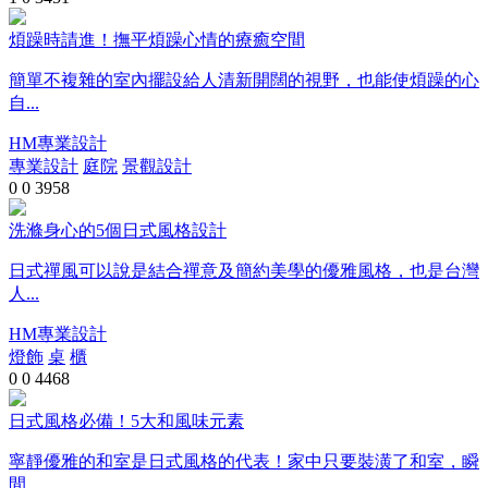
煩躁時請進！撫平煩躁心情的療癒空間
簡單不複雜的室內擺設給人清新開闊的視野，也能使煩躁的心
自...
HM專業設計
專業設計
庭院
景觀設計
0
0
3958
洗滌身心的5個日式風格設計
日式禪風可以說是結合禪意及簡約美學的優雅風格，也是台灣
人...
HM專業設計
燈飾
桌
櫃
0
0
4468
日式風格必備！5大和風味元素
寧靜優雅的和室是日式風格的代表！家中只要裝潢了和室，瞬
間...