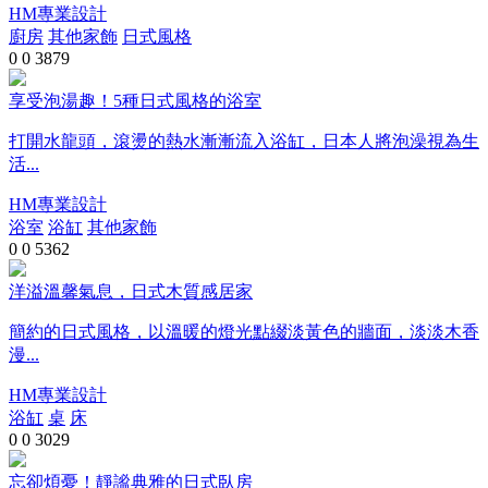
HM專業設計
廚房
其他家飾
日式風格
0
0
3879
享受泡湯趣！5種日式風格的浴室
打開水龍頭，滾燙的熱水漸漸流入浴缸，日本人將泡澡視為生
活...
HM專業設計
浴室
浴缸
其他家飾
0
0
5362
洋溢溫馨氣息，日式木質感居家
簡約的日式風格，以溫暖的燈光點綴淡黃色的牆面，淡淡木香
漫...
HM專業設計
浴缸
桌
床
0
0
3029
忘卻煩憂！靜謐典雅的日式臥房