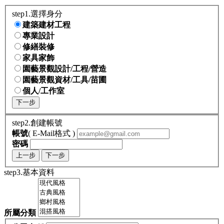
step1.選擇身分
建築建材工程
專業設計
修繕裝修
家具家飾
園藝景觀設計/工程/營造
園藝景觀資材/工具/苗圃
個人/工作室
下一步
step2.創建帳號
帳號
( E-Mail格式 )
密碼
上一步
下一步
step3.基本資料
所屬分類