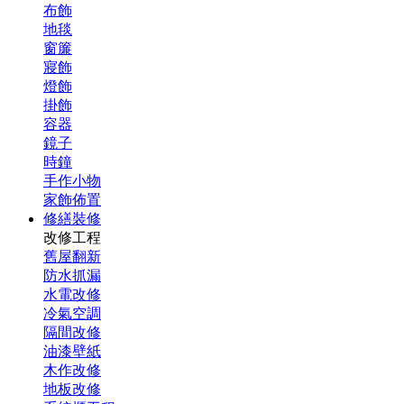
布飾
地毯
窗簾
寢飾
燈飾
掛飾
容器
鏡子
時鐘
手作小物
家飾佈置
修繕裝修
改修工程
舊屋翻新
防水抓漏
水電改修
冷氣空調
隔間改修
油漆壁紙
木作改修
地板改修