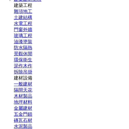
建築工程
雜項地工
土建結構
水電工程
門窗外牆
玻璃工程
油漆塗裝
防水隔熱
景觀休閒
環保衛生
泥作木作
拆除吊掛
建材設備
一般建材
隔間天花
木材製品
地坪材料
金屬建材
五金門鎖
磚瓦石材
水泥製品