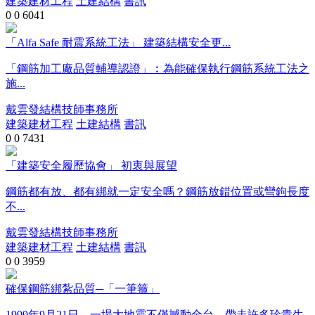
建築建材工程
土建結構
書訊
0
0
6041
「Alfa Safe 耐震系統工法」 建築結構安全更...
「鋼筋加工廠品質輔導認證」︰為能確保執行鋼筋系統工法之
施...
戴雲發結構技師事務所
建築建材工程
土建結構
書訊
0
0
7431
「建築安全履歷協會」 初衷與展望
鋼筋都有放、都有綁就一定安全嗎？鋼筋放錯位置或彎鉤長度
不...
戴雲發結構技師事務所
建築建材工程
土建結構
書訊
0
0
3959
確保鋼筋綁紮品質─「一筆箍」
1999年9月21日，一場大地震不僅撼動全台，帶走許多珍貴生