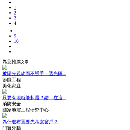
1
2
3
4
...
9
10
為您推薦
文章
被陽光親吻而不燙手－透光隔...
節能工程
美化家庭
只要有地就能起厝？錯！在這...
消防安全
國家地震工程研究中心
為什麼布置要先考慮窗戶？
門窗外牆