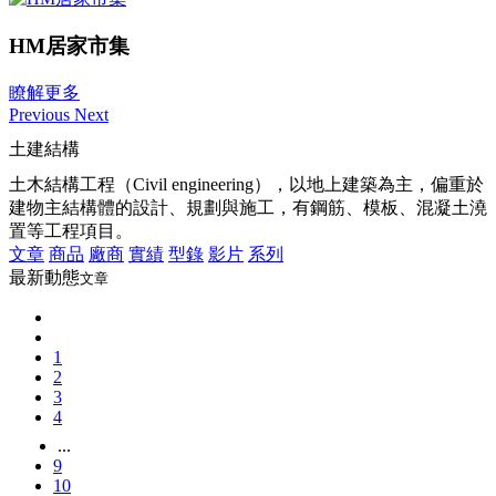
HM居家市集
瞭解更多
Previous
Next
土建結構
土木結構工程（Civil engineering），以地上建築為主，偏重於
建物主結構體的設計、規劃與施工，有鋼筋、模板、混凝土澆
置等工程項目。
文章
商品
廠商
實績
型錄
影片
系列
最新動態
文章
1
2
3
4
...
9
10