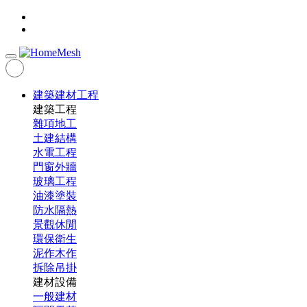
建築建材工程
建築工程
雜項地工
土建結構
水電工程
門窗外牆
玻璃工程
油漆塗裝
防水隔熱
景觀休閒
環保衛生
泥作木作
拆除吊掛
建材設備
一般建材