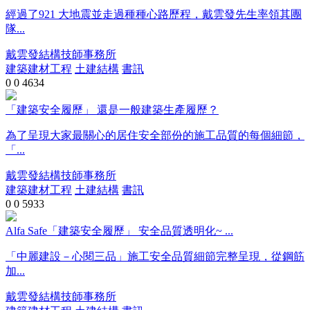
經過了921 大地震並走過種種心路歷程，戴雲發先生率領其團
隊...
戴雲發結構技師事務所
建築建材工程
土建結構
書訊
0
0
4634
「建築安全履歷」 還是一般建築生產履歷？
為了呈現大家最關心的居住安全部份的施工品質的每個細節，
「...
戴雲發結構技師事務所
建築建材工程
土建結構
書訊
0
0
5933
Alfa Safe「建築安全履歷」 安全品質透明化~ ...
「中麗建設－心閱三品」施工安全品質細節完整呈現，從鋼筋
加...
戴雲發結構技師事務所