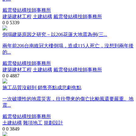
戴雲發結構技師事務所
建築建材工程
土建結構
戴雲發結構技師事務所
0
0
5339
倒塌建築原因之研究－以206花蓮大地震為例(三...
兩年前206台南維冠大樓倒塌，造成115人死亡，沒想到兩年後
的...
戴雲發結構技師事務所
建築建材工程
土建結構
戴雲發結構技師事務所
0
0
4887
施工品質沒顧到 銷售亮點成悲劇焦點
一次破壞性的地震災害，往往帶來的傷亡比颱風還要嚴重。地
震...
戴雲發結構技師事務所
土建結構
雜項地工
規劃設計
0
0
3849