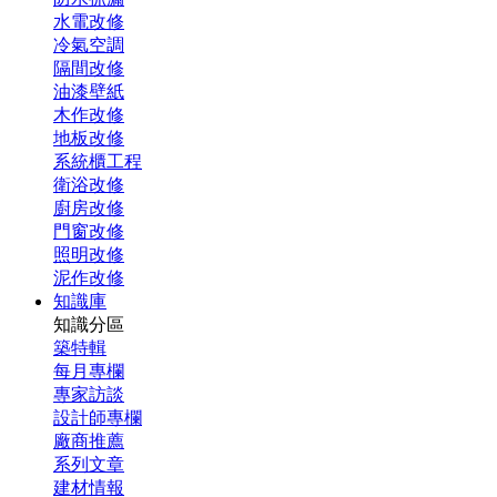
水電改修
冷氣空調
隔間改修
油漆壁紙
木作改修
地板改修
系統櫃工程
衛浴改修
廚房改修
門窗改修
照明改修
泥作改修
知識庫
知識分區
築特輯
每月專欄
專家訪談
設計師專欄
廠商推薦
系列文章
建材情報