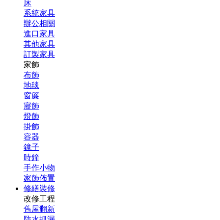
床
系統家具
辦公相關
進口家具
其他家具
訂製家具
家飾
布飾
地毯
窗簾
寢飾
燈飾
掛飾
容器
鏡子
時鐘
手作小物
家飾佈置
修繕裝修
改修工程
舊屋翻新
防水抓漏