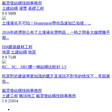
戴雲發結構技師事務所
土建結構
灌漿
基礎工程
0
0
5009
土壤液化不可怕！Homemesh帶你迅速知己知彼、...
2016年經濟部公布了土壤液化潛勢區，一時之間各大媒體幾乎
都...
HM建築建材工程
地震
土建結構
地質
0
0
7148
RC、SC、SRC哪一種結構比較好 1/3
民眾對於建築專業知識的匱乏及資訊不對等的情況下，常因廣
告...
戴雲發結構技師事務所
土建工程
雜項地工
戴雲發結構技師事務所
1
0
21014