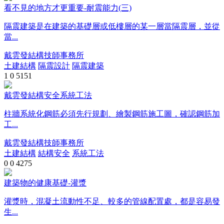
看不見的地方才更重要-耐震能力(三)
隔震建築是在建築的基礎層或低樓層的某一層當隔震層，並從
當...
戴雲發結構技師事務所
土建結構
隔震設計
隔震建築
1
0
5151
戴雲發結構安全系統工法
柱牆系統化鋼筋必須先行規劃、繪製鋼筋施工圖，確認鋼筋加
工...
戴雲發結構技師事務所
土建結構
結構安全
系統工法
0
0
4275
建築物的健康基礎-灌漿
灌漿時，混凝土流動性不足、較多的管線配置處，都是容易發
生...