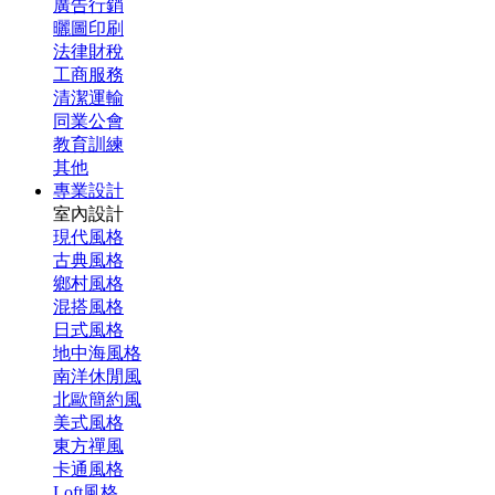
廣告行銷
曬圖印刷
法律財稅
工商服務
清潔運輸
同業公會
教育訓練
其他
專業設計
室內設計
現代風格
古典風格
鄉村風格
混搭風格
日式風格
地中海風格
南洋休閒風
北歐簡約風
美式風格
東方禪風
卡通風格
Loft風格