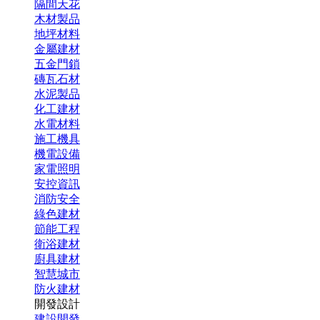
隔間天花
木材製品
地坪材料
金屬建材
五金門鎖
磚瓦石材
水泥製品
化工建材
水電材料
施工機具
機電設備
家電照明
安控資訊
消防安全
綠色建材
節能工程
衛浴建材
廚具建材
智慧城市
防火建材
開發設計
建設開發