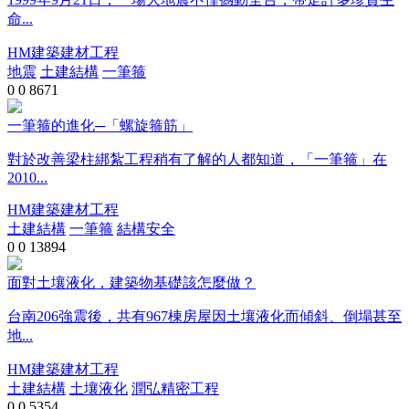
命...
HM建築建材工程
地震
土建結構
一筆箍
0
0
8671
一筆箍的進化─「螺旋箍筋」
對於改善梁柱綁紮工程稍有了解的人都知道，「一筆箍」在
2010...
HM建築建材工程
土建結構
一筆箍
結構安全
0
0
13894
面對土壤液化，建築物基礎該怎麼做？
台南206強震後，共有967棟房屋因土壤液化而傾斜、倒塌甚至
地...
HM建築建材工程
土建結構
土壤液化
潤弘精密工程
0
0
5354