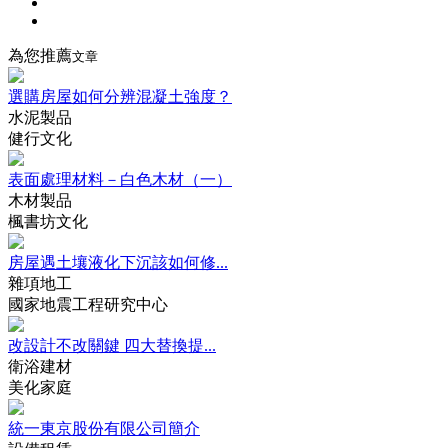
為您推薦
文章
選購房屋如何分辨混凝土強度？
水泥製品
健行文化
表面處理材料－白色木材（一）
木材製品
楓書坊文化
房屋遇土壤液化下沉該如何修...
雜項地工
國家地震工程研究中心
改設計不改關鍵 四大替換提...
衛浴建材
美化家庭
統一東京股份有限公司簡介