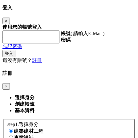
登入
×
使用您的帳號登入
帳號
( 請輸入E-Mail )
密碼
忘記密碼
登入
還沒有賬號？
註冊
註冊
×
選擇身分
創建帳號
基本資料
step1.選擇身分
建築建材工程
專業設計