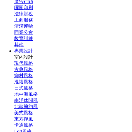
廣告行銷
曬圖印刷
法律財稅
工商服務
清潔運輸
同業公會
教育訓練
其他
專業設計
室內設計
現代風格
古典風格
鄉村風格
混搭風格
日式風格
地中海風格
南洋休閒風
北歐簡約風
美式風格
東方禪風
卡通風格
Loft風格