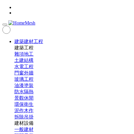
建築建材工程
建築工程
雜項地工
土建結構
水電工程
門窗外牆
玻璃工程
油漆塗裝
防水隔熱
景觀休閒
環保衛生
泥作木作
拆除吊掛
建材設備
一般建材