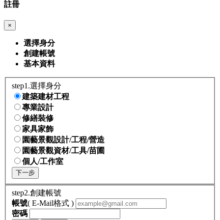
註冊
×
選擇身分
創建帳號
基本資料
step1.選擇身分
建築建材工程
專業設計
修繕裝修
家具家飾
園藝景觀設計/工程/營造
園藝景觀資材/工具/苗圃
個人/工作室
下一步
step2.創建帳號
帳號
( E-Mail格式 )
密碼