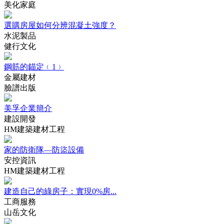
美化家庭
選購房屋如何分辨混凝土強度？
水泥製品
健行文化
鋼筋的錨定﹙1﹚
金屬建材
臉譜出版
美孚企業簡介
建設開發
HM建築建材工程
家的防衛隊—防盜設備
安控資訊
HM建築建材工程
建造自己的綠房子：實現0%房...
工商服務
山岳文化