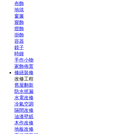
布飾
地毯
窗簾
寢飾
燈飾
掛飾
容器
鏡子
時鐘
手作小物
家飾佈置
修繕裝修
改修工程
舊屋翻新
防水抓漏
水電改修
冷氣空調
隔間改修
油漆壁紙
木作改修
地板改修