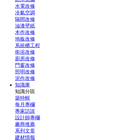
水電改修
冷氣空調
隔間改修
油漆壁紙
木作改修
地板改修
系統櫃工程
衛浴改修
廚房改修
門窗改修
照明改修
泥作改修
知識庫
知識分區
築特輯
每月專欄
專家訪談
設計師專欄
廠商推薦
系列文章
建材情報