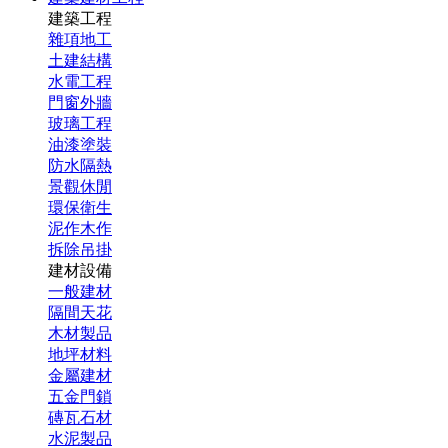
建築工程
雜項地工
土建結構
水電工程
門窗外牆
玻璃工程
油漆塗裝
防水隔熱
景觀休閒
環保衛生
泥作木作
拆除吊掛
建材設備
一般建材
隔間天花
木材製品
地坪材料
金屬建材
五金門鎖
磚瓦石材
水泥製品