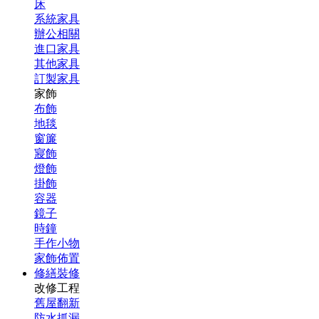
床
系統家具
辦公相關
進口家具
其他家具
訂製家具
家飾
布飾
地毯
窗簾
寢飾
燈飾
掛飾
容器
鏡子
時鐘
手作小物
家飾佈置
修繕裝修
改修工程
舊屋翻新
防水抓漏