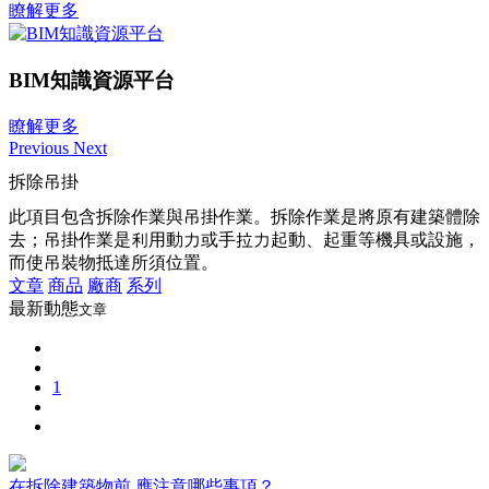
瞭解更多
BIM知識資源平台
瞭解更多
Previous
Next
拆除吊掛
此項目包含拆除作業與吊掛作業。拆除作業是將原有建築體除
去；吊掛作業是利用動力或手拉力起動、起重等機具或設施，
而使吊裝物抵達所須位置。
文章
商品
廠商
系列
最新動態
文章
1
在拆除建築物前 應注意哪些事項？