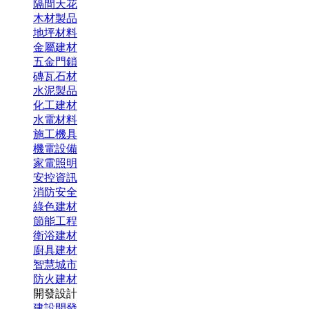
隔間天花
木材製品
地坪材料
金屬建材
五金門鎖
磚瓦石材
水泥製品
化工建材
水電材料
施工機具
機電設備
家電照明
安控資訊
消防安全
綠色建材
節能工程
衛浴建材
廚具建材
智慧城市
防火建材
開發設計
建設開發