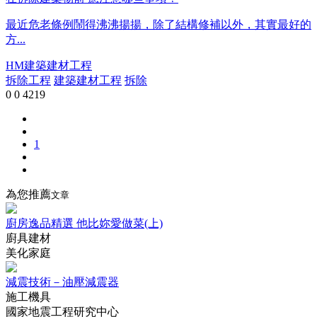
最近危老條例鬧得沸沸揚揚，除了結構修補以外，其實最好的
方...
HM建築建材工程
拆除工程
建築建材工程
拆除
0
0
4219
1
為您推薦
文章
廚房逸品精選 他比妳愛做菜(上)
廚具建材
美化家庭
減震技術－油壓減震器
施工機具
國家地震工程研究中心