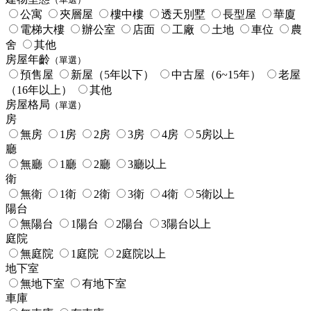
公寓
夾層屋
樓中樓
透天別墅
長型屋
華廈
電梯大樓
辦公室
店面
工廠
土地
車位
農
舍
其他
房屋年齡
（單選）
預售屋
新屋（5年以下）
中古屋（6~15年）
老屋
（16年以上）
其他
房屋格局
（單選）
房
無房
1房
2房
3房
4房
5房以上
廳
無廳
1廳
2廳
3廳以上
衛
無衛
1衛
2衛
3衛
4衛
5衛以上
陽台
無陽台
1陽台
2陽台
3陽台以上
庭院
無庭院
1庭院
2庭院以上
地下室
無地下室
有地下室
車庫