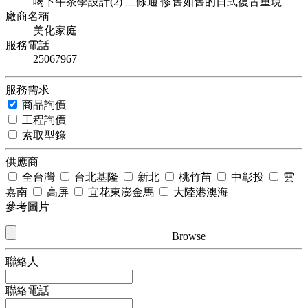
喝下午茶學設計(2) 二條通 修舊如舊的日式復古重現
廠商名稱
美化家庭
服務電話
25067967
服務需求
商品詢價
工程詢價
索取型錄
供應商
全台灣
台北基隆
新北
桃竹苗
中彰投
雲
嘉南
高屏
宜花東澎金馬
大陸港澳海
參考圖片
Browse
聯絡人
聯絡電話