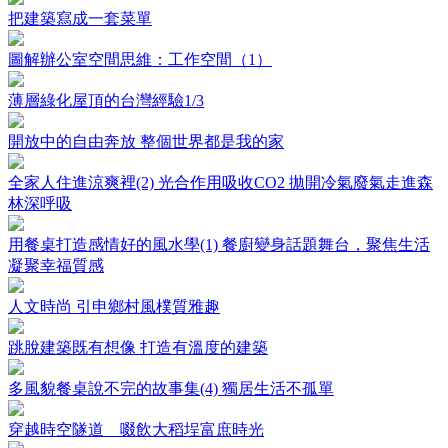
把建築寫成一套菜單
圖解辦公室空間思維：工作空間（1）
薄層綠化屋頂的台灣經驗1/3
開放中的自由奔放 整個世界都是我的家
全家人住進涼爽裡(2) 光合作用吸收CO2 拋開冷氣廢氣走進森
林深呼吸
用餐桌打造感情好的風水學(1) 餐廚變身話題舞台，聚焦生活
凝聚幸福質感
人文時尚 引申鄉村風樸質雅趣
跳脫建築既有想像 打造有溫度的建築
多風貌餐桌說不完的故事集(4) 獨居生活不孤單
穿越時空隧道 啜飲大稻埕富庶時光