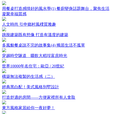
用餐桌打造感情好的風水學(1) 餐廚變身話題舞台，聚焦生活
凝聚幸福質感
人文時尚 引申鄉村風樸質雅趣
跳脫建築既有想像 打造有溫度的建築
多風貌餐桌說不完的故事集(4) 獨居生活不孤單
穿越時空隧道 啜飲大稻埕富庶時光
世界10000年名住宅：歐亞 / 20世紀
構築無法複製的生活感（二）
經典黑白配！美式風格別墅設計
打造舒適的房間——方便家裡所有人拿取
東方風格家居給你一夜好夢！