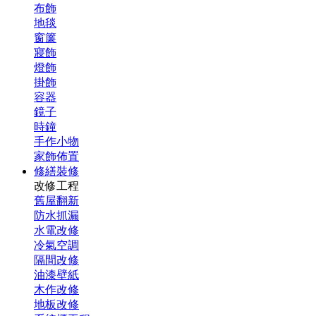
布飾
地毯
窗簾
寢飾
燈飾
掛飾
容器
鏡子
時鐘
手作小物
家飾佈置
修繕裝修
改修工程
舊屋翻新
防水抓漏
水電改修
冷氣空調
隔間改修
油漆壁紙
木作改修
地板改修