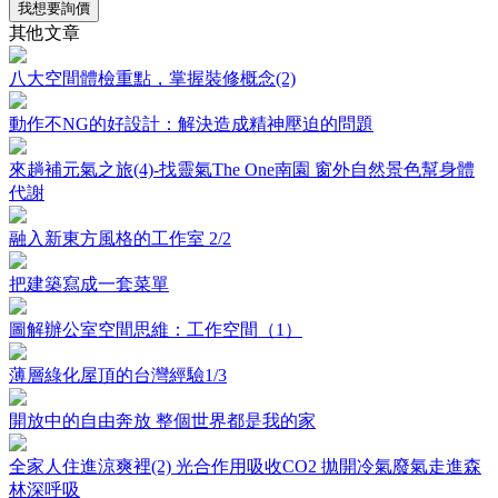
我想要詢價
其他文章
八大空間體檢重點，掌握裝修概念(2)
動作不NG的好設計：解決造成精神壓迫的問題
來趟補元氣之旅(4)-找靈氣The One南園 窗外自然景色幫身體
代謝
融入新東方風格的工作室 2/2
把建築寫成一套菜單
圖解辦公室空間思維：工作空間（1）
薄層綠化屋頂的台灣經驗1/3
開放中的自由奔放 整個世界都是我的家
全家人住進涼爽裡(2) 光合作用吸收CO2 拋開冷氣廢氣走進森
林深呼吸