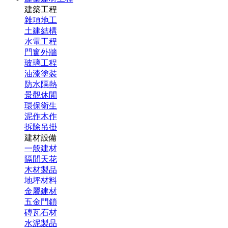
建築工程
雜項地工
土建結構
水電工程
門窗外牆
玻璃工程
油漆塗裝
防水隔熱
景觀休閒
環保衛生
泥作木作
拆除吊掛
建材設備
一般建材
隔間天花
木材製品
地坪材料
金屬建材
五金門鎖
磚瓦石材
水泥製品