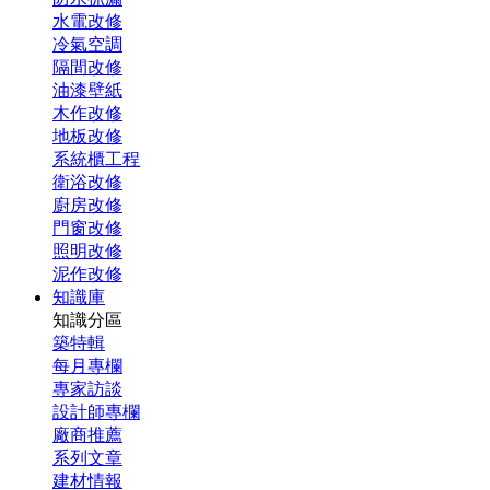
水電改修
冷氣空調
隔間改修
油漆壁紙
木作改修
地板改修
系統櫃工程
衛浴改修
廚房改修
門窗改修
照明改修
泥作改修
知識庫
知識分區
築特輯
每月專欄
專家訪談
設計師專欄
廠商推薦
系列文章
建材情報