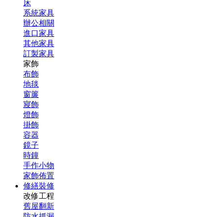
床
系統家具
辦公相關
進口家具
其他家具
訂製家具
家飾
布飾
地毯
窗簾
寢飾
燈飾
掛飾
容器
鏡子
時鐘
手作小物
家飾佈置
修繕裝修
改修工程
舊屋翻新
防水抓漏