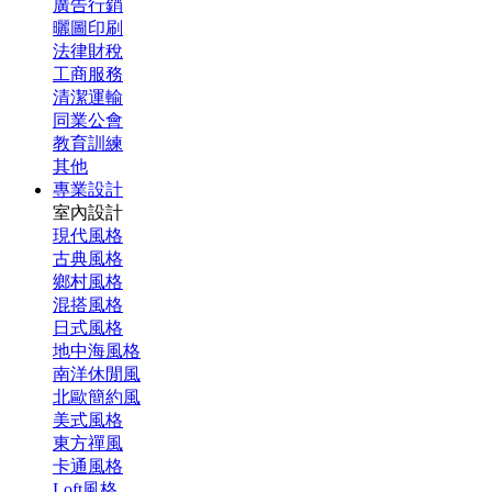
廣告行銷
曬圖印刷
法律財稅
工商服務
清潔運輸
同業公會
教育訓練
其他
專業設計
室內設計
現代風格
古典風格
鄉村風格
混搭風格
日式風格
地中海風格
南洋休閒風
北歐簡約風
美式風格
東方禪風
卡通風格
Loft風格