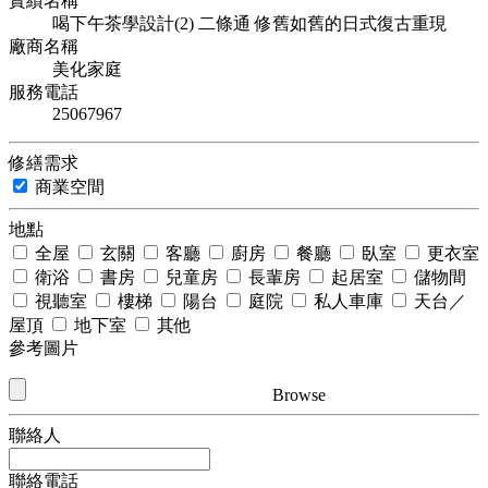
實績名稱
喝下午茶學設計(2) 二條通 修舊如舊的日式復古重現
廠商名稱
美化家庭
服務電話
25067967
修繕需求
商業空間
地點
全屋
玄關
客廳
廚房
餐廳
臥室
更衣室
衛浴
書房
兒童房
長輩房
起居室
儲物間
視聽室
樓梯
陽台
庭院
私人車庫
天台／
屋頂
地下室
其他
參考圖片
Browse
聯絡人
聯絡電話