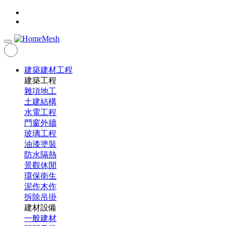
建築建材工程
建築工程
雜項地工
土建結構
水電工程
門窗外牆
玻璃工程
油漆塗裝
防水隔熱
景觀休閒
環保衛生
泥作木作
拆除吊掛
建材設備
一般建材