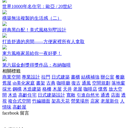
世界10000年名住宅：歐亞 / 20世紀
構築無法複製的生活感（二）
經典黑白配！美式風格別墅設計
打造舒適的房間——方便家裡所有人拿取
東方風格家居給你一夜好夢！
第六屆金創獎得獎作品：布納咖啡
相關標籤
商業空間
專業設計
拉門
日式建築
書櫃
結構補強
辦公室
餐廳
舊屋
sh美化家庭
書架
古典
咖啡廳
復古
通風
空間規劃
落地窗
採光
鋼構
木造建築
格柵
木屋
天井
老屋
咖啡店
懷舊
放大空
間
木造
高齡住宅
日式建築設計
寬敞
引進自然光
通透
店面
透
視
複合式空間
竹編牆面
架高天花
營業場所
店家
老屋新住
人
情味
高齡屋
facebook 留言