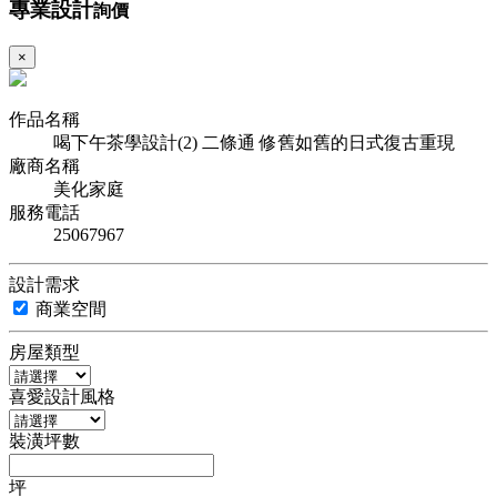
專業設計
詢價
×
作品名稱
喝下午茶學設計(2) 二條通 修舊如舊的日式復古重現
廠商名稱
美化家庭
服務電話
25067967
設計需求
商業空間
房屋類型
喜愛設計風格
裝潢坪數
坪