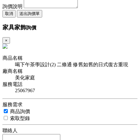
詢價說明
取消
送出詢價單
家具家飾
詢價
×
商品名稱
喝下午茶學設計(2) 二條通 修舊如舊的日式復古重現
廠商名稱
美化家庭
服務電話
25067967
服務需求
商品詢價
索取型錄
聯絡人