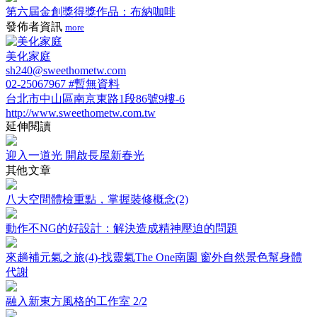
第六屆金創獎得獎作品：布納咖啡
發佈者資訊
more
美化家庭
sh240@sweethometw.com
02-25067967 #暫無資料
台北市中山區南京東路1段86號9樓-6
http://www.sweethometw.com.tw
延伸閱讀
迎入一道光 開啟長屋新春光
其他文章
八大空間體檢重點，掌握裝修概念(2)
動作不NG的好設計：解決造成精神壓迫的問題
來趟補元氣之旅(4)-找靈氣The One南園 窗外自然景色幫身體
代謝
融入新東方風格的工作室 2/2