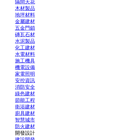
隔間天花
木材製品
地坪材料
金屬建材
五金門鎖
磚瓦石材
水泥製品
化工建材
水電材料
施工機具
機電設備
家電照明
安控資訊
消防安全
綠色建材
節能工程
衛浴建材
廚具建材
智慧城市
防火建材
開發設計
建設開發