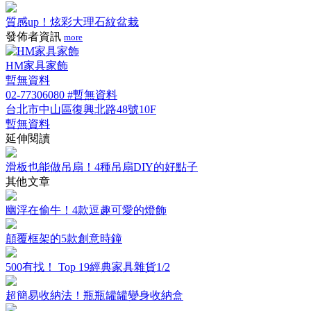
質感up！炫彩大理石紋盆栽
發佈者資訊
more
HM家具家飾
暫無資料
02-77306080 #暫無資料
台北市中山區復興北路48號10F
暫無資料
延伸閱讀
滑板也能做吊扇！4種吊扇DIY的好點子
其他文章
幽浮在偷牛！4款逗趣可愛的燈飾
顛覆框架的5款創意時鐘
500有找！ Top 19經典家具雜貨1/2
超簡易收納法！瓶瓶罐罐變身收納盒