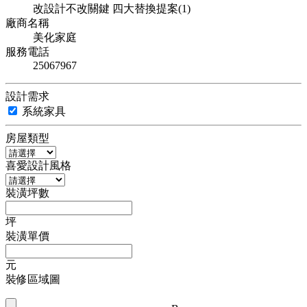
改設計不改關鍵 四大替換提案(1)
廠商名稱
美化家庭
服務電話
25067967
設計需求
系統家具
房屋類型
喜愛設計風格
裝潢坪數
坪
裝潢單價
元
裝修區域圖