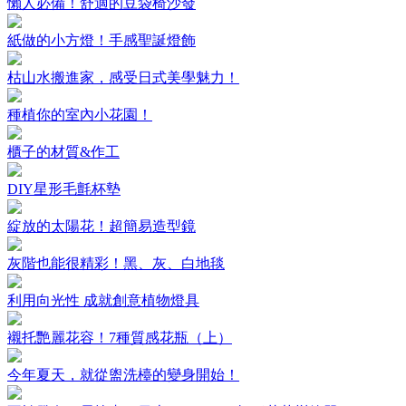
懶人必備！舒適的豆袋椅沙發
紙做的小方燈！手感聖誕燈飾
枯山水搬進家，感受日式美學魅力！
種植你的室內小花園！
櫃子的材質&作工
DIY星形毛氈杯墊
綻放的太陽花！超簡易造型鏡
灰階也能很精彩！黑、灰、白地毯
利用向光性 成就創意植物燈具
襯托艷麗花容！7種質感花瓶（上）
今年夏天，就從盥洗檯的變身開始！