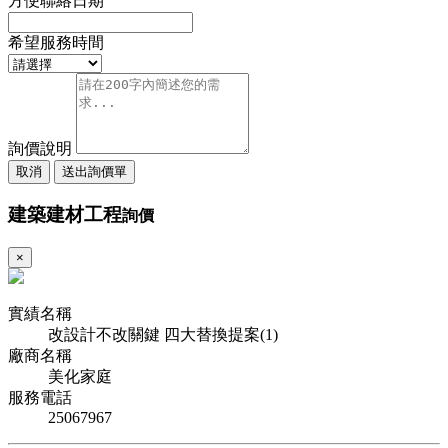
方便聯絡日期
希望服務時間
詢價說明
取消
送出詢價單
建築建材工程
詢價
×
實績名稱
改設計不改關鍵 四大替換提案(1)
廠商名稱
美化家庭
服務電話
25067967