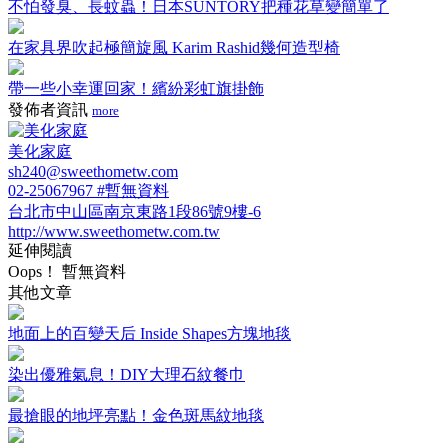
不怕發臭、長蚊蟲！日本SUNTORY把種花草變簡單了
在家具界吹起極簡旋風 Karim Rashid幾何造型椅
帶一些小幸運回家！繽紛彩虹旗掛飾
發佈者資訊
more
美化家庭
sh240@sweethometw.com
02-25067967 #暫無資料
台北市中山區南京東路1段86號9樓-6
http://www.sweethometw.com.tw
延伸閱讀
Oops！ 暫無資料
其他文章
地面上的百變天后 Inside Shapes方塊地毯
染出優雅氣息！DIY大理石紋餐巾
最搶眼的地坪亮點！金色斑馬紋地毯