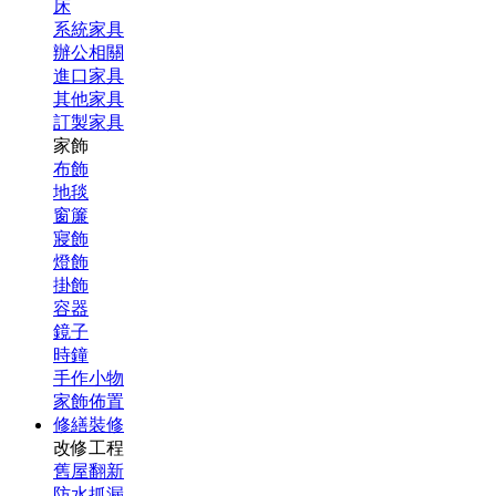
床
系統家具
辦公相關
進口家具
其他家具
訂製家具
家飾
布飾
地毯
窗簾
寢飾
燈飾
掛飾
容器
鏡子
時鐘
手作小物
家飾佈置
修繕裝修
改修工程
舊屋翻新
防水抓漏