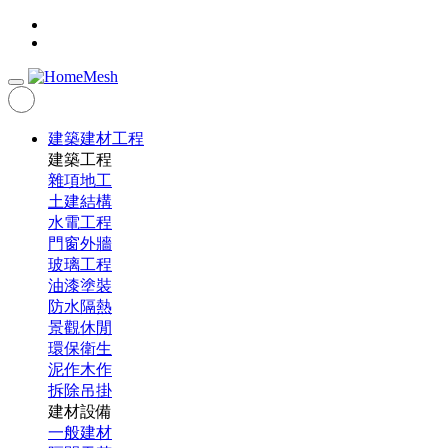
建築建材工程
建築工程
雜項地工
土建結構
水電工程
門窗外牆
玻璃工程
油漆塗裝
防水隔熱
景觀休閒
環保衛生
泥作木作
拆除吊掛
建材設備
一般建材