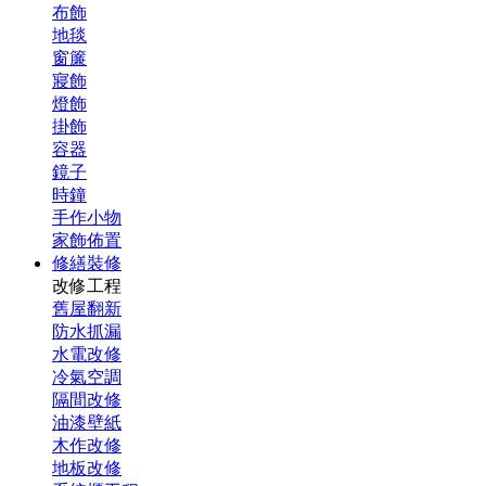
布飾
地毯
窗簾
寢飾
燈飾
掛飾
容器
鏡子
時鐘
手作小物
家飾佈置
修繕裝修
改修工程
舊屋翻新
防水抓漏
水電改修
冷氣空調
隔間改修
油漆壁紙
木作改修
地板改修