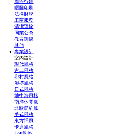
廣告行銷
曬圖印刷
法律財稅
工商服務
清潔運輸
同業公會
教育訓練
其他
專業設計
室內設計
現代風格
古典風格
鄉村風格
混搭風格
日式風格
地中海風格
南洋休閒風
北歐簡約風
美式風格
東方禪風
卡通風格
Loft風格