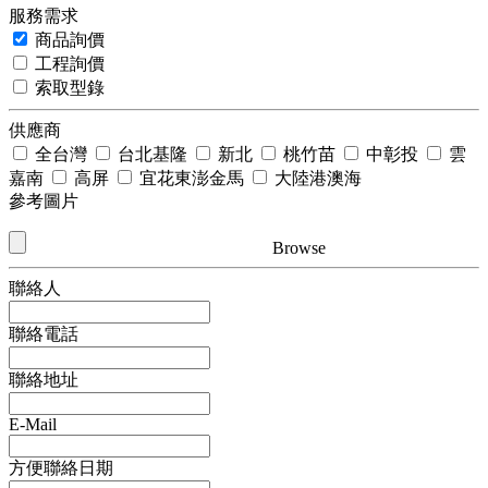
服務需求
商品詢價
工程詢價
索取型錄
供應商
全台灣
台北基隆
新北
桃竹苗
中彰投
雲
嘉南
高屏
宜花東澎金馬
大陸港澳海
參考圖片
Browse
聯絡人
聯絡電話
聯絡地址
E-Mail
方便聯絡日期