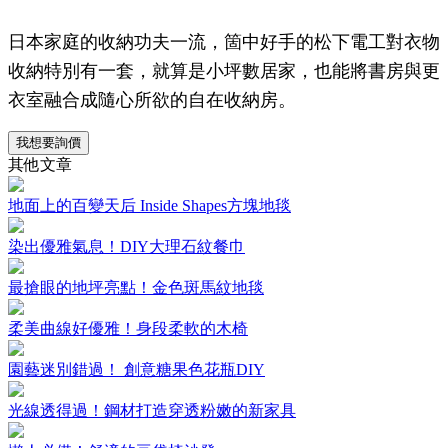
日本家庭的收納功夫一流，箇中好手的松下電工對衣物
收納特別有一套，就算是小坪數居家，也能將書房與更
衣室融合成隨心所欲的自在收納房。
我想要詢價
其他文章
地面上的百變天后 Inside Shapes方塊地毯
染出優雅氣息！DIY大理石紋餐巾
最搶眼的地坪亮點！金色斑馬紋地毯
柔美曲線好優雅！身段柔軟的木椅
園藝迷別錯過！ 創意糖果色花瓶DIY
光線透得過！鋼材打造穿透粉嫩的新家具