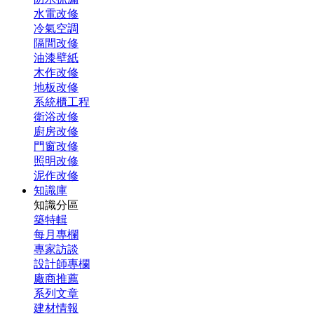
水電改修
冷氣空調
隔間改修
油漆壁紙
木作改修
地板改修
系統櫃工程
衛浴改修
廚房改修
門窗改修
照明改修
泥作改修
知識庫
知識分區
築特輯
每月專欄
專家訪談
設計師專欄
廠商推薦
系列文章
建材情報