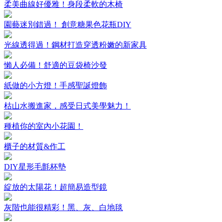
柔美曲線好優雅！身段柔軟的木椅
園藝迷別錯過！ 創意糖果色花瓶DIY
光線透得過！鋼材打造穿透粉嫩的新家具
懶人必備！舒適的豆袋椅沙發
紙做的小方燈！手感聖誕燈飾
枯山水搬進家，感受日式美學魅力！
種植你的室內小花園！
櫃子的材質&作工
DIY星形毛氈杯墊
綻放的太陽花！超簡易造型鏡
灰階也能很精彩！黑、灰、白地毯