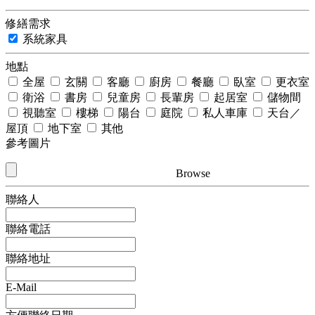
修繕需求
系統家具
地點
全屋
玄關
客廳
廚房
餐廳
臥室
更衣室
衛浴
書房
兒童房
長輩房
起居室
儲物間
視聽室
樓梯
陽台
庭院
私人車庫
天台／
屋頂
地下室
其他
參考圖片
Browse
聯絡人
聯絡電話
聯絡地址
E-Mail