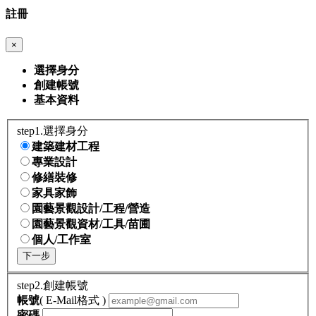
註冊
×
選擇身分
創建帳號
基本資料
step1.選擇身分
建築建材工程
專業設計
修繕裝修
家具家飾
園藝景觀設計/工程/營造
園藝景觀資材/工具/苗圃
個人/工作室
下一步
step2.創建帳號
帳號
( E-Mail格式 )
密碼