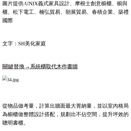
圖片提供:UNIX義式家具設計、摩根士創意櫥櫃、櫥與
櫃、松下電工、楠弘貿易、朝展貿易、春積企業、築禮
國際
文字：SH美化家庭
關鍵替換→
系統櫃取代木作書牆
從物品做考量，計算出牆面最大胃納量，並以室內格局
為櫥櫃做整體設計搭配，規劃出不佔空間，提升坪效的
聰明書櫃。