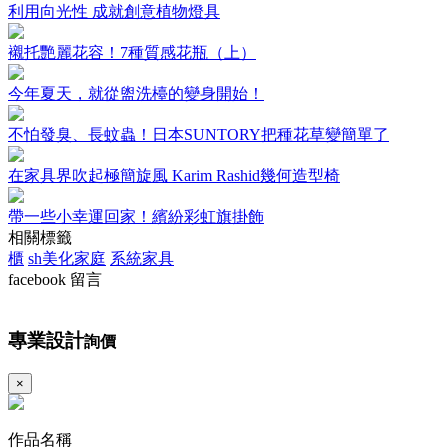
利用向光性 成就創意植物燈具
襯托艷麗花容！7種質感花瓶（上）
今年夏天，就從盥洗檯的變身開始！
不怕發臭、長蚊蟲！日本SUNTORY把種花草變簡單了
在家具界吹起極簡旋風 Karim Rashid幾何造型椅
帶一些小幸運回家！繽紛彩虹旗掛飾
相關標籤
櫃
sh美化家庭
系統家具
facebook 留言
專業設計
詢價
×
作品名稱