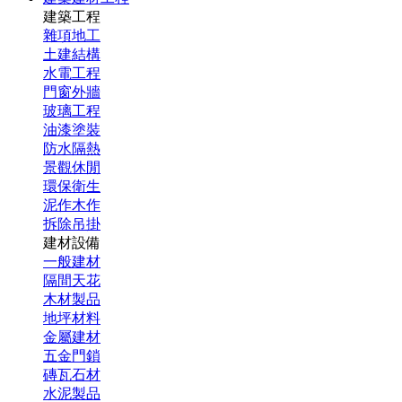
建築工程
雜項地工
土建結構
水電工程
門窗外牆
玻璃工程
油漆塗裝
防水隔熱
景觀休閒
環保衛生
泥作木作
拆除吊掛
建材設備
一般建材
隔間天花
木材製品
地坪材料
金屬建材
五金門鎖
磚瓦石材
水泥製品