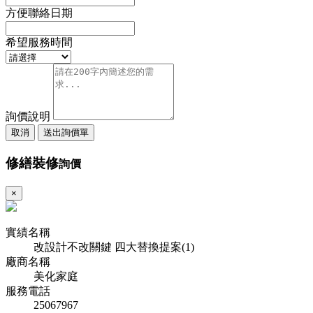
方便聯絡日期
希望服務時間
詢價說明
取消
送出詢價單
修繕裝修
詢價
×
實績名稱
改設計不改關鍵 四大替換提案(1)
廠商名稱
美化家庭
服務電話
25067967