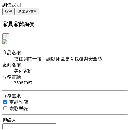
詢價說明
取消
送出詢價單
家具家飾
詢價
×
商品名稱
擋住開門干擾，讓臥床區更有包覆與安全感
廠商名稱
美化家庭
服務電話
25067967
服務需求
商品詢價
索取型錄
聯絡人