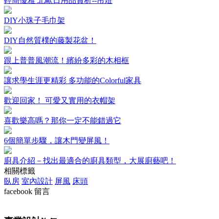
輕簡優雅 北歐日用品賞析--吊燈
DIY小珠子毛巾架
DIY自然質樸的藤製花盆！
跟上普普風潮流！繽紛多彩的木相框
讓求學生涯更精彩 多功能的Colorful家具
歡迎回家！ 可愛又實用的衣帽架
喜歡樂高嗎？那你一定不能錯過它
6個簡單步驟，讓木門變屏風！
廚具介紹－找出最適合的廚具類型，大展廚藝吧！
相關標籤
臥房
室內設計
屏風
床頭
facebook 留言