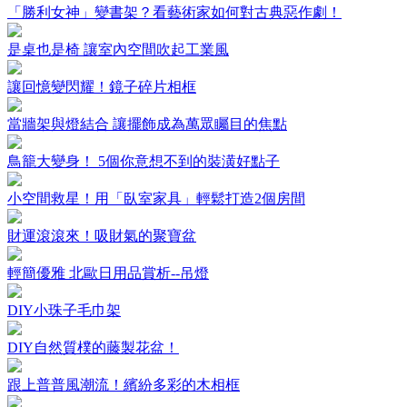
「勝利女神」變書架？看藝術家如何對古典惡作劇！
是桌也是椅 讓室內空間吹起工業風
讓回憶變閃耀！鏡子碎片相框
當牆架與燈結合 讓擺飾成為萬眾矚目的焦點
鳥籠大變身！ 5個你意想不到的裝潢好點子
小空間救星！用「臥室家具」輕鬆打造2個房間
財運滾滾來！吸財氣的聚寶盆
輕簡優雅 北歐日用品賞析--吊燈
DIY小珠子毛巾架
DIY自然質樸的藤製花盆！
跟上普普風潮流！繽紛多彩的木相框