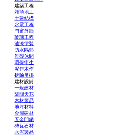
建築工程
雜項地工
土建結構
水電工程
門窗外牆
玻璃工程
油漆塗裝
防水隔熱
景觀休閒
環保衛生
泥作木作
拆除吊掛
建材設備
一般建材
隔間天花
木材製品
地坪材料
金屬建材
五金門鎖
磚瓦石材
水泥製品