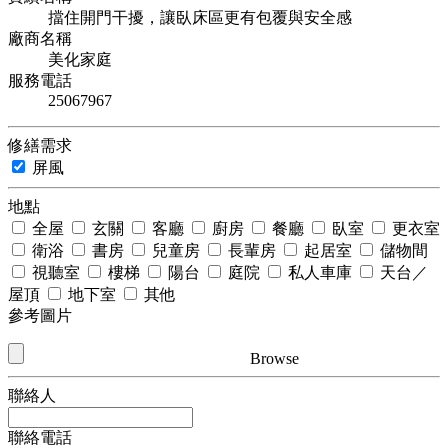
擋住開門干擾，讓臥床區更有包覆與安全感
廠商名稱
美化家庭
服務電話
25067967
修繕需求
屏風
地點
全屋
玄關
客廳
廚房
餐廳
臥室
更衣室
衛浴
書房
兒童房
長輩房
起居室
儲物間
視聽室
樓梯
陽台
庭院
私人車庫
天台／
屋頂
地下室
其他
參考圖片
Browse
聯絡人
聯絡電話