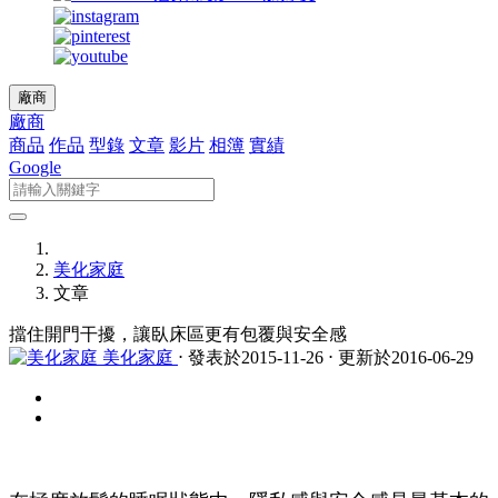
廠商
廠商
商品
作品
型錄
文章
影片
相簿
實績
Google
美化家庭
文章
擋住開門干擾，讓臥床區更有包覆與安全感
美化家庭
⋅ 發表於2015-11-26 ⋅ 更新於2016-06-29