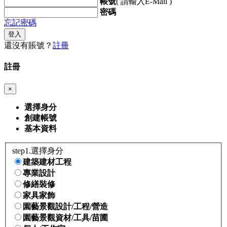
帳號
( 請輸入E-Mail )
密碼
忘記密碼
登入
還沒有賬號？
註冊
註冊
×
選擇身分
創建帳號
基本資料
step1.選擇身分
建築建材工程
專業設計
修繕裝修
家具家飾
園藝景觀設計/工程/營造
園藝景觀資材/工具/苗圃