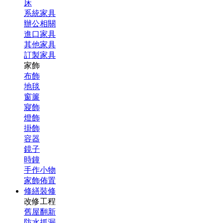
床
系統家具
辦公相關
進口家具
其他家具
訂製家具
家飾
布飾
地毯
窗簾
寢飾
燈飾
掛飾
容器
鏡子
時鐘
手作小物
家飾佈置
修繕裝修
改修工程
舊屋翻新
防水抓漏