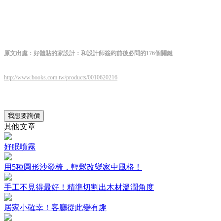
原文出處：好體貼的家設計：和設計師簽約前後必問的176個關鍵
http://www.books.com.tw/products/0010620216
我想要詢價
其他文章
好眠噴霧
用5種圓形沙發椅，輕鬆改變家中風格！
手工不見得最好！精準切割出木材溫潤角度
居家小確幸！客廳從此變有趣