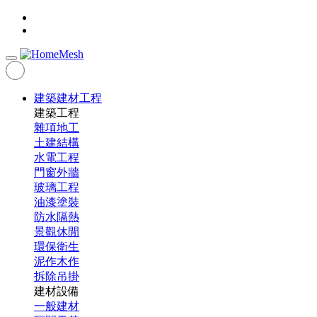
建築建材工程
建築工程
雜項地工
土建結構
水電工程
門窗外牆
玻璃工程
油漆塗裝
防水隔熱
景觀休閒
環保衛生
泥作木作
拆除吊掛
建材設備
一般建材