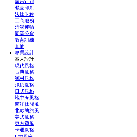
廣告行銷
曬圖印刷
法律財稅
工商服務
清潔運輸
同業公會
教育訓練
其他
專業設計
室內設計
現代風格
古典風格
鄉村風格
混搭風格
日式風格
地中海風格
南洋休閒風
北歐簡約風
美式風格
東方禪風
卡通風格
Loft風格