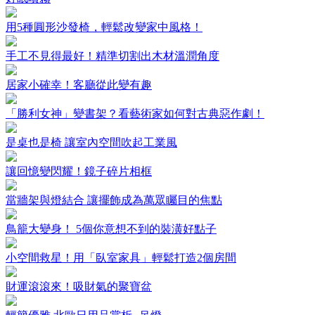
用5種圓形沙發椅，輕鬆改變家中風格！
手工不見得最好！精準切割出木材溫潤角度
居家小確幸！客廳從此變有趣
「勝利女神」變書架？看藝術家如何對古典惡作劇！
是桌也是椅 讓室內空間吹起工業風
讓回憶變閃耀！鏡子碎片相框
當牆架與燈結合 讓擺飾成為萬眾矚目的焦點
鳥籠大變身！ 5個你意想不到的裝潢好點子
小空間救星！用「臥室家具」輕鬆打造2個房間
財運滾滾來！吸財氣的聚寶盆