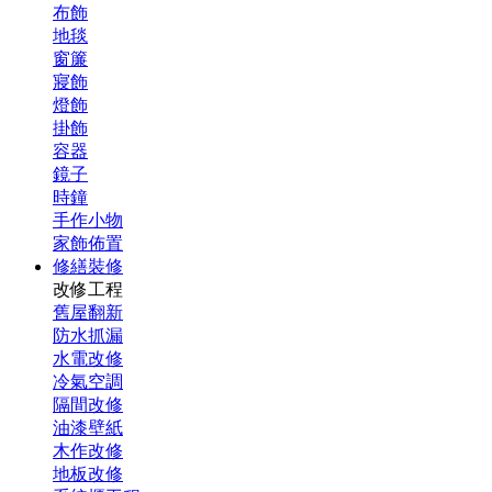
布飾
地毯
窗簾
寢飾
燈飾
掛飾
容器
鏡子
時鐘
手作小物
家飾佈置
修繕裝修
改修工程
舊屋翻新
防水抓漏
水電改修
冷氣空調
隔間改修
油漆壁紙
木作改修
地板改修