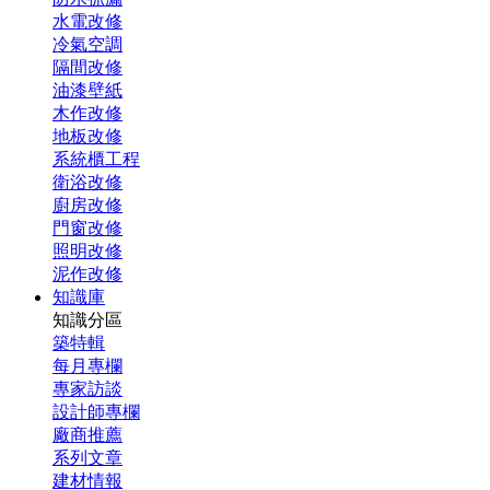
水電改修
冷氣空調
隔間改修
油漆壁紙
木作改修
地板改修
系統櫃工程
衛浴改修
廚房改修
門窗改修
照明改修
泥作改修
知識庫
知識分區
築特輯
每月專欄
專家訪談
設計師專欄
廠商推薦
系列文章
建材情報