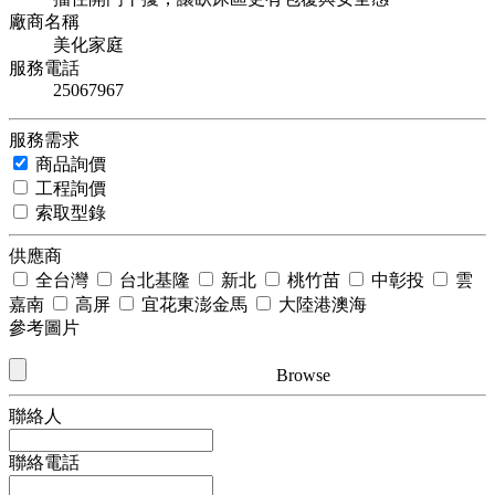
廠商名稱
美化家庭
服務電話
25067967
服務需求
商品詢價
工程詢價
索取型錄
供應商
全台灣
台北基隆
新北
桃竹苗
中彰投
雲
嘉南
高屏
宜花東澎金馬
大陸港澳海
參考圖片
Browse
聯絡人
聯絡電話