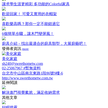
讓求學生涯更精彩 多功能的Colorful家具
歡迎回家！ 可愛又實用的衣帽架
喜歡樂高嗎？那你一定不能錯過它
6個簡單步驟，讓木門變屏風！
廚具介紹－找出最適合的廚具類型，大展廚藝吧！
發佈者資訊
more
美化家庭
sh240@sweethometw.com
02-25067967 #暫無資料
台北市中山區南京東路1段86號9樓-6
http://www.sweethometw.com.tw
延伸閱讀
解決進門視覺尷尬，滿足收納需求
其他文章
好眠噴霧