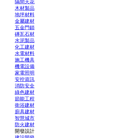
隔間天花
木材製品
地坪材料
金屬建材
五金門鎖
磚瓦石材
水泥製品
化工建材
水電材料
施工機具
機電設備
家電照明
安控資訊
消防安全
綠色建材
節能工程
衛浴建材
廚具建材
智慧城市
防火建材
開發設計
建設開發