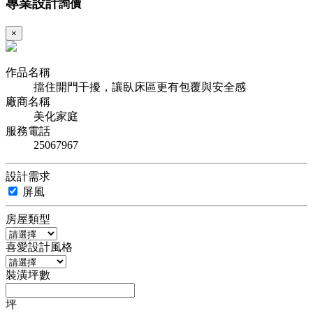
專業設計
詢價
×
作品名稱
擋住開門干擾，讓臥床區更有包覆與安全感
廠商名稱
美化家庭
服務電話
25067967
設計需求
屏風
房屋類型
喜愛設計風格
裝潢坪數
坪