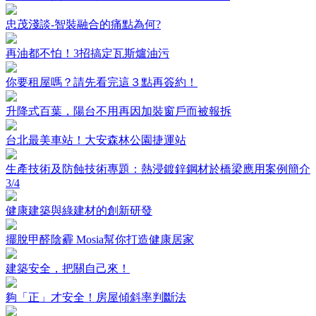
忠茂淺談-智裝融合的痛點為何?
再油都不怕！3招搞定瓦斯爐油污
你要租屋嗎？請先看完這３點再簽約！
升降式百葉，陽台不用再因加裝窗戶而被報拆
台北最美車站！大安森林公園捷運站
生產技術及防蝕技術專題：熱浸鍍鋅鋼材於橋梁應用案例簡介
3/4
健康建築與綠建材的創新研發
擺脫甲醛陰霾 Mosia幫你打造健康居家
建築安全，把關自己來！
夠「正」才安全！房屋傾斜率判斷法