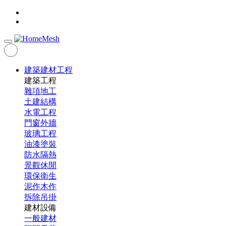
建築建材工程
建築工程
雜項地工
土建結構
水電工程
門窗外牆
玻璃工程
油漆塗裝
防水隔熱
景觀休閒
環保衛生
泥作木作
拆除吊掛
建材設備
一般建材