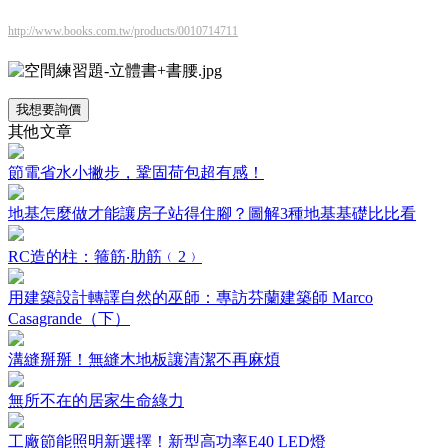
http://www.books.com.tw/products/0010714711
我想要詢價
其他文章
節電省水小撇步，鞏固荷包超有感！
地基怎麼做才能讓房子站得住腳？圖解3種地基基礎比比看
RC造的柱：箍筋‧肋筋﹙2﹚
用建築設計轉譯自然的巫師：專訪芬蘭建築師 Marco
Casagrande（下）
溝縫掰掰！無縫木地板讓清潔不再麻煩
無所不在的居家生命綠力
工廠節能照明新選擇！新型高功率E40 LED燈