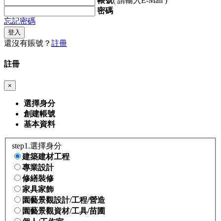
帳號
( 請輸入E-Mail )
密碼
忘記密碼
登入
還沒有賬號？
註冊
註冊
×
選擇身分
創建帳號
基本資料
step1.選擇身分
建築建材工程
專業設計
修繕裝修
家具家飾
園藝景觀設計/工程/營造
園藝景觀資材/工具/苗圃