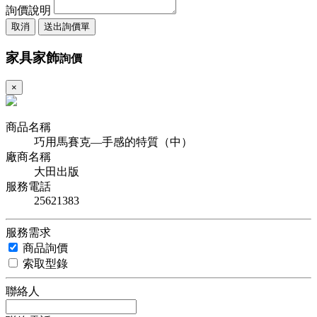
詢價說明
取消
送出詢價單
家具家飾
詢價
×
商品名稱
巧用馬賽克—手感的特質（中）
廠商名稱
大田出版
服務電話
25621383
服務需求
商品詢價
索取型錄
聯絡人