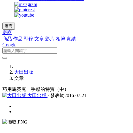
廠商
廠商
商品
作品
型錄
文章
影片
相簿
實績
Google
大田出版
文章
巧用馬賽克—手感的特質（中）
大田出版
⋅ 發表於2016-07-21