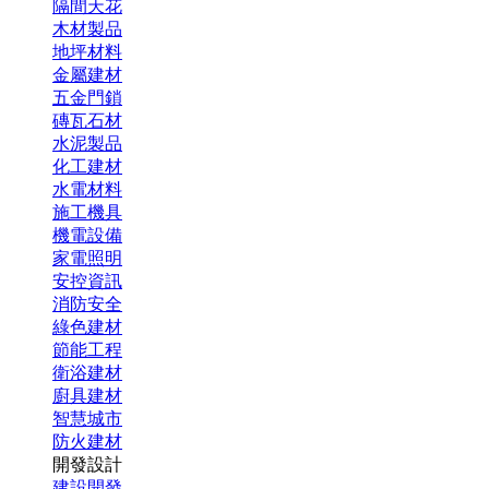
隔間天花
木材製品
地坪材料
金屬建材
五金門鎖
磚瓦石材
水泥製品
化工建材
水電材料
施工機具
機電設備
家電照明
安控資訊
消防安全
綠色建材
節能工程
衛浴建材
廚具建材
智慧城市
防火建材
開發設計
建設開發