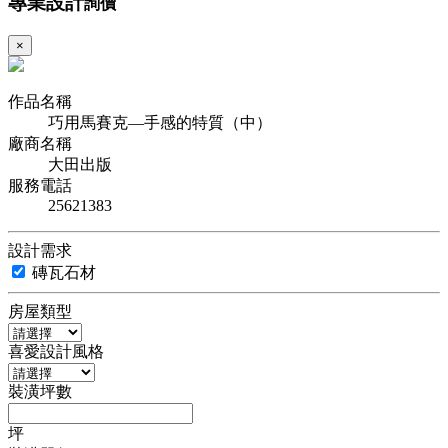
專業設計
詢價
×
作品名稱
巧用馬賽克—手感的特質（中）
廠商名稱
大田出版
服務電話
25621383
設計需求
磚瓦石材
房屋類型
喜愛設計風格
裝潢坪數
坪