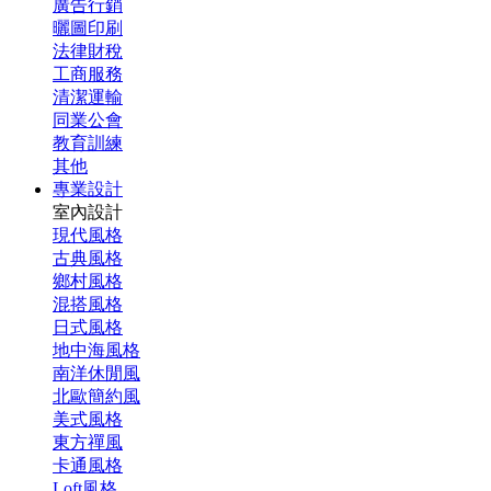
廣告行銷
曬圖印刷
法律財稅
工商服務
清潔運輸
同業公會
教育訓練
其他
專業設計
室內設計
現代風格
古典風格
鄉村風格
混搭風格
日式風格
地中海風格
南洋休閒風
北歐簡約風
美式風格
東方禪風
卡通風格
Loft風格