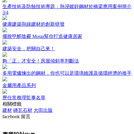
生產技術及防蝕技術專題：熱浸鍍鋅鋼材於橋梁應用案例簡介
3/4
健康建築與綠建材的創新研發
擺脫甲醛陰霾 Mosia幫你打造健康居家
建築安全，把關自己來！
夠「正」才安全！房屋傾斜率判斷法
多用電爐煉出的鋼材，你也可以是環境維護及循環經濟的推手
金屬用產品系列
歷任常務理監事名單
相關標籤
建材
磚瓦石材
大田出版
facebook 留言