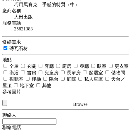
巧用馬賽克—手感的特質（中）
廠商名稱
大田出版
服務電話
25621383
修繕需求
磚瓦石材
地點
全屋
玄關
客廳
廚房
餐廳
臥室
更衣室
衛浴
書房
兒童房
長輩房
起居室
儲物間
視聽室
樓梯
陽台
庭院
私人車庫
天台／
屋頂
地下室
其他
參考圖片
Browse
聯絡人
聯絡電話