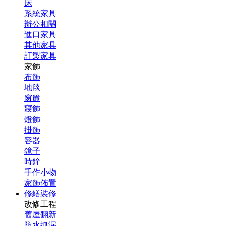
床
系統家具
辦公相關
進口家具
其他家具
訂製家具
家飾
布飾
地毯
窗簾
寢飾
燈飾
掛飾
容器
鏡子
時鐘
手作小物
家飾佈置
修繕裝修
改修工程
舊屋翻新
防水抓漏