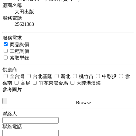
廠商名稱
大田出版
服務電話
25621383
服務需求
商品詢價
工程詢價
索取型錄
供應商
全台灣
台北基隆
新北
桃竹苗
中彰投
雲
嘉南
高屏
宜花東澎金馬
大陸港澳海
參考圖片
Browse
聯絡人
聯絡電話