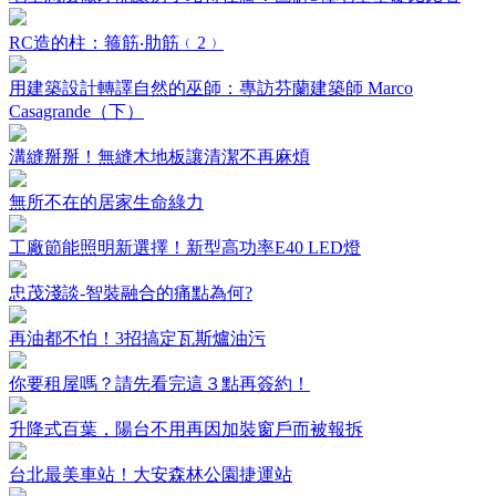
RC造的柱：箍筋‧肋筋﹙2﹚
用建築設計轉譯自然的巫師：專訪芬蘭建築師 Marco
Casagrande（下）
溝縫掰掰！無縫木地板讓清潔不再麻煩
無所不在的居家生命綠力
工廠節能照明新選擇！新型高功率E40 LED燈
忠茂淺談-智裝融合的痛點為何?
再油都不怕！3招搞定瓦斯爐油污
你要租屋嗎？請先看完這３點再簽約！
升降式百葉，陽台不用再因加裝窗戶而被報拆
台北最美車站！大安森林公園捷運站