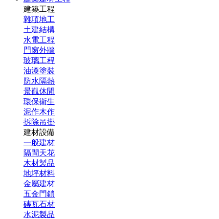
建築工程
雜項地工
土建結構
水電工程
門窗外牆
玻璃工程
油漆塗裝
防水隔熱
景觀休閒
環保衛生
泥作木作
拆除吊掛
建材設備
一般建材
隔間天花
木材製品
地坪材料
金屬建材
五金門鎖
磚瓦石材
水泥製品