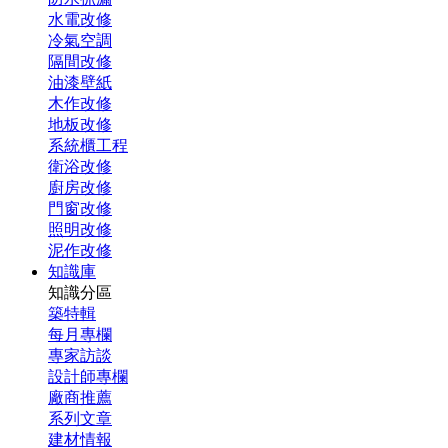
水電改修
冷氣空調
隔間改修
油漆壁紙
木作改修
地板改修
系統櫃工程
衛浴改修
廚房改修
門窗改修
照明改修
泥作改修
知識庫
知識分區
築特輯
每月專欄
專家訪談
設計師專欄
廠商推薦
系列文章
建材情報