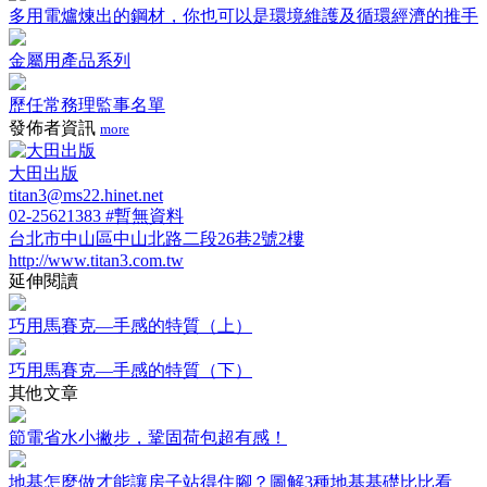
多用電爐煉出的鋼材，你也可以是環境維護及循環經濟的推手
金屬用產品系列
歷任常務理監事名單
發佈者資訊
more
大田出版
titan3@ms22.hinet.net
02-25621383 #暫無資料
台北市中山區中山北路二段26巷2號2樓
http://www.titan3.com.tw
延伸閱讀
巧用馬賽克—手感的特質（上）
巧用馬賽克—手感的特質（下）
其他文章
節電省水小撇步，鞏固荷包超有感！
地基怎麼做才能讓房子站得住腳？圖解3種地基基礎比比看