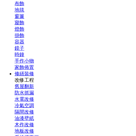
布飾
地毯
窗簾
寢飾
燈飾
掛飾
容器
鏡子
時鐘
手作小物
家飾佈置
修繕裝修
改修工程
舊屋翻新
防水抓漏
水電改修
冷氣空調
隔間改修
油漆壁紙
木作改修
地板改修