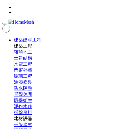
建築建材工程
建築工程
雜項地工
土建結構
水電工程
門窗外牆
玻璃工程
油漆塗裝
防水隔熱
景觀休閒
環保衛生
泥作木作
拆除吊掛
建材設備
一般建材