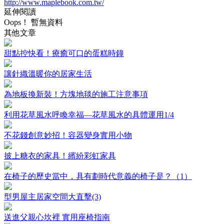
http://www.maplebook.com.tw/
延伸閱讀
Oops！ 暫無資料
其他文章
甜點控快看！療癒可口的蛋糕時鐘
讓針織溫暖你的居家生活
為地板換新裝！方塊地毯的施工注意事項
利用花草風水呼喚幸福—花草風水的具體運用1/4
不花錢創意妙招！容器變身實用小物
披上糖衣的家具！繽紛彩虹家具
在椅子的歷史當中，具有劃時代意義的椅子是？（1）
型男屋主居家空間大直擊(3)
送進父親心坎裡 實用座椅指南