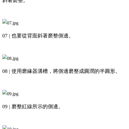
斜著磨整。
07 | 也要從背面斜著磨整側邊。
08 | 使用磨緣器溝槽，將側邊磨整成圓潤的半圓形。
09 | 磨整紅線所示的側邊。