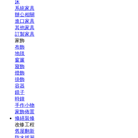
床
系統家具
辦公相關
進口家具
其他家具
訂製家具
家飾
布飾
地毯
窗簾
寢飾
燈飾
掛飾
容器
鏡子
時鐘
手作小物
家飾佈置
修繕裝修
改修工程
舊屋翻新
防水抓漏