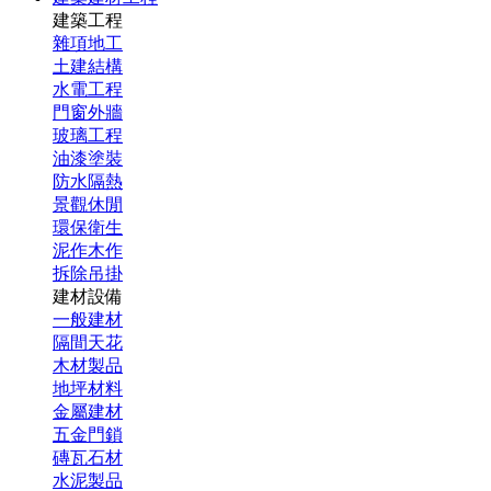
建築工程
雜項地工
土建結構
水電工程
門窗外牆
玻璃工程
油漆塗裝
防水隔熱
景觀休閒
環保衛生
泥作木作
拆除吊掛
建材設備
一般建材
隔間天花
木材製品
地坪材料
金屬建材
五金門鎖
磚瓦石材
水泥製品