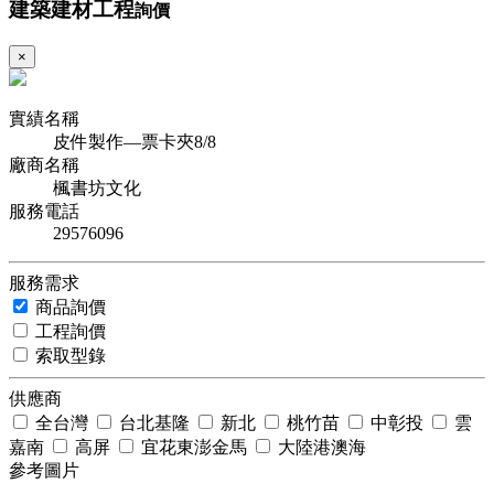
建築建材工程
詢價
×
實績名稱
皮件製作—票卡夾8/8
廠商名稱
楓書坊文化
服務電話
29576096
服務需求
商品詢價
工程詢價
索取型錄
供應商
全台灣
台北基隆
新北
桃竹苗
中彰投
雲
嘉南
高屏
宜花東澎金馬
大陸港澳海
參考圖片