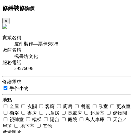
修繕裝修
詢價
×
實績名稱
皮件製作—票卡夾8/8
廠商名稱
楓書坊文化
服務電話
29576096
修繕需求
手作小物
地點
全屋
玄關
客廳
廚房
餐廳
臥室
更衣室
衛浴
書房
兒童房
長輩房
起居室
儲物間
視聽室
樓梯
陽台
庭院
私人車庫
天台／
屋頂
地下室
其他
參考圖片