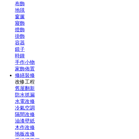
布飾
地毯
窗簾
寢飾
燈飾
掛飾
容器
鏡子
時鐘
手作小物
家飾佈置
修繕裝修
改修工程
舊屋翻新
防水抓漏
水電改修
冷氣空調
隔間改修
油漆壁紙
木作改修
地板改修