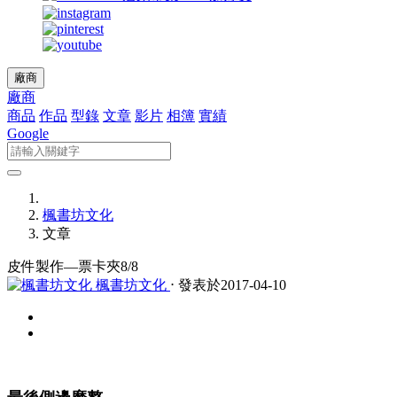
廠商
廠商
商品
作品
型錄
文章
影片
相簿
實績
Google
楓書坊文化
文章
皮件製作—票卡夾8/8
楓書坊文化
⋅ 發表於2017-04-10