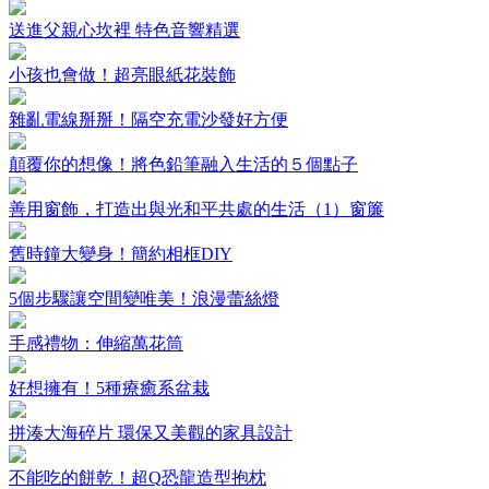
送進父親心坎裡 特色音響精選
小孩也會做！超亮眼紙花裝飾
雜亂電線掰掰！隔空充電沙發好方便
顛覆你的想像！將色鉛筆融入生活的５個點子
善用窗飾，打造出與光和平共處的生活（1）窗簾
舊時鐘大變身！簡約相框DIY
5個步驟讓空間變唯美！浪漫蕾絲燈
手感禮物：伸縮萬花筒
好想擁有！5種療癒系盆栽
拼湊大海碎片 環保又美觀的家具設計
不能吃的餅乾！超Q恐龍造型抱枕