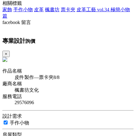
相關標籤
家飾
手作小物
皮革
楓書坊
票卡夾
皮革工藝 vol.34 極簡小物
篇
facebook 留言
專業設計
詢價
×
作品名稱
皮件製作—票卡夾8/8
廠商名稱
楓書坊文化
服務電話
29576096
設計需求
手作小物
房屋類型