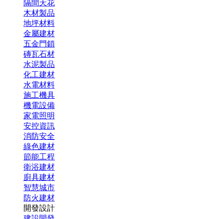
隔間天花
木材製品
地坪材料
金屬建材
五金門鎖
磚瓦石材
水泥製品
化工建材
水電材料
施工機具
機電設備
家電照明
安控資訊
消防安全
綠色建材
節能工程
衛浴建材
廚具建材
智慧城市
防火建材
開發設計
建設開發