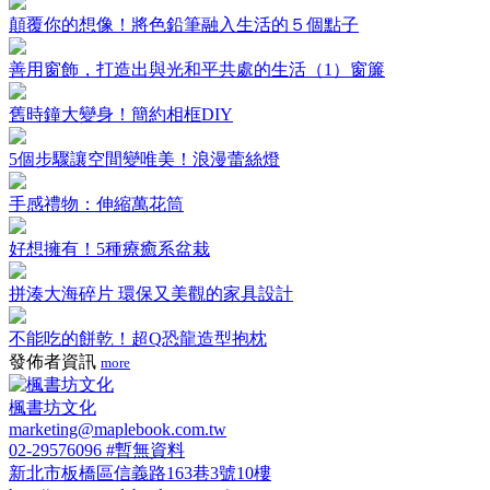
顛覆你的想像！將色鉛筆融入生活的５個點子
善用窗飾，打造出與光和平共處的生活（1）窗簾
舊時鐘大變身！簡約相框DIY
5個步驟讓空間變唯美！浪漫蕾絲燈
手感禮物：伸縮萬花筒
好想擁有！5種療癒系盆栽
拼湊大海碎片 環保又美觀的家具設計
不能吃的餅乾！超Q恐龍造型抱枕
發佈者資訊
more
楓書坊文化
marketing@maplebook.com.tw
02-29576096 #暫無資料
新北市板橋區信義路163巷3號10樓