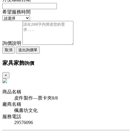
希望服務時間
詢價說明
取消
送出詢價單
家具家飾
詢價
×
商品名稱
皮件製作—票卡夾8/8
廠商名稱
楓書坊文化
服務電話
29576096