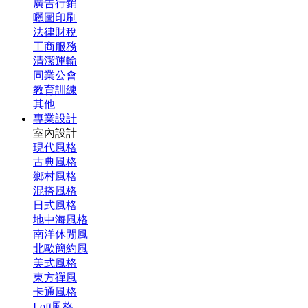
廣告行銷
曬圖印刷
法律財稅
工商服務
清潔運輸
同業公會
教育訓練
其他
專業設計
室內設計
現代風格
古典風格
鄉村風格
混搭風格
日式風格
地中海風格
南洋休閒風
北歐簡約風
美式風格
東方禪風
卡通風格
Loft風格