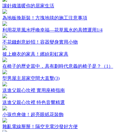
讓針織溫暖你的居家生活
為地板換新裝！方塊地毯的施工注意事項
利用花草風水呼喚幸福—花草風水的具體運用1/4
不花錢創意妙招！容器變身實用小物
披上糖衣的家具！繽紛彩虹家具
在椅子的歷史當中，具有劃時代意義的椅子是？（1）
型男屋主居家空間大直擊(3)
送進父親心坎裡 實用座椅指南
送進父親心坎裡 特色音響精選
小孩也會做！超亮眼紙花裝飾
雜亂電線掰掰！隔空充電沙發好方便