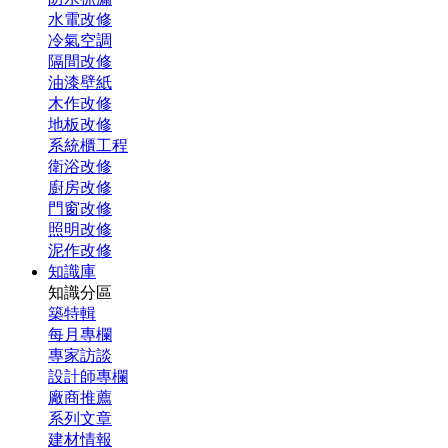
水電改修
冷氣空調
隔間改修
油漆壁紙
木作改修
地板改修
系統櫃工程
衛浴改修
廚房改修
門窗改修
照明改修
泥作改修
知識庫
知識分區
築特輯
每月專欄
專家訪談
設計師專欄
廠商推薦
系列文章
建材情報