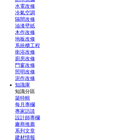
水電改修
冷氣空調
隔間改修
油漆壁紙
木作改修
地板改修
系統櫃工程
衛浴改修
廚房改修
門窗改修
照明改修
泥作改修
知識庫
知識分區
築特輯
每月專欄
專家訪談
設計師專欄
廠商推薦
系列文章
建材情報