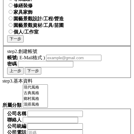
修繕裝修
家具家飾
園藝景觀設計/工程/營造
園藝景觀資材/工具/苗圃
個人/工作室
下一步
step2.創建帳號
帳號
( E-Mail格式 )
密碼
上一步
下一步
step3.基本資料
所屬分類
公司名稱
聯絡人
公司統編
公司電話