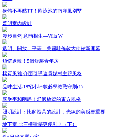
身體不再黏TT！附泳池的南洋風別墅
普明室內設計
漫步自然 意韵相生—Villa W
透明、開放、平等！美國駐倫敦大使館新開幕
煩惱退散！5個舒壓青年房
樸質風雅 介面引導連貫媒材主題風格
品味生活‧18招小坪數必學教戰守則(1)
享受平和幽靜！舒適放鬆的東方風格
照明設計：比起燈具的設計，光線的美感更重要
地下室 比三樓建築更便利？（下）
6坪日光木質小宅