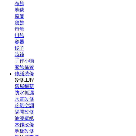
布飾
地毯
窗簾
寢飾
燈飾
掛飾
容器
鏡子
時鐘
手作小物
家飾佈置
修繕裝修
改修工程
舊屋翻新
防水抓漏
水電改修
冷氣空調
隔間改修
油漆壁紙
木作改修
地板改修