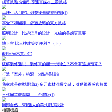
樸質風雅 介面引導連貫媒材主題風格
品味生活‧18招小坪數必學教戰守則(1)
享受平和幽靜！舒適放鬆的東方風格
照明設計：比起燈具的設計，光線的美感更重要
地下室 比三樓建築更便利？（下）
6坪日光木質小宅
破解裝修迷思：裝修真的能一步到位？不會有追加預算？
打造「室外」桃源！5個超美陽台
我家就是微型展場(2) 多元素材混搭交融：引動視覺感官極限
三代同堂觀摩團——台灣版(1)
回歸自然！5種迷人的美式廚房設計
相關標籤