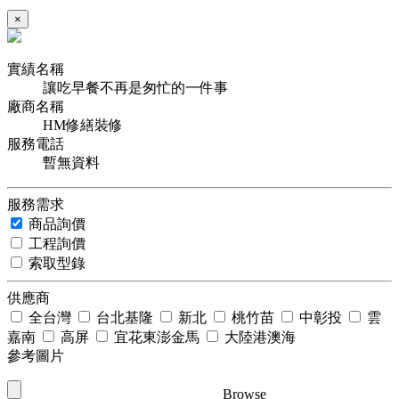
×
實績名稱
讓吃早餐不再是匆忙的一件事
廠商名稱
HM修繕裝修
服務電話
暫無資料
服務需求
商品詢價
工程詢價
索取型錄
供應商
全台灣
台北基隆
新北
桃竹苗
中彰投
雲
嘉南
高屏
宜花東澎金馬
大陸港澳海
參考圖片
Browse