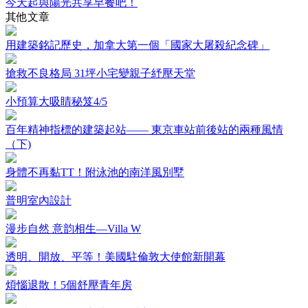
今天起與陽光共享早餐吧！
其他文章
用建築銘記歷史，加拿大第一個「國家大屠殺紀念碑」
搶救不良格局 31坪小宅變親子紓壓天堂
小預算大吸睛秘笈4/5
百年精神指標的建築起站—— 東京車站前後站的兩種風情
（下)
身體不再黏TT！附泳池的南洋風別墅
普明室內設計
漫步自然 意韵相生—Villa W
透明、開放、平等！美國駐倫敦大使館新開幕
煩惱退散！5個舒壓青年房