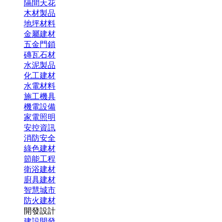
隔間天花
木材製品
地坪材料
金屬建材
五金門鎖
磚瓦石材
水泥製品
化工建材
水電材料
施工機具
機電設備
家電照明
安控資訊
消防安全
綠色建材
節能工程
衛浴建材
廚具建材
智慧城市
防火建材
開發設計
建設開發