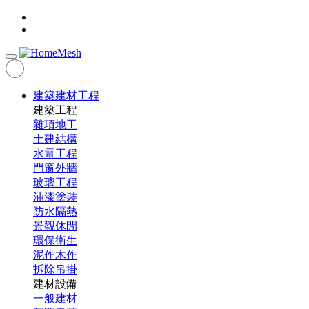
建築建材工程
建築工程
雜項地工
土建結構
水電工程
門窗外牆
玻璃工程
油漆塗裝
防水隔熱
景觀休閒
環保衛生
泥作木作
拆除吊掛
建材設備
一般建材