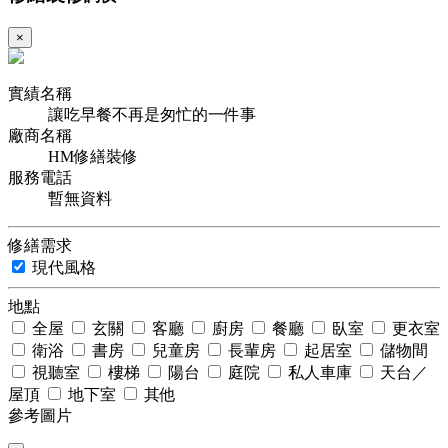
×
實績名稱
讓吃早餐不再是匆忙的一件事
廠商名稱
HM修繕裝修
服務電話
暫無資料
修繕需求
現代風格
地點
全屋
玄關
客廳
廚房
餐廳
臥室
更衣室
衛浴
書房
兒童房
長輩房
起居室
儲物間
視聽室
樓梯
陽台
庭院
私人車庫
天台／
屋頂
地下室
其他
參考圖片