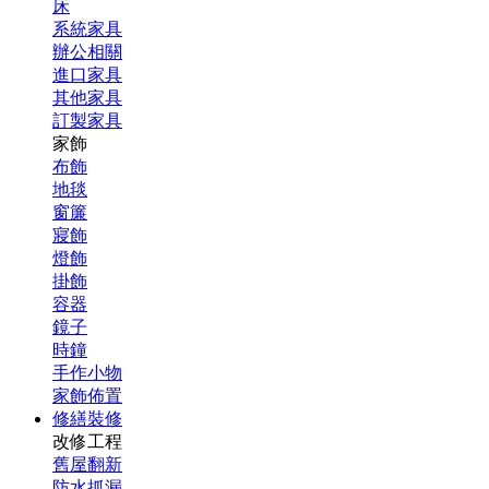
床
系統家具
辦公相關
進口家具
其他家具
訂製家具
家飾
布飾
地毯
窗簾
寢飾
燈飾
掛飾
容器
鏡子
時鐘
手作小物
家飾佈置
修繕裝修
改修工程
舊屋翻新
防水抓漏