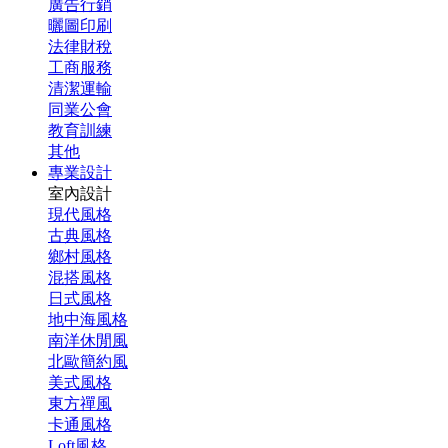
廣告行銷
曬圖印刷
法律財稅
工商服務
清潔運輸
同業公會
教育訓練
其他
專業設計
室內設計
現代風格
古典風格
鄉村風格
混搭風格
日式風格
地中海風格
南洋休閒風
北歐簡約風
美式風格
東方禪風
卡通風格
Loft風格