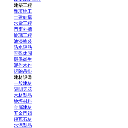
建築工程
雜項地工
土建結構
水電工程
門窗外牆
玻璃工程
油漆塗裝
防水隔熱
景觀休閒
環保衛生
泥作木作
拆除吊掛
建材設備
一般建材
隔間天花
木材製品
地坪材料
金屬建材
五金門鎖
磚瓦石材
水泥製品