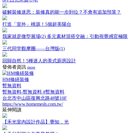
破解裝修迷思：裝修真的能一步到位？不會有追加預算？
打造「室外」桃源！5個超美陽台
我家就是微型展場(2) 多元素材混搭交融：引動視覺感官極限
三代同堂觀摩團——台灣版(1)
回歸自然！5種迷人的美式廚房設計
發佈者資訊
more
HM修繕裝修
暫無資料
暫無資料-暫無資料 #暫無資料
台北市中山區復興北路48號10F
https://www.homemesh.com.tw/
延伸閱讀
【禾光室內設計作品】覺知．光