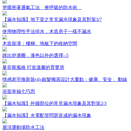
塗膜密著通氣工法 會呼吸的防水術
【漏水知識】地下室之常見漏水現象及其對策3/7
使用物理性手法排水，木造房子一樣不漏水
木造裝潢：樓梯、地板下的收納空間
跳出舒適圈，漆色以外的選擇--5
曼菲斯風格 打造溫馨的育嬰房
情感老宅換新裝(4)-銀髮獨居設計大重點：健康、安全 、動線
浴室幸福七巧思
【漏水知識】外牆部位的常見漏水現象及其對策2/3
【漏水知識】水電配管問題造成的漏水現象
屋頂運動場防水工法