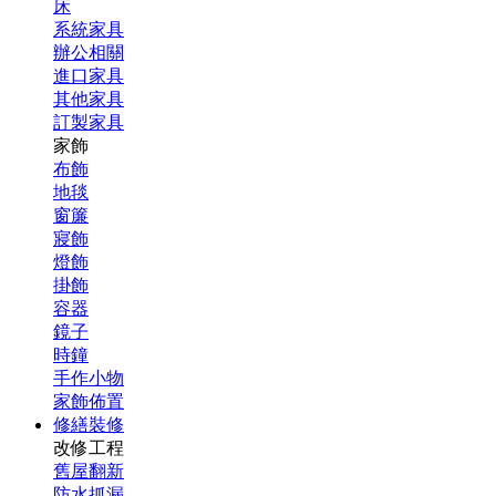
床
系統家具
辦公相關
進口家具
其他家具
訂製家具
家飾
布飾
地毯
窗簾
寢飾
燈飾
掛飾
容器
鏡子
時鐘
手作小物
家飾佈置
修繕裝修
改修工程
舊屋翻新
防水抓漏