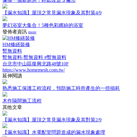
像換一個新廚房！輕鬆改造３撇步
【漏水知識】屋頂之常見漏水現象及其對策4/9
夢幻浴室大集合！5種色彩繽紛的浴室
發佈者資訊
more
HM修繕裝修
暫無資料
暫無資料-暫無資料 #暫無資料
台北市中山區復興北路48號10F
https://www.homemesh.com.tw/
延伸閱讀
熟悉施工保護工程流程，預防施工時所產生的一些損耗
木作隔間施工流程
其他文章
【漏水知識】屋頂之常見漏水現象及其對策2/9
【漏水知識】水電配管問題造成的漏水現象處理