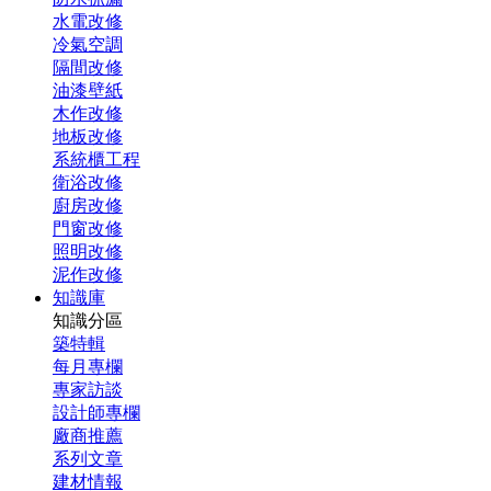
水電改修
冷氣空調
隔間改修
油漆壁紙
木作改修
地板改修
系統櫃工程
衛浴改修
廚房改修
門窗改修
照明改修
泥作改修
知識庫
知識分區
築特輯
每月專欄
專家訪談
設計師專欄
廠商推薦
系列文章
建材情報