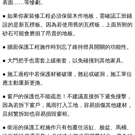
表面……等慘劇。
●
如果你家裝修工程必須保留木作地板，需確認工班鋪
設的是新瓦楞板。因為若使用舊的瓦楞板，上面所附的
砂石可能會磨損了昂貴的地板。
●
牆面保護工程施作時別忘了維持燈具開關的功能性。
●
大門把手也需套上緩衝套，以免碰撞到其他家具。
●
施工過程中若保護材被破壞，翹起或破洞，施工單位
應主動重新更換。
●
窗戶的保護也不能疏忽！不建議直接拆下避免撞擊，
因為若拆下窗戶，風雨打入工地，容易損傷其他建材，
且頻繁拆卸也容易損毀窗框。
●
衛浴的保護工程施作只有包覆住浴缸、臉盆、馬桶、