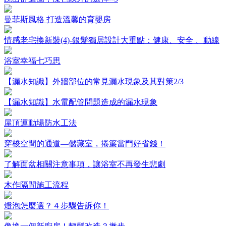
曼菲斯風格 打造溫馨的育嬰房
情感老宅換新裝(4)-銀髮獨居設計大重點：健康、安全 、動線
浴室幸福七巧思
【漏水知識】外牆部位的常見漏水現象及其對策2/3
【漏水知識】水電配管問題造成的漏水現象
屋頂運動場防水工法
穿梭空間的通道—儲藏室，捲簾當門好省錢！
了解面盆相關注意事項，讓浴室不再發生悲劇
木作隔間施工流程
燈泡怎麼選？４步驟告訴你！