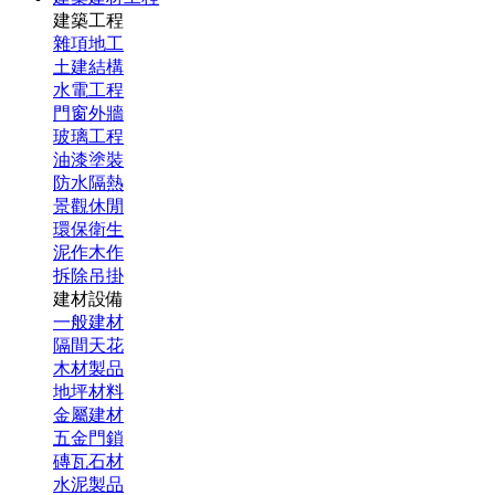
建築工程
雜項地工
土建結構
水電工程
門窗外牆
玻璃工程
油漆塗裝
防水隔熱
景觀休閒
環保衛生
泥作木作
拆除吊掛
建材設備
一般建材
隔間天花
木材製品
地坪材料
金屬建材
五金門鎖
磚瓦石材
水泥製品