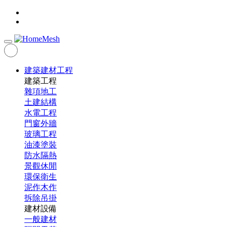
建築建材工程
建築工程
雜項地工
土建結構
水電工程
門窗外牆
玻璃工程
油漆塗裝
防水隔熱
景觀休閒
環保衛生
泥作木作
拆除吊掛
建材設備
一般建材