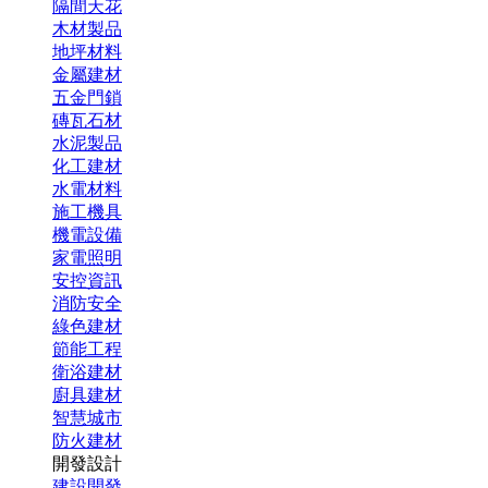
隔間天花
木材製品
地坪材料
金屬建材
五金門鎖
磚瓦石材
水泥製品
化工建材
水電材料
施工機具
機電設備
家電照明
安控資訊
消防安全
綠色建材
節能工程
衛浴建材
廚具建材
智慧城市
防火建材
開發設計
建設開發