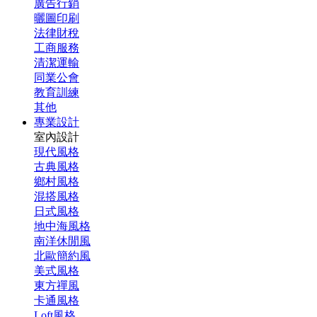
廣告行銷
曬圖印刷
法律財稅
工商服務
清潔運輸
同業公會
教育訓練
其他
專業設計
室內設計
現代風格
古典風格
鄉村風格
混搭風格
日式風格
地中海風格
南洋休閒風
北歐簡約風
美式風格
東方禪風
卡通風格
Loft風格