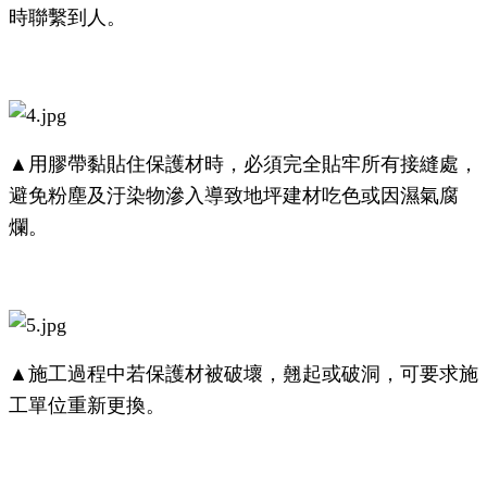
時聯繫到人。
▲用膠帶黏貼住保護材時，必須完全貼牢所有接縫處，
避免粉塵及汙染物滲入導致地坪建材吃色或因濕氣腐
爛。
▲施工過程中若保護材被破壞，翹起或破洞，可要求施
工單位重新更換。