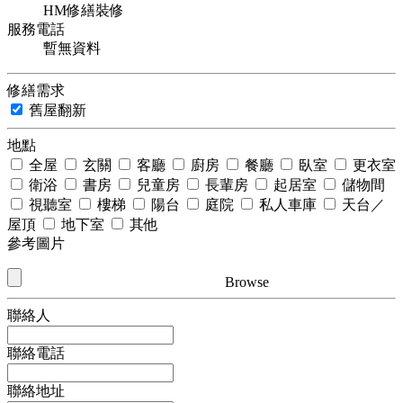
HM修繕裝修
服務電話
暫無資料
修繕需求
舊屋翻新
地點
全屋
玄關
客廳
廚房
餐廳
臥室
更衣室
衛浴
書房
兒童房
長輩房
起居室
儲物間
視聽室
樓梯
陽台
庭院
私人車庫
天台／
屋頂
地下室
其他
參考圖片
Browse
聯絡人
聯絡電話
聯絡地址