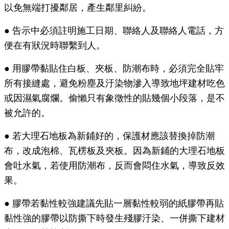
以免無端打擾鄰居，產生鄰里糾紛。
●
告示中必須註明施工日期、聯絡人及聯絡人電話，方
便在有狀況時聯繫到人。
●
用膠帶黏貼住白板、夾板、防潮布時，必須完全貼牢
所有接縫處，避免粉塵及汙染物滲入導致地坪建材吃色
或因濕氣腐爛。偷懶只有象徵性的貼幾個小段落，是不
被允許的。
●
若大理石地板為新鋪好的，保護材應該替換掉防潮
布，改成泡棉、瓦楞板及夾板。因為新鋪的大理石地板
會吐水氣，若使用防潮布，反而會悶住水氣，導致反效
果。
●
膠帶若黏性較強建議先貼一層黏性較弱的紙膠帶再貼
黏性強的膠帶以防撕下時發生殘膠汙染、一併撕下建材