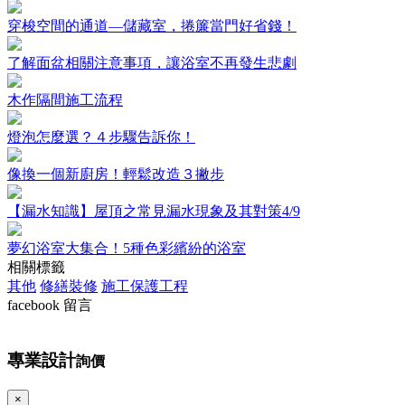
穿梭空間的通道—儲藏室，捲簾當門好省錢！
了解面盆相關注意事項，讓浴室不再發生悲劇
木作隔間施工流程
燈泡怎麼選？４步驟告訴你！
像換一個新廚房！輕鬆改造３撇步
【漏水知識】屋頂之常見漏水現象及其對策4/9
夢幻浴室大集合！5種色彩繽紛的浴室
相關標籤
其他
修繕裝修
施工保護工程
facebook 留言
專業設計
詢價
×