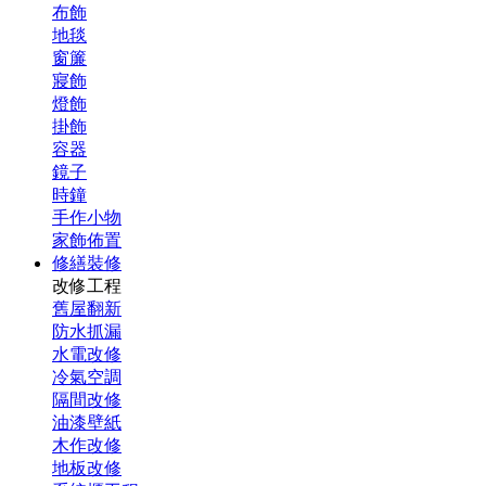
布飾
地毯
窗簾
寢飾
燈飾
掛飾
容器
鏡子
時鐘
手作小物
家飾佈置
修繕裝修
改修工程
舊屋翻新
防水抓漏
水電改修
冷氣空調
隔間改修
油漆壁紙
木作改修
地板改修