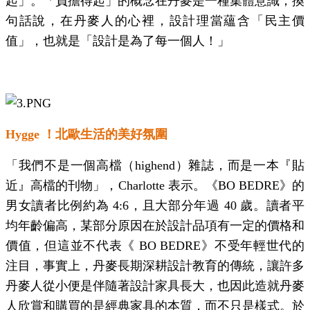
起」。「負擔得起」的概念在丹麥是一種集體意識，換
句話說，在丹麥人的心裡，設計理當蘊含「民主價
值」，也就是「設計是為了每一個人！」
Hygge
！北歐生活的美好氛圍
「我們不是一個高檔（
highend
）雜誌，而是一本『貼
近』高檔的刊物」，
Charlotte
表示。《
BO BEDRE
》的
男女讀者比例約為
4:6
，且大部分年過
40
歲。讀者平
均年齡偏高，某部分原因在於設計品項有一定的價格和
價值，但這並不代表《
BO BEDRE
》不受年輕世代的
注目，事實上，丹麥長期深耕設計教育的傳統，讓許多
丹麥人從小便是伴隨著設計家具長大，也因此造就丹麥
人欣賞和購買的是經典家具的本質，而不只是樣式。於