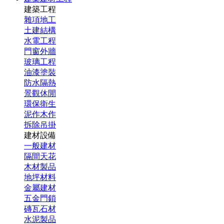
建築工程
雜項地工
土建結構
水電工程
門窗外牆
玻璃工程
油漆塗裝
防水隔熱
景觀休閒
環保衛生
泥作木作
拆除吊掛
建材設備
一般建材
隔間天花
木材製品
地坪材料
金屬建材
五金門鎖
磚瓦石材
水泥製品