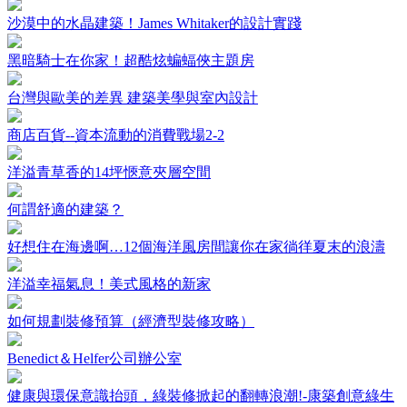
沙漠中的水晶建築！James Whitaker的設計實踐
黑暗騎士在你家！超酷炫蝙蝠俠主題房
台灣與歐美的差異 建築美學與室內設計
商店百貨--資本流動的消費戰場2-2
洋溢青草香的14坪愜意夾層空間
何謂舒適的建築？
好想住在海邊啊…12個海洋風房間讓你在家徜徉夏末的浪濤
洋溢幸福氣息！美式風格的新家
如何規劃裝修預算（經濟型裝修攻略）
Benedict＆Helfer公司辦公室
健康與環保意識抬頭，綠裝修掀起的翻轉浪潮!-康築創意綠生