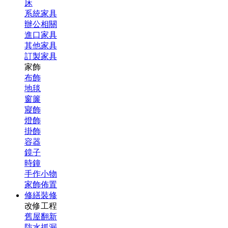
床
系統家具
辦公相關
進口家具
其他家具
訂製家具
家飾
布飾
地毯
窗簾
寢飾
燈飾
掛飾
容器
鏡子
時鐘
手作小物
家飾佈置
修繕裝修
改修工程
舊屋翻新
防水抓漏