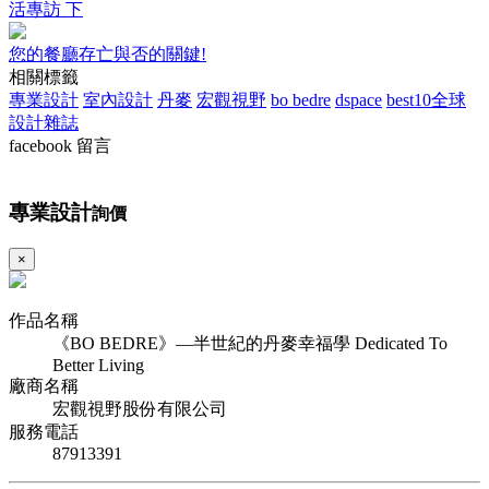
活專訪 下
您的餐廳存亡與否的關鍵!
相關標籤
專業設計
室內設計
丹麥
宏觀視野
bo bedre
dspace
best10全球
設計雜誌
facebook 留言
專業設計
詢價
×
作品名稱
《BO BEDRE》—半世紀的丹麥幸福學 Dedicated To
Better Living
廠商名稱
宏觀視野股份有限公司
服務電話
87913391