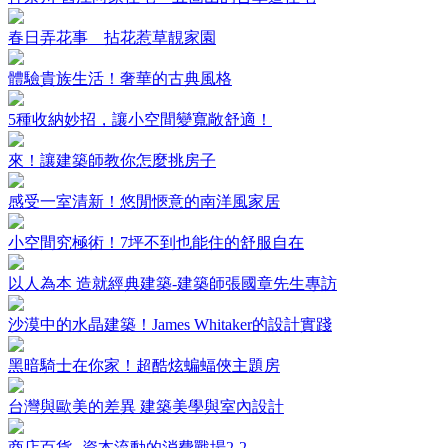
春日弄花事 拈花惹草靚家園
體驗貴族生活！奢華的古典風格
5種收納妙招，讓小空間變寬敞舒適！
來！讓建築師教你怎麼挑房子
感受一室清新！悠閒愜意的南洋風家居
小空間究極術！7坪不到也能住的舒服自在
以人為本 造就經典建築-建築師張國章先生專訪
沙漠中的水晶建築！James Whitaker的設計實踐
黑暗騎士在你家！超酷炫蝙蝠俠主題房
台灣與歐美的差異 建築美學與室內設計
商店百貨--資本流動的消費戰場2-2