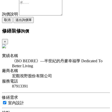
詢價說明
取消
送出詢價單
修繕裝修
詢價
×
實績名稱
《BO BEDRE》—半世紀的丹麥幸福學 Dedicated To
Better Living
廠商名稱
宏觀視野股份有限公司
服務電話
87913391
修繕需求
室內設計