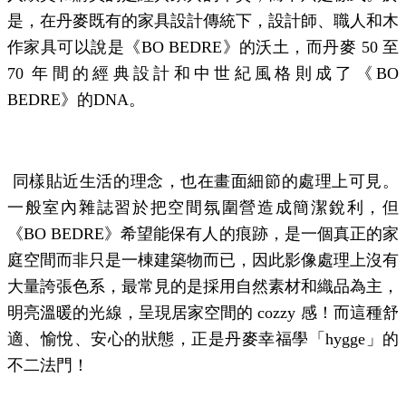
是，在丹麥既有的家具設計傳統下，設計師、職人和木
作家具可以說是《
BO BEDRE
》的沃土，而丹麥
50
至
70
年間的經典設計和中世紀風格則成了《
BO
BEDRE
》的
DNA
。
同樣貼近生活的理念，也在畫面細節的處理上可見。
一般室內雜誌習於把空間氛圍營造成簡潔銳利，但
《
BO BEDRE
》希望能保有人的痕跡，是一個真正的家
庭空間而非只是一棟建築物而已，因此影像處理上沒有
大量誇張色系，最常見的是採用自然素材和織品為主，
明亮溫暖的光線，呈現居家空間的
cozzy
感！而這種舒
適、愉悅、安心的狀態，正是丹麥幸福學「
hygge
」的
不二法門！