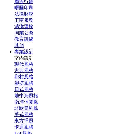
廣告行銷
曬圖印刷
法律財稅
工商服務
清潔運輸
同業公會
教育訓練
其他
專業設計
室內設計
現代風格
古典風格
鄉村風格
混搭風格
日式風格
地中海風格
南洋休閒風
北歐簡約風
美式風格
東方禪風
卡通風格
Loft風格