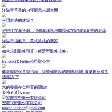
洋溢青草香的14坪愜意夾層空間
何謂舒適的建築？
好想住在海邊啊…12個海洋風房間讓你在家徜徉夏末的浪濤
洋溢幸福氣息！美式風格的新家
如何規劃裝修預算（經濟型裝修攻略）
Benedict＆Helfer公司辦公室
健康與環保意識抬頭，綠裝修掀起的翻轉浪潮!-康築創意綠生
活專訪 下
您的餐廳存亡與否的關鍵!
發佈者資訊
more
宏觀視野股份有限公司
taiwan.interior@gmail.com