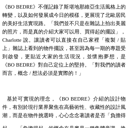
《
BO BEDRE
》不僅記錄了斯堪地那維亞生活風格上的
轉變，以及如何發展成今日的模樣，更展現了北歐居民
的美好生活實現路。「我們並不只是在雜誌上拍出美麗
的照片，而是真的介紹大家可以用、買得起的擺設」，
Charlotte
說。讓讀者可以直接在自己家裡「複製
/
貼
上」雜誌上看到的物件擺設，甚至因為每一期的專題受
到啟發，更貼近大家的生活現況，並懷抱夢想，是
《
BO BEDRE
》對自己定位上的堅持。「對我們的讀者
而言，概念
/
想法必須是實際的！」
基於可實現的理念，《
BO BEDRE
》介紹的設計物
件，有別於現行業界聚焦在高藝術性、收藏性的設計風
潮，而是在物件挑選時，心心念念著讀者是否「負擔得