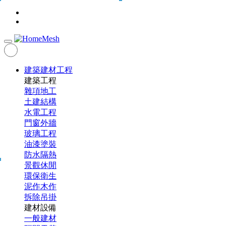
建築建材工程
建築工程
雜項地工
土建結構
水電工程
門窗外牆
玻璃工程
油漆塗裝
防水隔熱
景觀休閒
環保衛生
泥作木作
拆除吊掛
建材設備
一般建材