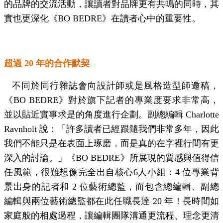
的品牌的交流活動，讓讀者對品牌更有共鳴的同時，其
實也更深化《
BO BEDRE
》在讀者心中的重要性。
超過
20
年的合作默契
不同於同行雜誌會向設計師或是風格造型師邀稿，
《
BO BEDRE
》對於旗下記者的專業度要求非常高，
並以貼近實事求是的角度進行企劃。副總編輯
Charlotte
Ravnholt
說：「許多讀者已經跟隨我們非常多年，因此
我們不能只是在表面上琢磨，而是真的在字裡行間有更
深入的討論。」《
BO BEDRE
》所展現的質感與值得信
任風範，很難想像完全出自核心
6
人小組：
4
位專業背
景出身的記者和
2
位藝術總監，而包含總編輯、副總
編輯與兩位藝術總監都在此任職長達
20
年！長時間如
家庭般的相處過程，讓編輯團隊溝通更流程、理念更清