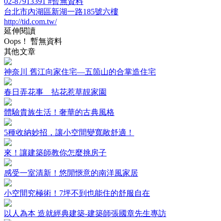
02-87913391 #暫無資料
台北市內湖區新湖一路185號六樓
http://tid.com.tw/
延伸閱讀
Oops！ 暫無資料
其他文章
神奈川 舊江向家住宅—五箇山的合掌造住宅
春日弄花事 拈花惹草靚家園
體驗貴族生活！奢華的古典風格
5種收納妙招，讓小空間變寬敞舒適！
來！讓建築師教你怎麼挑房子
感受一室清新！悠閒愜意的南洋風家居
小空間究極術！7坪不到也能住的舒服自在
以人為本 造就經典建築-建築師張國章先生專訪