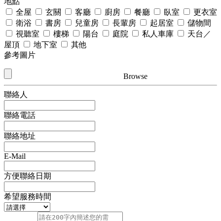
地點
全屋
玄關
客廳
廚房
餐廳
臥室
更衣室
衛浴
書房
兒童房
長輩房
起居室
儲物間
視聽室
樓梯
陽台
庭院
私人車庫
天台／
屋頂
地下室
其他
參考圖片
Browse
聯絡人
聯絡電話
聯絡地址
E-Mail
方便聯絡日期
希望服務時間