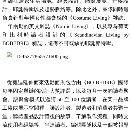
圍繞在居家生活場域、經典設計、國際展覽、丹麥設
計、耶誕特輯以及趨勢脈絡等。除此之外，團隊同時還
負責針對年輕女性都會感的《
Costume Living
》雜誌、
一年兩期的英文雜誌《
Nordic Living
》，以及專為荷蘭
和比利時讀者設計的《
Scandinavian Living by
BOBEDRE
》雜誌，還有不可或缺的耶誕節特輯。
從雜誌延伸而來活動面則包含由《
BO BEDRE
》團隊
每年固定舉辦的設計大獎評選，以及每月一次的讀者聚
會。該聚會模式以邀請
50
至
100
位讀者，在某一品牌
工廠或展示空間裡，讓設計者、製造者和消費者共聚一
堂，聽聽產品設計背後的故事、了解製作流程、同時交
流使用者經驗等。串連讀者、編輯團隊以及一個被報導