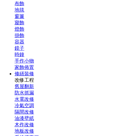
布飾
地毯
窗簾
寢飾
燈飾
掛飾
容器
鏡子
時鐘
手作小物
家飾佈置
修繕裝修
改修工程
舊屋翻新
防水抓漏
水電改修
冷氣空調
隔間改修
油漆壁紙
木作改修
地板改修