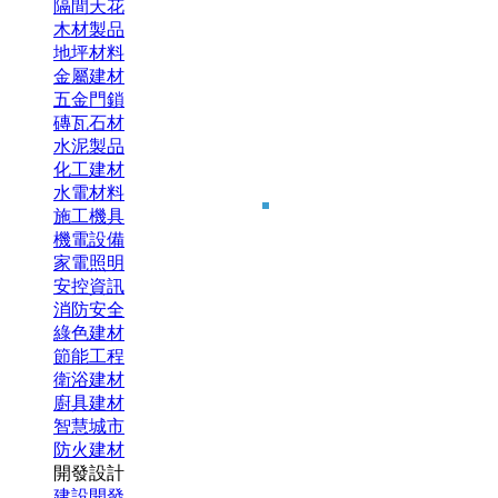
隔間天花
木材製品
地坪材料
金屬建材
五金門鎖
磚瓦石材
水泥製品
化工建材
水電材料
施工機具
機電設備
家電照明
安控資訊
消防安全
綠色建材
節能工程
衛浴建材
廚具建材
智慧城市
防火建材
開發設計
建設開發