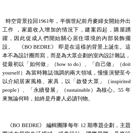
時空背景拉回
1961
年，
半個
世紀前丹麥婦女開始外出
工
作
，家庭收入增加的情況下，建案四起，購屋踴
躍，因此促成人們開始關心居住環境的內部裝飾擺
設。
《
BO BEDRE
》
即是在這樣的背景上誕生。這
本不為設計圈而寫，而是為大眾企劃的室內設計雜誌，
從最初以「如何做」（
how to do
）、「自己做」（
doit
yourself
）為當時雜誌強調的兩大領域，慢慢演變至今
以介紹居家風格、家具，以「啟發大眾」（
inspirited
people
）、「永續發展」（
sustainable
）為核心。
55
年
來無論何時，始終是丹麥人必讀刊物。
《
BO BEDRE
》
編輯團隊每年
12
期專題企劃，主題