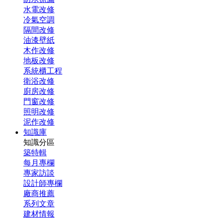
水電改修
冷氣空調
隔間改修
油漆壁紙
木作改修
地板改修
系統櫃工程
衛浴改修
廚房改修
門窗改修
照明改修
泥作改修
知識庫
知識分區
築特輯
每月專欄
專家訪談
設計師專欄
廠商推薦
系列文章
建材情報