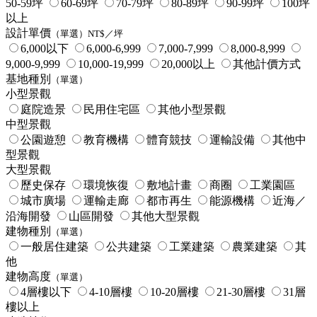
50-59坪
60-69坪
70-79坪
80-89坪
90-99坪
100坪
以上
設計單價
（單選）NT$／坪
6,000以下
6,000-6,999
7,000-7,999
8,000-8,999
9,000-9,999
10,000-19,999
20,000以上
其他計價方式
基地種別
（單選）
小型景觀
庭院造景
民用住宅區
其他小型景觀
中型景觀
公園遊憩
教育機構
體育競技
運輸設備
其他中
型景觀
大型景觀
歷史保存
環境恢復
敷地計畫
商圈
工業園區
城市廣場
運輸走廊
都市再生
能源機構
近海／
沿海開發
山區開發
其他大型景觀
建物種別
（單選）
一般居住建築
公共建築
工業建築
農業建築
其
他
建物高度
（單選）
4層樓以下
4-10層樓
10-20層樓
21-30層樓
31層
樓以上