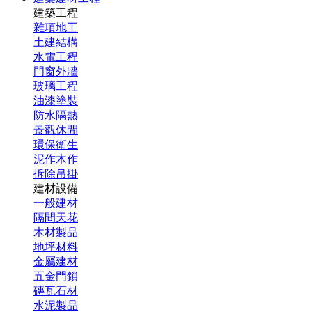
建築工程
雜項地工
土建結構
水電工程
門窗外牆
玻璃工程
油漆塗裝
防水隔熱
景觀休閒
環保衛生
泥作木作
拆除吊掛
建材設備
一般建材
隔間天花
木材製品
地坪材料
金屬建材
五金門鎖
磚瓦石材
水泥製品