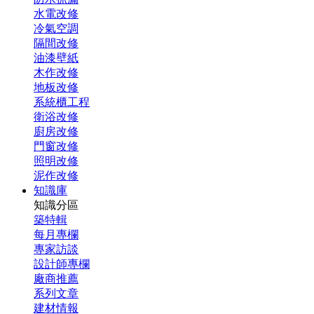
水電改修
冷氣空調
隔間改修
油漆壁紙
木作改修
地板改修
系統櫃工程
衛浴改修
廚房改修
門窗改修
照明改修
泥作改修
知識庫
知識分區
築特輯
每月專欄
專家訪談
設計師專欄
廠商推薦
系列文章
建材情報