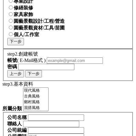
專業設計
修繕裝修
家具家飾
園藝景觀設計/工程/營造
園藝景觀資材/工具/苗圃
個人/工作室
下一步
step2.創建帳號
帳號
( E-Mail格式 )
密碼
上一步
下一步
step3.基本資料
所屬分類
公司名稱
聯絡人
公司統編