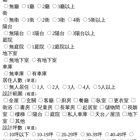
無廳
1廳
2廳
3廳以上
衛
無衛
1衛
2衛
3衛
4衛
5衛以上
陽台
無陽台
1陽台
2陽台
3陽台以上
庭院
無庭院
1庭院
2庭院以上
地下室
無地下室
有地下室
車庫
無車庫
有車庫
居住人數
（單選）
無人居住
1人
2人
3人
4人
5人以上
設計範圍
（複選）
全屋
玄關
客廳
廚房
餐廳
臥室
更衣室
衛浴
書房
兒童房
長輩房
起居室
儲物間
視聽
室
樓梯
陽台
庭院
私人車庫
天台／屋頂
地下
室
其他
設計坪數
（單選）
10坪以下
10-19坪
20-29坪
30-39坪
40-49坪