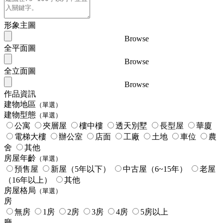
形象主圖
Browse
全平面圖
Browse
全立面圖
Browse
作品資訊
建物地區
（單選）
建物型態
（單選）
公寓
夾層屋
樓中樓
透天別墅
長型屋
華廈
電梯大樓
辦公室
店面
工廠
土地
車位
農
舍
其他
房屋年齡
（單選）
預售屋
新屋（5年以下）
中古屋（6~15年）
老屋
（16年以上）
其他
房屋格局
（單選）
房
無房
1房
2房
3房
4房
5房以上
廳