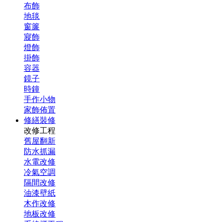
布飾
地毯
窗簾
寢飾
燈飾
掛飾
容器
鏡子
時鐘
手作小物
家飾佈置
修繕裝修
改修工程
舊屋翻新
防水抓漏
水電改修
冷氣空調
隔間改修
油漆壁紙
木作改修
地板改修