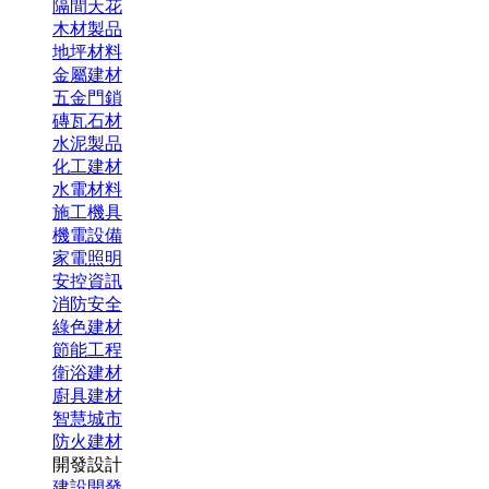
隔間天花
木材製品
地坪材料
金屬建材
五金門鎖
磚瓦石材
水泥製品
化工建材
水電材料
施工機具
機電設備
家電照明
安控資訊
消防安全
綠色建材
節能工程
衛浴建材
廚具建材
智慧城市
防火建材
開發設計
建設開發