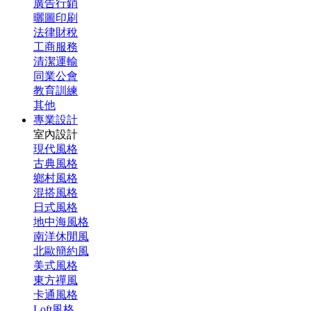
廣告行銷
曬圖印刷
法律財稅
工商服務
清潔運輸
同業公會
教育訓練
其他
專業設計
室內設計
現代風格
古典風格
鄉村風格
混搭風格
日式風格
地中海風格
南洋休閒風
北歐簡約風
美式風格
東方禪風
卡通風格
Loft風格