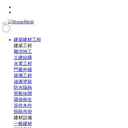
建築建材工程
建築工程
雜項地工
土建結構
水電工程
門窗外牆
玻璃工程
油漆塗裝
防水隔熱
景觀休閒
環保衛生
泥作木作
拆除吊掛
建材設備
一般建材