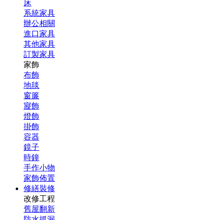
床
系統家具
辦公相關
進口家具
其他家具
訂製家具
家飾
布飾
地毯
窗簾
寢飾
燈飾
掛飾
容器
鏡子
時鐘
手作小物
家飾佈置
修繕裝修
改修工程
舊屋翻新
防水抓漏