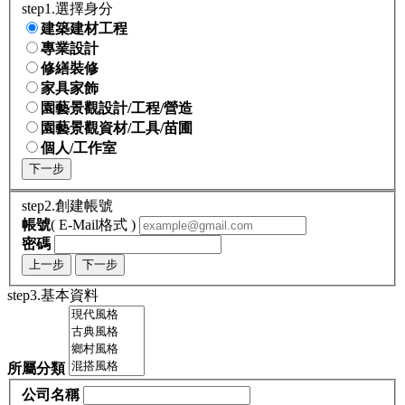
step1.選擇身分
建築建材工程
專業設計
修繕裝修
家具家飾
園藝景觀設計/工程/營造
園藝景觀資材/工具/苗圃
個人/工作室
下一步
step2.創建帳號
帳號
( E-Mail格式 )
密碼
上一步
下一步
step3.基本資料
所屬分類
公司名稱