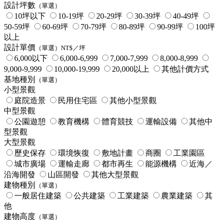
設計坪數
（單選）
10坪以下
10-19坪
20-29坪
30-39坪
40-49坪
50-59坪
60-69坪
70-79坪
80-89坪
90-99坪
100坪
以上
設計單價
（單選）NT$／坪
6,000以下
6,000-6,999
7,000-7,999
8,000-8,999
9,000-9,999
10,000-19,999
20,000以上
其他計價方式
基地種別
（單選）
小型景觀
庭院造景
民用住宅區
其他小型景觀
中型景觀
公園遊憩
教育機構
體育競技
運輸設備
其他中
型景觀
大型景觀
歷史保存
環境恢復
敷地計畫
商圈
工業園區
城市廣場
運輸走廊
都市再生
能源機構
近海／
沿海開發
山區開發
其他大型景觀
建物種別
（單選）
一般居住建築
公共建築
工業建築
農業建築
其
他
建物高度
（單選）