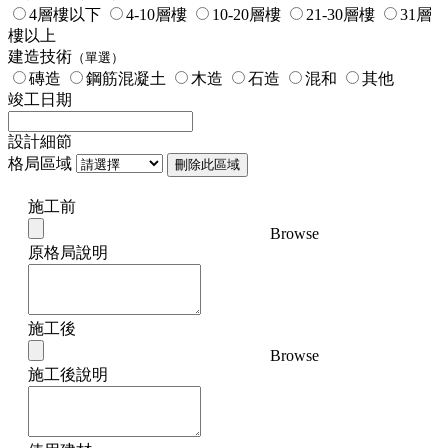
4層樓以下
4-10層樓
10-20層樓
21-30層樓
31層
樓以上
建造技術
（單選）
磚造
鋼筋混凝土
木造
石造
混和
其他
竣工日期
設計細節
格局區域
刪除此區域
施工前
Browse
原格局說明
施工後
Browse
施工後說明