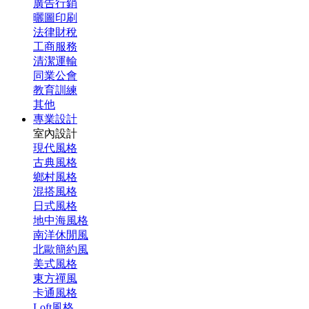
廣告行銷
曬圖印刷
法律財稅
工商服務
清潔運輸
同業公會
教育訓練
其他
專業設計
室內設計
現代風格
古典風格
鄉村風格
混搭風格
日式風格
地中海風格
南洋休閒風
北歐簡約風
美式風格
東方禪風
卡通風格
Loft風格