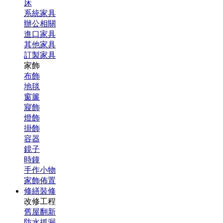
床
系統家具
辦公相關
進口家具
其他家具
訂製家具
家飾
布飾
地毯
窗簾
寢飾
燈飾
掛飾
容器
鏡子
時鐘
手作小物
家飾佈置
修繕裝修
改修工程
舊屋翻新
防水抓漏