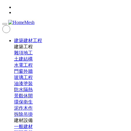
建築建材工程
建築工程
雜項地工
土建結構
水電工程
門窗外牆
玻璃工程
油漆塗裝
防水隔熱
景觀休閒
環保衛生
泥作木作
拆除吊掛
建材設備
一般建材