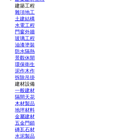
建築工程
雜項地工
土建結構
水電工程
門窗外牆
玻璃工程
油漆塗裝
防水隔熱
景觀休閒
環保衛生
泥作木作
拆除吊掛
建材設備
一般建材
隔間天花
木材製品
地坪材料
金屬建材
五金門鎖
磚瓦石材
水泥製品