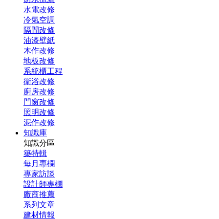
水電改修
冷氣空調
隔間改修
油漆壁紙
木作改修
地板改修
系統櫃工程
衛浴改修
廚房改修
門窗改修
照明改修
泥作改修
知識庫
知識分區
築特輯
每月專欄
專家訪談
設計師專欄
廠商推薦
系列文章
建材情報