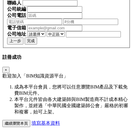
聯絡人
公司統編
公司電話
電子信箱
公司地址
上一步
完成
註冊成功
×
歡迎加入「
BIM
知識資源平台」
成為本平台會員，您將可以任意瀏覽BIM產品及下載免
費BIM元件。
本平台元件皆由各大建築師與BIM製造商不計成本精心
製作，並經過「中華民國全國建築師公會」嚴格的初審
和複審，始可上架。
填寫基本資料
繼續瀏覽本頁