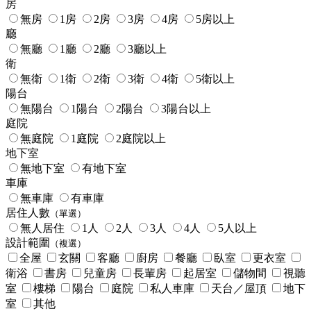
房
無房
1房
2房
3房
4房
5房以上
廳
無廳
1廳
2廳
3廳以上
衛
無衛
1衛
2衛
3衛
4衛
5衛以上
陽台
無陽台
1陽台
2陽台
3陽台以上
庭院
無庭院
1庭院
2庭院以上
地下室
無地下室
有地下室
車庫
無車庫
有車庫
居住人數
（單選）
無人居住
1人
2人
3人
4人
5人以上
設計範圍
（複選）
全屋
玄關
客廳
廚房
餐廳
臥室
更衣室
衛浴
書房
兒童房
長輩房
起居室
儲物間
視聽
室
樓梯
陽台
庭院
私人車庫
天台／屋頂
地下
室
其他