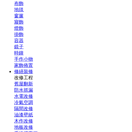
布飾
地毯
窗簾
寢飾
燈飾
掛飾
容器
鏡子
時鐘
手作小物
家飾佈置
修繕裝修
改修工程
舊屋翻新
防水抓漏
水電改修
冷氣空調
隔間改修
油漆壁紙
木作改修
地板改修