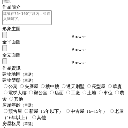
作品簡介
形象主圖
Browse
全平面圖
Browse
全立面圖
Browse
作品資訊
建物地區
（單選）
建物型態
（單選）
公寓
夾層屋
樓中樓
透天別墅
長型屋
華廈
電梯大樓
辦公室
店面
工廠
土地
車位
農
舍
其他
房屋年齡
（單選）
預售屋
新屋（5年以下）
中古屋（6~15年）
老屋
（16年以上）
其他
房屋格局
（單選）