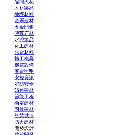
隔間天花
木材製品
地坪材料
金屬建材
五金門鎖
磚瓦石材
水泥製品
化工建材
水電材料
施工機具
機電設備
家電照明
安控資訊
消防安全
綠色建材
節能工程
衛浴建材
廚具建材
智慧城市
防火建材
開發設計
建設開發