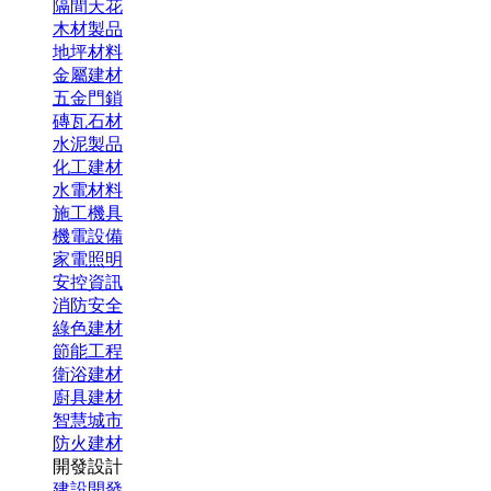
隔間天花
木材製品
地坪材料
金屬建材
五金門鎖
磚瓦石材
水泥製品
化工建材
水電材料
施工機具
機電設備
家電照明
安控資訊
消防安全
綠色建材
節能工程
衛浴建材
廚具建材
智慧城市
防火建材
開發設計
建設開發