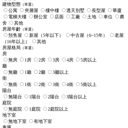
建物型態
（單選）
公寓
夾層屋
樓中樓
透天別墅
長型屋
華廈
電梯大樓
辦公室
店面
工廠
土地
車位
農
舍
其他
房屋年齡
（單選）
預售屋
新屋（5年以下）
中古屋（6~15年）
老屋
（16年以上）
其他
房屋格局
（單選）
房
無房
1房
2房
3房
4房
5房以上
廳
無廳
1廳
2廳
3廳以上
衛
無衛
1衛
2衛
3衛
4衛
5衛以上
陽台
無陽台
1陽台
2陽台
3陽台以上
庭院
無庭院
1庭院
2庭院以上
地下室
無地下室
有地下室
車庫