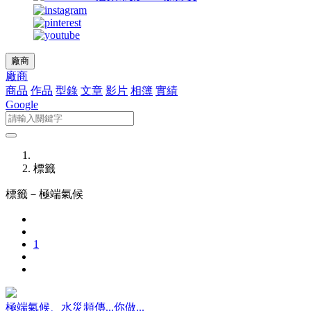
廠商
廠商
商品
作品
型錄
文章
影片
相簿
實績
Google
標籤
標籤－
極端氣候
1
極端氣候、水災頻傳...你做...