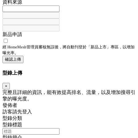
資料來源
新品申請
經 HomeMesh管理員審核無誤後，將自動刊登於「
新品上市
」專區，以增加
曝光率。
確認上傳
型錄上傳
×
完整且詳細的資訊，能有效提高排名、流量，以及增加搜尋引
擎的曝光度。
發佈者
訪客請先登入
型錄分類
型錄標題
型錄簡介