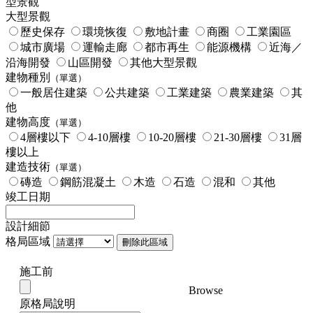
型景觀
大型景觀
歷史保存
環境恢復
敷地計畫
商圈
工業園區
城市廣場
運輸走廊
都市再生
能源機構
近海／
沿海開發
山區開發
其他大型景觀
建物種別
（單選）
一般居住建築
公共建築
工業建築
農業建築
其
他
建物高度
（單選）
4層樓以下
4-10層樓
10-20層樓
21-30層樓
31層
樓以上
建造技術
（單選）
磚造
鋼筋混凝土
木造
石造
混和
其他
竣工日期
設計細節
格局區域
刪除此區域
施工前
Browse
原格局說明