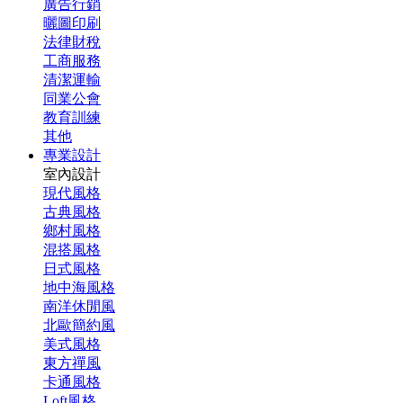
廣告行銷
曬圖印刷
法律財稅
工商服務
清潔運輸
同業公會
教育訓練
其他
專業設計
室內設計
現代風格
古典風格
鄉村風格
混搭風格
日式風格
地中海風格
南洋休閒風
北歐簡約風
美式風格
東方禪風
卡通風格
Loft風格