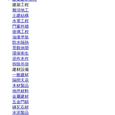
建築工程
雜項地工
土建結構
水電工程
門窗外牆
玻璃工程
油漆塗裝
防水隔熱
景觀休閒
環保衛生
泥作木作
拆除吊掛
建材設備
一般建材
隔間天花
木材製品
地坪材料
金屬建材
五金門鎖
磚瓦石材
水泥製品