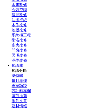
水電改修
冷氣空調
隔間改修
油漆壁紙
木作改修
地板改修
系統櫃工程
衛浴改修
廚房改修
門窗改修
照明改修
泥作改修
知識庫
知識分區
築特輯
每月專欄
專家訪談
設計師專欄
廠商推薦
系列文章
建材情報