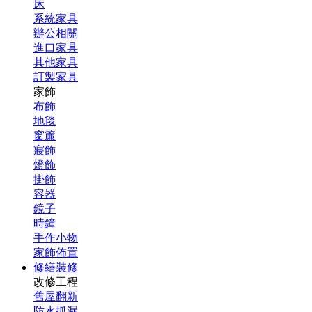
床
系統家具
辦公相關
進口家具
其他家具
訂製家具
家飾
布飾
地毯
窗簾
寢飾
燈飾
掛飾
容器
鏡子
時鐘
手作小物
家飾佈置
修繕裝修
改修工程
舊屋翻新
防水抓漏