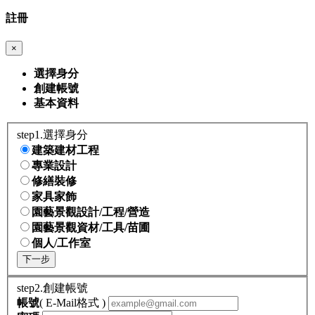
註冊
×
選擇身分
創建帳號
基本資料
step1.選擇身分
建築建材工程
專業設計
修繕裝修
家具家飾
園藝景觀設計/工程/營造
園藝景觀資材/工具/苗圃
個人/工作室
下一步
step2.創建帳號
帳號
( E-Mail格式 )