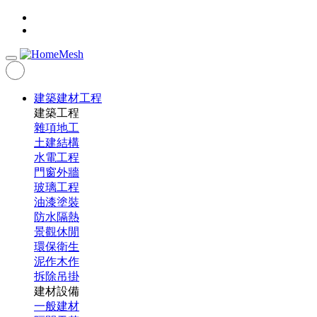
建築建材工程
建築工程
雜項地工
土建結構
水電工程
門窗外牆
玻璃工程
油漆塗裝
防水隔熱
景觀休閒
環保衛生
泥作木作
拆除吊掛
建材設備
一般建材