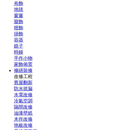
布飾
地毯
窗簾
寢飾
燈飾
掛飾
容器
鏡子
時鐘
手作小物
家飾佈置
修繕裝修
改修工程
舊屋翻新
防水抓漏
水電改修
冷氣空調
隔間改修
油漆壁紙
木作改修
地板改修