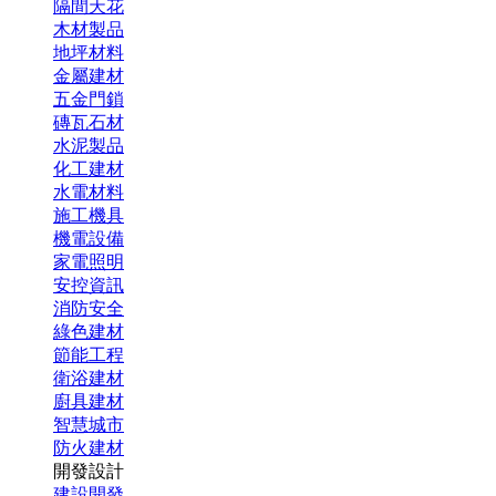
隔間天花
木材製品
地坪材料
金屬建材
五金門鎖
磚瓦石材
水泥製品
化工建材
水電材料
施工機具
機電設備
家電照明
安控資訊
消防安全
綠色建材
節能工程
衛浴建材
廚具建材
智慧城市
防火建材
開發設計
建設開發