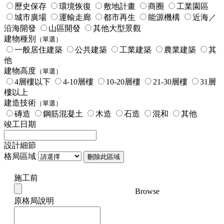
歷史保存
環境恢復
敷地計畫
商圈
工業園區
城市廣場
運輸走廊
都市再生
能源機構
近海／
沿海開發
山區開發
其他大型景觀
建物種別
（單選）
一般居住建築
公共建築
工業建築
農業建築
其
他
建物高度
（單選）
4層樓以下
4-10層樓
10-20層樓
21-30層樓
31層
樓以上
建造技術
（單選）
磚造
鋼筋混凝土
木造
石造
混和
其他
竣工日期
設計細節
格局區域
刪除此區域
施工前
Browse
原格局說明