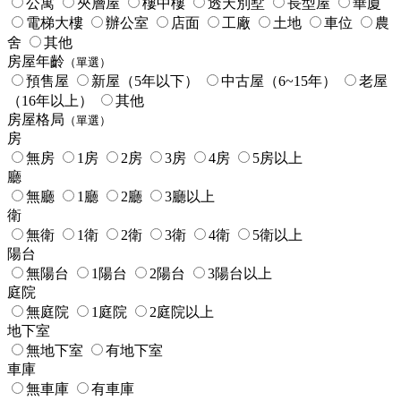
公寓
夾層屋
樓中樓
透天別墅
長型屋
華廈
電梯大樓
辦公室
店面
工廠
土地
車位
農
舍
其他
房屋年齡
（單選）
預售屋
新屋（5年以下）
中古屋（6~15年）
老屋
（16年以上）
其他
房屋格局
（單選）
房
無房
1房
2房
3房
4房
5房以上
廳
無廳
1廳
2廳
3廳以上
衛
無衛
1衛
2衛
3衛
4衛
5衛以上
陽台
無陽台
1陽台
2陽台
3陽台以上
庭院
無庭院
1庭院
2庭院以上
地下室
無地下室
有地下室
車庫
無車庫
有車庫