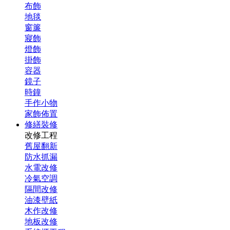
布飾
地毯
窗簾
寢飾
燈飾
掛飾
容器
鏡子
時鐘
手作小物
家飾佈置
修繕裝修
改修工程
舊屋翻新
防水抓漏
水電改修
冷氣空調
隔間改修
油漆壁紙
木作改修
地板改修