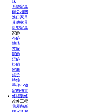
床
系統家具
辦公相關
進口家具
其他家具
訂製家具
家飾
布飾
地毯
窗簾
寢飾
燈飾
掛飾
容器
鏡子
時鐘
手作小物
家飾佈置
修繕裝修
改修工程
舊屋翻新
防水抓漏