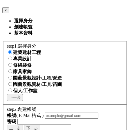
×
選擇身分
創建帳號
基本資料
step1.選擇身分
建築建材工程
專業設計
修繕裝修
家具家飾
園藝景觀設計/工程/營造
園藝景觀資材/工具/苗圃
個人/工作室
下一步
step2.創建帳號
帳號
( E-Mail格式 )
密碼
上一步
下一步