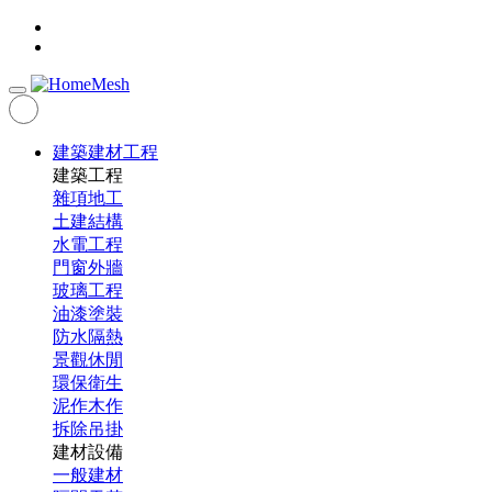
建築建材工程
建築工程
雜項地工
土建結構
水電工程
門窗外牆
玻璃工程
油漆塗裝
防水隔熱
景觀休閒
環保衛生
泥作木作
拆除吊掛
建材設備
一般建材