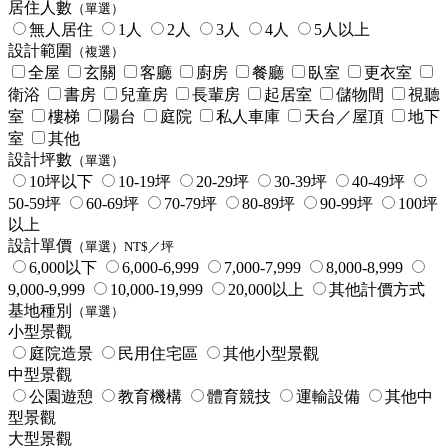
居住人數
（單選）
無人居住
1人
2人
3人
4人
5人以上
設計範圍
（複選）
全屋
玄關
客廳
廚房
餐廳
臥室
更衣室
衛浴
書房
兒童房
長輩房
起居室
儲物間
視聽
室
樓梯
陽台
庭院
私人車庫
天台／屋頂
地下
室
其他
設計坪數
（單選）
10坪以下
10-19坪
20-29坪
30-39坪
40-49坪
50-59坪
60-69坪
70-79坪
80-89坪
90-99坪
100坪
以上
設計單價
（單選）NT$／坪
6,000以下
6,000-6,999
7,000-7,999
8,000-8,999
9,000-9,999
10,000-19,999
20,000以上
其他計價方式
基地種別
（單選）
小型景觀
庭院造景
民用住宅區
其他小型景觀
中型景觀
公園遊憩
教育機構
體育競技
運輸設備
其他中
型景觀
大型景觀