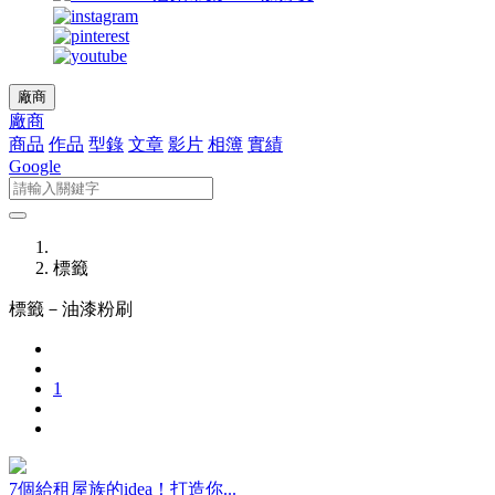
廠商
廠商
商品
作品
型錄
文章
影片
相簿
實績
Google
標籤
標籤－
油漆粉刷
1
7個給租屋族的idea！打造你...