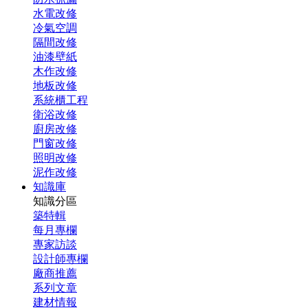
水電改修
冷氣空調
隔間改修
油漆壁紙
木作改修
地板改修
系統櫃工程
衛浴改修
廚房改修
門窗改修
照明改修
泥作改修
知識庫
知識分區
築特輯
每月專欄
專家訪談
設計師專欄
廠商推薦
系列文章
建材情報