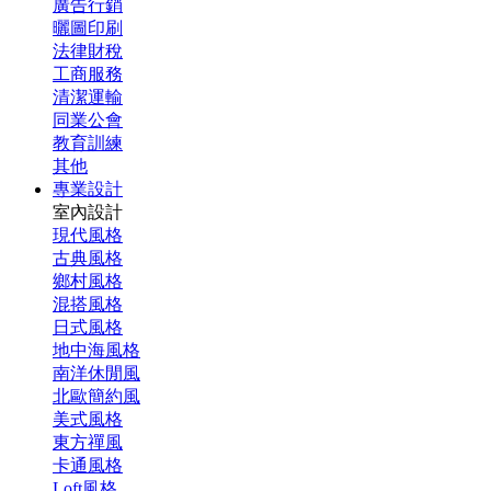
廣告行銷
曬圖印刷
法律財稅
工商服務
清潔運輸
同業公會
教育訓練
其他
專業設計
室內設計
現代風格
古典風格
鄉村風格
混搭風格
日式風格
地中海風格
南洋休閒風
北歐簡約風
美式風格
東方禪風
卡通風格
Loft風格