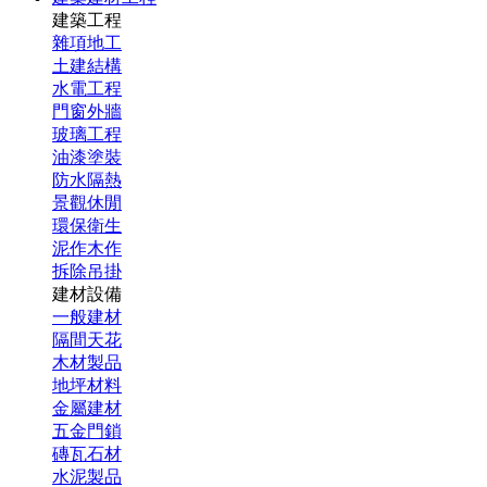
建築工程
雜項地工
土建結構
水電工程
門窗外牆
玻璃工程
油漆塗裝
防水隔熱
景觀休閒
環保衛生
泥作木作
拆除吊掛
建材設備
一般建材
隔間天花
木材製品
地坪材料
金屬建材
五金門鎖
磚瓦石材
水泥製品