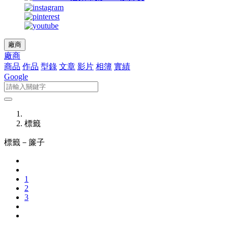
廠商
廠商
商品
作品
型錄
文章
影片
相簿
實績
Google
標籤
標籤－
簾子
1
2
3