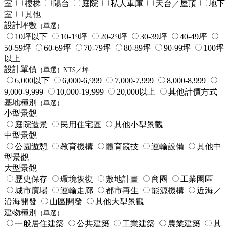
室
樓梯
陽台
庭院
私人車庫
天台／屋頂
地下
室
其他
設計坪數
（單選）
10坪以下
10-19坪
20-29坪
30-39坪
40-49坪
50-59坪
60-69坪
70-79坪
80-89坪
90-99坪
100坪
以上
設計單價
（單選）NT$／坪
6,000以下
6,000-6,999
7,000-7,999
8,000-8,999
9,000-9,999
10,000-19,999
20,000以上
其他計價方式
基地種別
（單選）
小型景觀
庭院造景
民用住宅區
其他小型景觀
中型景觀
公園遊憩
教育機構
體育競技
運輸設備
其他中
型景觀
大型景觀
歷史保存
環境恢復
敷地計畫
商圈
工業園區
城市廣場
運輸走廊
都市再生
能源機構
近海／
沿海開發
山區開發
其他大型景觀
建物種別
（單選）
一般居住建築
公共建築
工業建築
農業建築
其