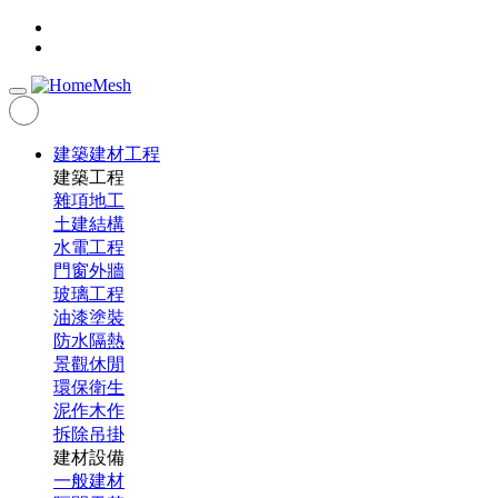
建築建材工程
建築工程
雜項地工
土建結構
水電工程
門窗外牆
玻璃工程
油漆塗裝
防水隔熱
景觀休閒
環保衛生
泥作木作
拆除吊掛
建材設備
一般建材