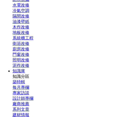
水電改修
冷氣空調
隔間改修
油漆壁紙
木作改修
地板改修
系統櫃工程
衛浴改修
廚房改修
門窗改修
照明改修
泥作改修
知識庫
知識分區
築特輯
每月專欄
專家訪談
設計師專欄
廠商推薦
系列文章
建材情報