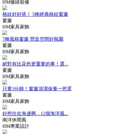
HM修繕裝修
格紋好好搭！ 5種經典格紋窗簾
窗簾
HM家具家飾
7種風格窗簾 營造空間好氛圍
窗簾
HM家具家飾
絕對有比花色更重要的事！選...
窗簾
HM家具家飾
只要3分鐘！窗簾清潔保養一把罩
窗簾
HM家具家飾
好想住在海邊啊…12個海洋風...
南洋休閒風
HM專業設計