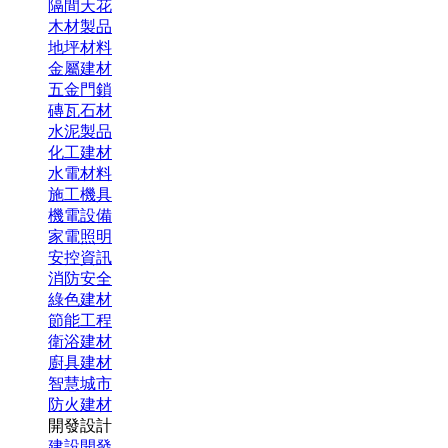
隔間天花
木材製品
地坪材料
金屬建材
五金門鎖
磚瓦石材
水泥製品
化工建材
水電材料
施工機具
機電設備
家電照明
安控資訊
消防安全
綠色建材
節能工程
衛浴建材
廚具建材
智慧城市
防火建材
開發設計
建設開發