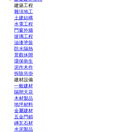
建築工程
雜項地工
土建結構
水電工程
門窗外牆
玻璃工程
油漆塗裝
防水隔熱
景觀休閒
環保衛生
泥作木作
拆除吊掛
建材設備
一般建材
隔間天花
木材製品
地坪材料
金屬建材
五金門鎖
磚瓦石材
水泥製品