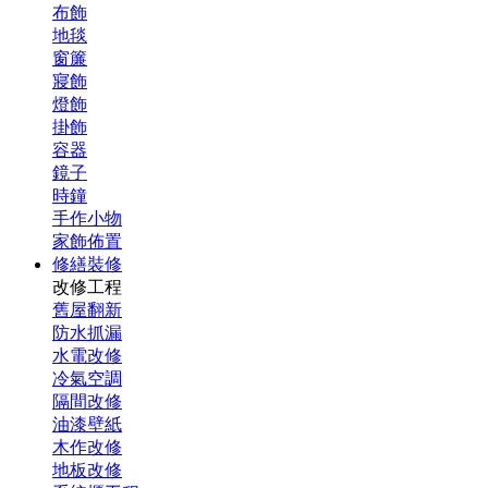
布飾
地毯
窗簾
寢飾
燈飾
掛飾
容器
鏡子
時鐘
手作小物
家飾佈置
修繕裝修
改修工程
舊屋翻新
防水抓漏
水電改修
冷氣空調
隔間改修
油漆壁紙
木作改修
地板改修