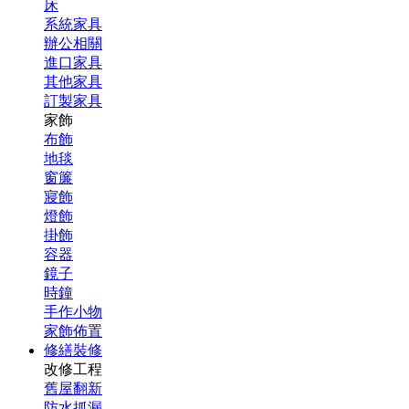
床
系統家具
辦公相關
進口家具
其他家具
訂製家具
家飾
布飾
地毯
窗簾
寢飾
燈飾
掛飾
容器
鏡子
時鐘
手作小物
家飾佈置
修繕裝修
改修工程
舊屋翻新
防水抓漏