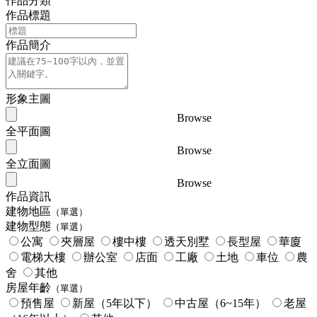
作品分類
作品標題
作品簡介
形象主圖
Browse
全平面圖
Browse
全立面圖
Browse
作品資訊
建物地區
（單選）
建物型態
（單選）
公寓
夾層屋
樓中樓
透天別墅
長型屋
華廈
電梯大樓
辦公室
店面
工廠
土地
車位
農
舍
其他
房屋年齡
（單選）
預售屋
新屋（5年以下）
中古屋（6~15年）
老屋