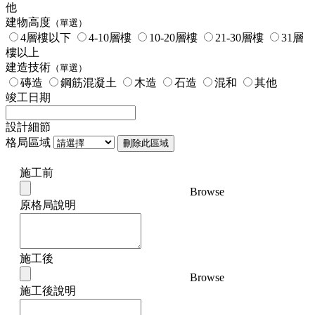
他
建物高度
（單選）
4層樓以下
4-10層樓
10-20層樓
21-30層樓
31層
樓以上
建造技術
（單選）
磚造
鋼筋混凝土
木造
石造
混和
其他
竣工日期
設計細節
格局區域
刪除此區域
施工前
Browse
原格局說明
施工後
Browse
施工後說明