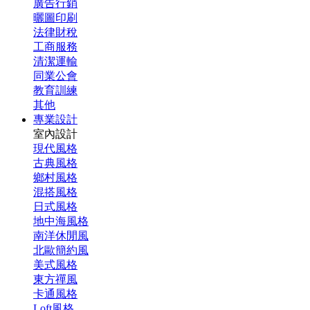
廣告行銷
曬圖印刷
法律財稅
工商服務
清潔運輸
同業公會
教育訓練
其他
專業設計
室內設計
現代風格
古典風格
鄉村風格
混搭風格
日式風格
地中海風格
南洋休閒風
北歐簡約風
美式風格
東方禪風
卡通風格
Loft風格