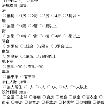
（16年以上）
其他
房屋格局
（單選）
房
無房
1房
2房
3房
4房
5房以上
廳
無廳
1廳
2廳
3廳以上
衛
無衛
1衛
2衛
3衛
4衛
5衛以上
陽台
無陽台
1陽台
2陽台
3陽台以上
庭院
無庭院
1庭院
2庭院以上
地下室
無地下室
有地下室
車庫
無車庫
有車庫
居住人數
（單選）
無人居住
1人
2人
3人
4人
5人以上
設計範圍
（複選）
全屋
玄關
客廳
廚房
餐廳
臥室
更衣室
衛浴
書房
兒童房
長輩房
起居室
儲物間
視聽