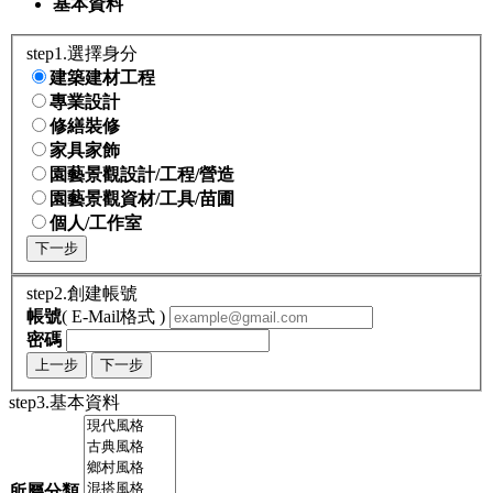
基本資料
step1.選擇身分
建築建材工程
專業設計
修繕裝修
家具家飾
園藝景觀設計/工程/營造
園藝景觀資材/工具/苗圃
個人/工作室
下一步
step2.創建帳號
帳號
( E-Mail格式 )
密碼
上一步
下一步
step3.基本資料
所屬分類