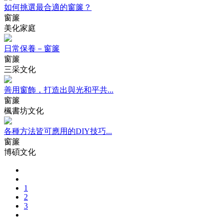
如何挑選最合適的窗簾？
窗簾
美化家庭
日常保養－窗簾
窗簾
三采文化
善用窗飾，打造出與光和平共...
窗簾
楓書坊文化
各種方法皆可應用的DIY技巧...
窗簾
博碩文化
1
2
3