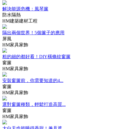
解決能源危機：風琴簾
防水隔熱
HM建築建材工程
隔出兩個世界！5個簾子的應用
屏風
HM家具家飾
粗的細的都好看！DIY橫條紋窗簾
窗簾
HM家具家飾
安裝窗簾前，你需要知道的4...
窗簾
HM家具家飾
選對窗簾種類，輕鬆打造高質...
窗簾
HM家具家飾
大白天也能睡得香甜！兼具遮...