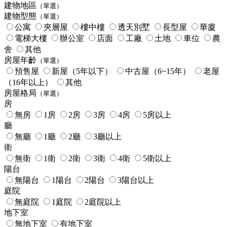
建物地區
（單選）
建物型態
（單選）
公寓
夾層屋
樓中樓
透天別墅
長型屋
華廈
電梯大樓
辦公室
店面
工廠
土地
車位
農
舍
其他
房屋年齡
（單選）
預售屋
新屋（5年以下）
中古屋（6~15年）
老屋
（16年以上）
其他
房屋格局
（單選）
房
無房
1房
2房
3房
4房
5房以上
廳
無廳
1廳
2廳
3廳以上
衛
無衛
1衛
2衛
3衛
4衛
5衛以上
陽台
無陽台
1陽台
2陽台
3陽台以上
庭院
無庭院
1庭院
2庭院以上
地下室
無地下室
有地下室