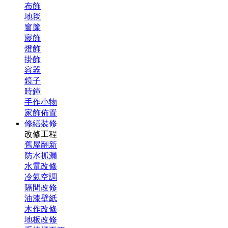
布飾
地毯
窗簾
寢飾
燈飾
掛飾
容器
鏡子
時鐘
手作小物
家飾佈置
修繕裝修
改修工程
舊屋翻新
防水抓漏
水電改修
冷氣空調
隔間改修
油漆壁紙
木作改修
地板改修