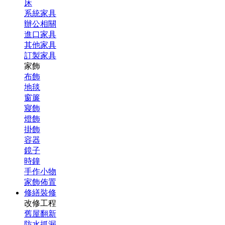
床
系統家具
辦公相關
進口家具
其他家具
訂製家具
家飾
布飾
地毯
窗簾
寢飾
燈飾
掛飾
容器
鏡子
時鐘
手作小物
家飾佈置
修繕裝修
改修工程
舊屋翻新
防水抓漏