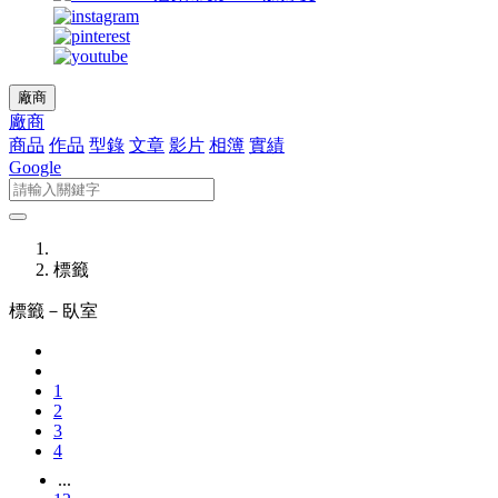
廠商
廠商
商品
作品
型錄
文章
影片
相簿
實績
Google
標籤
標籤－
臥室
1
2
3
4
...