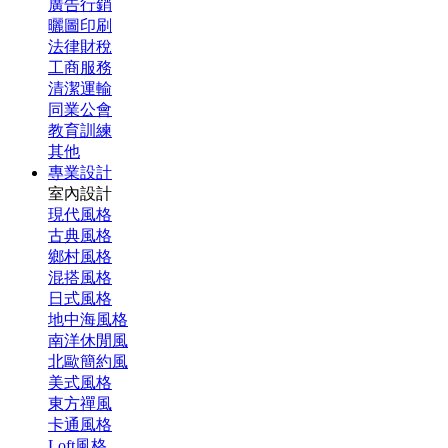
廣告行銷
曬圖印刷
法律財稅
工商服務
清潔運輸
同業公會
教育訓練
其他
專業設計
室內設計
現代風格
古典風格
鄉村風格
混搭風格
日式風格
地中海風格
南洋休閒風
北歐簡約風
美式風格
東方禪風
卡通風格
Loft風格