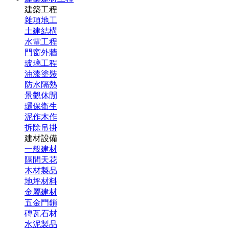
建築工程
雜項地工
土建結構
水電工程
門窗外牆
玻璃工程
油漆塗裝
防水隔熱
景觀休閒
環保衛生
泥作木作
拆除吊掛
建材設備
一般建材
隔間天花
木材製品
地坪材料
金屬建材
五金門鎖
磚瓦石材
水泥製品