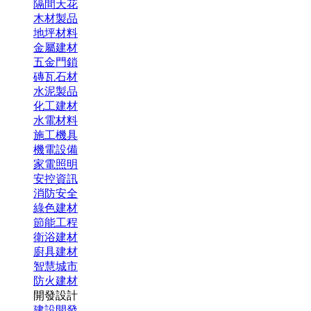
隔間天花
木材製品
地坪材料
金屬建材
五金門鎖
磚瓦石材
水泥製品
化工建材
水電材料
施工機具
機電設備
家電照明
安控資訊
消防安全
綠色建材
節能工程
衛浴建材
廚具建材
智慧城市
防火建材
開發設計
建設開發