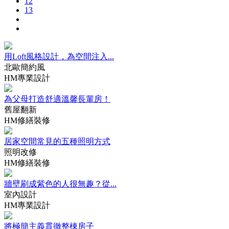
12
13
用Loft風格設計，為空間注入...
北歐簡約風
HM專業設計
為父母打造舒適溫馨長輩房！
舊屋翻新
HM修繕裝修
居家空間常見的五種照明方式​
照明改修
HM修繕裝修
牆壁刷成紫色的人很無趣？從...
室內設計
HM專業設計
將極簡主義貫徹整棟房子