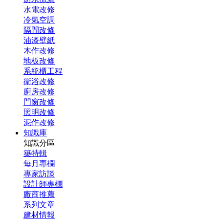
水電改修
冷氣空調
隔間改修
油漆壁紙
木作改修
地板改修
系統櫃工程
衛浴改修
廚房改修
門窗改修
照明改修
泥作改修
知識庫
知識分區
築特輯
每月專欄
專家訪談
設計師專欄
廠商推薦
系列文章
建材情報