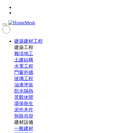
建築建材工程
建築工程
雜項地工
土建結構
水電工程
門窗外牆
玻璃工程
油漆塗裝
防水隔熱
景觀休閒
環保衛生
泥作木作
拆除吊掛
建材設備
一般建材