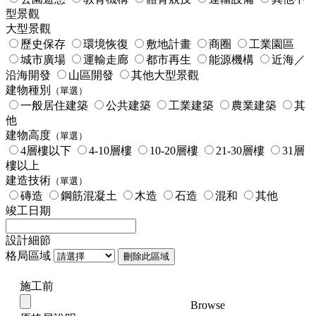
型景觀
大型景觀
歷史保存
環境恢復
敷地計畫
商圈
工業園區
城市廣場
運輸走廊
都市再生
能源機構
近海／
沿海開發
山區開發
其他大型景觀
建物種別
（單選）
一般居住建築
公共建築
工業建築
農業建築
其
他
建物高度
（單選）
4層樓以下
4-10層樓
10-20層樓
21-30層樓
31層
樓以上
建造技術
（單選）
磚造
鋼筋混凝土
木造
石造
混和
其他
竣工日期
設計細節
格局區域
刪除此區域
施工前
Browse