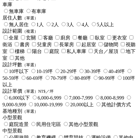
車庫
無車庫
有車庫
居住人數
（單選）
無人居住
1人
2人
3人
4人
5人以上
設計範圍
（複選）
全屋
玄關
客廳
廚房
餐廳
臥室
更衣室
衛浴
書房
兒童房
長輩房
起居室
儲物間
視聽
室
樓梯
陽台
庭院
私人車庫
天台／屋頂
地下
室
其他
設計坪數
（單選）
10坪以下
10-19坪
20-29坪
30-39坪
40-49坪
50-59坪
60-69坪
70-79坪
80-89坪
90-99坪
100坪
以上
設計單價
（單選）NT$／坪
6,000以下
6,000-6,999
7,000-7,999
8,000-8,999
9,000-9,999
10,000-19,999
20,000以上
其他計價方式
基地種別
（單選）
小型景觀
庭院造景
民用住宅區
其他小型景觀
中型景觀
公園遊憩
教育機構
體育競技
運輸設備
其他中