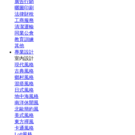
廣告行銷
曬圖印刷
法律財稅
工商服務
清潔運輸
同業公會
教育訓練
其他
專業設計
室內設計
現代風格
古典風格
鄉村風格
混搭風格
日式風格
地中海風格
南洋休閒風
北歐簡約風
美式風格
東方禪風
卡通風格
Loft風格