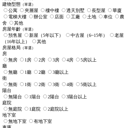
建物型態
（單選）
公寓
夾層屋
樓中樓
透天別墅
長型屋
華廈
電梯大樓
辦公室
店面
工廠
土地
車位
農
舍
其他
房屋年齡
（單選）
預售屋
新屋（5年以下）
中古屋（6~15年）
老屋
（16年以上）
其他
房屋格局
（單選）
房
無房
1房
2房
3房
4房
5房以上
廳
無廳
1廳
2廳
3廳以上
衛
無衛
1衛
2衛
3衛
4衛
5衛以上
陽台
無陽台
1陽台
2陽台
3陽台以上
庭院
無庭院
1庭院
2庭院以上
地下室
無地下室
有地下室
車庫