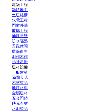
建築工程
雜項地工
土建結構
水電工程
門窗外牆
玻璃工程
油漆塗裝
防水隔熱
景觀休閒
環保衛生
泥作木作
拆除吊掛
建材設備
一般建材
隔間天花
木材製品
地坪材料
金屬建材
五金門鎖
磚瓦石材
水泥製品