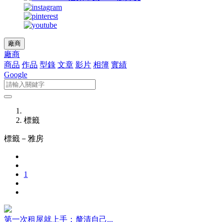
廠商
廠商
商品
作品
型錄
文章
影片
相簿
實績
Google
標籤
標籤－
雅房
1
第一次租屋就上手：釐清自己...