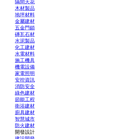
隔間天花
木材製品
地坪材料
金屬建材
五金門鎖
磚瓦石材
水泥製品
化工建材
水電材料
施工機具
機電設備
家電照明
安控資訊
消防安全
綠色建材
節能工程
衛浴建材
廚具建材
智慧城市
防火建材
開發設計
建設開發