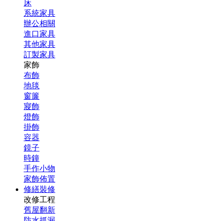
床
系統家具
辦公相關
進口家具
其他家具
訂製家具
家飾
布飾
地毯
窗簾
寢飾
燈飾
掛飾
容器
鏡子
時鐘
手作小物
家飾佈置
修繕裝修
改修工程
舊屋翻新
防水抓漏