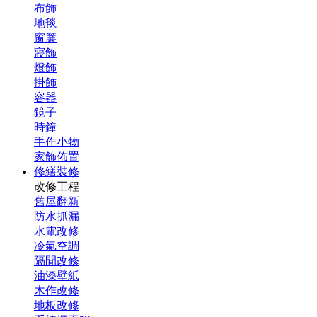
布飾
地毯
窗簾
寢飾
燈飾
掛飾
容器
鏡子
時鐘
手作小物
家飾佈置
修繕裝修
改修工程
舊屋翻新
防水抓漏
水電改修
冷氣空調
隔間改修
油漆壁紙
木作改修
地板改修