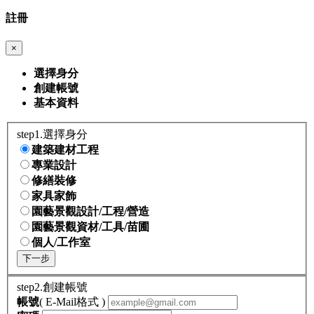
註冊
×
選擇身分
創建帳號
基本資料
step1.選擇身分
建築建材工程
專業設計
修繕裝修
家具家飾
園藝景觀設計/工程/營造
園藝景觀資材/工具/苗圃
個人/工作室
下一步
step2.創建帳號
帳號
( E-Mail格式 )