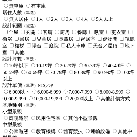
無車庫
有車庫
居住人數
（單選）
無人居住
1人
2人
3人
4人
5人以上
設計範圍
（複選）
全屋
玄關
客廳
廚房
餐廳
臥室
更衣室
衛浴
書房
兒童房
長輩房
起居室
儲物間
視聽
室
樓梯
陽台
庭院
私人車庫
天台／屋頂
地下
室
其他
設計坪數
（單選）
10坪以下
10-19坪
20-29坪
30-39坪
40-49坪
50-59坪
60-69坪
70-79坪
80-89坪
90-99坪
100坪
以上
設計單價
（單選）NT$／坪
6,000以下
6,000-6,999
7,000-7,999
8,000-8,999
9,000-9,999
10,000-19,999
20,000以上
其他計價方式
基地種別
（單選）
小型景觀
庭院造景
民用住宅區
其他小型景觀
中型景觀
公園遊憩
教育機構
體育競技
運輸設備
其他中