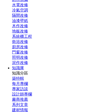
水電改修
冷氣空調
隔間改修
油漆壁紙
木作改修
地板改修
系統櫃工程
衛浴改修
廚房改修
門窗改修
照明改修
泥作改修
知識庫
知識分區
築特輯
每月專欄
專家訪談
設計師專欄
廠商推薦
系列文章
建材情報