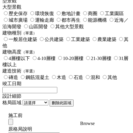
型景觀
大型景觀
歷史保存
環境恢復
敷地計畫
商圈
工業園區
城市廣場
運輸走廊
都市再生
能源機構
近海／
沿海開發
山區開發
其他大型景觀
建物種別
（單選）
一般居住建築
公共建築
工業建築
農業建築
其
他
建物高度
（單選）
4層樓以下
4-10層樓
10-20層樓
21-30層樓
31層
樓以上
建造技術
（單選）
磚造
鋼筋混凝土
木造
石造
混和
其他
竣工日期
設計細節
格局區域
刪除此區域
施工前
Browse
原格局說明