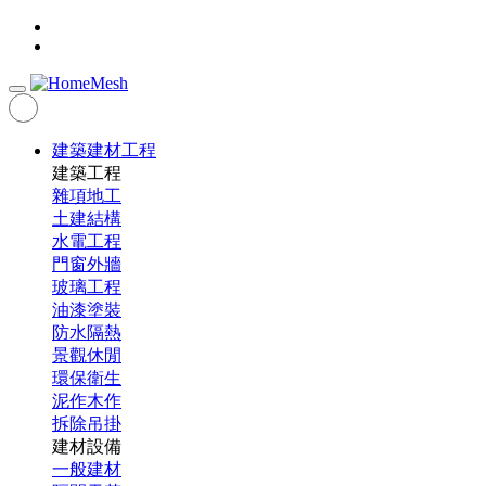
建築建材工程
建築工程
雜項地工
土建結構
水電工程
門窗外牆
玻璃工程
油漆塗裝
防水隔熱
景觀休閒
環保衛生
泥作木作
拆除吊掛
建材設備
一般建材