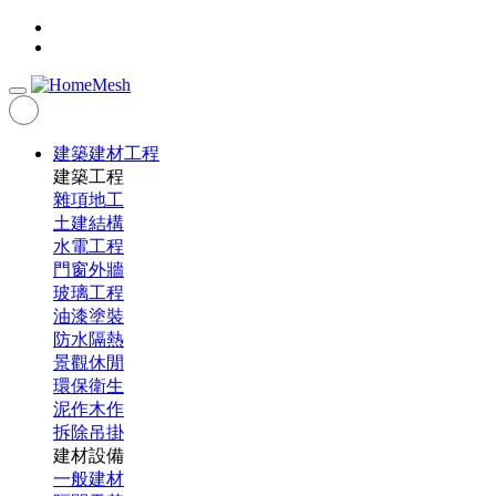
建築建材工程
建築工程
雜項地工
土建結構
水電工程
門窗外牆
玻璃工程
油漆塗裝
防水隔熱
景觀休閒
環保衛生
泥作木作
拆除吊掛
建材設備
一般建材