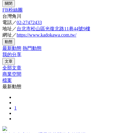
關閉
FB粉絲團
台灣角川
電話／
02-27472433
地址／
台北市松山區光復北路11巷44號9樓
網址／
https://www.kadokawa.com.tw/
動態
最新動態
熱門動態
我的分享
文章
全部文章
商業空間
檔案
最新動態
1