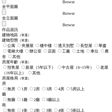
Browse
全平面圖
Browse
全立面圖
Browse
作品資訊
建物地區
（單選）
建物型態
（單選）
公寓
夾層屋
樓中樓
透天別墅
長型屋
華廈
電梯大樓
辦公室
店面
工廠
土地
車位
農
舍
其他
房屋年齡
（單選）
預售屋
新屋（5年以下）
中古屋（6~15年）
老屋
（16年以上）
其他
房屋格局
（單選）
房
無房
1房
2房
3房
4房
5房以上
廳
無廳
1廳
2廳
3廳以上
衛
無衛
1衛
2衛
3衛
4衛
5衛以上