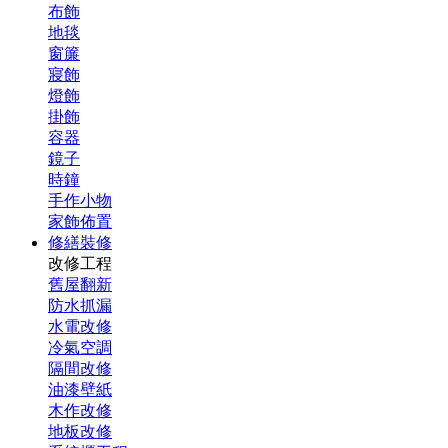
布飾
地毯
窗簾
寢飾
燈飾
掛飾
容器
鏡子
時鐘
手作小物
家飾佈置
修繕裝修
改修工程
舊屋翻新
防水抓漏
水電改修
冷氣空調
隔間改修
油漆壁紙
木作改修
地板改修