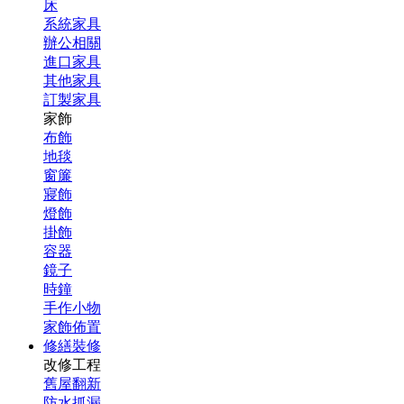
床
系統家具
辦公相關
進口家具
其他家具
訂製家具
家飾
布飾
地毯
窗簾
寢飾
燈飾
掛飾
容器
鏡子
時鐘
手作小物
家飾佈置
修繕裝修
改修工程
舊屋翻新
防水抓漏