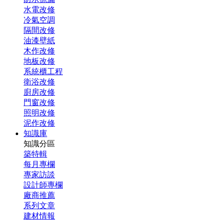
水電改修
冷氣空調
隔間改修
油漆壁紙
木作改修
地板改修
系統櫃工程
衛浴改修
廚房改修
門窗改修
照明改修
泥作改修
知識庫
知識分區
築特輯
每月專欄
專家訪談
設計師專欄
廠商推薦
系列文章
建材情報