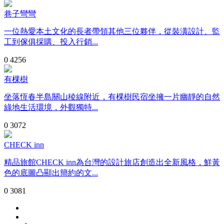
巷子彎彎
一位熱愛本土文化的長者帶領其他三位夥伴，從裝潢設計、監
工到傢俱採購、投入行銷...
0
4256
有棵樹
坐落恆春半島關山稜線附近，有棵樹民宿坐擁一片幽靜的自然
綠地生活環境，外觀獨特...
0
3072
CHECK inn
精品旅館CHECK inn為台灣的設計旅店創造出全新風格，鮮黃
色的底圖凸顯出簡約的文...
0
3081