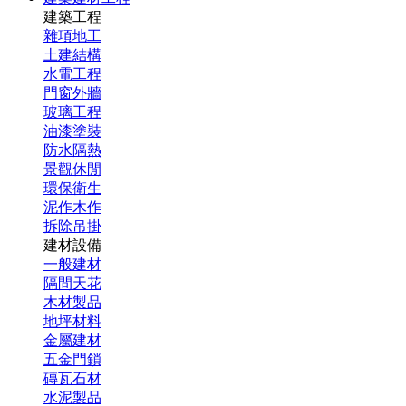
建築工程
雜項地工
土建結構
水電工程
門窗外牆
玻璃工程
油漆塗裝
防水隔熱
景觀休閒
環保衛生
泥作木作
拆除吊掛
建材設備
一般建材
隔間天花
木材製品
地坪材料
金屬建材
五金門鎖
磚瓦石材
水泥製品