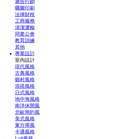
廣告行銷
曬圖印刷
法律財稅
工商服務
清潔運輸
同業公會
教育訓練
其他
專業設計
室內設計
現代風格
古典風格
鄉村風格
混搭風格
日式風格
地中海風格
南洋休閒風
北歐簡約風
美式風格
東方禪風
卡通風格
Loft風格