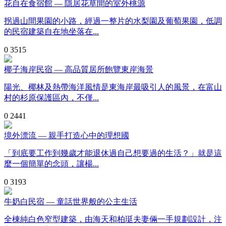
花自在食宿館 — 隱居花草間的室外桃源
拐過山間果園的小路，經過一整片的水梨園及葡萄果園，低調
的民宿建築自在地坐落在...
0
3515
椰子海岸民宿 — 高品質居所飽覽東岸海景
陽光、椰林及熱帶海洋風情是東海岸最吸引人的風景，在富山
村的杉原保護區內，不僅...
0
2441
境外漂流 — 親手打造心中的理想國
「到底要工作到幾歲才能退休過自己想要過的生活？」就是這
麼一個簡單的念頭，讓楊...
0
3193
牛奶白民宿 — 童話世界般的公主生活
全棟純白色窄型建築，由海天和柏珽夫妻倆一手規劃設計，注