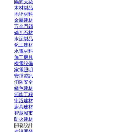
隔間天花
木材製品
地坪材料
金屬建材
五金門鎖
磚瓦石材
水泥製品
化工建材
水電材料
施工機具
機電設備
家電照明
安控資訊
消防安全
綠色建材
節能工程
衛浴建材
廚具建材
智慧城市
防火建材
開發設計
建設開發