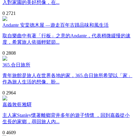
入對家園的美好想像，在...
0
2721
Andante 安棠德木屋 —遊走百年古蹟品味和風生活
取自樂曲中有著「行板」之意的Andante，代表稍微緩慢的速
度，希冀旅人依循輕鬆節...
0
2808
365.合日旅所
青年旅館是旅人在世界各地的家，365.合日旅所希望以「家」
作為旅人生活的想像。盼...
0
2964
嘉義敦藍雅驛
主人家Stanley懷著離鄉背井多年的遊子情懷 ，回到嘉義從小
生長的家鄉，尋回旅人內...
0
4609