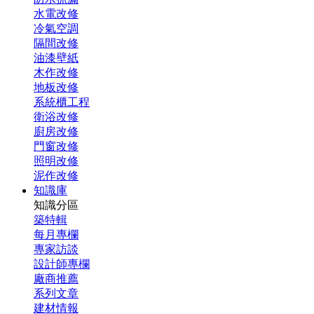
水電改修
冷氣空調
隔間改修
油漆壁紙
木作改修
地板改修
系統櫃工程
衛浴改修
廚房改修
門窗改修
照明改修
泥作改修
知識庫
知識分區
築特輯
每月專欄
專家訪談
設計師專欄
廠商推薦
系列文章
建材情報