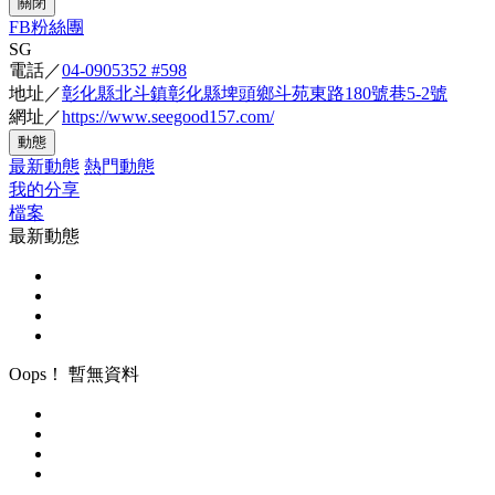
關閉
FB粉絲團
SG
電話／
04-0905352 #598
地址／
彰化縣北斗鎮彰化縣埤頭鄉斗苑東路180號巷5-2號
網址／
https://www.seegood157.com/
動態
最新動態
熱門動態
我的分享
檔案
最新動態
Oops！ 暫無資料