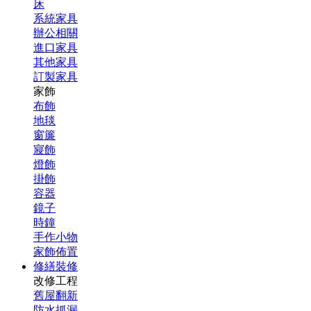
床
系統家具
辦公相關
進口家具
其他家具
訂製家具
家飾
布飾
地毯
窗簾
寢飾
燈飾
掛飾
容器
鏡子
時鐘
手作小物
家飾佈置
修繕裝修
改修工程
舊屋翻新
防水抓漏