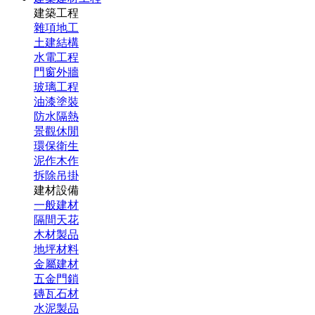
建築工程
雜項地工
土建結構
水電工程
門窗外牆
玻璃工程
油漆塗裝
防水隔熱
景觀休閒
環保衛生
泥作木作
拆除吊掛
建材設備
一般建材
隔間天花
木材製品
地坪材料
金屬建材
五金門鎖
磚瓦石材
水泥製品