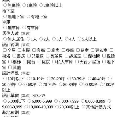
無庭院
1庭院
2庭院以上
地下室
無地下室
有地下室
車庫
無車庫
有車庫
居住人數
（單選）
無人居住
1人
2人
3人
4人
5人以上
設計範圍
（複選）
全屋
玄關
客廳
廚房
餐廳
臥室
更衣室
衛浴
書房
兒童房
長輩房
起居室
儲物間
視聽
室
樓梯
陽台
庭院
私人車庫
天台／屋頂
地下
室
其他
設計坪數
（單選）
10坪以下
10-19坪
20-29坪
30-39坪
40-49坪
50-59坪
60-69坪
70-79坪
80-89坪
90-99坪
100坪
以上
設計單價
（單選）NT$／坪
6,000以下
6,000-6,999
7,000-7,999
8,000-8,999
9,000-9,999
10,000-19,999
20,000以上
其他計價方式
基地種別
（單選）