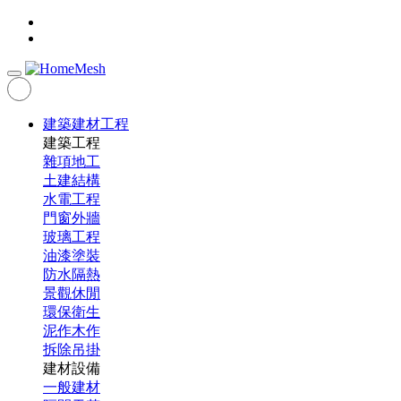
建築建材工程
建築工程
雜項地工
土建結構
水電工程
門窗外牆
玻璃工程
油漆塗裝
防水隔熱
景觀休閒
環保衛生
泥作木作
拆除吊掛
建材設備
一般建材