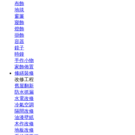
布飾
地毯
窗簾
寢飾
燈飾
掛飾
容器
鏡子
時鐘
手作小物
家飾佈置
修繕裝修
改修工程
舊屋翻新
防水抓漏
水電改修
冷氣空調
隔間改修
油漆壁紙
木作改修
地板改修