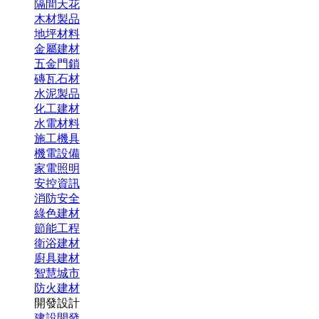
隔間天花
木材製品
地坪材料
金屬建材
五金門鎖
磚瓦石材
水泥製品
化工建材
水電材料
施工機具
機電設備
家電照明
安控資訊
消防安全
綠色建材
節能工程
衛浴建材
廚具建材
智慧城市
防火建材
開發設計
建設開發