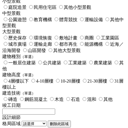
小型景觀
庭院造景
民用住宅區
其他小型景觀
中型景觀
公園遊憩
教育機構
體育競技
運輸設備
其他中
型景觀
大型景觀
歷史保存
環境恢復
敷地計畫
商圈
工業園區
城市廣場
運輸走廊
都市再生
能源機構
近海／
沿海開發
山區開發
其他大型景觀
建物種別
（單選）
一般居住建築
公共建築
工業建築
農業建築
其
他
建物高度
（單選）
4層樓以下
4-10層樓
10-20層樓
21-30層樓
31層
樓以上
建造技術
（單選）
磚造
鋼筋混凝土
木造
石造
混和
其他
竣工日期
設計細節
格局區域
刪除此區域