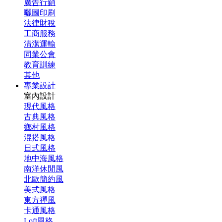
廣告行銷
曬圖印刷
法律財稅
工商服務
清潔運輸
同業公會
教育訓練
其他
專業設計
室內設計
現代風格
古典風格
鄉村風格
混搭風格
日式風格
地中海風格
南洋休閒風
北歐簡約風
美式風格
東方禪風
卡通風格
Loft風格