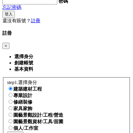
密碼
忘記密碼
登入
還沒有賬號？
註冊
註冊
×
選擇身分
創建帳號
基本資料
step1.選擇身分
建築建材工程
專業設計
修繕裝修
家具家飾
園藝景觀設計/工程/營造
園藝景觀資材/工具/苗圃
個人/工作室