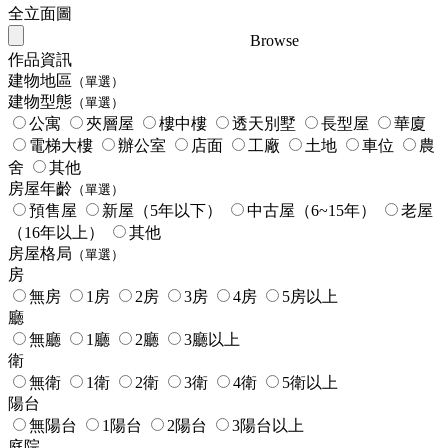
全立面圖
Browse
作品資訊
建物地區
（單選）
建物型態
（單選）
公寓
夾層屋
樓中樓
透天別墅
長型屋
華廈
電梯大樓
辦公室
店面
工廠
土地
車位
農
舍
其他
房屋年齡
（單選）
預售屋
新屋（5年以下）
中古屋（6~15年）
老屋
（16年以上）
其他
房屋格局
（單選）
房
無房
1房
2房
3房
4房
5房以上
廳
無廳
1廳
2廳
3廳以上
衛
無衛
1衛
2衛
3衛
4衛
5衛以上
陽台
無陽台
1陽台
2陽台
3陽台以上
庭院