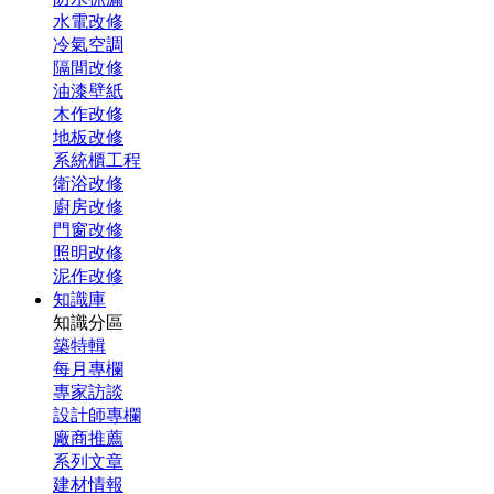
水電改修
冷氣空調
隔間改修
油漆壁紙
木作改修
地板改修
系統櫃工程
衛浴改修
廚房改修
門窗改修
照明改修
泥作改修
知識庫
知識分區
築特輯
每月專欄
專家訪談
設計師專欄
廠商推薦
系列文章
建材情報