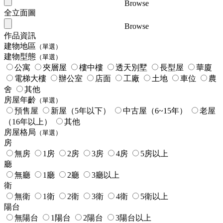
Browse
全立面圖
Browse
作品資訊
建物地區
（單選）
建物型態
（單選）
公寓
夾層屋
樓中樓
透天別墅
長型屋
華廈
電梯大樓
辦公室
店面
工廠
土地
車位
農
舍
其他
房屋年齡
（單選）
預售屋
新屋（5年以下）
中古屋（6~15年）
老屋
（16年以上）
其他
房屋格局
（單選）
房
無房
1房
2房
3房
4房
5房以上
廳
無廳
1廳
2廳
3廳以上
衛
無衛
1衛
2衛
3衛
4衛
5衛以上
陽台
無陽台
1陽台
2陽台
3陽台以上