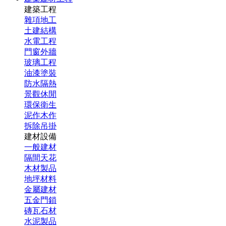
建築工程
雜項地工
土建結構
水電工程
門窗外牆
玻璃工程
油漆塗裝
防水隔熱
景觀休閒
環保衛生
泥作木作
拆除吊掛
建材設備
一般建材
隔間天花
木材製品
地坪材料
金屬建材
五金門鎖
磚瓦石材
水泥製品