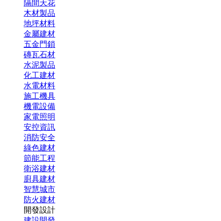
隔間天花
木材製品
地坪材料
金屬建材
五金門鎖
磚瓦石材
水泥製品
化工建材
水電材料
施工機具
機電設備
家電照明
安控資訊
消防安全
綠色建材
節能工程
衛浴建材
廚具建材
智慧城市
防火建材
開發設計
建設開發