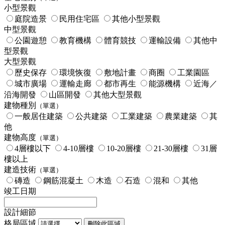
小型景觀
庭院造景
民用住宅區
其他小型景觀
中型景觀
公園遊憩
教育機構
體育競技
運輸設備
其他中
型景觀
大型景觀
歷史保存
環境恢復
敷地計畫
商圈
工業園區
城市廣場
運輸走廊
都市再生
能源機構
近海／
沿海開發
山區開發
其他大型景觀
建物種別
（單選）
一般居住建築
公共建築
工業建築
農業建築
其
他
建物高度
（單選）
4層樓以下
4-10層樓
10-20層樓
21-30層樓
31層
樓以上
建造技術
（單選）
磚造
鋼筋混凝土
木造
石造
混和
其他
竣工日期
設計細節
格局區域
刪除此區域