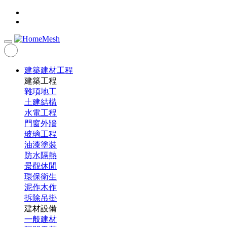
建築建材工程
建築工程
雜項地工
土建結構
水電工程
門窗外牆
玻璃工程
油漆塗裝
防水隔熱
景觀休閒
環保衛生
泥作木作
拆除吊掛
建材設備
一般建材