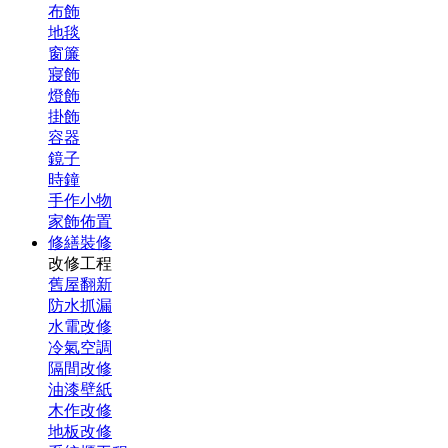
布飾
地毯
窗簾
寢飾
燈飾
掛飾
容器
鏡子
時鐘
手作小物
家飾佈置
修繕裝修
改修工程
舊屋翻新
防水抓漏
水電改修
冷氣空調
隔間改修
油漆壁紙
木作改修
地板改修