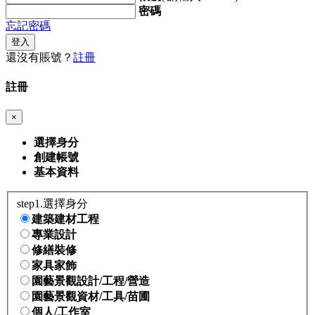
密碼
忘記密碼
登入
還沒有賬號？
註冊
註冊
×
選擇身分
創建帳號
基本資料
step1.選擇身分
建築建材工程
專業設計
修繕裝修
家具家飾
園藝景觀設計/工程/營造
園藝景觀資材/工具/苗圃
個人/工作室