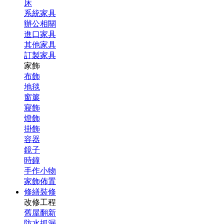
床
系統家具
辦公相關
進口家具
其他家具
訂製家具
家飾
布飾
地毯
窗簾
寢飾
燈飾
掛飾
容器
鏡子
時鐘
手作小物
家飾佈置
修繕裝修
改修工程
舊屋翻新
防水抓漏