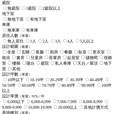
庭院
無庭院
1庭院
2庭院以上
地下室
無地下室
有地下室
車庫
無車庫
有車庫
居住人數
（單選）
無人居住
1人
2人
3人
4人
5人以上
設計範圍
（複選）
全屋
玄關
客廳
廚房
餐廳
臥室
更衣室
衛浴
書房
兒童房
長輩房
起居室
儲物間
視聽
室
樓梯
陽台
庭院
私人車庫
天台／屋頂
地下
室
其他
設計坪數
（單選）
10坪以下
10-19坪
20-29坪
30-39坪
40-49坪
50-59坪
60-69坪
70-79坪
80-89坪
90-99坪
100坪
以上
設計單價
（單選）NT$／坪
6,000以下
6,000-6,999
7,000-7,999
8,000-8,999
9,000-9,999
10,000-19,999
20,000以上
其他計價方式
基地種別
（單選）