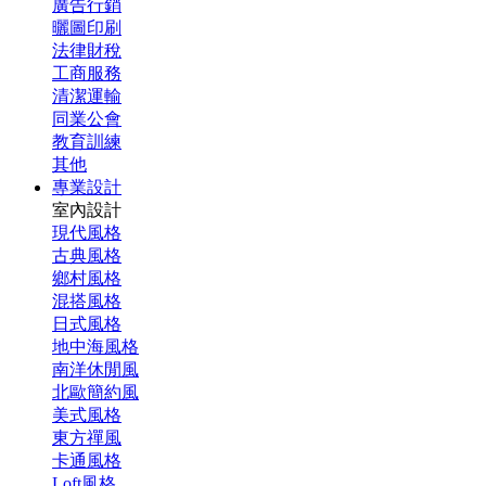
廣告行銷
曬圖印刷
法律財稅
工商服務
清潔運輸
同業公會
教育訓練
其他
專業設計
室內設計
現代風格
古典風格
鄉村風格
混搭風格
日式風格
地中海風格
南洋休閒風
北歐簡約風
美式風格
東方禪風
卡通風格
Loft風格