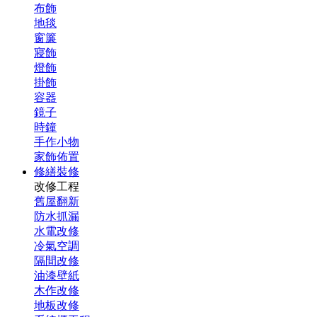
布飾
地毯
窗簾
寢飾
燈飾
掛飾
容器
鏡子
時鐘
手作小物
家飾佈置
修繕裝修
改修工程
舊屋翻新
防水抓漏
水電改修
冷氣空調
隔間改修
油漆壁紙
木作改修
地板改修