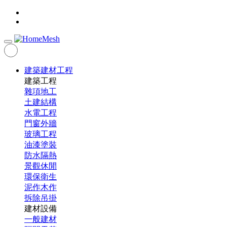
建築建材工程
建築工程
雜項地工
土建結構
水電工程
門窗外牆
玻璃工程
油漆塗裝
防水隔熱
景觀休閒
環保衛生
泥作木作
拆除吊掛
建材設備
一般建材