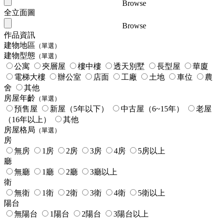
Browse
全立面圖
Browse
作品資訊
建物地區
（單選）
建物型態
（單選）
公寓
夾層屋
樓中樓
透天別墅
長型屋
華廈
電梯大樓
辦公室
店面
工廠
土地
車位
農
舍
其他
房屋年齡
（單選）
預售屋
新屋（5年以下）
中古屋（6~15年）
老屋
（16年以上）
其他
房屋格局
（單選）
房
無房
1房
2房
3房
4房
5房以上
廳
無廳
1廳
2廳
3廳以上
衛
無衛
1衛
2衛
3衛
4衛
5衛以上
陽台
無陽台
1陽台
2陽台
3陽台以上