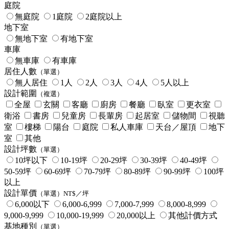
庭院
無庭院
1庭院
2庭院以上
地下室
無地下室
有地下室
車庫
無車庫
有車庫
居住人數
（單選）
無人居住
1人
2人
3人
4人
5人以上
設計範圍
（複選）
全屋
玄關
客廳
廚房
餐廳
臥室
更衣室
衛浴
書房
兒童房
長輩房
起居室
儲物間
視聽
室
樓梯
陽台
庭院
私人車庫
天台／屋頂
地下
室
其他
設計坪數
（單選）
10坪以下
10-19坪
20-29坪
30-39坪
40-49坪
50-59坪
60-69坪
70-79坪
80-89坪
90-99坪
100坪
以上
設計單價
（單選）NT$／坪
6,000以下
6,000-6,999
7,000-7,999
8,000-8,999
9,000-9,999
10,000-19,999
20,000以上
其他計價方式
基地種別
（單選）