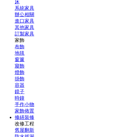
床
系統家具
辦公相關
進口家具
其他家具
訂製家具
家飾
布飾
地毯
窗簾
寢飾
燈飾
掛飾
容器
鏡子
時鐘
手作小物
家飾佈置
修繕裝修
改修工程
舊屋翻新
防水抓漏