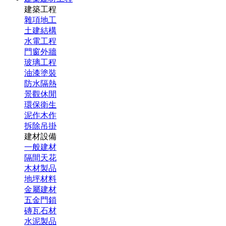
建築工程
雜項地工
土建結構
水電工程
門窗外牆
玻璃工程
油漆塗裝
防水隔熱
景觀休閒
環保衛生
泥作木作
拆除吊掛
建材設備
一般建材
隔間天花
木材製品
地坪材料
金屬建材
五金門鎖
磚瓦石材
水泥製品