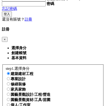
密碼
忘記密碼
登入
還沒有賬號？
註冊
註冊
×
選擇身分
創建帳號
基本資料
step1.選擇身分
建築建材工程
專業設計
修繕裝修
家具家飾
園藝景觀設計/工程/營造
園藝景觀資材/工具/苗圃
個人/工作室