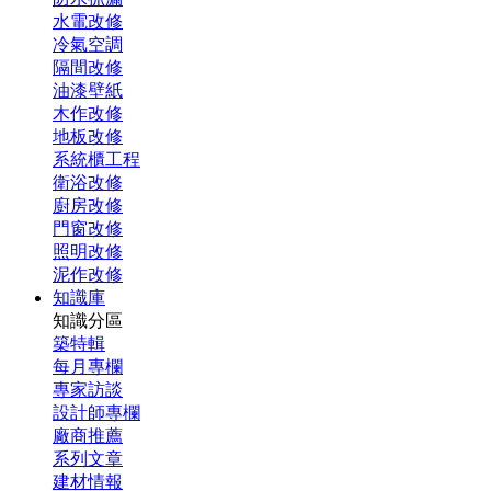
水電改修
冷氣空調
隔間改修
油漆壁紙
木作改修
地板改修
系統櫃工程
衛浴改修
廚房改修
門窗改修
照明改修
泥作改修
知識庫
知識分區
築特輯
每月專欄
專家訪談
設計師專欄
廠商推薦
系列文章
建材情報