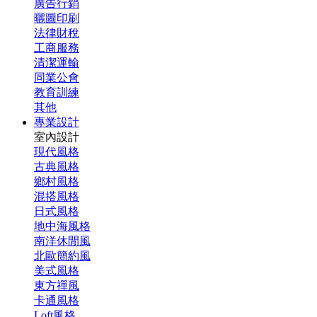
廣告行銷
曬圖印刷
法律財稅
工商服務
清潔運輸
同業公會
教育訓練
其他
專業設計
室內設計
現代風格
古典風格
鄉村風格
混搭風格
日式風格
地中海風格
南洋休閒風
北歐簡約風
美式風格
東方禪風
卡通風格
Loft風格