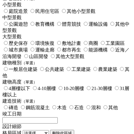
小型景觀
庭院造景
民用住宅區
其他小型景觀
中型景觀
公園遊憩
教育機構
體育競技
運輸設備
其他中
型景觀
大型景觀
歷史保存
環境恢復
敷地計畫
商圈
工業園區
城市廣場
運輸走廊
都市再生
能源機構
近海／
沿海開發
山區開發
其他大型景觀
建物種別
（單選）
一般居住建築
公共建築
工業建築
農業建築
其
他
建物高度
（單選）
4層樓以下
4-10層樓
10-20層樓
21-30層樓
31層
樓以上
建造技術
（單選）
磚造
鋼筋混凝土
木造
石造
混和
其他
竣工日期
設計細節
格局區域
刪除此區域