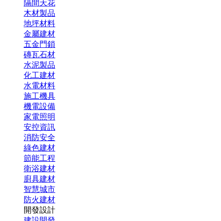
隔間天花
木材製品
地坪材料
金屬建材
五金門鎖
磚瓦石材
水泥製品
化工建材
水電材料
施工機具
機電設備
家電照明
安控資訊
消防安全
綠色建材
節能工程
衛浴建材
廚具建材
智慧城市
防火建材
開發設計
建設開發