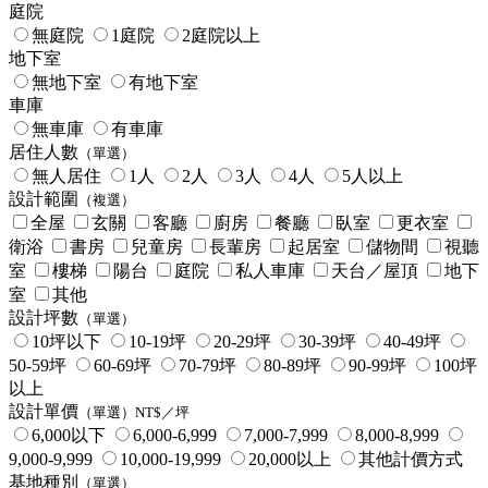
庭院
無庭院
1庭院
2庭院以上
地下室
無地下室
有地下室
車庫
無車庫
有車庫
居住人數
（單選）
無人居住
1人
2人
3人
4人
5人以上
設計範圍
（複選）
全屋
玄關
客廳
廚房
餐廳
臥室
更衣室
衛浴
書房
兒童房
長輩房
起居室
儲物間
視聽
室
樓梯
陽台
庭院
私人車庫
天台／屋頂
地下
室
其他
設計坪數
（單選）
10坪以下
10-19坪
20-29坪
30-39坪
40-49坪
50-59坪
60-69坪
70-79坪
80-89坪
90-99坪
100坪
以上
設計單價
（單選）NT$／坪
6,000以下
6,000-6,999
7,000-7,999
8,000-8,999
9,000-9,999
10,000-19,999
20,000以上
其他計價方式
基地種別
（單選）