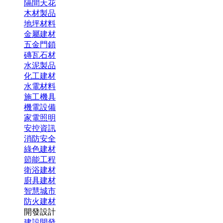
隔間天花
木材製品
地坪材料
金屬建材
五金門鎖
磚瓦石材
水泥製品
化工建材
水電材料
施工機具
機電設備
家電照明
安控資訊
消防安全
綠色建材
節能工程
衛浴建材
廚具建材
智慧城市
防火建材
開發設計
建設開發