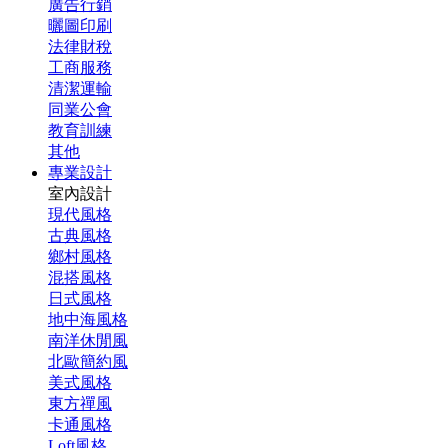
廣告行銷
曬圖印刷
法律財稅
工商服務
清潔運輸
同業公會
教育訓練
其他
專業設計
室內設計
現代風格
古典風格
鄉村風格
混搭風格
日式風格
地中海風格
南洋休閒風
北歐簡約風
美式風格
東方禪風
卡通風格
Loft風格