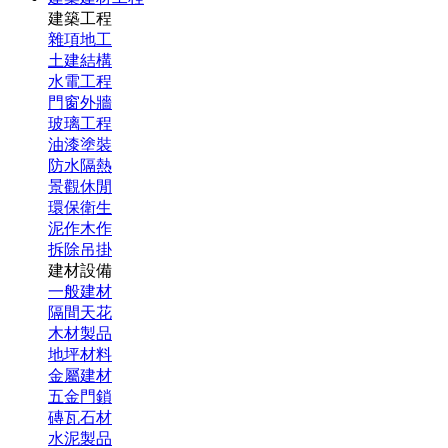
建築工程
雜項地工
土建結構
水電工程
門窗外牆
玻璃工程
油漆塗裝
防水隔熱
景觀休閒
環保衛生
泥作木作
拆除吊掛
建材設備
一般建材
隔間天花
木材製品
地坪材料
金屬建材
五金門鎖
磚瓦石材
水泥製品