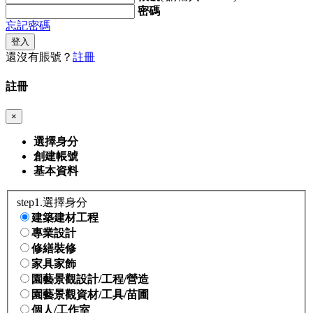
密碼
忘記密碼
登入
還沒有賬號？
註冊
註冊
×
選擇身分
創建帳號
基本資料
step1.選擇身分
建築建材工程
專業設計
修繕裝修
家具家飾
園藝景觀設計/工程/營造
園藝景觀資材/工具/苗圃
個人/工作室