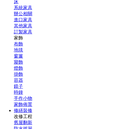
床
系統家具
辦公相關
進口家具
其他家具
訂製家具
家飾
布飾
地毯
窗簾
寢飾
燈飾
掛飾
容器
鏡子
時鐘
手作小物
家飾佈置
修繕裝修
改修工程
舊屋翻新
防水抓漏