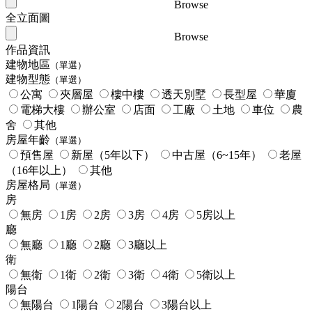
Browse
全立面圖
Browse
作品資訊
建物地區
（單選）
建物型態
（單選）
公寓
夾層屋
樓中樓
透天別墅
長型屋
華廈
電梯大樓
辦公室
店面
工廠
土地
車位
農
舍
其他
房屋年齡
（單選）
預售屋
新屋（5年以下）
中古屋（6~15年）
老屋
（16年以上）
其他
房屋格局
（單選）
房
無房
1房
2房
3房
4房
5房以上
廳
無廳
1廳
2廳
3廳以上
衛
無衛
1衛
2衛
3衛
4衛
5衛以上
陽台
無陽台
1陽台
2陽台
3陽台以上