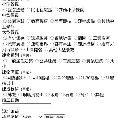
小型景觀
庭院造景
民用住宅區
其他小型景觀
中型景觀
公園遊憩
教育機構
體育競技
運輸設備
其他中
型景觀
大型景觀
歷史保存
環境恢復
敷地計畫
商圈
工業園區
城市廣場
運輸走廊
都市再生
能源機構
近海／
沿海開發
山區開發
其他大型景觀
建物種別
（單選）
一般居住建築
公共建築
工業建築
農業建築
其
他
建物高度
（單選）
4層樓以下
4-10層樓
10-20層樓
21-30層樓
31層
樓以上
建造技術
（單選）
磚造
鋼筋混凝土
木造
石造
混和
其他
竣工日期
設計細節
格局區域
刪除此區域