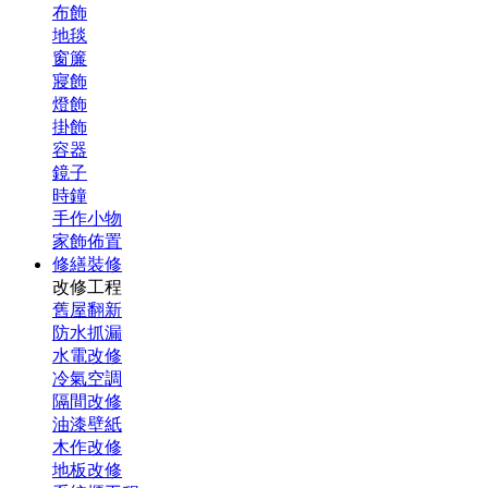
布飾
地毯
窗簾
寢飾
燈飾
掛飾
容器
鏡子
時鐘
手作小物
家飾佈置
修繕裝修
改修工程
舊屋翻新
防水抓漏
水電改修
冷氣空調
隔間改修
油漆壁紙
木作改修
地板改修