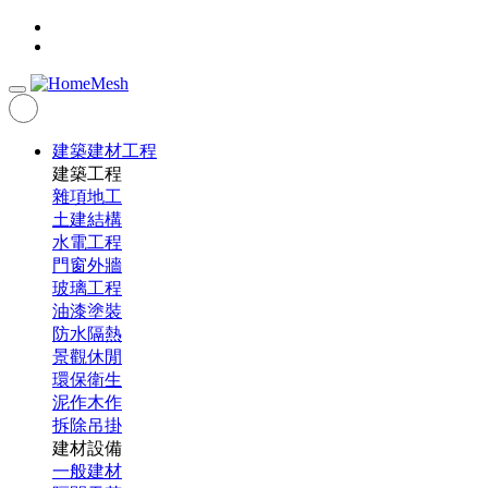
建築建材工程
建築工程
雜項地工
土建結構
水電工程
門窗外牆
玻璃工程
油漆塗裝
防水隔熱
景觀休閒
環保衛生
泥作木作
拆除吊掛
建材設備
一般建材