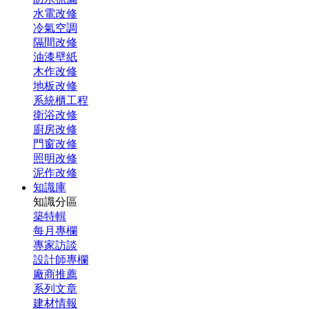
水電改修
冷氣空調
隔間改修
油漆壁紙
木作改修
地板改修
系統櫃工程
衛浴改修
廚房改修
門窗改修
照明改修
泥作改修
知識庫
知識分區
築特輯
每月專欄
專家訪談
設計師專欄
廠商推薦
系列文章
建材情報